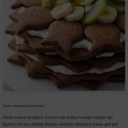
Фото: ясалма интеллект
Нәкъ менә хәзерге тыгыз эш вакытында нинди дә
булса татлы әйбер белән чәйләп алырга менә дигән!