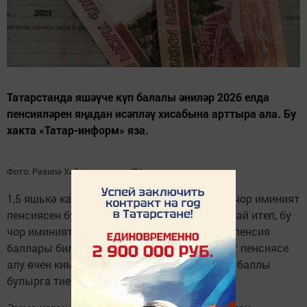
Татарстанда яшәүче күп балалы әниләр 2026 елда
пенсияләрен яңадан исәпләү хисабына арттыра ала. Бу
хакта «Татар-информ» яза.
Фото: Рәзилә Хәйретдинова, «ЯҮ»
1,5 яшькә кадәр бала карау ялында булган чор иминият
пенсиясен булдырганда исәпкә алына. Шулай итеп, бу
чор иминият стажына керә, һәм аның өчен пенсия
баллары билгеләнә. Искәртеп үтик, иминият пенсиясе
алу өчен кимендә 15 ел стаж һәм 30 пенсия баллы
булырга тиеш.