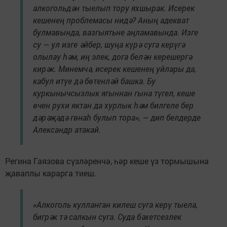
алкогольдән тыелып тору яхшырак. Исерек
кешенең проблемасы нидә? Аның адекват
булмавында, вазгыятьне аңламавында. Изге
су — ул изге әйбер, шуңа күрә суга керүгә
олылау һәм, иң элек, дога белән керешергә
кирәк. Минемчә, исерек кешенең уйлары да,
кабул итүе дә бөтенләй башка. Бу
куркынычсызлык ягыннан гына түгел, кеше
өчен рухи яктан да хурлык һәм билгеле бер
дәрәҗәдә гөнаһ булып тора», — дип белдерде
Александр атакай.
Регина Гаязова сүзләренчә, һәр кеше үз тормышына
җаваплы карарга тиеш.
«Алкоголь кулланган килеш суга керү тыела,
бигрәк тә салкын суга. Суда бәхетсезлек