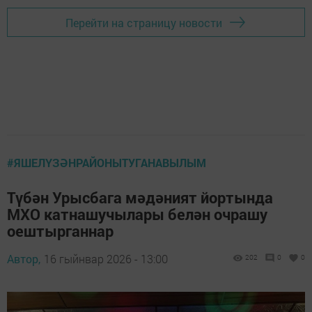
Перейти на страницу новости
#ЯШЕЛҮЗӘНРАЙОНЫТУГАНАВЫЛЫМ
Түбән Урысбага мәдәният йортында
МХО катнашучылары белән очрашу
оештырганнар
Автор,
16 гыйнвар 2026 - 13:00
202
0
0