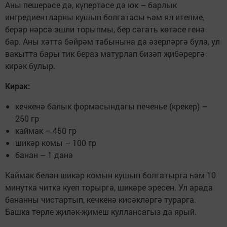
Аны пешерәсе дә, күпертәсе дә юк – барлык
ингредиентларны кушып болгатасы һәм ял итепме,
берәр нәрсә эшли торыпмы, бер сәгать көтәсе генә
бар. Аны хәтта бәйрәм табынына да әзерләргә була, ул
вакытта бары тик бераз матурлап бизәп җибәрергә
кирәк булыр.
Кирәк:
кечкенә балык формасындагы печенье (крекер) –
250 гр
каймак – 450 гр
шикәр комы – 100 гр
банан – 1 данә
Каймак белән шикәр комын кушып болгатыр­га һәм 10
минутка читкә куеп торырга, шикәре эресен. Ул арада
бананны чистартып, кечкенә кисәкләргә турарга.
Башка төрле җиләк-җимеш куллансагыз да ярый.