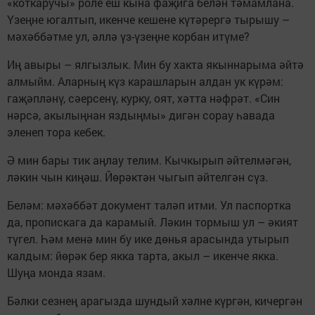
«коткаручы» роле еш кына фаҗига белән тәмамлана.
Үзеңне югалтып, икенче кешене күтәрергә тырышу –
мәхәббәтме ул, әллә үз-үзеңне корбан итүме?
Иң авыры – ялгызлык. Мин бу хакта якыннарыма әйтә
алмыйм. Аларның күз карашларын алдан ук күрәм:
гаҗәпләнү, сәерсенү, курку, оят, хәтта нәфрәт. «Син
нәрсә, акылыңнан яздыңмы» дигән сорау һавада
эленеп тора кебек.
Ә мин бары тик аңлау телим. Кычкырып әйтелмәгән,
ләкин чын киңәш. Йөрәктән чыгып әйтелгән сүз.
Беләм: мәхәббәт документ таләп итми. Ул паспортка
да, пропискага да карамый. Ләкин тормыш ул – әкият
түгел. Һәм менә мин бу ике дөнья арасында утырып
калдым: йөрәк бер якка тарта, акыл – икенче якка.
Шуңа монда язам.
Бәлки сезнең арагызда шундый хәлне күргән, кичергән