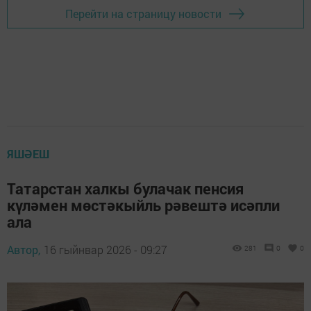
Перейти на страницу новости
ЯШӘЕШ
Татарстан халкы булачак пенсия
күләмен мөстәкыйль рәвештә исәпли
ала
Автор,
16 гыйнвар 2026 - 09:27
281
0
0