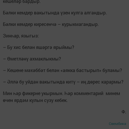
кешеләр бардыр.
Бәлки кемдер вакытында үзен кулга алгандыр.
Бәлки кемдер киресенчә – курыкмагандыр.
Зинһар, языгыз:
– Бу хис белән яшәргә ярыймы?
– Өметләнү ахмаклыкмы?
– Кешене мәхәббәт белән «аякка бастырып» буламы?
– Әллә бу уйдан вакытында китү – иң дөрес карармы?
Мин һәр фикерне укырмын. Һәр комментарий минем
өчен ярдәм кулын сузу кебек.
Ф.
Сөембикә