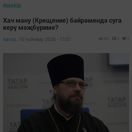
ЯШӘЕШ
Хач ману (Крещение) бәйрәмендә суга
керү мәҗбүриме?
Автор,
16 гыйнвар 2026 - 13:51
322
0
0