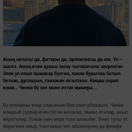
Аның акчасы да, фатиры да, пропискасы да юк. Ул –
эшсез. Аның өчен аракы яшәү чыганагына әверелгән.
Элек ул кеше эшмәкәр булган, ләкин бурычка батып
беткән, дусларын, гаиләсен югалткан. Киңәш сорап
язам… Чөнки бу хис мине эчтән җимерә....
Бу юлларны язар алдыннан бик озак уйладым. Чөнки
мондый сүзләр өчен бүген көләләр, хөкем итәләр, акыл
өйрәтәләр. Ләкин мин инде түзә алмыйм. Эчем тулы ут,
йөрәгемә авыр. Һәм миңа чит кешеләрнең дә фикере