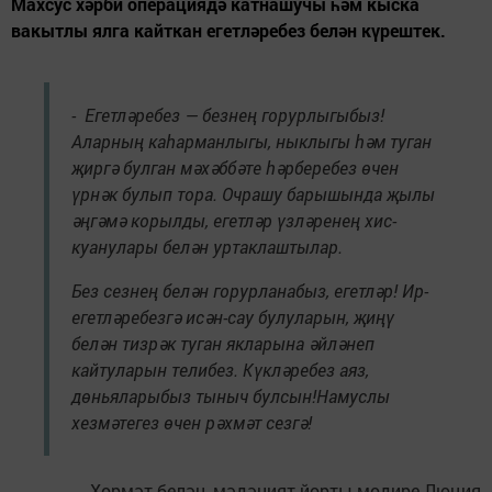
Махсус хәрби операциядә катнашучы һәм кыска
вакытлы ялга кайткан егетләребез белән күрештек.
- Егетләребез — безнең горурлыгыбыз!
Аларның каһарманлыгы, ныклыгы һәм туган
җиргә булган мәхәббәте һәрберебез өчен
үрнәк булып тора. Очрашу барышында җылы
әңгәмә корылды, егетләр үзләренең хис-
куанулары белән уртаклаштылар.
Без сезнең белән горурланабыз, егетләр! Ир-
егетләребезгә исән-сау булуларын, җиңү
белән тизрәк туган якларына әйләнеп
кайтуларын телибез. Күкләребез аяз,
дөньяларыбыз тыныч булсын!Намуслы
хезмәтегез өчен рәхмәт сезгә!
Хөрмәт белән, мәдәният йорты мөдире Люция