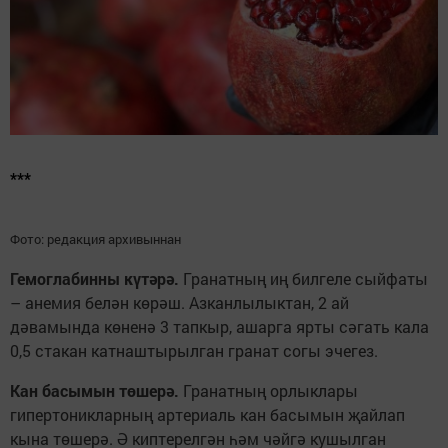
***
Фото: редакция архивыннан
Гемоглабинны күтәрә.
Гранатның иң билгеле сыйфаты
– анемия белән көрәш. Азканлылыктан, 2 ай
дәвамында көненә 3 тапкыр, ашарга ярты сәгать кала
0,5 стакан катнаштырылган гранат согы эчегез.
Кан басымын төшерә.
Гранатның орлыклары
гипертоникларның артериаль кан басымын җайлап
кына төшерә. Ә киптерелгән һәм чәйгә кушылган