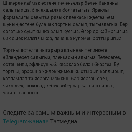
Шикәрле каймак өстенә печеньелар белән бананны
салыгыз да, бик яхшылап болгатыгыз. Яраклы
формадагы савытка ризык пленкасы җәегез һәм
шуның өстенә булачак тортны салып, тыгызлагыз. Бер
сәгатькә суыткычка алып куегыз. Әгәр дә каймагыгыз
бик сыек килеп чыкса, печенье күләмен арттырыгыз.
Тортны өстәлгә чыгарыр алдыннан тәлинкәгә
әйләндереп салыгыз, пленкасын алыгыз. Теләсәгез,
өстен киви, әфлисун һ.б. кисәкләр белән бизәгез. Бу
тортны, арасына җиләк-җимеш кыстырып калдырып,
катламлап та ясарга мөмкин. Һәр ясаган саен,
чикләвек, шоколад кебек әйберләр катнаштырып,
үзгәртә аласыз.
Следите за самым важным и интересным в
Telegram-канале
Татмедиа