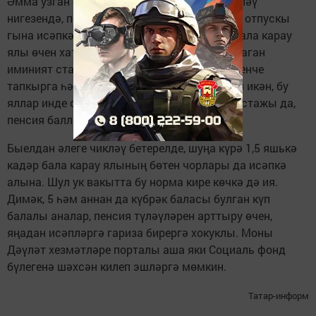
Әмма узган елга кадәр гамәлдә булган чикләү
нигезендә, пенсия исәпләгәндә дүрт декрет отпускы
гына исәпкә алынган. Башкача әйткәндә, бала карау
ялы өчен хатын-кыз 6 елдан да артык булмаган
иминият стажы алган. Әгәр хатын-кыз бишенче
тапкырга һәм аннан соң да декретка киткән икән, бу
яллар инде саналмаган, димәк, ул иминият стажы да,
пенсия баллары да алмаган, дигән сүз.
Быелдан әлеге чикләү бетерелде, шуңа күрә 1,5 яшькә
кадәр бала карау ялының бөтен чорлары да исәпкә
алына. Шул ук вакытта бу норма кире көчкә дә ия.
Димәк, 5 һәм аннан да күбрәк баласы булган күп
балалы аналар, пенсия түләүләрен арттыру өчен,
яңадан исәпләргә гариза бирергә хокуклы. Моны
Дәүләт хезмәтләре порталы аша яки Социаль фонд
бүлегенә шәхсән килеп эшләргә мөмкин.
Татар-информ