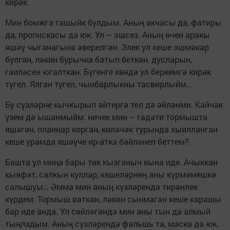
кирәк.
Мин бомжга гашыйк булдым. Аның акчасы да, фатиры
да, пропискасы да юк. Ул – эшсез. Аның өчен аракы
яшәү чыганагына әверелгән. Элек ул кеше эшмәкәр
булган, ләкин бурычка батып беткән, дусларын,
гаиләсен югалткан. Бүгенге көндә ул беркемгә кирәк
түгел. Ялган түгел, чынбарлыкны тасвирлыйм...
Бу сүзләрне кычкырып әйтергә тел дә әйләнми. Кайчак
үзем дә ышанмыйм: ничек мин – гадәти тормышта
яшәгән, планнар корган, киләчәк турында хыялланган
кеше урамда яшәүче ир-атка бәйләнеп беттем?
Башта ул миңа бары тик кызганыч кына иде. Ачыккан
кыяфәт, салкын куллар, кешеләрнең аны күрмәмешкә
салышуы… Әмма мин аның күзләрендә тирәнлек
күрдем. Тормыш ваткан, ләкин сынмаган кеше карашы
бар иде анда. Ул сөйләгәндә мин аны тын да алмый
тыңладым. Аның сүзләрендә фальшь та, маска да юк.