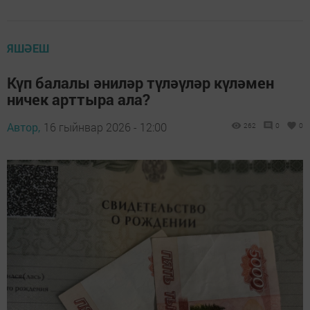
ЯШӘЕШ
Күп балалы әниләр түләүләр күләмен
ничек арттыра ала?
Автор,
16 гыйнвар 2026 - 12:00
262
0
0