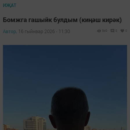
ИҖАТ
Бомжга гашыйк булдым (киңәш кирәк)
Автор,
16 гыйнвар 2026 - 11:30
540
0
0