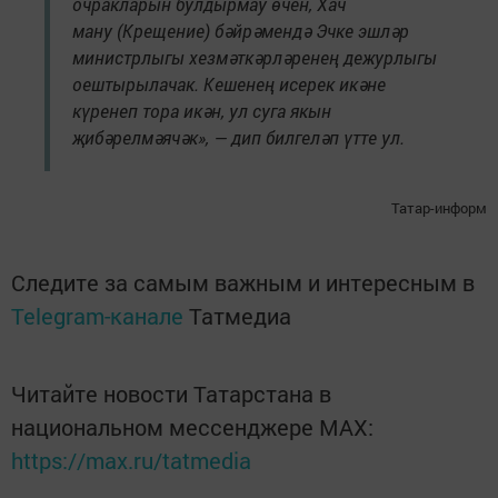
очракларын булдырмау өчен, Хач
ману (Крещение) бәйрәмендә Эчке эшләр
министрлыгы хезмәткәрләренең дежурлыгы
оештырылачак. Кешенең исерек икәне
күренеп тора икән, ул суга якын
җибәрелмәячәк», — дип билгеләп үтте ул.
Татар-информ
Следите за самым важным и интересным в
Telegram-канале
Татмедиа
Читайте новости Татарстана в
национальном мессенджере MАХ:
https://max.ru/tatmedia