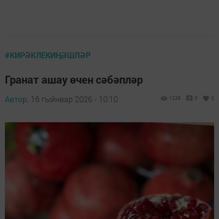
#КИРӘКЛЕКИҢӘШЛӘР
Гранат ашау өчен сәбәпләр
Автор,
16 гыйнвар 2026 - 10:10
1238
0
0