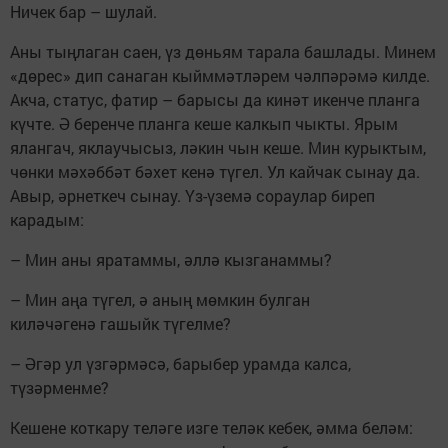
Ничек бар – шулай.
Аны тыңлаган саен, үз дөньям тарала башлады. Минем
«дөрес» дип санаган кыйммәтләрем чәлпәрәмә килде.
Акча, статус, фатир – барысы да кинәт икенче планга
күчте. Ә беренче планга кеше калкып чыкты. Ярым
ялангач, яклаучысыз, ләкин чын кеше. Мин курыктым,
чөнки мәхәббәт бәхет кенә түгел. Ул кайчак сынау да.
Авыр, әрнеткеч сынау. Үз-үземә сораулар биреп
карадым:
– Мин аны яратаммы, әллә кызганаммы?
– Мин аңа түгел, ә аның мөмкин булган
киләчәгенә гашыйк түгелме?
– Әгәр ул үзгәрмәсә, барыбер урамда калса,
түзәрменме?
Кешене коткару теләге изге теләк кебек, әмма беләм: