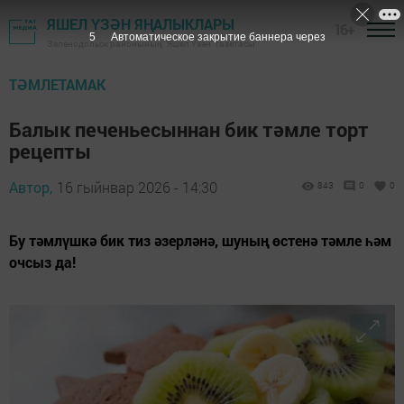
ЯШЕЛ ҮЗӘН ЯҢАЛЫКЛАРЫ
16+
3
Автоматическое закрытие баннера через
Зеленодольск районының "Яшел Үзән" газетасы
ТӘМЛЕТАМАК
Балык печеньесыннан бик тәмле торт
рецепты
Автор,
16 гыйнвар 2026 - 14:30
843
0
0
Бу тәмлүшкә бик тиз әзерләнә, шуның өстенә тәмле һәм
очсыз да!