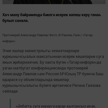
Хач ману бәйрәмендә бәкегә исерек килеш керү гөнаһ
булып санала.
Протоиерей Александр Павлов/ Фото: © Рамиль Гали / «Татар-
информ»
Эчке эшләр министрлыгы хезмәткәрләре
куркынычсызлык максатыннан исерек кешеләрне суга
якын җибәрмәячәк. Бу хакта бүген «Татар-информ»да
узган матбугат конференциясендә протоиерей
Александр Павлов һәм Россия МЧСның ТР буенча Баш
идарәсе су объектларында кешеләр
куркынычсызлыгы бүлеге җитәкчесе Регина Гаязова
сөйләде.
«Әлбәттә, суга керергә карар кылгансыз икән,