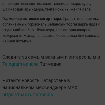
элпеләре нерв системасын тынычландыра, курку-
шомнардан арындыра, төнге йокыны җайга сала.
Гормоннар активлыгын арттыра.
Гранат төшләрендә,
организмның гормональ балансын торгызырга ярдәм
итүче майлар бар. Шуңа күрә, гранат орлыкларын
төкермәгез – аларны ашарга кирәк, әмма бик яхшылап
чәйнәп йотыгыз.
Следите за самым важным и интересным в
Telegram-канале
Татмедиа
Читайте новости Татарстана в
национальном мессенджере MАХ:
https://max.ru/tatmedia