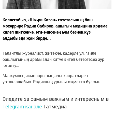
Коллегабыз, «Шәһри Казан» газетасының баш
мөхәррире Радик Сабиров, ашыгыч медицина ярдәме
килеп җиткәнче, әти-әнисенең һәм безнең күз
алдыбызда җан бирде...
Талантлы журналист, җитәкче, кадерле ул, гаилә
башлыгының арабыздан китүе әйтеп бетергесез зур
югалту...
Мәрхүмнең якыннарының ачы хәсрәтләрен
уртаклашабыз. Радикның урыны оҗмахта булсын!
Следите за самым важным и интересным в
Telegram-канале
Татмедиа