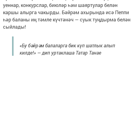
уеннар, конкурслар, биюләр һәм шаяртулар белән
каршы алырга чакырды. Бәйрәм ахырында исә Пеппи
һәр баланы иң тәмле күчтәнәч — суык туңдырма белән
сыйлады!
«Бу бәйрәм балаларга бик күп шатлык алып
килде!» — дип уртаклаша Татар Танае
мәдәният йорты мөдире Миләүшә Акмалова.
Барлык балаларга да бәхетле балачак һәм күңелле
каникуллар телибез
Следите за самым важным и интересным в
Telegram-канале
Татмедиа