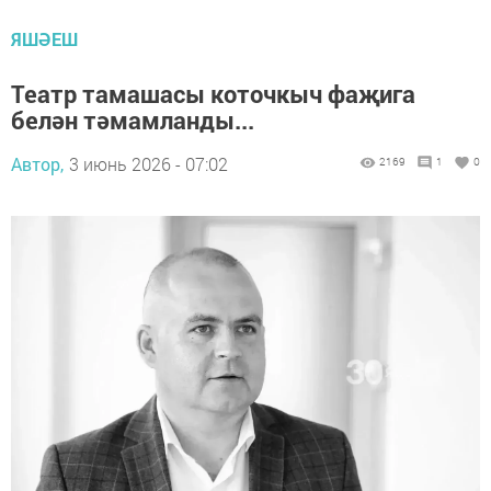
ЯШӘЕШ
Театр тамашасы коточкыч фаҗига
белән тәмамланды...
Автор,
3 июнь 2026 - 07:02
2169
1
0