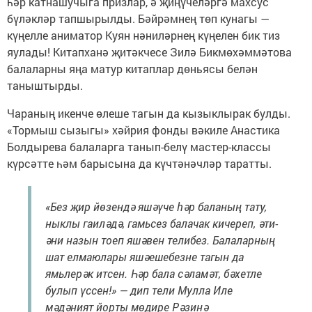
һәр катнашучыга призлар, ә җиңүчеләргә махсус
бүләкләр тапшырылды. Бәйрәмнең төп кунагы —
күңелле аниматор Куян нәниләрнең күңелен бик тиз
яулады! Китапханә җитәкчесе Зилә Бикмөхәммәтова
балаларны яңа матур китаплар дөньясы белән
таныштырды.
Чараның икенче өлеше тагын да кызыклырак булды.
«Тормыш сызыгы» хәйрия фонды вәкиле Анастика
Болдырева балаларга танып-белү мастер-классы
күрсәтте һәм барысына да күчтәнәчләр таратты.
«Без җир йөзендә яшәүче һәр баланың тату,
ныклы гаиләдә, гамьсез балачак кичереп, әти-
әни назын тоеп яшәвен телибез. Балаларның
шат елмаюлары яшәешебезне тагын да
ямьлерәк итсен. Һәр бала сәламәт, бәхетле
булып үссен!» — дип тели Мулла Иле
мәдәният йорты мөдире Рәзинә