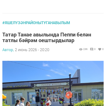
#ЯШЕЛҮЗӘНРАЙОНЫТУГАНАВЫЛЫМ
Татар Танае авылында Пеппи белән
татлы бәйрәм оештырдылар
Автор,
2 июнь 2026 - 20:20
236
0
0