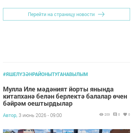
Перейти на страницу новости
#ЯШЕЛҮЗӘНРАЙОНЫТУГАНАВЫЛЫМ
Мулла Иле мәдәният йорты янында
китапханә белән берлектә балалар өчен
бәйрәм оештырдылар
Автор,
3 июнь 2026 - 09:00
203
0
0