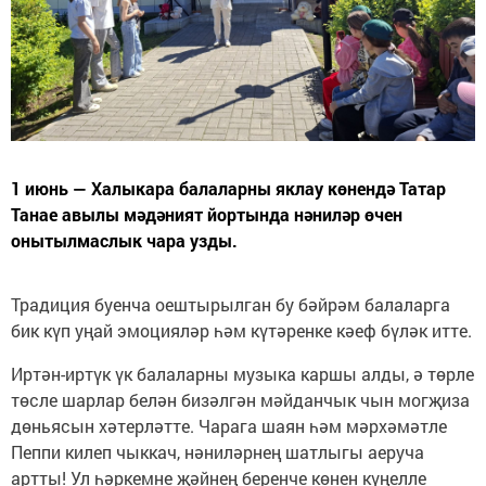
1 июнь — Халыкара балаларны яклау көнендә Татар
Танае авылы мәдәният йортында нәниләр өчен
онытылмаслык чара узды.
Традиция буенча оештырылган бу бәйрәм балаларга
бик күп уңай эмоцияләр һәм күтәренке кәеф бүләк итте.
Иртән-иртүк үк балаларны музыка каршы алды, ә төрле
төсле шарлар белән бизәлгән мәйданчык чын могҗиза
дөньясын хәтерләтте. Чарага шаян һәм мәрхәмәтле
Пеппи килеп чыккач, нәниләрнең шатлыгы аеруча
артты! Ул һәркемне җәйнең беренче көнен күңелле