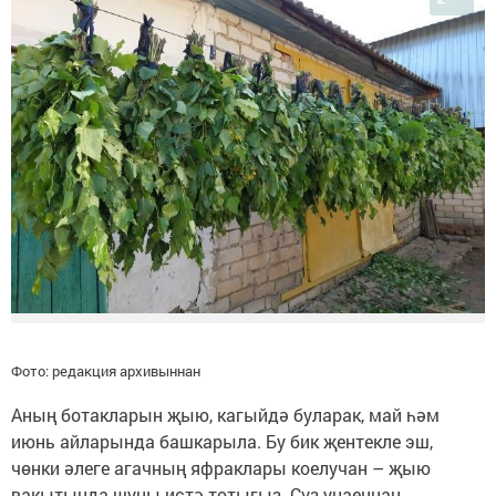
Фото: редакция архивыннан
Аның ботакларын җыю, кагыйдә буларак, май һәм
июнь айларында башкарыла. Бу бик җентекле эш,
чөнки әлеге агачның яфраклары коелучан – җыю
вакытында шуны истә тотыгыз. Сүз уңаеннан,