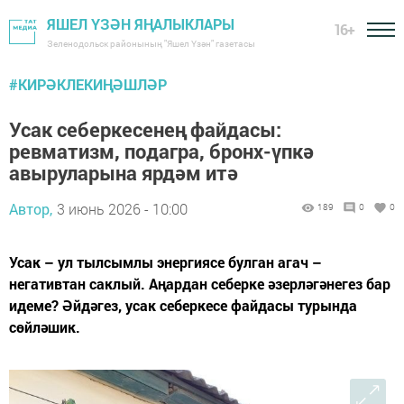
ЯШЕЛ ҮЗӘН ЯҢАЛЫКЛАРЫ
16+
Зеленодольск районының "Яшел Үзән" газетасы
#КИРӘКЛЕКИҢӘШЛӘР
Усак себеркесенең файдасы:
ревматизм, подагра, бронх-үпкә
авыруларына ярдәм итә
Автор,
3 июнь 2026 - 10:00
189
0
0
Усак – ул тылсымлы энергиясе булган агач –
негативтан саклый. Аңардан себерке әзерләгәнегез бар
идеме? Әйдәгез, усак себеркесе файдасы турында
сөйләшик.