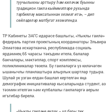
туучылыкны арттыру һәм киләчәк буынны
традицион гаилә кыйммәтләре рухында
тәрбияләү максатыннан хезмәт итә», – дип
сөйләделәр матбугат хезмәтендә.
ТР Кабинеты ЗАГС идарәсе башлыгы, «Ныклы гаилә»
федераль партия проектының координаторы Эльвира
Әхмәтова искәрткәнчә, республикада социаль
ярдәмнең 65 чарасы тәкъдим ителә, балалар
бакчалары, мәктәпләр, спорт комплексы,
поликлиникалар төзелә. Бу гаиләләргә үз киләчәген
ышанычлы планлаштыра алырлык шартлар тудыра.
Шулай ук узган елдан башлап кертелгән яңа
демографик инициативалар кысаларында студент, аз
тәэмин ителгән һәм күпбалалы гаиләләргә аерым
игътибар бирелә.
«Ныклы гаиләне яклау – ул бары тик