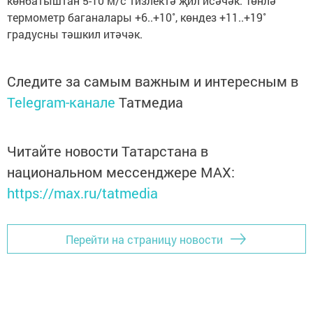
көнбатыштан 5-10 м/с тизлектә җил исәчәк. Төнлә
термометр баганалары +6..+10˚, көндез +11..+19˚
градусны тәшкил итәчәк.
Следите за самым важным и интересным в
Telegram-канале
Татмедиа
Читайте новости Татарстана в
национальном мессенджере MАХ:
https://max.ru/tatmedia
Перейти на страницу новости