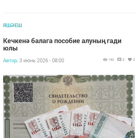
ЯШӘЕШ
Кечкенә балага пособие алуның гади
юлы
Автор,
3 июнь 2026 - 08:00
160
0
0