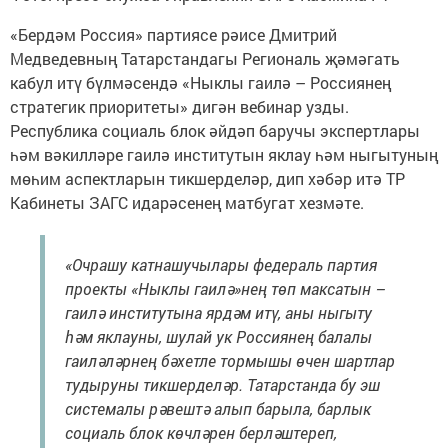
«Бердәм Россия» партиясе рәисе Дмитрий
Медведевның Татарстандагы Региональ җәмәгать
кабул итү бүлмәсендә «Ныклы гаилә – Россиянең
стратегик приоритеты» дигән вебинар узды.
Республика социаль блок әйдәп баручы экспертлары
һәм вәкилләре гаилә институтын яклау һәм ныгытуның
мөһим аспектларын тикшерделәр, дип хәбәр итә ТР
Кабинеты ЗАГС идарәсенең матбугат хезмәте.
«Очрашу катнашучылары федераль партия
проекты «Ныклы гаилә»нең төп максатын –
гаилә институтына ярдәм итү, аны ныгыту
һәм яклауны, шулай ук Россиянең балалы
гаиләләрнең бәхетле тормышы өчен шартлар
тудыруны тикшерделәр. Татарстанда бу эш
системалы рәвештә алып барыла, барлык
социаль блок көчләрен берләштереп,