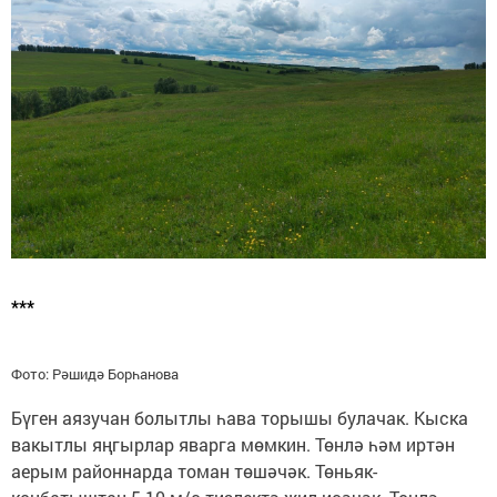
***
Фото: Рәшидә Борһанова
Бүген аязучан болытлы һава торышы булачак. Кыска
вакытлы яңгырлар яварга мөмкин. Төнлә һәм иртән
аерым районнарда томан төшәчәк. Төньяк-