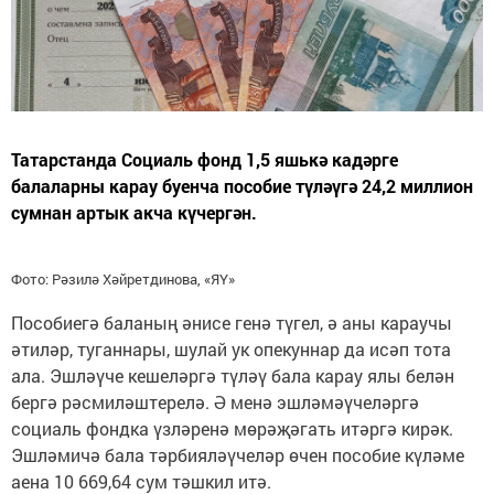
Татарстанда Социаль фонд 1,5 яшькә кадәрге
балаларны карау буенча пособие түләүгә 24,2 миллион
сумнан артык акча күчергән.
Фото: Рәзилә Хәйретдинова, «ЯҮ»
Пособиегә баланың әнисе генә түгел, ә аны караучы
әтиләр, туганнары, шулай ук опекуннар да исәп тота
ала. Эшләүче кешеләргә түләү бала карау ялы белән
бергә рәсмиләштерелә. Ә менә эшләмәүчеләргә
социаль фондка үзләренә мөрәҗәгать итәргә кирәк.
Эшләмичә бала тәрбияләүчеләр өчен пособие күләме
аена 10 669,64 сум тәшкил итә.