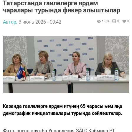
Татарстанда гаиләләргә ярдәм
чаралары турында фикер алыштылар
Автор,
3 июнь 2026 - 09:42
1353
0
0
Казанда гаиләләргә ярдәм итүнең 65 чарасы һәм яңа
демографик инициативалары турында сөйләштеләр.
Фото: пресс-служба Управления ЗАГС Кабмина РТ