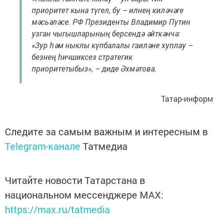
приоритет кына түгел, бу – илнең киләчәге
мәсьәләсе. РФ Президенты Владимир Путин
узган чыгышларының берсендә әйткәнчә:
«Зур һәм ныклы күпбалалы гаиләне хуплау –
безнең һичшиксез стратегик
приоритетыбыз», – диде Әхмәтова.
Татар-информ
Следите за самым важным и интересным в
Telegram-канале
Татмедиа
Читайте новости Татарстана в
национальном мессенджере MАХ:
https://max.ru/tatmedia