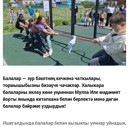
Балалар — зур бәхетнең кечкенә чаткылары,
тормышыбызны бизәүче чәчәкләр. Халыкара
балаларны яклау көне уңаеннан Мулла Иле мәдәният
йорты янында китапханә белән берлектә менә дигән
балалар бәйрәме уздырдык!
Ишегалдында балалар белән кызыклы уеннар уйнадык,