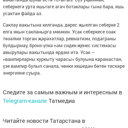
себеркегә урта яшьтәге агач ботаклары гына бара, яшь
усактан файда аз.
Саклау вакытына килгәндә, дөрес җыелган себерке 2
елга якын сакланырга мөмкин. Усак себеркесе озак
төзәлми торган җәрәхәтләр, ревматизм, подаграны
булдырмау, бронх-үпкә һәм сидек-җенес системасы
авырулары вакытында ярдәм итә. Усак –
«вампирларны куркыту чарасы» булуына карамастан,
үзе вампир булып санала, чөнки кешедән бөтен тискәре
энергияне суыра.
Следите за самым важным и интересным в
Telegram-канале
Татмедиа
Читайте новости Татарстана в