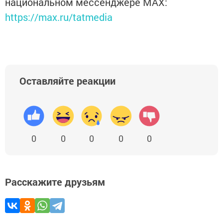
национальном мессенджере MАХ:
https://max.ru/tatmedia
Оставляйте реакции
0
0
0
0
0
Расскажите друзьям