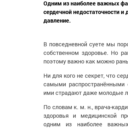
Одним из наиболее важных фак
сердечной недостаточности и 
давление.
В повседневной суете мы пор
собственном здоровье. Но ра
поэтому важно как можно ран
Ни для кого не секрет, что с
самыми распространёнными с
ими страдают даже молодые 
По словам к. м. н., врача-кар
здоровья и медицинской п
одним из наиболее важных