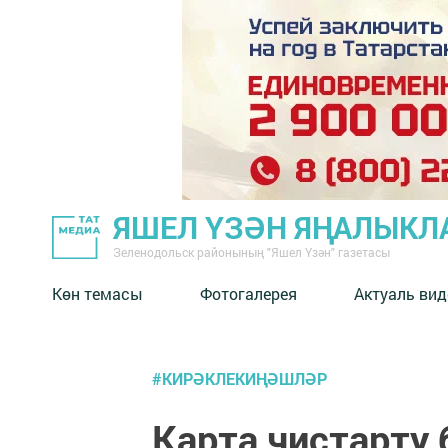
ЯШЕЛ ҮЗӘН ЯҢАЛЫКЛ
Зеленодольск районының "Яшел Үзән" газетасы
Көн темасы
Фотогалерея
Актуаль вид
#КИРӘКЛЕКИҢӘШЛӘР
Карта чистарту