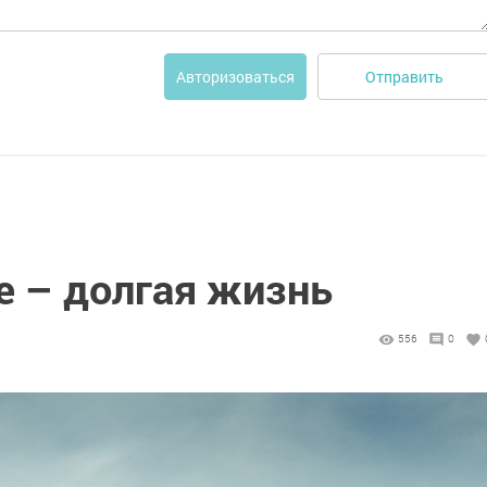
Отправить
Авторизоваться
е – долгая жизнь
556
0