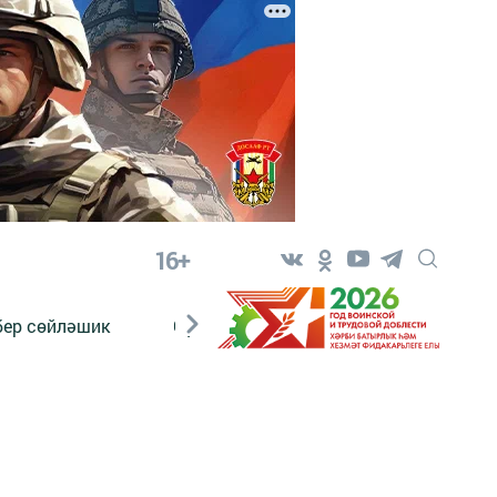
16+
бер сөйләшик
Сүз тарихы
Яшь хәбәрче