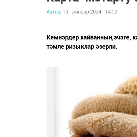
Автор,
19 гыйнвар 2024 - 14:00
Кемнәрдер хайванның эчәге, к
тәмле ризыклар әзерли.