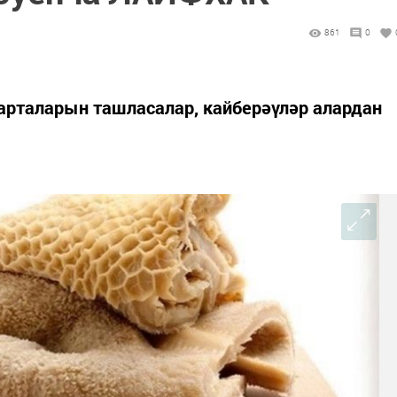
861
0
арталарын ташласалар, кайберәүләр алардан