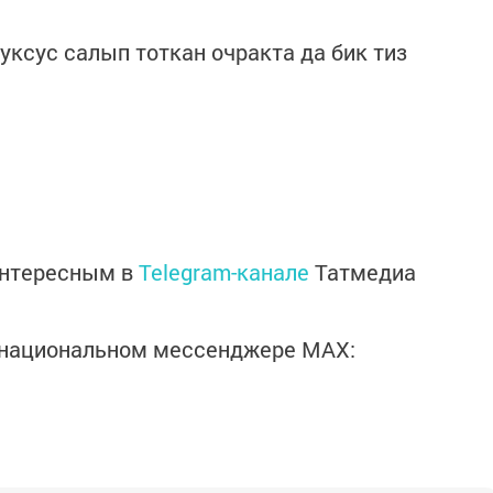
уксус салып тоткан очракта да бик тиз
интересным в
Telegram-канале
Татмедиа
в национальном мессенджере MАХ: