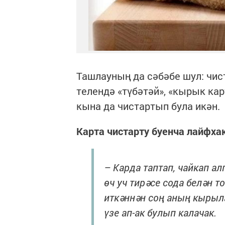
Ташлауның да сәбәбе шул: чи
телендә «түбәтәй», «кырык кар
кына да чистартып була икән.
Карта чистарту буенча лайфх
– Карда таптап, чайкап ал
өч уч тирәсе сода белән т
иткәннән соң аның кырыл
үзе ап-ак булып калачак.