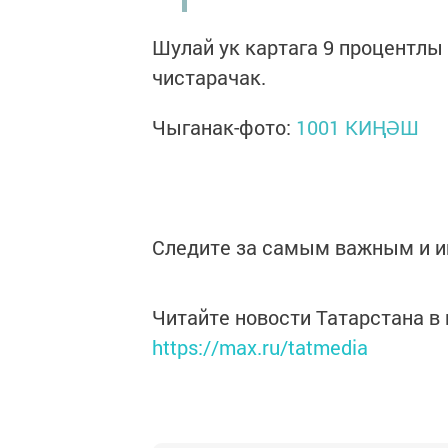
Шулай ук картага 9 процентлы 
чистарачак.
Чыганак-фото:
1001 КИҢӘШ
Следите за самым важным и 
Читайте новости Татарстана 
https://max.ru/tatmedia