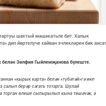
стартуы шактый мәшәкатьле бит. Халык
та» дип йөртелүче хайван эчлекләрен бик анса
ак белән Зөлфия Гыйлемҗанова бүлеште.
ганнан «кырык карта» белән «түбәтәй»гә ике-
оз салып берәр сәгать тотарга. Шулай
а торган өлеше сыпырылып кына төшәчәк, ә