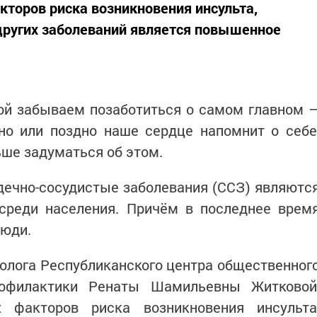
торов риска возникновения инсульта,
других заболеваний является повышенное
ой забываем позаботиться о самом главном 
но или поздно наше сердце напомнит о себе
ьше задуматься об этом.
ердечно-сосудистые заболевания (ССЗ) являютс
реди населения. Причём в последнее врем
люди.
диолога Республиканского центра общественног
рофилактики Ренаты Шамильевны Житковой
 факторов риска возникновения инсульта