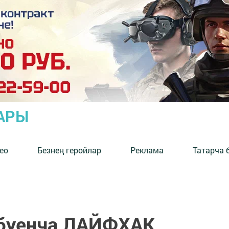
АРЫ
ео
Безнең геройлар
Реклама
Татарча 
 буенча ЛАЙФХАК