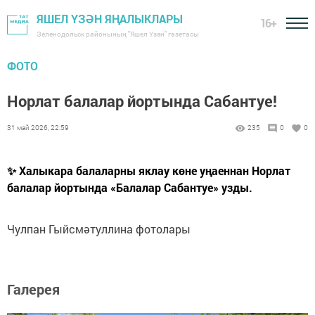
ЯШЕЛ ҮЗӘН ЯҢАЛЫКЛАРЫ
16+
Зеленодольск районының "Яшел Үзән" газетасы
ФОТО
Норлат балалар йортында Сабантуе!
31 май 2026, 22:59
235
0
0
✨ Халыкара балаларны яклау көне уңаеннан Норлат
балалар йортында «Балалар Сабантуе» узды.
Чулпан Гыйсмәтуллина фотолары
Галерея