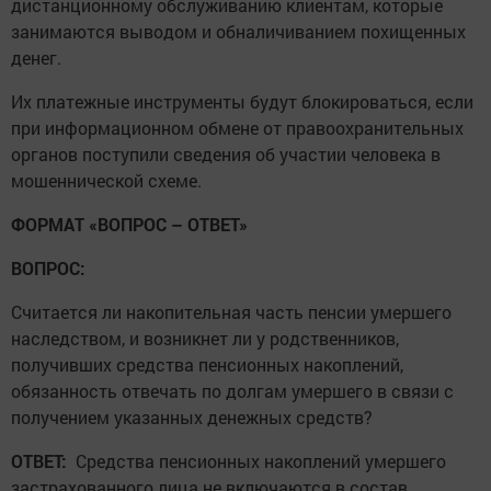
дистанционному обслуживанию клиентам, которые
занимаются выводом и обналичиванием похищенных
денег.
Их платежные инструменты будут блокироваться, если
при информационном обмене от правоохранительных
органов поступили сведения об участии человека в
мошеннической схеме.
ФОРМАТ «ВОПРОС – ОТВЕТ»
ВОПРОС:
Считается ли накопительная часть пенсии умершего
наследством, и возникнет ли у родственников,
получивших средства пенсионных накоплений,
обязанность отвечать по долгам умершего в связи с
получением указанных денежных средств?
ОТВЕТ:
Средства пенсионных накоплений умершего
застрахованного лица не включаются в состав