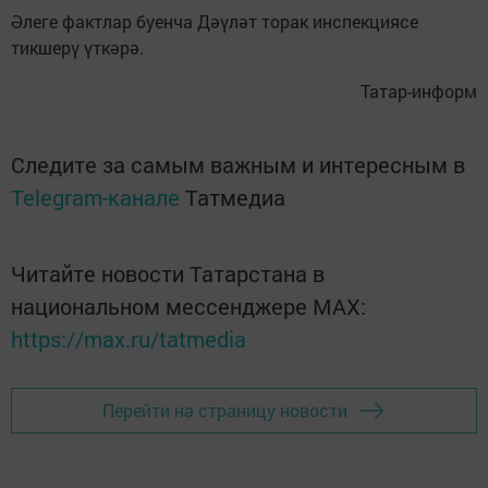
Әлеге фактлар буенча Дәүләт торак инспекциясе
тикшерү үткәрә.
Татар-информ
Следите за самым важным и интересным в
Telegram-канале
Татмедиа
Читайте новости Татарстана в
национальном мессенджере MАХ:
https://max.ru/tatmedia
Перейти на страницу новости