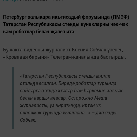
Петербург халыкара икътисадый форумында (ПМЭФ)
Татарстан Республикасы стенды кунакларны чәк-чәк
һәм роботлар белән җәлеп итә.
Бу хакта видеоны журналист Ксения Собчак үзенең
«Кровавая барыня» Телеграм-каналында бастырды.
«Татарстан Республикасы стенды милли
стильдә ясалган. Биредә роботлар турында
сөйләргә вәгъдә итәләр һәм һәркемне чәк-чәк
белән каршы алалар. Осторожно Media
журналисты, үз чиратында, иртән үк
өчпочмак турында хыяллана...» – дип язды
Собчак.