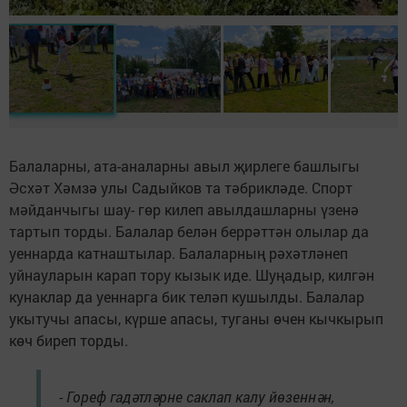
Балаларны, ата-аналарны авыл җирлеге башлыгы
Әсхәт Хәмзә улы Садыйков та тәбрикләде. Спорт
мәйданчыгы шау- гөр килеп авылдашларны үзенә
тартып торды. Балалар белән беррәттән олылар да
уеннарда катнаштылар. Балаларның рәхәтләнеп
уйнауларын карап тору кызык иде. Шуңадыр, килгән
кунаклар да уеннарга бик теләп кушылды. Балалар
укытучы апасы, күрше апасы, туганы өчен кычкырып
көч биреп торды.
- Гореф гадәтләрне саклап калу йөзеннән,