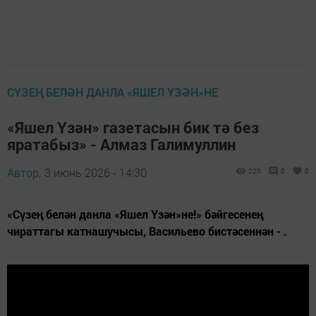
СҮЗЕҢ БЕЛӘН ДАНЛА «ЯШЕЛ ҮЗӘН»НЕ
«Яшел Үзән» газетасын бик тә без
яратабыз» - Алмаз Галимуллин
Автор,
3 июнь 2026 - 14:30
225
0
0
«Сүзең белән данла «Яшел Үзән»не!» бәйгесенең
чираттагы катнашучысы, Васильево бистәсеннән - .