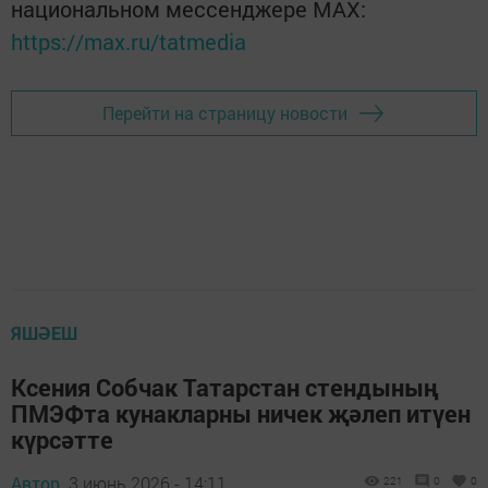
национальном мессенджере MАХ:
https://max.ru/tatmedia
Перейти на страницу новости
ЯШӘЕШ
Ксения Собчак Татарстан стендының
ПМЭФта кунакларны ничек җәлеп итүен
күрсәтте
Автор,
3 июнь 2026 - 14:11
221
0
0