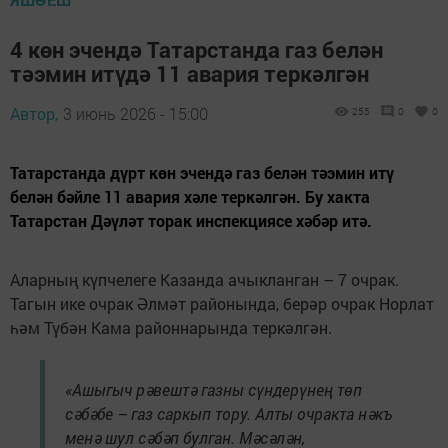
4 көн эчендә Татарстанда газ белән
тәэмин итүдә 11 авария теркәлгән
Автор,
3 июнь 2026 - 15:00
255
0
0
Татарстанда дүрт көн эчендә газ белән тәэмин итү
белән бәйле 11 авария хәле теркәлгән. Бу хакта
Татарстан Дәүләт торак инспекциясе хәбәр итә.
Аларның күпчелеге Казанда ачыкланган – 7 очрак.
Тагын ике очрак Әлмәт районында, берәр очрак Норлат
һәм Түбән Кама районнарында теркәлгән.
«Ашыгыч рәвештә газны сүндерүнең төп
сәбәбе – газ саркып тору. Алты очракта нәкъ
менә шул сәбәп булган. Мәсәлән,