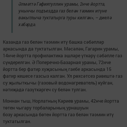
Әлмәттә Гәфиятуллин урамы, 2нче йортта,
унынчы подъездда газ белән тәэмин итүне
вакытлыча туктатырга туры килгән», – диелә
хәбәрдә.
Казанда газ белән тәэмин итү башка сәбәпләр
аркасында да туктатылган. Мәсәлән, Гагарин урамы,
14нче йортта профилактика эшләре үткәрү сәбәпле газ
сүндерелгән. Ә Поперечно-Базарная урамы, 72нче
йортта бер фатир хуҗасының гаебе аркасында 15
фатир кешесе газсыз калган. Ул рөхсәтсез рәвештә газ
су җылыткычы (газовый водонагреватель) куйган,
нәтиҗәдә газүткәргеч су белән тулган.
Моннан тыш, Норлатның Кәриев урамы, 42нче йортта
төтен чыгару торбаларының урнашуын
бозу аркасында бөтен йортта газ белән тәэмин итү
туктатылган.