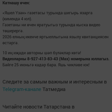
Катнашу өчен:
«Яшел Үзән» газетасы турында шигырь язарга
(кимендә 4 юл).
Газетаны ни өчен яратуыгыз турында кыска видео
төшерергә.
2026 елның икенче яртыеллыгына язылу квитанциясен
өстәргә.
10 иң иҗади авторны шәп бүләкләр көтә!
Видеоларны 8-927-413-83-43 (Мах) номерына юллагыз.
Бәйге 25 июньгә кадәр бара. Яшь чикләве юк!
Следите за самым важным и интересным в
Telegram-канале
Татмедиа
Читайте новости Татарстана в