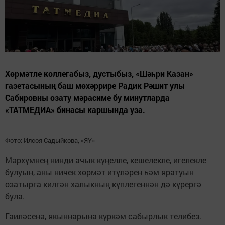
Хөрмәтле коллегабыз, дустыбыз, «Шәһри Казан»
газетасының баш мөхәррире Радик Рәшит улы
Сабировны озату мәрасиме бу минутларда
«ТАТМЕДИА» бинасы каршында уза.
Фото: Илсөя Садыйкова, «ЯҮ»
Мәрхүмнең нинди ачык күңелле, кешелекле, игелекле
булуын, аны ничек хөрмәт итүләрен һәм яратуын
озатырга килгән халыкның күплегеннән дә күрергә
була.
Гаиләсенә, якыннарына күркәм сабырлык телибез.