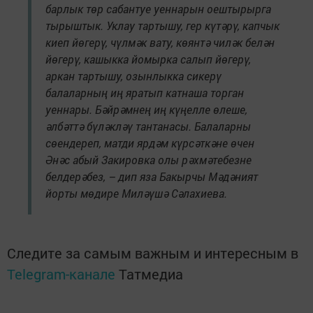
барлык төр сабантуе уеннарын оештырырга
тырыштык. Уклау тартышу, гер күтәрү, капчык
киеп йөгерү, чүлмәк вату, көянтә чиләк белән
йөгерү, кашыкка йомырка салып йөгерү,
аркан тартышу, озынлыкка сикерү
балаларның иң яратып катнаша торган
уеннары. Бәйрәмнең иң күңелле өлеше,
әлбәттә бүләкләү тантанасы. Балаларны
сөендереп, матди ярдәм күрсәткәне өчен
Әнәс абый Закировка олы рәхмәтебезне
белдерәбез, – дип яза Бакырчы Мәдәният
йорты мөдире Миләүшә Сәлахиева.
Следите за самым важным и интересным в
Telegram-канале
Татмедиа