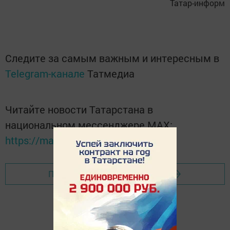
Татар-информ
Следите за самым важным и интересным в
Telegram-канале
Татмедиа
Читайте новости Татарстана в
национальном мессенджере MАХ:
https://max.ru/tatmedia
Перейти на страницу новости