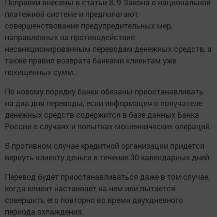
Поправки внесены в статьи 8, 9 Закона о национальной
платежной системе и предполагают
совершенствование предупредительных мер,
направленных на противодействие
несанкционированным переводам денежных средств, а
также правил возврата банками клиентам уже
похищенных сумм.
По новому порядку банки обязаны приостанавливать
на два дня переводы, если информация о получателе
денежных средств содержится в базе данных Банка
России о случаях и попытках мошеннических операций.
В противном случае кредитной организации придется
вернуть клиенту деньги в течение 30 календарных дней.
Перевод будет приостанавливаться даже в том случае,
когда клиент настаивает на нем или пытается
совершить его повторно во время двухдневного
периода охлаждения.