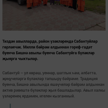
Тиздән авылларда, район үзәкләрендә Сабантуйлар
гөрләячәк. Милли бәйрәм алдыннан гореф-гадәт
буенча Бишнә авылы буенча Сабантуйга бүләкләр
җыярга чыктылар.
Сабантуй – ул көрәш, уеннар, шатлык һәм, әлбәттә,
җиңүчеләргә бүләкләр тапшыру бәйрәме. Традиция
буенча, Бишнә авылында яшәүчеләр бәйрәм алдыннан
актив рәвештә бүләкләр җыя башладылар. Авыл халкы
үзләренең ярдәмен, игелен кызганмый.