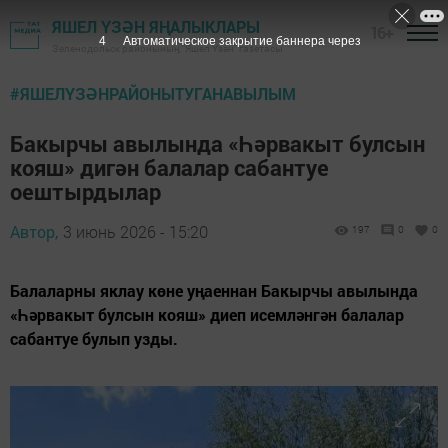
ЯШЕЛ ҮЗӘН ЯҢАЛЫКЛАРЫ
16+
2
Автоматическое закрытие баннера через
Зеленодольск районының "Яшел Үзән" газетасы
#ЯШЕЛҮЗӘНРАЙОНЫТУГАНАВЫЛЫМ
Бакырчы авылында «Һәрвакыт булсын
кояш» дигән балалар сабантуе
оештырдылар
Автор,
3 июнь 2026 - 15:20
197
0
0
Балаларны яклау көне уңаеннан Бакырчы авылында
«Һәрвакыт булсын кояш» диеп исемләнгән балалар
сабантуе булып узды.