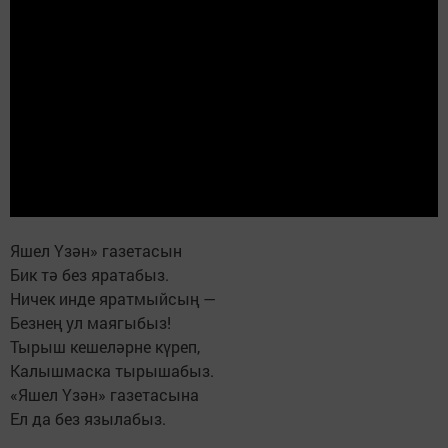
Яшел Үзән» газетасын
Бик тә без яратабыз.
Ничек инде яратмыйсың —
Безнең ул маягыбыз!
Тырыш кешеләрне күреп,
Калышмаска тырышабыз.
«Яшел Үзән» газетасына
Ел да без язылабыз.