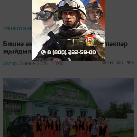
#ЯШЕЛҮЗӘНРАЙОНЫТУГАНАВЫЛЫМ
Бишнә авылында Сабантуйга бүләкләр
җыйдылар
Автор,
3 июнь 2026 - 13:00
186
0
0