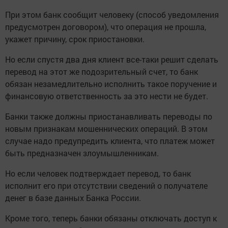
При этом банк сообщит человеку (способ уведомления
предусмотрен договором), что операция не прошла,
укажет причину, срок приостановки.
Но если спустя два дня клиент все-таки решит сделать
перевод на этот же подозрительный счет, то банк
обязан незамедлительно исполнить такое поручение и
финансовую ответственность за это нести не будет.
Банки также должны приостанавливать переводы по
новым признакам мошеннических операций. В этом
случае надо предупредить клиента, что платеж может
быть предназначен злоумышленникам.
Но если человек подтверждает перевод, то банк
исполнит его при отсутствии сведений о получателе
денег в базе данных Банка России.
Кроме того, теперь банки обязаны отключать доступ к