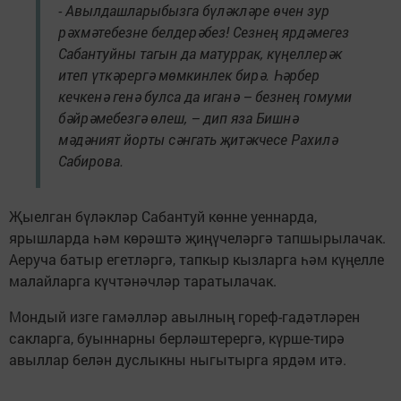
- Авылдашларыбызга бүләкләре өчен зур
рәхмәтебезне белдерәбез! Сезнең ярдәмегез
Сабантуйны тагын да матуррак, күңеллерәк
итеп үткәрергә мөмкинлек бирә. Һәрбер
кечкенә генә булса да иганә – безнең гомуми
бәйрәмебезгә өлеш, – дип яза Бишнә
мәдәният йорты сәнгать җитәкчесе Рахилә
Сабирова.
Җыелган бүләкләр Сабантуй көнне уеннарда,
ярышларда һәм көрәштә җиңүчеләргә тапшырылачак.
Аеруча батыр егетләргә, тапкыр кызларга һәм күңелле
малайларга күчтәнәчләр таратылачак.
Мондый изге гамәлләр авылның гореф-гадәтләрен
сакларга, буыннарны берләштерергә, күрше-тирә
авыллар белән дуслыкны ныгытырга ярдәм итә.