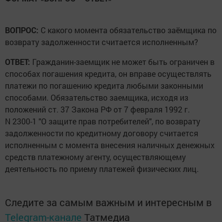
ВОПРОС:
С какого момента обязательство заёмщика по
возврату задолженности считается исполненным?
ОТВЕТ:
Гражданин-заемщик не может быть ограничен в
способах погашения кредита, он вправе осуществлять
платежи по погашению кредита любыми законными
способами. Обязательство заемщика, исходя из
положений ст. 37 Закона РФ от 7 февраля 1992 г.
N 2300-1 "О защите прав потребителей", по возврату
задолженности по кредитному договору считается
исполненным с момента внесения наличных денежных
средств платежному агенту, осуществляющему
деятельность по приему платежей физических лиц.
Следите за самым важным и интересным в
Telegram-канале
Татмедиа