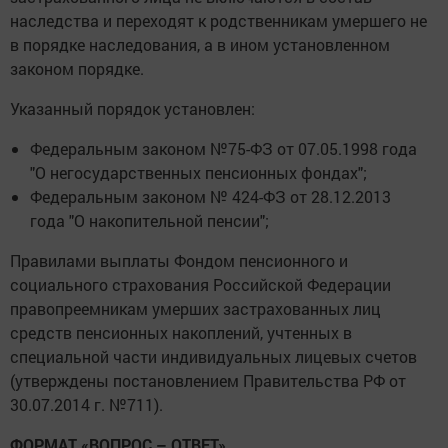
наследства и переходят к родственникам умершего не
в порядке наследования, а в ином установленном
законом порядке.
Указанный порядок установлен:
Федеральным законом №75-ФЗ от 07.05.1998 года
"О негосударственных пенсионных фондах";
Федеральным законом № 424-ФЗ от 28.12.2013
года "О накопительной пенсии";
Правилами выплаты Фондом пенсионного и
социального страхования Российской Федерации
правопреемникам умерших застрахованных лиц
средств пенсионных накоплений, учтенных в
специальной части индивидуальных лицевых счетов
(утверждены постановлением Правительства РФ от
30.07.2014 г. №711).
ФОРМАТ «ВОПРОС – ОТВЕТ»