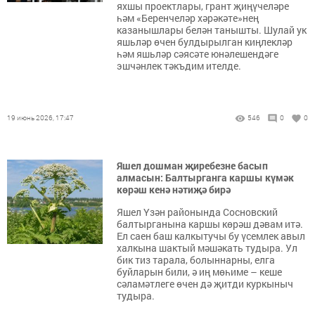
яхшы проектлары, грант җиңүчеләре
һәм «Беренчеләр хәрәкәте»нең
казанышлары белән танышты. Шулай ук
яшьләр өчен булдырылган киңлекләр
һәм яшьләр сәясәте юнәлешендәге
эшчәнлек тәкъдим ителде.
19 июнь 2026, 17:47
546
0
0
Яшел дошман җиребезне басып
алмасын: Балтырганга каршы күмәк
көрәш кенә нәтиҗә бирә
Яшел Үзән районында Сосновский
балтырганына каршы көрәш дәвам итә.
Ел саен баш калкытучы бу үсемлек авыл
халкына шактый мәшәкать тудыра. Ул
бик тиз тарала, болыннарны, елга
буйларын били, ә иң мөһиме – кеше
сәламәтлеге өчен дә җитди куркыныч
тудыра.