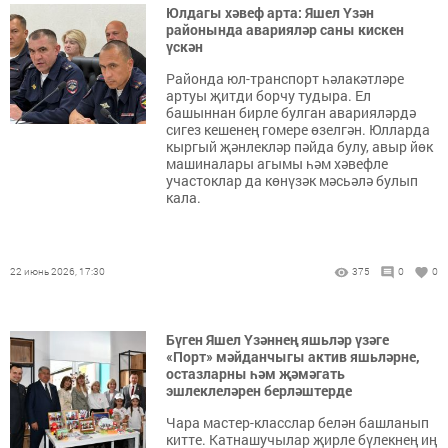
Юлдагы хәвеф арта: Яшел Үзән
районында аварияләр саны кискен
үскән
Районда юл-транспорт һәлакәтләре
артуы җитди борчу тудыра. Ел
башыннан бирле булган аварияләрдә
сигез кешенең гомере өзелгән. Юлларда
кыргый җәнлекләр пәйда булу, авыр йөк
машиналары агымы һәм хәвефле
участоклар да көнүзәк мәсьәлә булып
кала.
22 июнь 2026, 17:30
375
0
0
Бүген Яшел Үзәннең яшьләр үзәге
«Порт» мәйданчыгы актив яшьләрне,
остазларны һәм җәмәгать
эшлеклеләрен берләштерде
Чара мастер-класслар белән башланып
китте. Катнашучылар җирле бүлекнең иң