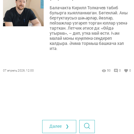
Балачакта Кирилл Толкачев табиб
булырга хыялланмаган. Бөтенләй. Аны
бертуктаусыз шәһәрләр, йөзләр,
пейзажлар үзгәреп торган юллар үзенә
тарткан. Летчик әтисе дә: «Өйдә
утырма», – дип, утка май өсти. Һәм
малай моны күңеленә сеңдереп
калдыра. Әмма тормыш башкача хәл
итә.
07 апрель 2026, 12:00
50
0
0
Далее ❯