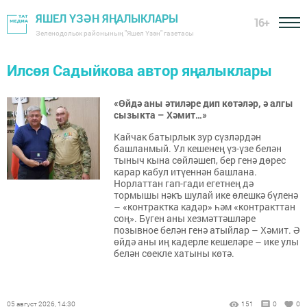
ЯШЕЛ ҮЗӘН ЯҢАЛЫКЛАРЫ
16+
Зеленодольск районының "Яшел Үзән" газетасы
Илсөя Садыйкова автор яңалыклары
«Өйдә аны әтиләре дип көтәләр, ә алгы
сызыкта – Хәмит…»
Кайчак батырлык зур сүзләрдән
башланмый. Ул кешенең үз-үзе белән
тыныч кына сөйләшеп, бер генә дөрес
карар кабул итүеннән башлана.
Норлаттан гап-гади егетнең дә
тормышы нәкъ шулай ике өлешкә бүленә
– «контрактка кадәр» һәм «контракттан
соң». Бүген аны хезмәттәшләре
позывное белән генә атыйлар – Хәмит. Ә
өйдә аны иң кадерле кешеләре – ике улы
белән сөекле хатыны көтә.
05 август 2026, 14:30
151
0
0