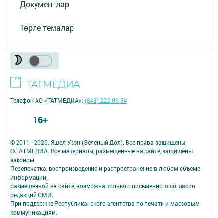
Документлар
Төрле темалар
Телефон АО «ТАТМЕДИА»:
(843) 222 09 84
16+
© 2011 - 2026. Яшел Узэн (Зеленый Дол). Все права защищены.
© ТАТМЕДИА. Все материалы, размещенные на сайте, защищены
законом.
Перепечатка, воспроизведение и распространение в любом объеме
информации,
размещенной на сайте, возможна только с письменного согласия
редакций СМИ.
При поддержке Республиканского агентства по печати и массовым
коммуникациям.