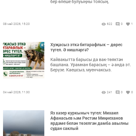
бер өлеше булуыңны тоясың.
08 май 2026, 15:20
622
0
1
Хуҗасыз эткә битарафлык – дөрес
түгел. Ә нишләргә?
Кайвакытта барысы да вак-төяктән
башлана. Урамнан барасың – ә анда эт.
Берүзе. Каешсыз, муенчаксыз.
04 май 2026, 11:30
241
0
0
Яз хәзер куркыныч түгел: Михаил
Афанасьев һәм Рөстәм Миңнеханов
ярдәме белән төзелгән дамба авылны
судан саклый