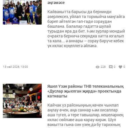
әңгәмәсе
Кайвакытта барысы да бернинди
әзерлексез, уйлап та тормыйча маңгайга
бәреп әйтелгән гап-гади сораудан
башлана. Балалар гадәттә шулай
турыдан яра да бит. Һәм зурлар мондый
очракта берничә секундка хәтта югалып
та кала... ә аннары – сорау бирүче кебек
үк ихлас күңеллегә әйләнә.
13 май 2026, 13:00
228
0
0
Яшел Үзән районы ТНВ телеканалының
«Дуслар җыелган җирдә» проектында
катнашты
Кайчак үз районыңның көчен чынлап
аңлау өчен, аңа саннар һәм хисаплар
аша түгел, ә тере тавышлар, кешеләрнең
ихлас сөйләве аша карау кирәк. Шул
вакытта гына син үзең дә бу тарихның