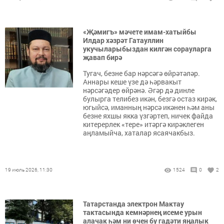
«Җәмигъ» мәчете имам-хатыйбы
Илдар хәзрәт Гатауллин
укучыларыбыздан килгән сорауларга
җавап бирә
Тугач, безне бар нәрсәгә өйрәтәләр.
Аннары кеше үзе дә һәрвакыт
нәрсәгәдер өйрәнә. Әгәр дә динле
булырга телибез икән, безгә остаз кирәк,
югыйсә, иманның нәрсә икәнен һәм аны
безне яхшы якка үзгәртеп, ничек файда
китерерлек «тере» итәргә кирәклеген
аңламыйча, хаталар ясаячакбыз.
19 июль 2026, 11:30
1524
0
2
Татарстанда электрон Мактау
тактасында кемнәрнең исеме урын
алачак һәм ни өчен бу гадәти яңалык