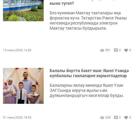
кына түгел?
Без күнеккән Мактау такталары яңа
форматка күчә. Татарстан Рәисе Указы
нигезендә республикада электрон
Мактау тактасы булдырыла.
13 июль 2026, 14:30
551
0
0
Балалы йортта бәхет яши: Яшел Үзәндә
күпбалалы гаиләләрне хөрмәтләделәр
Балаларны яклау көнендә Яшел Үзән
ЗАГСында аеруча җылы һәм
дулкынландыргыч мизгелләр булды.
01 июль 2026, 16:00
239
0
0