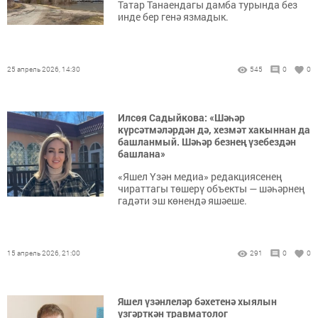
Татар Танаендагы дамба турында без
инде бер генә язмадык.
25 апрель 2026, 14:30
545
0
0
Илсөя Садыйкова: «Шәһәр
күрсәтмәләрдән дә, хезмәт хакыннан да
башланмый. Шәһәр безнең үзебездән
башлана»
«Яшел Үзән медиа» редакциясенең
чираттагы төшерү объекты — шәһәрнең
гадәти эш көнендә яшәеше.
15 апрель 2026, 21:00
291
0
0
Яшел үзәнлеләр бәхетенә хыялын
үзгәрткән травматолог