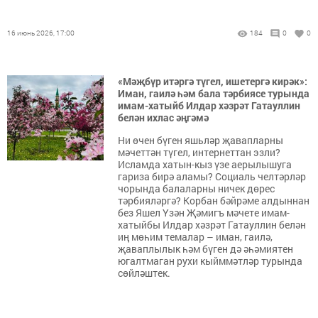
16 июнь 2026, 17:00
184
0
0
«Мәҗбүр итәргә түгел, ишетергә кирәк»:
Иман, гаилә һәм бала тәрбиясе турында
имам-хатыйб Илдар хәзрәт Гатауллин
белән ихлас әңгәмә
Ни өчен бүген яшьләр җавапларны
мәчеттән түгел, интернеттан эзли?
Исламда хатын-кыз үзе аерылышуга
гариза бирә аламы? Социаль челтәрләр
чорында балаларны ничек дөрес
тәрбияләргә? Корбан бәйрәме алдыннан
без Яшел Үзән Җәмигъ мәчете имам-
хатыйбы Илдар хәзрәт Гатауллин белән
иң мөһим темалар – иман, гаилә,
җаваплылык һәм бүген дә әһәмиятен
югалтмаган рухи кыйммәтләр турында
сөйләштек.