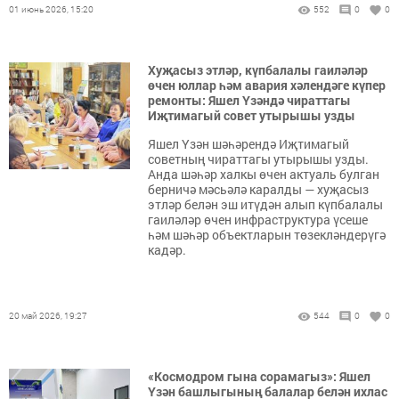
01 июнь 2026, 15:20
552
0
0
Хуҗасыз этләр, күпбалалы гаиләләр
өчен юллар һәм авария хәлендәге күпер
ремонты: Яшел Үзәндә чираттагы
Иҗтимагый совет утырышы узды
Яшел Үзән шәһәрендә Иҗтимагый
советның чираттагы утырышы узды.
Анда шәһәр халкы өчен актуаль булган
берничә мәсьәлә каралды — хуҗасыз
этләр белән эш итүдән алып күпбалалы
гаиләләр өчен инфраструктура үсеше
һәм шәһәр объектларын төзекләндерүгә
кадәр.
20 май 2026, 19:27
544
0
0
«Космодром гына сорамагыз»: Яшел
Үзән башлыгының балалар белән ихлас