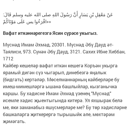
عَنْ مَعْقِلِ بْنِ يَسَارٍ أَنَّ رَسُولَ اللهِ صلى الله عليه وسلم قَالَ:
«اقْرَءُوا ‌يس ‌عَلَى ‌مَوْتَاكُمْ»
Вафат иткәннәрегезгә Ясин сүрәсе укыгыз.
Мүснәд Имам Әхмәд, 20301. Мүснәд Әбү Дауд әт-
Таялиси, 973. Сүнән Әбү Дауд, 3121. Сахих Ибне Хиббан,
1712
Кайбер кешеләр вафат иткән кешегә Коръән укырга
ярамый дигән сүз чыгарып, динебезгә яңалык
(бидгать) кертәләр. Мөселманнарның кайберләре бу
имеш-мимешләргә ышана башлыйлар, кызганычка
каршы. Бу хәдисне Имам Әхмәд үзенең "Мүснәд"
исемле хәдис җыентыгында китерә. Ул яхшырак белә
ме, яки заманабыз яшүсмерләре ме? Бу төр хәдисләрне
башкаларга җиткерергә тырышыйк әле, мөхтәрәм
җәмәгать.