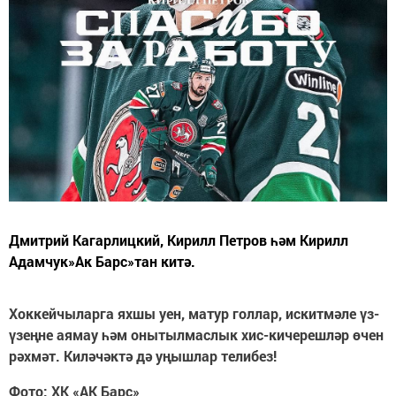
Дмитрий Кагарлицкий, Кирилл Петров һәм Кирилл
Адамчук»Ак Барс»тан китә.
Хоккейчыларга яхшы уен, матур голлар, искитмәле үз-
үзеңне аямау һәм онытылмаслык хис-кичерешләр өчен
рәхмәт. Киләчәктә дә уңышлар телибез!
Фото: ХК «АК Барс»