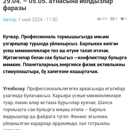
29.04. – 05.05. атнасына йолдызлар
фаразы
Автор,
1 май 2024 - 11:30
674
0
0
Кучкар. Профессиональ тормышыгызда мөһим
үзгәрешләр турында уйланырсыз. Барлыкка килгән
үсеш мөмкинлекләре тиз эш итүне таләп итәчәк.
Җитәкчеләр белән сак булыгыз —конфликтлар булырга
мөмкин. Планеталарның энергиясе физик активлыкны
стимуллаштыра, бу хәлегезне яхшыртачак.
Үгезбозау.
Профессиональлегегез аркасында игътибар
үзәгендә булачаксыз. Карьера үсеше мөмкинлекләре
туар, ләкин алар өстәмә бурычлар куячак. Шәхси
тормышта сак булырга киңәш ителә – барлык
яңарышлар да файдага түгел. Финанс ягыннан,
уйланылган карарлар ярдәмендә, хәл тотрыклы