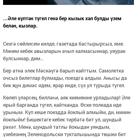
...Әле күптән түгел генә бер кызык хәл булды үзем
белән, кызлар.
Сезгә сөйлисем килде, газетада бастырырсыз, яме.
Минем кебек авызларын ачып калмасыннар, уяурак
булсыннар, дим…
Бер атна элек Мәскәүгә барып кайттым. Самолетка
очсыз билетлар булмады, поездга алдым. Анысы да
бик җүн димәс идем, ярар инде, сүз ул турыда түгел.
Көлеп үләрсең, билләһи, аяк киемемне урладылар! Әле
ярый барганда түгел, кайтканда. Өске полкада иде
урыным. Күп кеше поездда йоклый алмыйм, ди, мииин
йоклыйм! Бишектәге кебек тирбәтә бит ул, шундый
рәхәт. Менә, шундый татлы йокыдан уяндым,
үзебезнең Зеленодольски тукталышында төшәм бит