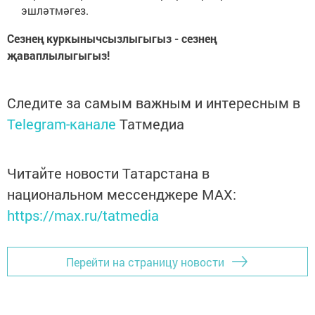
эшләтмәгез.
Сезнең куркынычсызлыгыгыз - сезнең
җаваплылыгыгыз!
Следите за самым важным и интересным в
Telegram-канале
Татмедиа
Читайте новости Татарстана в
национальном мессенджере MАХ:
https://max.ru/tatmedia
Перейти на страницу новости