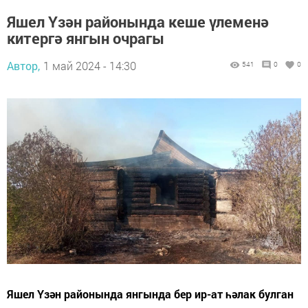
Яшел Үзән районында кеше үлеменә
китергә янгын очрагы
Автор,
1 май 2024 - 14:30
541
0
0
Яшел Үзән районында янгында бер ир-ат һәлак булган