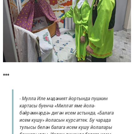
***
- Мулла Иле мәдәният йортында пушкин
картасы буенча «Милләт яме йола-
бәйрәмнәрдә» дигән исем астында, «Балага
исем кушу» йоласын күрсәттек. Бу чарада
тулысы белән балага исем кушу йолалары