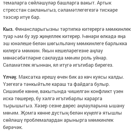
темаларга сөйләшүләр башларга вакыт. Артык
стресстан сакланыгыз, сәламәтлегегезгә тискәре
тәэсир итүе бар.
Кыз.
Финансларыгызны тәртипкә китерергә мөмкинлек
туар һәм бу зур җиңеллек китерер. Һөнәри өлкәдә яңа
эш юнәлеше белән шөгыльләнү мөмкинлеге барлыкка
килергә мөмкин. Якын кешеләрегезне аңлау
мөнәсәбәтләрне сак­лауда мөһим роль уйнар.
Сәламәтлек ягыннан, ял итүгә игътибар бирегез.
Үлчәү.
Максатка ирешү өчен бик аз көч куясы калды.
Үзегезгә тәнкыйтьле караш та файдага булыр.
Сишәмбе көнне, вакытында чишелгән конфликт үзен
искә төшерер, бу хәлгә игътибарлы карарга
тырышыгыз. Хәзер сезне дөрес аңлауларына ышану
мөһим. Җомга көнне дустың белән күңелгә ятышлы
сөйләшү проблемалардан арынырга мөмкинлек
бирәчәк.