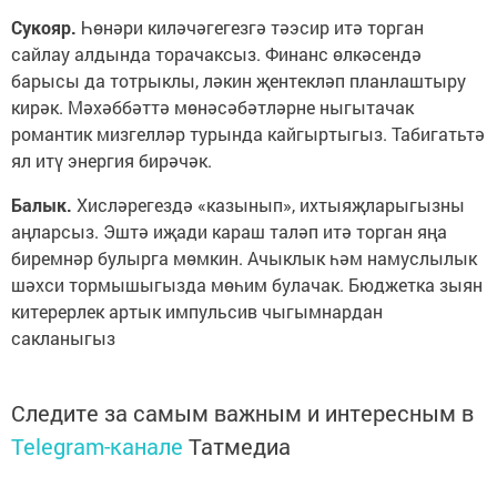
Сукояр.
Һөнәри киләчәгегезгә тәэсир итә торган
сайлау алдында торачаксыз. Финанс өлкәсендә
барысы да тотрыклы, ләкин җентекләп планлаштыру
кирәк. Мәхәббәттә мөнәсәбәтләрне ныгытачак
романтик мизгелләр турында кайгыртыгыз. Табигатьтә
ял итү энергия бирәчәк.
Балык.
Хисләрегездә «казынып», ихтыяҗларыгызны
аңларсыз. Эштә иҗади караш таләп итә торган яңа
биремнәр булырга мөмкин. Ачыклык һәм намуслылык
шәхси тормышыгызда мөһим булачак. Бюджетка зыян
китерерлек артык импульсив чыгымнардан
сакланыгыз
Следите за самым важным и интересным в
Telegram-канале
Татмедиа