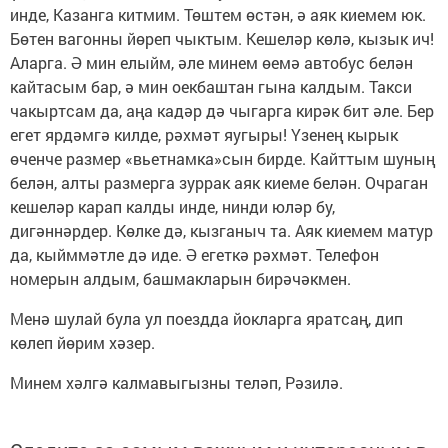
инде, Казанга китмим. Төштем өстән, ә аяк киемем юк.
Бөтен вагонны йөреп чыктым. Кешеләр көлә, кызык ич!
Аларга. Ә мин елыйм, әле минем өемә автобус белән
кайтасым бар, ә мин оекбаштан гына калдым. Такси
чакыртсам да, аңа кадәр дә чыгарга кирәк бит әле. Бер
егет ярдәмгә килде, рәхмәт яугыры! Үзенең кырык
өченче размер «вьетнамка»сын бирде. Кайттым шуның
белән, алты размерга зуррак аяк киеме белән. Очраган
кешеләр карап калды инде, нинди юләр бу,
дигәннәрдер. Көлке дә, кызганыч та. Аяк киемем матур
да, кыйммәтле дә иде. Ә егеткә рәхмәт. Телефон
номерын алдым, башмакларын бирәчәкмен.
Менә шулай була ул поездда йокларга яратсаң, дип
көлеп йөрим хәзер.
Минем хәлгә калмавыгызны теләп, Рәзилә.