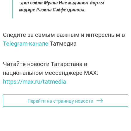
-дип сөйли Мулла Иле мәдәният йорты
мөдире Рәзинә Сәйфетдинова.
Следите за самым важным и интересным в
Telegram-канале
Татмедиа
Читайте новости Татарстана в
национальном мессенджере MАХ:
https://max.ru/tatmedia
Перейти на страницу новости