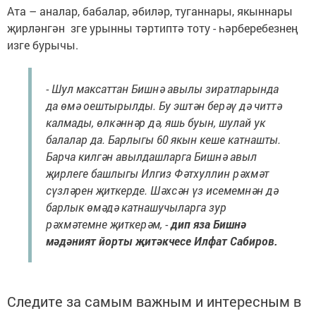
Ата – аналар, бабалар, әбиләр, туганнары, якыннары
җирләнгән зге урынны тәртиптә тоту - һәрберебезнең
изге бурычы.
- Шул максаттан Бишнә авылы зиратларында
да өмә оештырылды. Бу эштән берәү дә читтә
калмады, өлкәннәр дә, яшь буын, шулай ук
балалар да. Барлыгы 60 якын кеше катнашты.
Барча килгән авылдашларга Бишнә авыл
җирлеге башлыгы Илгиз Фәтхуллин рәхмәт
сүзләрен җиткерде. Шәхсән үз исемемнән дә
барлык өмәдә катнашучыларга зур
рәхмәтемне җиткерәм, -
дип яза Бишнә
мәдәният йорты җитәкчесе Илфат Сабиров.
Следите за самым важным и интересным в