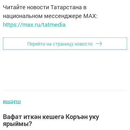
Читайте новости Татарстана в
национальном мессенджере MАХ:
https://max.ru/tatmedia
Перейти на страницу новости
ЯШӘЕШ
Вафат иткән кешегә Коръән уку
ярыймы?