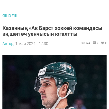
ЯШӘЕШ
Казанның «Ак Барс» хоккей командасы
иң шәп өч уенчысын югалтты
Автор,
1 май 2024 - 17:30
944
0
0