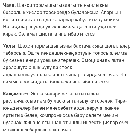
Чаян.
Шәхси тормышыгыздагы тынычлыкны
бозарлык хисләр тәэсирендә булачаксыз. Аларның
йогынтысы астында карарлар кабул итмәү мөһим.
Нәтиҗәләр шунда ук күренмәсә дә, эштә үҗәтлек
кирәк. Сәламәт диетага игътибар итегез.
Укчы.
Шәхси тормышыгызны баетачак яңа шөгыльләр
табарсыз. Эштә көндәшлекнең артуын тоярсыз, әмма
бу сезне һөнәри үсешкә этәрәчәк. Эмоциональ яктан
аралашуга ачык булу вак-төяк
аңлашылмаучанлыкларны чишәргә ярдәм итәчәк. Эш
һәм ял арасындагы баланска игътибар итегез.
Кәҗәмөгез.
Эштә һөнәри осталыгыгызны
раслаячаксыз һәм бу лаеклы танылу китерәчәк. Тирә-
юньдәгеләр белән мөнәсәбәтләрдә, аеруча икенче
яртыгыз белән, компромисска бару сәләте мөһим
булачак. Финанс ягыннан отышлы инвестиция­ләр өчен
мөмкинлек барлыкка киләчәк.