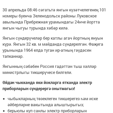
30 апрельдә 08:46 сәгатьтә янгын күзәтчелегенең 101
номеры буенча Зеленодольск районы Луковское
авылында Прибрежная урамындагы 24нче йортта
янгын чыгуы турында хәбәр килә.
Янгын сүндерүчеләр бер катлы агач йортның януын
күрә. Янгын 32 кв. м мәйданда сүндерелгән. Фаҗига
урынында 1964 елда туган ир-атның гәүдәсен
тапканнар.
Янгынның сәбәбен Россия гадәттән тыш хәлләр
министрлыгы тикшерүчесе билгели.
Өйдән чыкканда яки йокларга ятканда электр
приборларын сүндерергә онытмагыз!
чыбыкларның төзеклеген тикшерегез һәм иске
әйберләрне вакытында алыштырыгыз;
берьюлы күп санлы электр приборларын