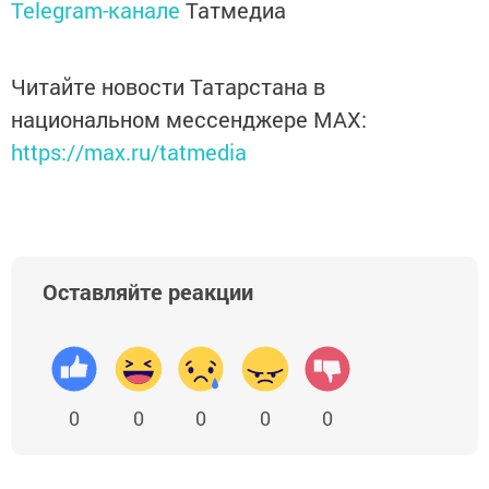
Telegram-канале
Татмедиа
Читайте новости Татарстана в
национальном мессенджере MАХ:
https://max.ru/tatmedia
Оставляйте реакции
0
0
0
0
0