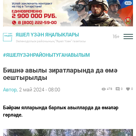
ЯШЕЛ ҮЗӘН ЯҢАЛЫКЛАРЫ
16+
Зеленодольск районының "Яшел Үзән" газетасы
#ЯШЕЛҮЗӘНРАЙОНЫТУГАНАВЫЛЫМ
Бишнә авылы зиратларында да өмә
оештырылды
Автор,
2 май 2024 - 08:00
478
0
0
Бәйрәм ялларында барлык авылларда да өмәләр
гөрләде.