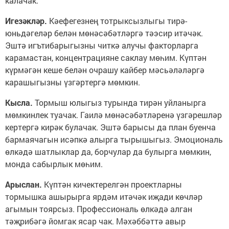
калачак.
Игезәкләр.
Кәефегезнең тотрыксызлыгы тирә-
юньдәгеләр белән мөнәсәбәтләргә тәэсир итәчәк.
Эштә игътибарыгызны читкә алучы факторларга
карамастан, концентрацияне сак­лау мөһим. Күптән
күрмәгән кеше белән очрашу кайбер мәсьәләләргә
карашыгызны үзгәртергә мөмкин.
Кысла.
Тормыш юлыгыз турында тирән уйланырга
мөмкинлек туачак. Гаилә мөнәсәбәтләренә үзгәрешләр
кертергә кирәк булачак. Эштә барысы да план буенча
бармаячагын исәпкә алырга тырышыгыз. Эмоциональ
өлкәдә шатлыклар да, борчулар да булырга мөмкин,
монда сабырлык мөһим.
Арыслан.
Күптән кичектерелгән проектларны
тормышка ашырырга ярдәм итәчәк иҗади көчләр
агымын тоярсыз. Профессиональ өлкәдә алган
тәҗрибәгә йомгак ясар чак. Мәхәббәттә авыр