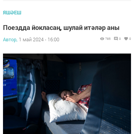
ЯШӘЕШ
Поездда йокласаң, шулай итәләр аны
Автор,
1 май 2024 - 16:00
785
0
0