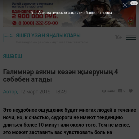
5
Автоматическое закрытие баннера через
ЯШЕЛ ҮЗӘН ЯҢАЛЫКЛАРЫ
16+
Зеленодольск районының "Яшел Үзән" газетасы
ЯШӘЕШ
Галимнәр аякны көзән җыеруның 4
сәбәбен атады
Автор,
12 март 2019 - 18:49
2403
0
1
Это неудобное ощущение будит многих людей в течение
ночи, но, к счастью, судороги не имеют тенденцию
длиться более 10 минут или около того. Тем не менее,
это может заставить вас чувствовать боль на