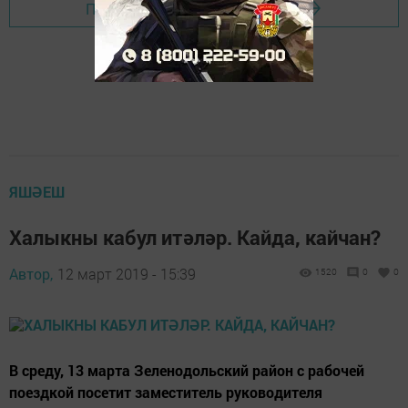
Перейти на страницу новости
ЯШӘЕШ
Халыкны кабул итәләр. Кайда, кайчан?
Автор,
12 март 2019 - 15:39
1520
0
0
В среду, 13 марта Зеленодольский район с рабочей
поездкой посетит заместитель руководителя