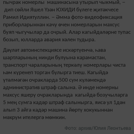
–
пычрак номерлы машинасына утырып чыкмый,
дип сөйли Яшел Үзән ЮХИДИ бүлеге җитәкчесе
–
Рамил Идиятуллин.
Әмма фото-видеофиксация
приборларыннан качу өчен номерларын махсус
буяп чыгучылар да очрый. Алар кагыйдәләрне тупас
бозып, юлларда авария хәлен тудыра.
Дәүләт автоинспекциясе искәртүенчә, һава
шартларының нинди булуына карамастан,
транспорт чараларының теркәлү номерлары чиста
һәм күренеп торган булырга тиеш. Кагыйдә
үтәлмәгән очракларда 500 сум күләмендә
административ штраф салына. Ә инде номерны
махсус яшерү очракларында кагыйдә бозучыларга
5 мең сумга кадәр штраф салынырга, яисә ул 1дән
алып 3 айга кадәр машина йөртү хокукыннан
мәхрүм ителергә мөмкин.
Фото: архив/Юлия Леонтьева