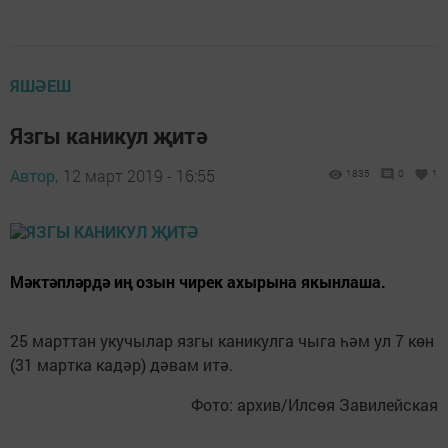
ЯШӘЕШ
Язгы каникул җитә
Автор,
12 март 2019 - 16:55
1835
0
1
Мәктәпләрдә иң озын чирек ахырына якынлаша.
25 марттан укучылар язгы каникулга чыга һәм ул 7 көн
(31 мартка кадәр) дәвам итә.
Фото: архив/Илсөя Завилейская