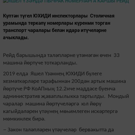
Күптән түгел ЮХИДИ инспекторлары Столичная
урамында теркәлү номерлары күренми торган
транспорт чаралары белән идарә итүчеләрне
ачыклады.
Рейд барышында таләпләрне үтәмәгән өчен 33
машина йөртүче тоткарланды.
2019 елда Яшел Үзәннең ЮХИДИ бүлеге
хезмәткәрләре тарафыннан 200дән артык машина
йөртүче РФ КоАПның 12.2нче маддәсе буенча
административ җаваплылыкка тартылды. Мондый
чаралар машина йөртүчеләргә юл йөрү
кагыйдәләрен үтәүнең мөһимлеген искәртергә
мөмкинлек бирә.
–
Закон таләпләрен үтәүчеләр бервакытта да