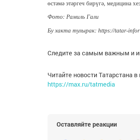
өстәмә этәргеч бирүгә, медицина хе
Фото: Рамиль Гали
Бу хакта тулырак: https://tatar-info
Следите за самым важным и 
Читайте новости Татарстана 
https://max.ru/tatmedia
Оставляйте реакции