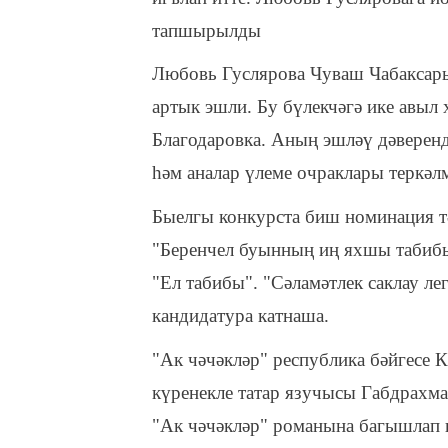
тапшырылды
Любовь Гуслярова Чуваш Чабаксар
артык эшли. Бу бүлекчәгә ике авыл
Благодаровка. Аның эшләү дәверенд
һәм аналар үлеме очраклары теркәл
Быелгы конкурста биш номинация тә
"Беренчел буынның иң яхшы табибы
"Ел табибы". "Сәламәтлек саклау л
кандидатура катнаша.
"Ак чәчәкләр" республика бәйгесе К
күренекле татар язучысы Габдрахм
"Ак чәчәкләр" романына багышлап 