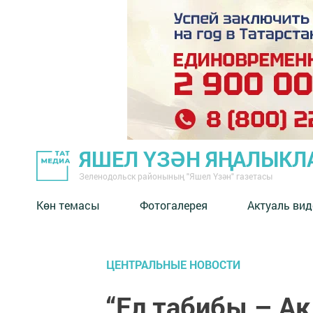
ЯШЕЛ ҮЗӘН ЯҢАЛЫКЛ
Зеленодольск районының "Яшел Үзән" газетасы
Көн темасы
Фотогалерея
Актуаль вид
ЦЕНТРАЛЬНЫЕ НОВОСТИ
“Ел табибы – Ак