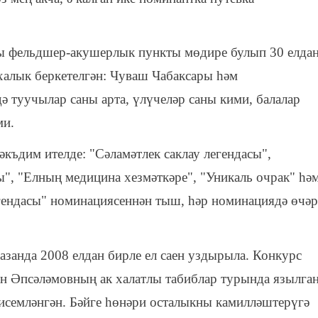
ы фельдшер-акушерлык пункты мөдире булып 30 елда
 халык беркетелгән: Чуваш Чабаксары һәм
ә туучылар саны арта, үлүчеләр саны кими, балалар
ми.
къдим ителде: "Сәламәтлек саклау легендасы",
", "Елның медицина хезмәткәре", "Уникаль очрак" һә
егендасы" номинациясеннән тыш, һәр номинациядә өчәр
азанда 2008 елдан бирле ел саен уздырыла. Конкурс
ан Әпсәләмовның ак халатлы табиблар турында язылга
исемләнгән. Бәйге һөнәри осталыкны камилләштерүгә