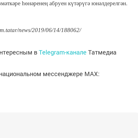
змәткәре һөнәренең абруен күтәрүгә юнәлдерелгән.
rm.tatar/news/2019/06/14/188062/
интересным в
Telegram-канале
Татмедиа
в национальном мессенджере MАХ: