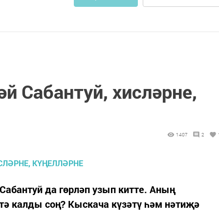
й Сабантуй, хисләрне,
1407
2
абантуй да гөрләп узып китте. Аның
тә калды соң? Кыскача күзәтү һәм нәтиҗә