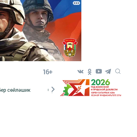
16+
бер сөйләшик
Сүз тарихы
Яшь хәбәрче