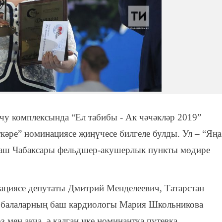
чу комплексында “Ел табибы - Ак чәчәкләр 2019”
кәре” номинациясе җиңүчесе билгеле булды. Ул – “Яңа
ваш Чабаксары фельдшер-акушерлык пункты мөдире
ациясе депутаты Дмитрий Менделеевич, Татарстан
а балаларның баш кардиологы Мария Школьникова
з мең акча, ә калган ике номинантка путевка