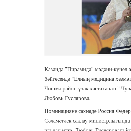
Казанда "Пирамида" мәдәни-күңел а
бәйгесендә “Елның медицина хезмәт
Чишмә район үзәк хастаханәсе” Чу
Любовь Гуслярова.
Номинацияне сәхнәдә Россия Федер
Сәламәтлек саклау министрлыгынд
игълан итте. Любовь Гусляровага йө