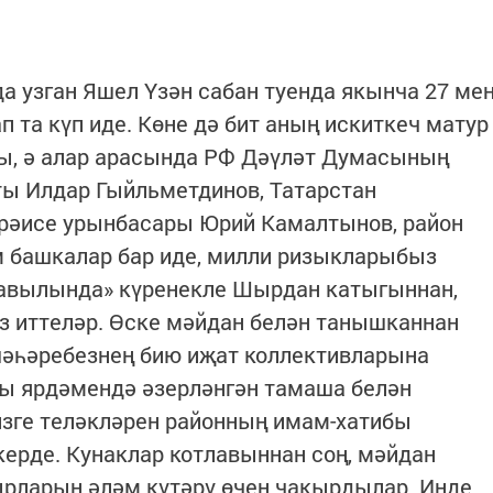
 узган Яшел Үзән сабан туенда якынча 27 ме
 та күп иде. Көне дә бит аның искиткеч матур
ны, ә алар арасында РФ Дәүләт Думасының
ы Илдар Гыйльметдинов, Татарстан
рәисе урынбасары Юрий Камалтынов, ра­йон
 башкалар бар иде, милли ризыкларыбыз
 авылында» күренекле Шырдан катыгыннан,
 иттеләр. Өске мәйдан белән танышканнан
шәһәребезнең бию иҗат коллективларына
ы ярдәмендә әзерләнгән тамаша белән
изге теләкләрен районның имам-хатибы
ерде. Кунаклар котлавыннан соң, мәйдан
ырларын әләм күтәрү өчен чакырдылар. Инде