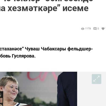
а хезмәткәре” исеме
1179
0
хастаханәсе” Чуваш Чабаксары фельдшер-
овь Гуслярова.