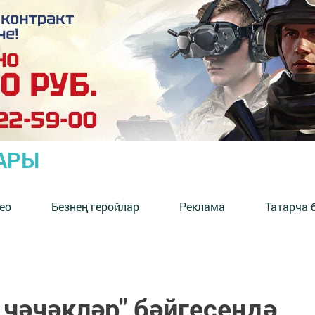
АРЫ
ео
Безнең геройлар
Реклама
Татарча 
 чәчәкләр" бәйгесендә