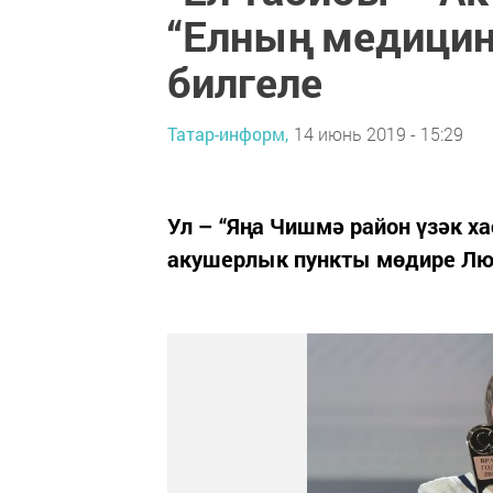
“Елның медицин
билгеле
Татар-информ,
14 июнь 2019 - 15:29
Ул – “Яңа Чишмә район үзәк 
акушерлык пункты мөдире Люб