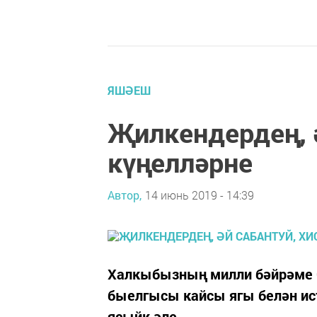
ЯШӘЕШ
Җилкендердең, ә
күңелләрне
Автор,
14 июнь 2019 - 14:39
Халкыбызның милли бәйрәме С
быелгысы кайсы ягы белән ис
ясыйк әле.