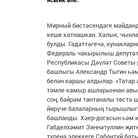
Мирный бистәсендәге мәйданда
кеше катнашкан. Халык, чынлап
булды. Гадәттәгечә, кунаклар
Федераль чакырылыш депутат
Республикасы Дәүләт Советы 
башлыгы Александр Тыгин һәм
белән каршы алдылар. «Татар
тәмле камыр ашларыннан авыз
соң, бәйрәм тантаналы төстә 
йөрүче балаларның тырышлыг
башланды. Хәер-догасын һәм 
Габделхәмит Зиннәтуллин җитк
түренә элеккеге Сабантуй бат