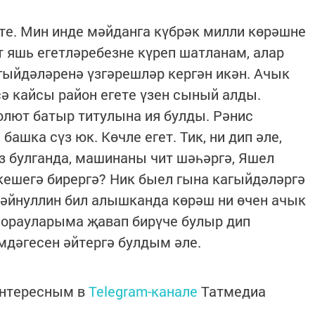
те. Мин инде мәйданга күбрәк милли көрәшне
т яшь егетләребезне күреп шатланам, алар
гыйдәләренә үзгәрешләр кергән икән. Ачык
ә кайсы район егете үзен сыный алды.
олют батыр титулына ия булды. Рәнис
ашка сүз юк. Көчле егет. Тик, ни дип әле,
з булганда, машинаны чит шәһәргә, Яшел
кешегә бирергә? Ник быел гына кагыйдәләргә
Зәйнуллин бил алышканда көрәш ни өчен ачык
орауларыма җавап бирүче булыр дип
мдәгесен әйтергә булдым әле.
интересным в
Telegram-канале
Татмедиа