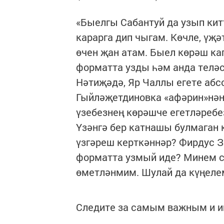
«Быелгы Сабантуй да узып кит
карарга дип чыгам. Көчле, үҗә
өчен җан атам. Быел көрәш ка
форматта узды һәм анда теләс
Нәтиҗәдә, Яр Чаллы егете абс
Гыйләҗетдиновка «афәрин»нән б
үзебезнең көрәшче егетләребе
Үзәнгә бер катнашы булмаган 
үзгәреш керткәннәр? Фирдус 
форматта узмый иде? Минем с
өметләнмим. Шулай да күңеле
Следите за самым важным и 