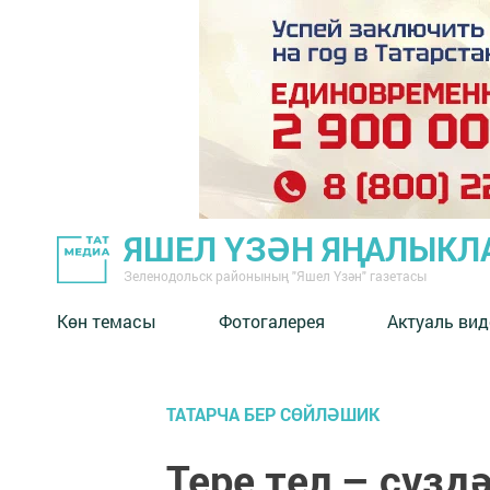
ЯШЕЛ ҮЗӘН ЯҢАЛЫКЛ
Зеленодольск районының "Яшел Үзән" газетасы
Көн темасы
Фотогалерея
Актуаль вид
ТАТАРЧА БЕР СӨЙЛӘШИК
Тере тел – сүзд