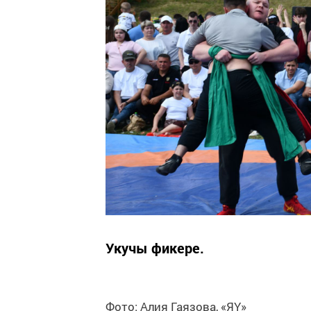
Укучы фикере.
Фото: Алия Гаязова, «ЯҮ»