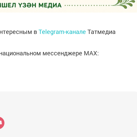
интересным в
Telegram-канале
Татмедиа
в национальном мессенджере MАХ: