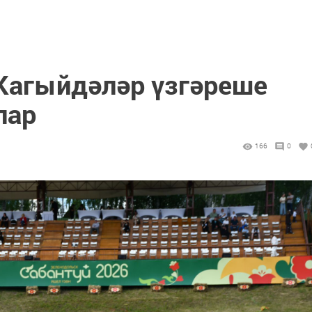
 Кагыйдәләр үзгәреше
лар
166
0