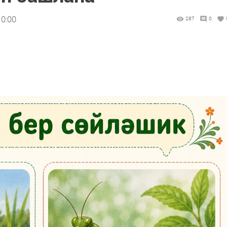
10:00
287
0