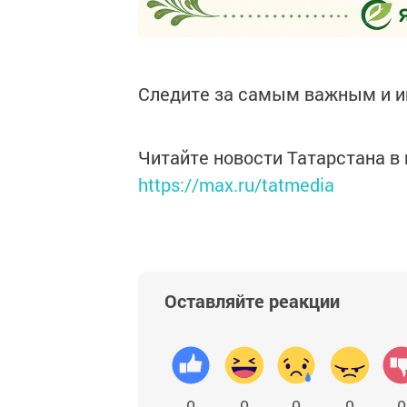
Следите за самым важным и 
Читайте новости Татарстана 
https://max.ru/tatmedia
Оставляйте реакции
0
0
0
0
0