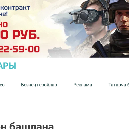
АРЫ
ео
Безнең геройлар
Реклама
Татарча 
ән башлана