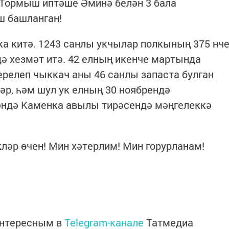
 Тормыш иптәше Әминә белән 3 бала
ш башланган!
ка китә. 1243 санлы укчылар полкының 375 нч
ә хезмәт итә. 42 елның икенче мартында
ерелеп чыккач аны 46 санлы запаста булган
р, һәм шул ук елның 30 ноябрендә
кәндә Каменка авылы тирәсендә мәңгелеккә
кләр өчен! Мин хәтерлим! Мин горурланам!
интересным в
Telegram-канале
Татмедиа