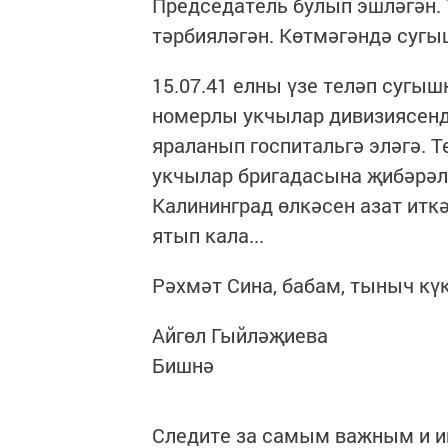
Председатель булып эшләгән.
тәрбияләгән. Көтмәгәндә сугы
15.07.41 елны үзе теләп сугыш
номерлы укчылар дивизиясенд
яраланып госпитальгә эләгә. Т
укчылар бригадасына җибәрәлә
Калининград өлкәсен азат ит
ятып кала...
Рәхмәт Сина, бабам, тыныч кү
Айгөл Гыйләҗиева
Бишнә
Следите за самым важным и 