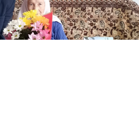
ихаил Афанасьев исеменнән юбилярны Олы
ы Илнур Саттаров котлады.