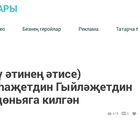
АРЫ
ео
Безнең геройлар
Реклама
Татарча 
ү әтинең әтисе)
hаҗетдин Гыйләҗетдин
дөньяга килгән
415
0