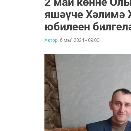
2 май көнне Ол
яшәүче Хәлимә 
юбилеен билгел
Автор,
6 май 2024 - 09:00