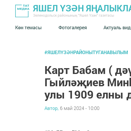
ЯШЕЛ ҮЗӘН ЯҢАЛЫКЛ
Зеленодольск районының "Яшел Үзән" газетасы
Көн темасы
Фотогалерея
Актуаль вид
#ЯШЕЛҮЗӘНРАЙОНЫТУГАНАВЫЛЫМ
Карт Бабам ( дә
Гыйләҗиев Мин
улы 1909 елны 
Автор,
6 май 2024 - 10:00