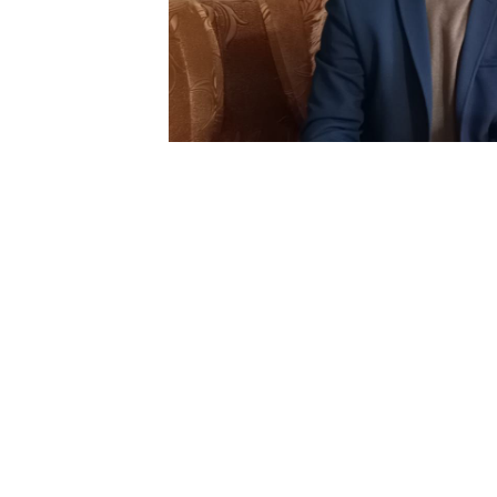
Яшел Үзән районы башлыгы М
Ачасыр авыл җирлеге башлыг