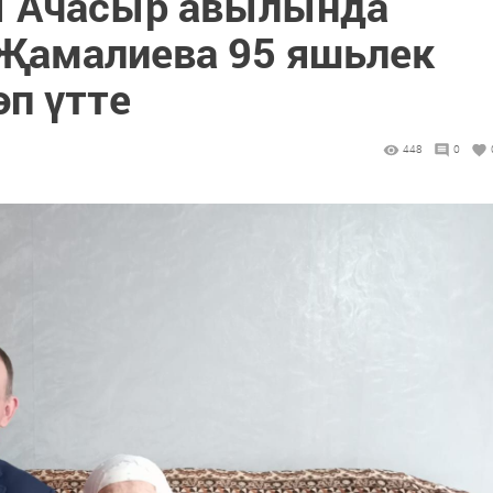
ы Ачасыр авылында
Җамалиева 95 яшьлек
әп үтте
448
0