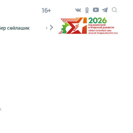
16+
бер сөйләшик
Сүз тарихы
Яшь хәбәрче
0