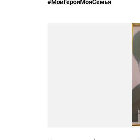
#МойГеройМояСемья