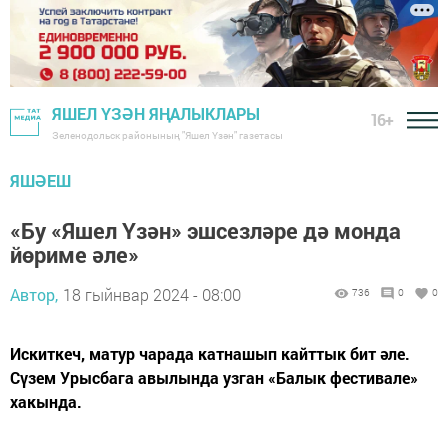
ЯШЕЛ ҮЗӘН ЯҢАЛЫКЛАРЫ
16+
Зеленодольск районының "Яшел Үзән" газетасы
ЯШӘЕШ
«Бу «Яшел Үзән» эшсезләре дә монда
йөриме әле»
Автор,
18 гыйнвар 2024 - 08:00
736
0
0
Искиткеч, матур чарада катнашып кайттык бит әле.
Сүзем Урысбага авылында узган «Балык фестивале»
хакында.