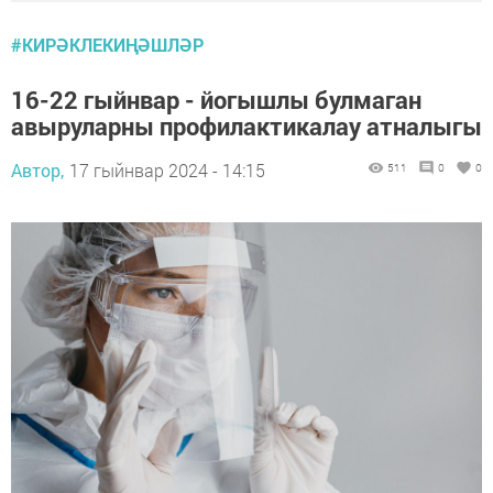
#КИРӘКЛЕКИҢӘШЛӘР
16-22 гыйнвар - йогышлы булмаган
авыруларны профилактикалау атналыгы
Автор,
17 гыйнвар 2024 - 14:15
511
0
0