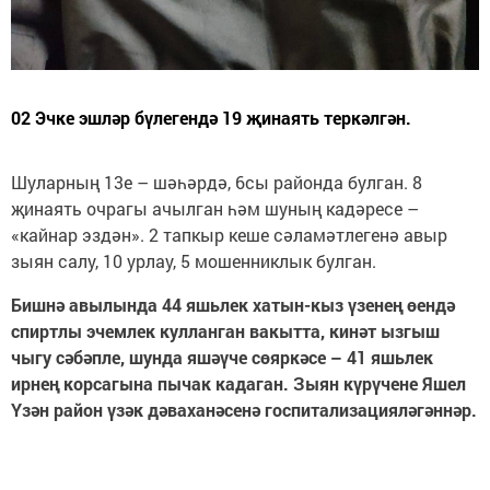
02 Эчке эшләр бүлегендә 19 җинаять теркәлгән.
Шуларның 13е – шәһәрдә, 6сы районда булган. 8
җинаять очрагы ачылган һәм шуның кадәресе –
«кайнар эздән». 2 тапкыр кеше сәламәтлегенә авыр
зыян салу, 10 урлау, 5 мошенник­лык булган.
Бишнә авылында 44 яшьлек хатын-кыз үзенең өендә
спиртлы эчемлек кулланган вакытта, кинәт ызгыш
чыгу сәбәпле, шунда яшәүче сөяркәсе – 41 яшьлек
ирнең корсагына пычак кадаган. Зыян күрүчене Яшел
Үзән район үзәк дәваханәсенә госпитализацияләгәннәр.