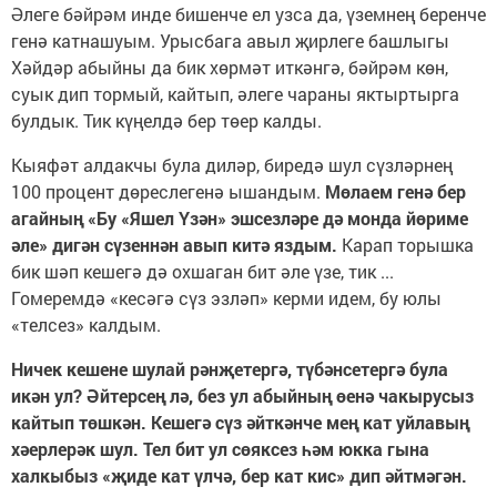
Әлеге бәйрәм инде бишенче ел узса да, үземнең беренче
генә катнашуым. Урысбага авыл җирлеге башлыгы
Хәйдәр абыйны да бик хөрмәт иткәнгә, бәйрәм көн,
суык дип тормый, кайтып, әлеге чараны яктыртырга
булдык. Тик күңелдә бер төер калды.
Кыяфәт алдакчы була диләр, биредә шул сүзләрнең
100 процент дөреслегенә ышандым.
Мөлаем генә бер
агайның «Бу «Яшел Үзән» эшсезләре дә монда йөриме
әле» дигән сүзеннән авып китә яздым.
Карап торышка
бик шәп кешегә дә охшаган бит әле үзе, тик ...
Гомеремдә «кесәгә сүз эзләп» керми идем, бу юлы
«телсез» калдым.
Ничек кешене шулай рәнҗетергә, түбәнсетергә була
икән ул? Әйтерсең лә, без ул абыйның өенә чакырусыз
кайтып төшкән. Кешегә сүз әйткәнче мең кат уйлавың
хәерлерәк шул. Тел бит ул сөяксез һәм юкка гына
халкыбыз «җиде кат үлчә, бер кат кис» дип әйтмәгән.