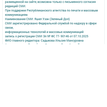
размещенной на сайте, возможна только с письменного согласия
редакций СМИ.
При поддержке Республиканского агентства по печати и массовым
коммуникациям.
Наименование СМИ: Яшел Узэн (Зеленый Дол)
СМИ зарегистрировано Федеральной службой по надзору в сфере
связи,
информационных технологий и массовых коммуникаций
запись о регистрации СМИ Эл № ФС 77- 90146 от 07.10.2025
ФИО главного редактора: Садыкова Ильсия Мансуровна
Адрес редакции: Российская Федерация, Республика Татарстан,
422540, Зеленодольский район, г. Зеленодольск, ул. Гоголя, дом 23А
Телефон редакции: (84371) 5-68-03, 5-67-02, 5-77-46
Электронная почта редакции: yashel_uzen@mail.ru
Коррупция фактлары турында yashel_uzen@mail.ru почтасына хәбәр
итәргә була.
Учредитель СМИ: АО «ТАТМЕДИА»
Антикоррупционная политика
АО «ТАТМЕДИА» использует «cookie»
для персонализации сервисов и
удобства пользователей сайтом.
Использование «cookie» можно отменить в настройках браузера.
Политика конфиденциальности