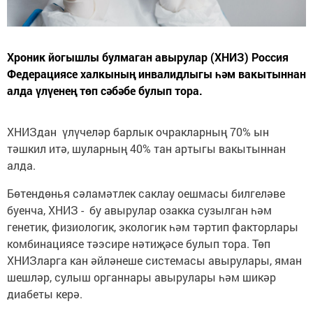
Хроник йогышлы булмаган авырулар (ХНИЗ) Россия
Федерациясе халкының инвалидлыгы һәм вакытыннан
алда үлүенең төп сәбәбе булып тора.
ХНИЗдан үлүчеләр барлык очракларның 70% ын
тәшкил итә, шуларның 40% тан артыгы вакытыннан
алда.
Бөтендөнья сәламәтлек саклау оешмасы билгеләве
буенча, ХНИЗ - бу авырулар озакка сузылган һәм
генетик, физиологик, экологик һәм тәртип факторлары
комбинациясе тәэсире нәтиҗәсе булып тора. Төп
ХНИЗларга кан әйләнеше системасы авырулары, яман
шешләр, сулыш органнары авырулары һәм шикәр
диабеты керә.