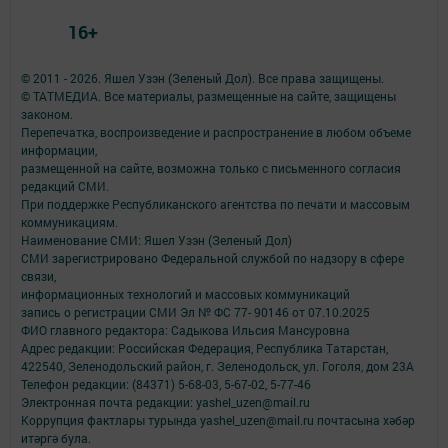
16+
© 2011 - 2026. Яшел Узэн (Зеленый Дол). Все права защищены.
© ТАТМЕДИА. Все материалы, размещенные на сайте, защищены
законом.
Перепечатка, воспроизведение и распространение в любом объеме
информации,
размещенной на сайте, возможна только с письменного согласия
редакций СМИ.
При поддержке Республиканского агентства по печати и массовым
коммуникациям.
Наименование СМИ: Яшел Узэн (Зеленый Дол)
СМИ зарегистрировано Федеральной службой по надзору в сфере
связи,
информационных технологий и массовых коммуникаций
запись о регистрации СМИ Эл № ФС 77- 90146 от 07.10.2025
ФИО главного редактора: Садыкова Ильсия Мансуровна
Адрес редакции: Российская Федерация, Республика Татарстан,
422540, Зеленодольский район, г. Зеленодольск, ул. Гоголя, дом 23А
Телефон редакции: (84371) 5-68-03, 5-67-02, 5-77-46
Электронная почта редакции: yashel_uzen@mail.ru
Коррупция фактлары турында yashel_uzen@mail.ru почтасына хәбәр
итәргә була.