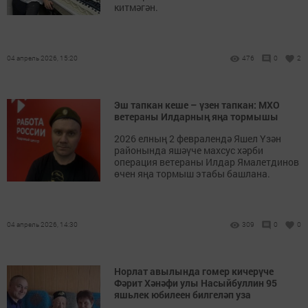
китмәгән.
04 апрель 2026, 15:20
476
0
2
Эш тапкан кеше – үзен тапкан: МХО
ветераны Илдарның яңа тормышы
2026 елның 2 февралендә Яшел Үзән
районында яшәүче махсус хәрби
операция ветераны Илдар Ямалетдинов
өчен яңа тормыш этабы башлана.
04 апрель 2026, 14:30
309
0
0
Норлат авылында гомер кичерүче
Фәрит Хәнәфи улы Насыйбуллин 95
яшьлек юбилеен билгеләп уза