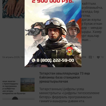
«Әнине яшәргә үземә алып кайттым.
Бөтенләйгә. Алдан бернәрсә уйламыйча,
планлаштырмыйча, бер мизгелдә, бер
пакет белән. Пакетта – колготки,
«Дөньядагы иң яхшы әби» дигән язулы
башмаклар (минем балалар бүләк иткән
иде), җылы халат һәм нигәдер – мендәр
тышы. Пакетны әни үзе тутырды. Хәзер
минем өйдә өч атна инде дүрт яшьләр
тирәсендәге карт кыз бала яши...
04 апрель 2026, 10:00
2359
1
12
Татарстан авылларында 73 яңа
бәйләнеш база станциясе
урнаштырылачак
Татарстанның Цифрлы үсеш
министрлыгы «Цифрлы тигезсезлекне
бетерү» федераль программасын
гамәлгә ашыруны дәвам итә.