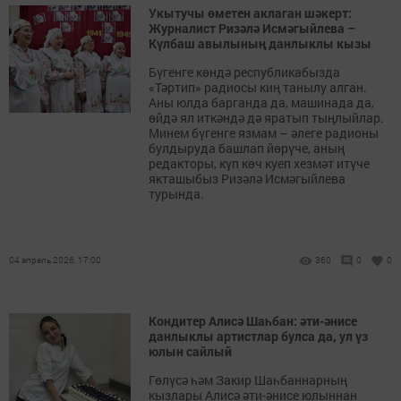
Укытучы өметен аклаган шәкерт:
Журналист Ризәлә Исмәгыйлева –
Күлбаш авылының данлыклы кызы
Бүгенге көндә республикабызда
«Тәртип» радиосы киң танылу алган.
Аны юлда барганда да, машинада да,
өйдә ял иткәндә дә яратып тыңлыйлар.
Минем бүгенге язмам – әлеге радионы
булдыруда башлап йөрүче, аның
редакторы, күп көч куеп хезмәт итүче
якташыбыз Ризәлә Исмәгыйлева
турында.
04 апрель 2026, 17:00
360
0
0
Кондитер Алисә Шаһбан: әти-әнисе
данлыклы артистлар булса да, ул үз
юлын сайлый
Гөлүсә һәм Закир Шаһбаннарның
кызлары Алисә әти-әнисе юлыннан