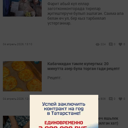
Фәрит абый күп еллар
заготконконторада тиреләр
җитештерүче булып эшләгән. Саимә апа
белән өч ул, бер кыз тәрбияләп
үстергәннәр.
04 апрель 2026, 13:10
224
0
0
Кабачкидан тәмле күпертмә: 20
минутта әзер була торган гади рецепт
Рецепт.
04 апрель 2026, 12:00
806
0
0
«Минем өйдә хәзер сиксән өч яшьлек
кызым бар» (редакциягә килгән хат)