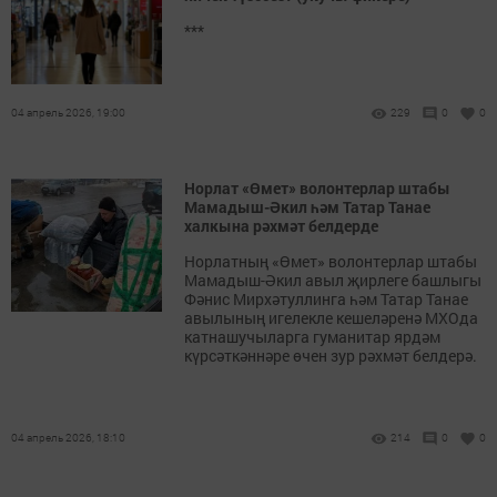
***
04 апрель 2026, 19:00
229
0
0
Норлат «Өмет» волонтерлар штабы
Мамадыш-Әкил һәм Татар Танае
халкына рәхмәт белдерде
Норлатның «Өмет» волонтерлар штабы
Мамадыш-Әкил авыл җирлеге башлыгы
Фәнис Мирхәтуллинга һәм Татар Танае
авылының игелекле кешеләренә МХОда
катнашучыларга гуманитар ярдәм
күрсәткәннәре өчен зур рәхмәт белдерә.
04 апрель 2026, 18:10
214
0
0