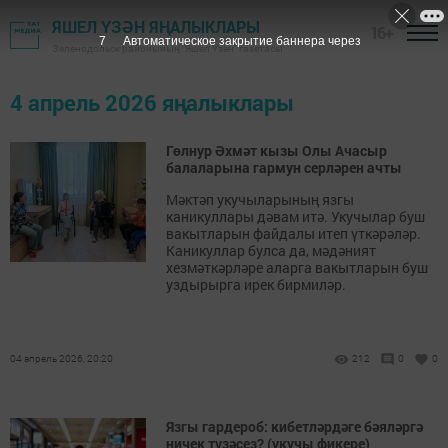
ЯШЕЛ ҮЗӘН ЯҢАЛЫКЛАРЫ
16+
7
Автоматическое закрытие баннера через
Зеленодольск районының "Яшел Үзән" газетасы
4 апрель 2026 яңалыклары
Гөлнур Әхмәт кызы Олы Ачасыр
балаларына гармун серләрен ачты
Мәктәп укучыларының язгы
каникуллары дәвам итә. Укучылар буш
вакытларын файдалы итеп үткәрәләр.
Каникуллар булса да, мәдәният
хезмәткәрләре аларга вакытларын буш
уздырырга ирек бирмиләр.
04 апрель 2026, 20:20
212
0
0
Язгы гардероб: кибетләрдәге бәяләргә
ничек түзәсез? (укучы фикере)