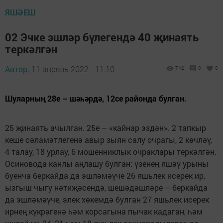
ЯШӘЕШ
02 Эчке эшләр бүлегендә 40 җинаять
теркәлгән
Автор,
11 апрель 2022 - 11:10
742
0
0
Шуларның 28е – шәһәрдә, 12се районда булган.
25 җинаять ачылган. 25е – «кайнар эздән». 2 тапкыр
кеше сәламәтлегенә авыр зыян салу очрагы, 2 көчләү,
4 талау, 18 урлау, 6 мошенниклык очраклары теркәлгән.
Осиновода канлы аңлашу булган: үзенең яшәү урыны
буенча беркайда да эшләмәүче 26 яшьлек исерек ир,
ызгыш чыгу нәтиҗәсендә, шешәдәшләре – беркайда
да эшләмәүче, элек хөкемдә булган 27 яшьлек исерек
ирнең күкрәгенә һәм корсагына пычак кадаган, һәм