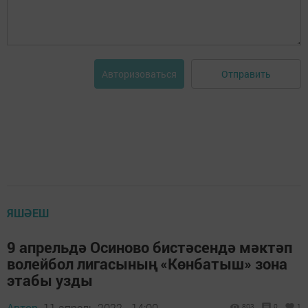
Отправить
Авторизоваться
ЯШӘЕШ
9 апрельдә Осиново бистәсендә мәктәп
волейбол лигасының «Көнбатыш» зона
этабы узды
Автор,
11 апрель 2022 - 14:00
803
0
1