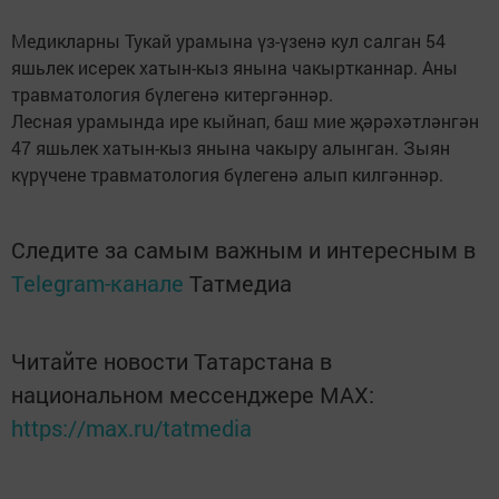
Медикларны Тукай урамына үз-үзенә кул салган 54
яшьлек исерек хатын-кыз янына чакыртканнар. Аны
травматология бүлегенә китергәннәр.
Лесная урамында ире кыйнап, баш мие җәрәхәтләнгән
47 яшьлек хатын-кыз янына чакыру алынган. Зыян
күрүчене травматология бүлегенә алып килгәннәр.
Следите за самым важным и интересным в
Telegram-канале
Татмедиа
Читайте новости Татарстана в
национальном мессенджере MАХ:
https://max.ru/tatmedia