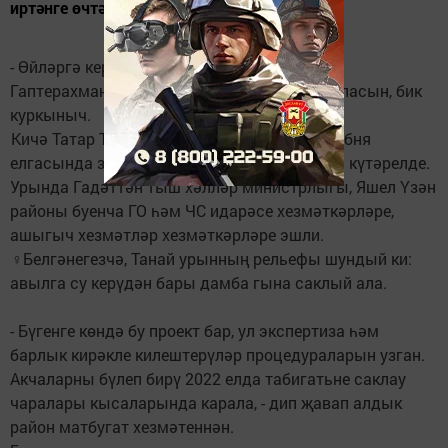
иртәнге өчтән шактый күтәрелгән.
- Өйләргә керә башлады, - ди Рәшит абый
Гаптерахманов. - Бик тиз килә су, Аллаһ сакласын, бик
куркыныч.
Кичә Татар Танаенда техника җәлеп итеп Кубня
елгасында затор бетерелде. Елга 5,1 метрга күтәрелде.
Урында Гадәттән тыш хәлләр министрлыгы, Яшел Үзән
районы буенча ГО һәм ЧС идарәсе хезмәткәрләре,
ашыгыч хезмәтләр хезмәткәрләре эшли.
‍♀Белгәнегезчә, Танай урынның рельефы шундый ки:
авылга су керүдән бары дамба гына саклый ала.
- Бүгенге көндә бу проект бар, ул экспертиза һәм
барлык кирәкле килештерүләр процедураларын узган.
Акчаларны бүлеп бирү 2022 елда табигатьне саклау
чаралары кысаларында карала, - дип җавап алдык
район матбугат хезмәтеннән.