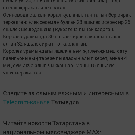
шулай ук, 24, 21 һәм 18 яшьлек осиноволыларга да
пычак җәрәхәтләре ясаган.
Осиновода салкын корал кулланылган тагын бер очрак
теркәлгән: элек хөкемдә булган 28 яшьлек исерек ир 26
яшьлек шешәдәшенең күкрәгенә пычак кадаган.
Королев урамында 30 яшьлек ирнең акчасын талап
алган 32 яшьлек ир-ат тоткарланган.
Королев урамындагы яшелчә һәм җи ләк-җимеш сату
павильонының тәрәзә пыяласын алып кереп, аннан 4
мең сум акча алып чыкканнар. Моны 16 яшьлек
яшүсмер кылган.
Следите за самым важным и интересным в
Telegram-канале
Татмедиа
Читайте новости Татарстана в
национальном мессенджере MАХ: