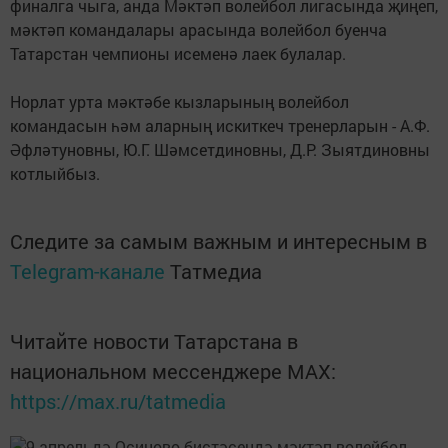
финалга чыга, анда Мәктәп волейбол лигасында җиңеп,
мәктәп командалары арасында волейбол буенча
Татарстан чемпионы исеменә лаек булалар.
Норлат урта мәктәбе кызларының волейбол
командасын һәм аларның искиткеч тренерларын - А.Ф.
Әфләтуновны, Ю.Г. Шәмсетдиновны, Д.Р. Зыятдиновны
котлыйбыз.
Следите за самым важным и интересным в
Telegram-канале
Татмедиа
Читайте новости Татарстана в
национальном мессенджере MАХ:
https://max.ru/tatmedia