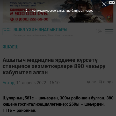
5
Автоматическое закрытие баннера через
ЯШЕЛ ҮЗӘН ЯҢАЛЫКЛАРЫ
16+
Зеленодольск районының "Яшел Үзән" газетасы
ЯШӘЕШ
Ашыгыч медицина ярдәме күрсәтү
станциясе хезмәткәрләре 890 чакыру
кабул итеп алган
Автор,
11 апрель 2022 - 15:10
732
0
0
Шуларның 581е – шәһәрдән, 309ы районнан булган. 380
кешене госпитализацияләгәннәр: 269ы – шәһәрдән,
111е – районнан.