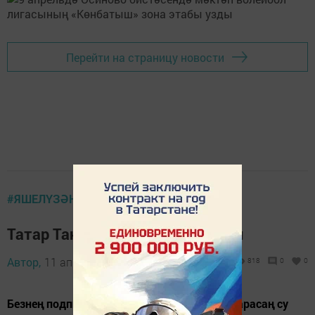
Перейти на страницу новости
#ЯШЕЛҮЗӘНРАЙОНЫТУГАНАВЫЛЫМ
Татар Танаенда ташу башланды
Автор,
11 апрель 2022 - 12:40
818
0
0
Безнең подписчикларыбыз видеоларына карасаң су