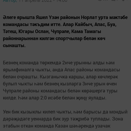
Әлеге ярышта Яшел Үзән районын Норлат урта мәктәбе
командасы тәкъдим итте. Алар Кайбыч, Апас, Буа,
Тәтеш, Югары Ослан, Чүпрәле, Кама Тамагы
районнарыннан килгән спортчылар белән көч
сынашты.
Безнең команда төркемдә 2нче урынны алды һәм
ярымфиналга чыкты, анда Апас районы командасы
белән очрашты. Кызганычка каршы, алар көчлерәк
булып чыкты һәм безнең кызларга 3нче урын өчен
Чүпрәле районы командасы белән көрәшергә туры
килде. Һәм алар 2:0 исәбе белән җиңү яулады.
Уен бик кызыклы килеп чыкты, һәм барысы да мондый
дәрәҗәдәге уеннарда бик зур тәҗрибә туплады. Зона
этабын откан команда Казан шәһәрендә узачак