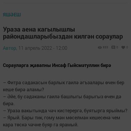
ЯШӘЕШ
Ураза аена кагылышлы
райондашларыбыздан килгән сораулар
Автор,
11 апрель 2022 - 12:00
833
0
0
Сорауларга җавапны Инсаф Гыйсмәтуллин бирә
– Фитра сәдакасын барлык гаилә әгъзалары өчен бер
кеше бирә аламы?
– Әйе, бу сәдәканы гаилә башлыгы барыгыз өчен дә
бирә.
– Ураза вакытында чәч кистерергә, буятырга ярыймы?
– Ярый. Бары тик, гому мән мөселман кешесенә чем
кара төскә чәчне буяр га ярамый.