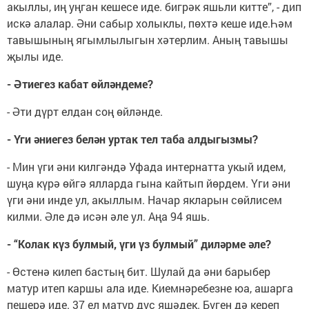
акыллы, иң уңган кешесе иде. бигрәк яшьли китте”, - дип
искә алалар. Әни сабыр холыклы, пөхтә кеше иде.Һәм
тавышының ягымлылыгын хәтерлим. Аның тавышы
җылы иде.
- Әтиегез кабат өйләндеме?
- Әти дүрт елдан соң өйләнде.
- Үги әниегез белән уртак тел таба алдыгызмы?
- Мин үги әни килгәндә Уфада интернатта укый идем,
шуңа күрә өйгә ялларда гына кайтып йөрдем. Үги әни
үги әни инде ул, акыллым. Начар якларын сөйлисем
килми. Әле дә исән әле ул. Аңа 94 яшь.
- “Колак күз булмый, үги үз булмый” диләрме әле?
- Өстенә килеп бастың бит. Шулай да әни барыбер
матур итеп каршы ала иде. Киемнәребезне юа, ашарга
пешерә иде. 37 ел матур дус яшәдек. Бүген дә кереп