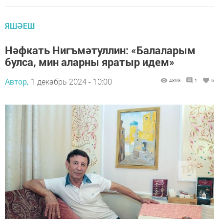
ЯШӘЕШ
Нәфкать Нигъмәтуллин: «Балаларым
булса, мин аларны яратыр идем»
Автор,
1 декабрь 2024 - 10:00
4898
1
6