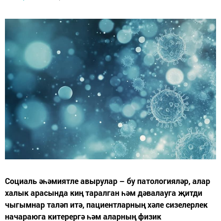
Социаль әһәмиятле авырулар – бу патологияләр, алар
халык арасында киң таралган һәм дәвалауга җитди
чыгымнар таләп итә, пациентларның хәле сизелерлек
начараюга китерергә һәм аларның физик