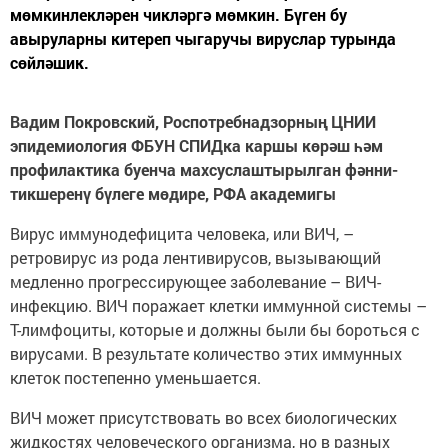
мөмкинлекләрен чикләргә мөмкин. Бүген бу
авыруларны китереп чыгаручы вируслар турында
сөйләшик.
Вадим Покровский, Роспотребнадзорның ЦНИИ
эпидемиология ФБУН СПИДка каршы көрәш һәм
профилактика буенча махсуслаштырылган фәнни-
тикшеренү бүлеге мөдире, РФА академигы
Вирус иммунодефицита человека, или ВИЧ, –
ретровирус из рода лентивирусов, вызывающий
медленно прогрессирующее заболевание – ВИЧ-
инфекцию. ВИЧ поражает клетки иммунной системы –
Т-лимфоциты, которые и должны были бы бороться с
вирусами. В результате количество этих иммунных
клеток постепенно уменьшается.
ВИЧ может присутствовать во всех биологических
жидкостях человеческого организма, но в разных