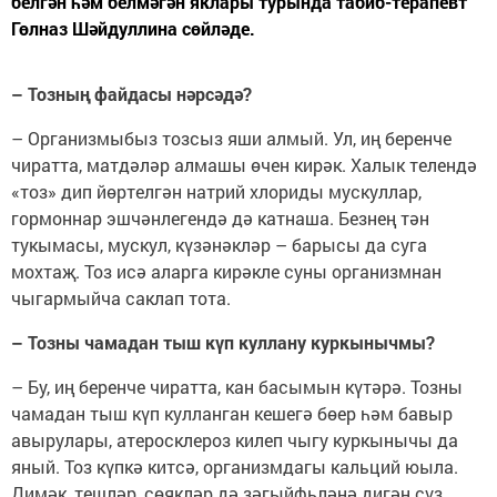
белгән һәм белмәгән яклары турында табиб-терапевт
Гөлназ Шәйдуллина сөйләде.
– Тозның файдасы нәрсәдә?
– Организмыбыз тозсыз яши алмый. Ул, иң беренче
чиратта, матдәләр алмашы өчен кирәк. Халык телендә
«тоз» дип йөртелгән натрий хлориды мускуллар,
гормоннар эшчәнлегендә дә катнаша. Безнең тән
тукымасы, мускул, күзәнәкләр – барысы да суга
мохтаҗ. Тоз исә аларга кирәкле суны организмнан
чыгармыйча саклап тота.
– Тозны чамадан тыш күп куллану куркынычмы?
– Бу, иң беренче чиратта, кан басымын күтәрә. Тозны
чамадан тыш күп кулланган кешегә бөер һәм бавыр
авырулары, атеросклероз килеп чыгу куркынычы да
яный. Тоз күпкә китсә, организмдагы кальций юыла.
Димәк, тешләр, сөякләр дә зәгыйфьләнә дигән сүз.