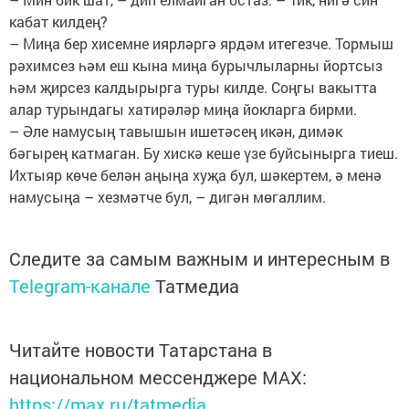
кабат килдең?
– Миңа бер хисемне иярләргә ярдәм итегезче. Тормыш
рәхимсез һәм еш кына миңа бурычлыларны йортсыз
һәм җирсез калдырырга туры килде. Соңгы вакытта
алар турындагы хатирәләр миңа йокларга бирми.
– Әле намусың тавышын ишетәсең икән, димәк
бәгырең катмаган. Бу хискә кеше үзе буйсынырга тиеш.
Ихтыяр көче белән аңыңа хуҗа бул, шәкертем, ә менә
намусыңа – хезмәтче бул, – дигән мөгаллим.
Следите за самым важным и интересным в
Telegram-канале
Татмедиа
Читайте новости Татарстана в
национальном мессенджере MАХ:
https://max.ru/tatmedia