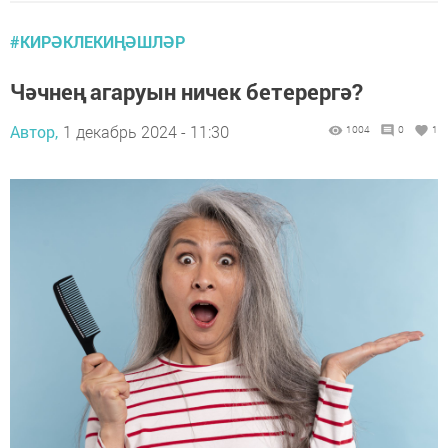
#КИРӘКЛЕКИҢӘШЛӘР
Чәчнең агаруын ничек бетерергә?
Автор,
1 декабрь 2024 - 11:30
1004
0
1