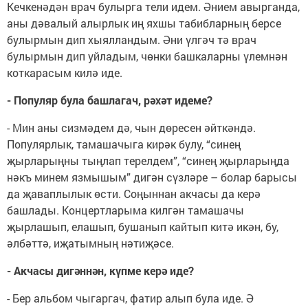
Кечкенәдән врач булырга тели идем. Әнием авырганда,
аны дәвалый алырлык иң яхшы табибларның берсе
булырмын дип хыялландым. Әни үлгәч тә врач
булырмын дип уйладым, чөнки башкаларны үлемнән
коткарасым килә иде.
- Популяр була башлагач, рәхәт идеме?
- Мин аны сизмәдем дә, чын дөресен әйткәндә.
Популярлык, тамашачыга кирәк булу, “синең
җырларыңны тыңлап терелдем”, “синең җырларыңда
нәкъ минем язмышым” дигән сүзләре – болар барысы
да җаваплылык өсти. Соңыннан акчасы да керә
башлады. Концертларыма килгән тамашачы
җырлашып, елашып, бушанып кайтып китә икән, бу,
әлбәттә, иҗатымның нәтиҗәсе.
- Акчасы дигәннән, күпме керә иде?
- Бер альбом чыгаргач, фатир алып була иде. Ә