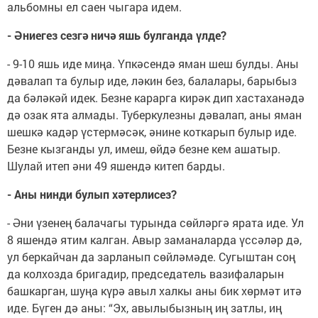
альбомны ел саен чыгара идем.
- Әниегез сезгә ничә яшь булганда үлде?
- 9-10 яшь иде миңа. Үпкәсендә яман шеш булды. Аны
дәвалап та булыр иде, ләкин без, балалары, барыбыз
да бәләкәй идек. Безне карарга кирәк дип хастаханәдә
дә озак ята алмады. Туберкулезны дәвалап, аны яман
шешкә кадәр үстермәсәк, әнине коткарып булыр иде.
Безне кызганды ул, имеш, өйдә безне кем ашатыр.
Шулай итеп әни 49 яшендә китеп барды.
- Аны нинди булып хәтерлисез?
- Әни үзенең балачагы турында сөйләргә ярата иде. Ул
8 яшендә ятим калган. Авыр заманаларда үссәләр дә,
ул беркайчан да зарланып сөйләмәде. Сугыштан соң
да колхозда бригадир, председатель вазифаларын
башкарган, шуңа күрә авыл халкы аны бик хөрмәт итә
иде. Бүген дә аны: “Эх, авылыбызның иң затлы, иң