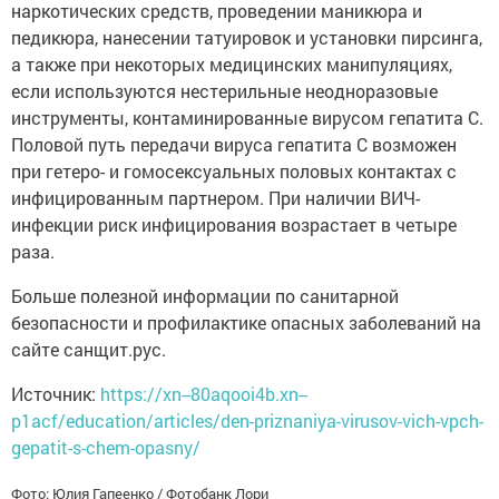
наркотических средств, проведении маникюра и
педикюра, нанесении татуировок и установки пирсинга,
а также при некоторых медицинских манипуляциях,
если используются нестерильные неодноразовые
инструменты, контаминированные вирусом гепатита С.
Половой путь передачи вируса гепатита С возможен
при гетеро- и гомосексуальных половых контактах с
инфицированным партнером. При наличии ВИЧ-
инфекции риск инфицирования возрастает в четыре
раза.
Больше полезной информации по санитарной
безопасности и профилактике опасных заболеваний на
сайте санщит.рус.
Источник:
https://xn--80aqooi4b.xn--
p1acf/education/articles/den-priznaniya-virusov-vich-vpch-
gepatit-s-chem-opasny/
Фото: Юлия Гапеенко / Фотобанк Лори