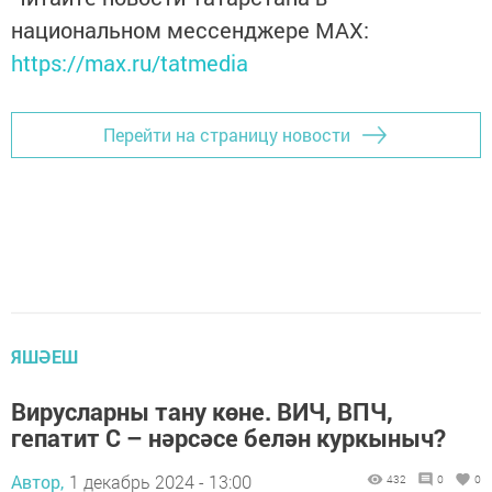
национальном мессенджере MАХ:
https://max.ru/tatmedia
Перейти на страницу новости
ЯШӘЕШ
Вирусларны тану көне. ВИЧ, ВПЧ,
гепатит С – нәрсәсе белән куркыныч?
Автор,
1 декабрь 2024 - 13:00
432
0
0