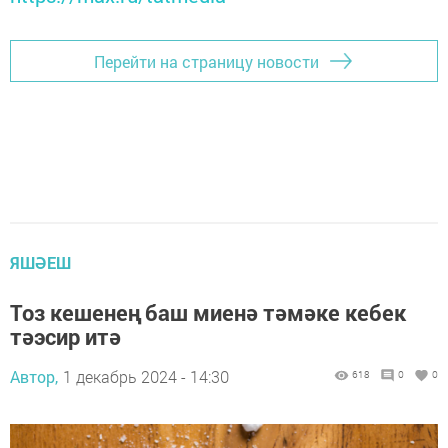
Перейти на страницу новости
ЯШӘЕШ
Тоз кешенең баш миенә тәмәке кебек
тәэсир итә
Автор,
1 декабрь 2024 - 14:30
618
0
0