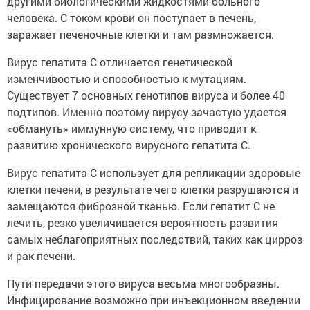
другими биологическими жидкостями больного
человека. С током крови он поступает в печень,
заражает печеночные клетки и там размножается.
Вирус гепатита С отличается генетической
изменчивостью и способностью к мутациям.
Существует 7 основных генотипов вируса и более 40
подтипов. Именно поэтому вирусу зачастую удается
«обмануть» иммунную систему, что приводит к
развитию хронического вирусного гепатита С.
Вирус гепатита С использует для репликации здоровые
клетки печени, в результате чего клетки разрушаются и
замещаются фиброзной тканью. Если гепатит С не
лечить, резко увеличивается вероятность развития
самых неблагоприятных последствий, таких как цирроз
и рак печени.
Пути передачи этого вируса весьма многообразны.
Инфицирование возможно при инъекционном введении