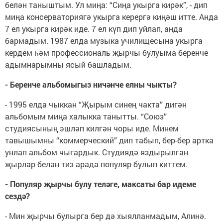
белән таныштым. Ул миңа: “Сиңа укырга кирәк”, - дип
миңа консерваториягә укырга керергә киңәш итте. Анда
7 ел укырга кирәк иде. 7 ел күп дип уйлап, анда
бармадым. 1987 елда музыка училищесына укырга
кердем һәм профессиональ җырчы булуыма беренче
адымнарымны ясый башладым.
- Беренче альбомыгыз ничәнче елны чыкты?
- 1995 елда чыккан “Җырым синең чакта” дигән
альбомым миңа халыкка танытты. “Союз”
студиясының эшләп килгән чоры иде. Минем
тавышымны “коммерческий” дип табып, бер-бер артка
унлап альбом чыгардык. Студиядә яздырылган
җырлар белән тиз арада популяр булып киттем.
- Популяр җырчы булу теләге, максаты бар идеме
сездә?
- Мин җырчы булырга бер дә хыялланмадым, Алинә.