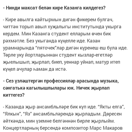
- Нинди максат белән кире Казанга килдегез?
- Кире авылга кайтырмын дигән фикерем булгач,
читтән торып авыл хуҗалыгы институтында укырга
кердем. Мин Казанга студент елларым өчен бик
рәхмәтле. Без укыганда күңелле иде. Казан
урамнарында “пяточек”лар дигән күренеш еш була иде.
Төрле уку йортларыннан студент кызлар-егетләр
җыелышып, җырлап, биеп, уеннар уйнап, матур итеп
күңел ачулар һаман да истә.
- Сез үзләштергән профессияләр арасында музыка,
сәнгатькә кагылышлылары юк. Ничек җырлап
киттегез?
- Казанда җыр ансамбльләре бик күп иде. “Якты елга”,
“Ялкын”, “Яз” ансамбльләрендә җырладым. Дөресен
әйткәндә, мин үземне белгәннән бирле җырлыйм.
Концертларның берсендә композитор Марс Макаров