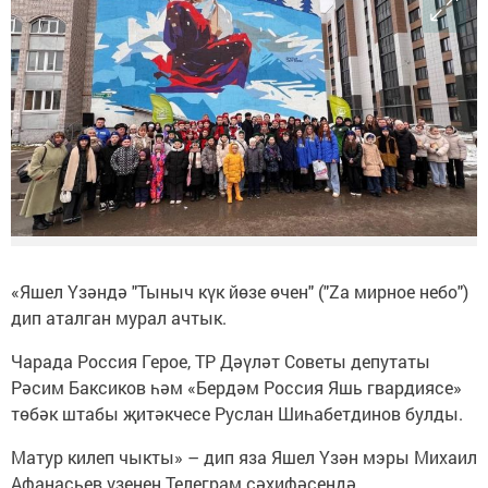
«Яшел Үзәндә "Тыныч күк йөзе өчен" ("Zа мирное небо")
дип аталган мурал ачтык.
Чарада Россия Герое, ТР Дәүләт Советы депутаты
Рәсим Баксиков һәм «Бердәм Россия Яшь гвардиясе»
төбәк штабы җитәкчесе Руслан Шиһабетдинов булды.
Матур килеп чыкты» – дип яза Яшел Үзән мэры Михаил
Афанасьев үзенең Телеграм сәхифәсендә.