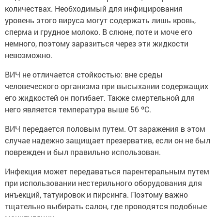
количествах. Необходимый для инфицирования
уровень этого вируса могут содержать лишь кровь,
сперма и грудное молоко. В слюне, поте и моче его
немного, поэтому заразиться через эти жидкости
невозможно.
ВИЧ не отличается стойкостью: вне среды
человеческого организма при высыхании содержащих
его жидкостей он погибает. Также смертельной для
него является температура выше 56 ºС.
ВИЧ передается половым путем. От заражения в этом
случае надежно защищает презерватив, если он не был
поврежден и был правильно использован.
Инфекция может передаваться парентеральным путем
при использовании нестерильного оборудования для
инъекций, татуировок и пирсинга. Поэтому важно
тщательно выбирать салон, где проводятся подобные