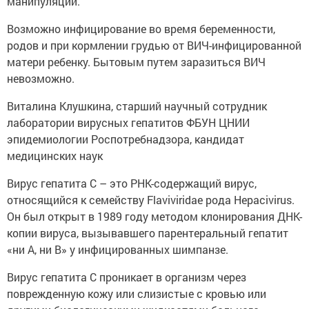
манипуляции.
Возможно инфицирование во время беременности,
родов и при кормлении грудью от ВИЧ-инфицированной
матери ребенку. Бытовым путем заразиться ВИЧ
невозможно.
Виталина Клушкина, старший научный сотрудник
лаборатории вирусных гепатитов ФБУН ЦНИИ
эпидемиологии Роспотребнадзора, кандидат
медицинских наук
Вирус гепатита С – это РНК-содержащий вирус,
относящийся к семейству Flaviviridae рода Hepacivirus.
Он был открыт в 1989 году методом клонирования ДНК-
копии вируса, вызывавшего парентеральный гепатит
«ни А, ни В» у инфицированных шимпанзе.
Вирус гепатита С проникает в организм через
поврежденную кожу или слизистые с кровью или