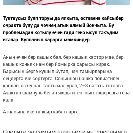
Туктаусыз буяп торуы да ялкыта, өстәвенә кайсыбер
очракта буяу да чәчнең агын алмый йончыта. Бу
проблемадан котылу өчен гади генә ысул тәкъдим
итәләр. Кулланып карарга мөмкиндер.
Аның өчен бер кашык бал, бер кашык кастор мае, бер
кашык коньяк һәм бер йомырка сарысы кирәк.
Барысын бергә кушып бутап, чәч тамырларына
сеңдергәнче сөртергә. Соңыннан башка полиэтилен
каплап, өстеннән тастымал урап, 2–3 сәгать тотарга.
Азактан шампунь белән яхшы итеп юып төшерергә генә
кала.
Атнасына ике тапкыр кабатларга.
Следите за самым важным и интересным в