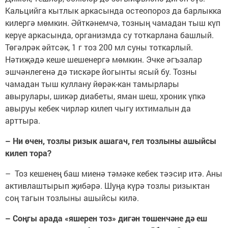
Кальцийга кытлык аркасында остеопороз да барлыкка
килергә мөмкин. Әйткәнемчә, тозның чамадан тыш күп
керүе аркасында, организмда су тоткарлана башлый.
Төгәлрәк әйтсәк, 1 г тоз 200 мл суны тоткарлый.
Нәтиҗәдә кеше шешенергә мөмкин. Эчке әгъзалар
эшчәнлегенә дә тискәре йогынты ясый бу. Тозны
чамадан тыш куллану йөрәк-кан тамырлары
авырулары, шикәр диабеты, яман шеш, хроник үпкә
авыруы кебек чирләр килеп чыгу ихтималын да
арттыра.
– Ни өчен, тозлы ризык ашагач, гел тозлыны ашыйсы
килеп тора?
– Тоз кешенең баш миенә тәмәке кебек тәэсир итә. Аны
активлаштырып җибәрә. Шуңа күрә тозлы ризыктан
соң тагын тозлыны ашыйсы килә.
– Соңгы арада «яшерен тоз» дигән төшенчәне дә еш