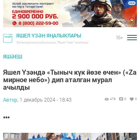
ЯШЕЛ ҮЗӘН ЯҢАЛЫКЛАРЫ
16+
Зеленодольск районының "Яшел Үзән" газетасы
ЯШӘЕШ
Яшел Үзәндә «Тыныч күк йөзе өчен» («Zа
мирное небо») дип аталган мурал
ачылды
Автор,
1 декабрь 2024 - 18:43
479
0
0
***