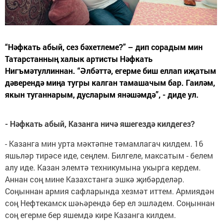
“Нәфкать абый, сез бәхетлеме?” – дип сорадым мин
Татарстанның халык артисты Нәфкать
Нигъмәтуллиннан. “Әлбәттә, егерме биш еллап иҗатым
дәверендә миңа тугры калган тамашачым бар. Гаиләм,
якын туганнарым, дусларым янәшәмдә”, - диде ул.
- Нәфкать абый, Казанга ничә яшегездә килдегез?
- Казанга мин урта мәктәпне тәмамлагач килдем. 16
яшьләр тирәсе иде, сеңлем. Билгеле, максатым - белем
алу иде. Казан элемтә техникумына укырга кердем.
Аннан соң мине Казахстанга эшкә җибәрделәр.
Соңыннан армия сафларында хезмәт иттем. Армиядән
соң Нефтекамск шәһәрендә бер ел эшләдем. Соңыннан
соң егерме бер яшемдә кире Казанга килдем.