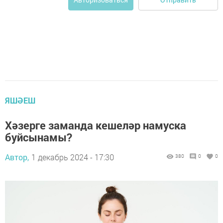
ЯШӘЕШ
Хәзерге заманда кешеләр намуска
буйсынамы?
Автор,
1 декабрь 2024 - 17:30
380
0
0