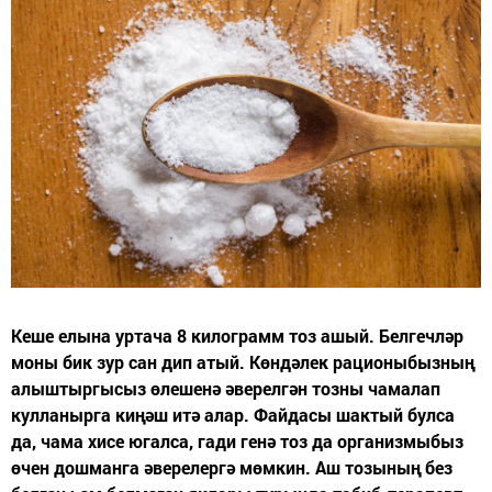
Кеше елына уртача 8 килограмм тоз ашый. Белгечләр
моны бик зур сан дип атый. Көндәлек рационыбызның
алыштыргысыз өлешенә әверелгән тозны чамалап
кулланырга киңәш итә алар. Файдасы шактый булса
да, чама хисе югалса, гади генә тоз да организмыбыз
өчен дошманга әверелергә мөмкин. Аш тозының без