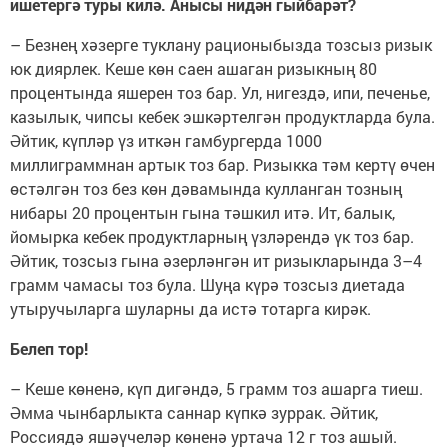
ишетергә туры килә. Анысы нидән гыйбарәт?
– Безнең хәзерге туклану рационыбызда тозсыз ризык
юк диярлек. Кеше көн саен ашаган ризыкның 80
процентында яшерен тоз бар. Ул, нигездә, ипи, печенье,
казылык, чипсы кебек эшкәртелгән продуктларда була.
Әйтик, күпләр үз иткән гамбургерда 1000
миллиграммнан артык тоз бар. Ризыкка тәм кертү өчен
өстәлгән тоз без көн дәвамында кулланган тозның
нибары 20 процентын гына тәшкил итә. Ит, балык,
йомырка кебек продуктларның үзләрендә үк тоз бар.
Әйтик, тозсыз гына әзерләнгән ит ризыкларында 3–4
грамм чамасы тоз була. Шуңа күрә тозсыз диетада
утыручыларга шуларны да истә тотарга кирәк.
Белеп тор!
– Кеше көненә, күп дигәндә, 5 грамм тоз ашарга тиеш.
Әмма чынбарлыкта саннар күпкә зуррак. Әйтик,
Россиядә яшәүчеләр көненә уртача 12 г тоз ашый.