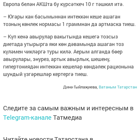
Европа белән АКШта бу күрсәткеч 10 г тәшкил итә.
– Югары кан басымыннан интеккән кеше ашаган
тозның көнлек нормасы 1 граммнан да артмаска тиеш.
– Күп кенә авырулар вакытында кешегә тозсыз
диетада утырырга яки көн дәвамында ашаган тоз
күләмен чикләргә туры килә. Аерым алганда бөер
авырулары, энурез, артык авырлык, шешенү,
гипертониядән интеккән кешеләр көндәлек рационына
шундый үзгәрешләр кертергә тиеш.
Динә Гыйлаҗиева,
Ватаным Татарстан
Следите за самым важным и интересным в
Telegram-канале
Татмедиа
Читайте новости Татарстана в