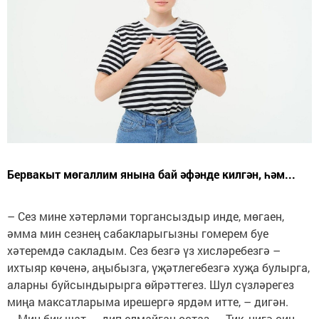
Бервакыт мөгаллим янына бай әфәнде килгән, һәм...
– Сез мине хәтерләми торгансыз­дыр инде, мөгаен,
әмма мин сезнең сабакларыгызны гомерем буе
хәтеремдә сакладым. Сез безгә үз хисләребезгә –
ихтыяр көченә, аңыбызга, үҗәтлегебезгә хуҗа булырга,
аларны буйсындырырга өйрәттегез. Шул сүзләрегез
миңа максатларыма ирешергә ярдәм итте, – дигән.
– Мин бик шат, – дип елмайган остаз. – Тик, нигә син