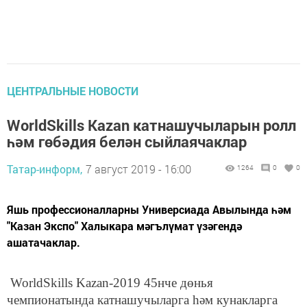
ЦЕНТРАЛЬНЫЕ НОВОСТИ
WorldSkills Kazan катнашучыларын ролл
һәм гөбәдия белән сыйлаячаклар
Татар-информ,
7 август 2019 - 16:00
1264
0
0
Яшь профессионалларны Универсиада Авылында һәм
"Казан Экспо" Халыкара мәгълүмат үзәгендә
ашатачаклар.
WorldSkills Kazan-2019 45нче дөнья
чемпионатында катнашучыларга һәм кунакларга