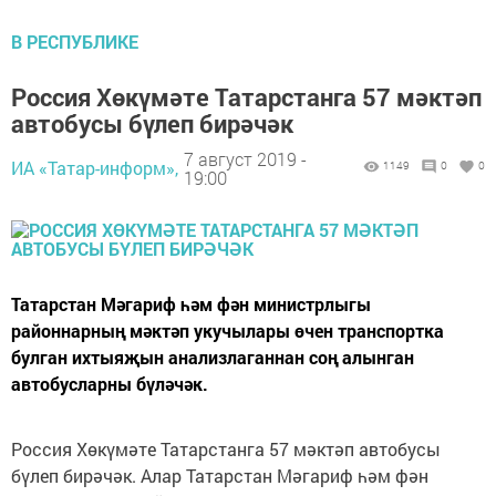
В РЕСПУБЛИКЕ
Россия Хөкүмәте Татарстанга 57 мәктәп
автобусы бүлеп бирәчәк
7 август 2019 -
ИА «Татар-информ»,
1149
0
0
19:00
Татарстан Мәгариф һәм фән министрлыгы
районнарның мәктәп укучылары өчен транспортка
булган ихтыяҗын анализлаганнан соң алынган
автобусларны бүләчәк.
Россия Хөкүмәте Татарстанга 57 мәктәп автобусы
бүлеп бирәчәк. Алар Татарстан Мәгариф һәм фән