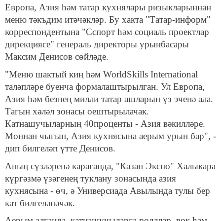
Европа, Азия һәм татар кухнялары ризыкларыннан
меню тәкъдим итәчәкләр. Бу хакта "Татар-информ"
корреспондентына "Сспорт һәм социаль проектлар
дирекциясе" генераль директоры урынбасары
Максим Денисов сөйләде.
"Меню шактый киң һәм WorldSkills International
таләпләре буенча формалаштырылган. Ул Европа,
Азия һәм безнең милли татар ашларын үз эченә ала.
Тагын хәләл зонасы оештырылачак.
Катнашучыларның 40проценты - Азия вәкилләре.
Моннан чыгып, Азия кухнясына аерым урын бар", -
дип билгеләп үтте Денисов.
Аның сүзләренә караганда, "Казан Экспо" Халыкара
күргәзмә үзәгенең туклану зонасында азия
кухнясына - өч, ә Универсиада Авылында тулы бер
кат билгеләнәчәк.
Аерым алганда, катнашучыларга ролллар, вок һәм