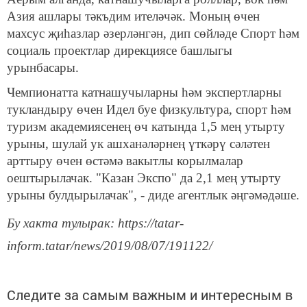
Азия ашлары тәкъдим ителәчәк. Моның өчен
махсус җиһазлар әзерләнгән, дип сөйләде Спорт һәм
социаль проектлар дирекциясе башлыгы
урынбасары.
Чемпионатта катнашучыларны һәм экспертларны
тукландыру өчен Идел буе физкультура, спорт һәм
туризм академиясенең өч катында 1,5 мең утырту
урыны, шулай ук ашханәләрнең үткәрү сәләтен
арттыру өчен өстәмә вакытлы корылмалар
оештырылачак. "Казан Экспо" да 2,1 мең утырту
урыны булдырылачак", - диде агентлык әңгәмәдәше.
Бу хакта тулырак: https://tatar-
inform.tatar/news/2019/08/07/191122/
Следите за самым важным и интересным в