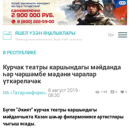
ЯШЕЛ ҮЗӘН ЯҢАЛЫКЛАРЫ
16+
Зеленодольск районының "Яшел Үзән" газетасы
В РЕСПУБЛИКЕ
Курчак театры каршындагы мәйданда
һәр чәршәмбе мәдәни чаралар
үткәреләчәк
8 август 2019 -
ИА «Татар-информ»,
1165
0
0
08:30
Бүген "Әкият" курчак театры каршындагы
мәйданчыкта Казан шәһәр филармониясе артистлары
чыгыш ясады.