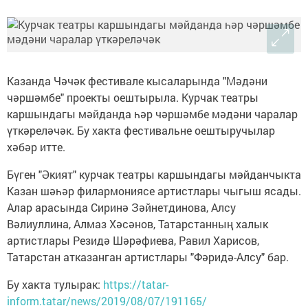
Казанда Чәчәк фестивале кысаларында "Мәдәни
чәршәмбе" проекты оештырыла. Курчак театры
каршындагы мәйданда һәр чәршәмбе мәдәни чаралар
үткәреләчәк. Бу хакта фестивальне оештыручылар
хәбәр итте.
Бүген "Әкият" курчак театры каршындагы мәйданчыкта
Казан шәһәр филармониясе артистлары чыгыш ясады.
Алар арасында Сиринә Зәйнетдинова, Алсу
Вәлиуллина, Алмаз Хәсәнов, Татарстанның халык
артистлары Резидә Шәрәфиева, Равил Харисов,
Татарстан атказанган артистлары "Фәридә-Алсу" бар.
Бу хакта тулырак:
https://tatar-
inform.tatar/news/2019/08/07/191165/