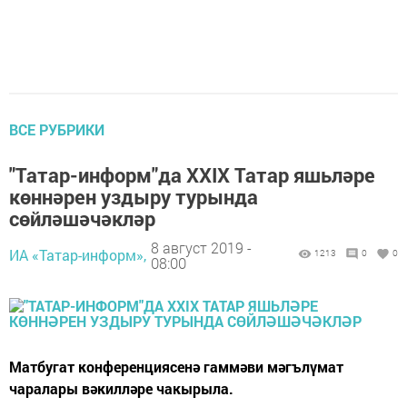
ВСЕ РУБРИКИ
"Татар-информ"да ХXIХ Татар яшьләре
көннәрен уздыру турында
сөйләшәчәкләр
8 август 2019 -
ИА «Татар-информ»,
1213
0
0
08:00
Матбугат конференциясенә гаммәви мәгълүмат
чаралары вәкилләре чакырыла.