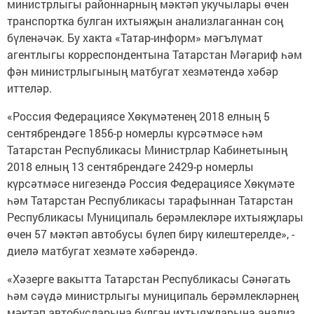
министрлыгы районнарның мәктәп укучылары өчен
транспортка булган ихтыяҗын анализлаганнан соң
бүленәчәк. Бу хакта «Татар-информ» мәгълүмат
агентлыгы корреспондентына Татарстан Мәгариф һәм
фән министрлыгының матбугат хезмәтендә хәбәр
иттеләр.
«Россия Федерациясе Хөкүмәтенең 2018 елның 5
сентябрендәге 1856-р номерлы күрсәтмәсе һәм
Татарстан Республикасы Министрлар Кабинетының
2018 елның 13 сентябрендәге 2429-р номерлы
күрсәтмәсе нигезендә Россия Федерациясе Хөкүмәте
һәм Татарстан Республикасы тарафыннан Татарстан
Республикасы Муниципаль берәмлекләре ихтыяҗлары
өчен 57 мәктәп автобусы бүлеп бирү килештерелде», -
диелә матбугат хезмәте хәбәрендә.
«Хәзерге вакытта Татарстан Республикасы Сәнәгать
һәм сәүдә министрлыгы муниципаль берәмлекләрнең
мәктәп автобусларына булган ихтыяҗларына анализ