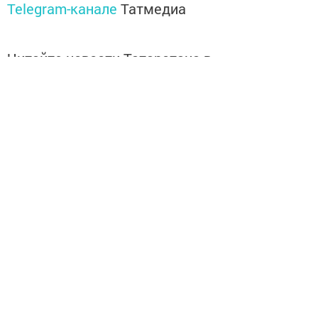
Telegram-канале
Татмедиа
Читайте новости Татарстана в
национальном мессенджере MАХ:
https://max.ru/tatmedia
Теги:
WORLDSKILLS
Перейти на страницу новости