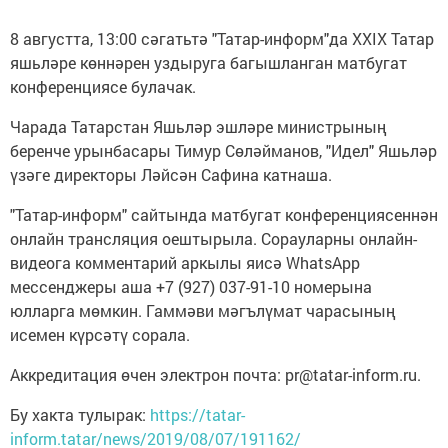
8 августта, 13:00 сәгатьтә "Татар-информ"да ХXIХ Татар
яшьләре көннәрен уздыруга багышланган матбугат
конференциясе булачак.
Чарада Татарстан Яшьләр эшләре министрының
беренче урынбасары Тимур Сөләйманов, "Идел" Яшьләр
үзәге директоры Ләйсән Сафина катнаша.
"Татар-информ" сайтында матбугат конференциясеннән
онлайн трансляция оештырыла. Сорауларны онлайн-
видеога комментарий аркылы яисә WhatsApp
мессенджеры аша +7 (927) 037-91-10 номерына
юлларга мөмкин. Гаммәви мәгълүмат чарасының
исемен күрсәтү сорала.
Аккредитация өчен электрон почта: pr@tatar-inform.ru.
Бу хакта тулырак:
https://tatar-
inform.tatar/news/2019/08/07/191162/