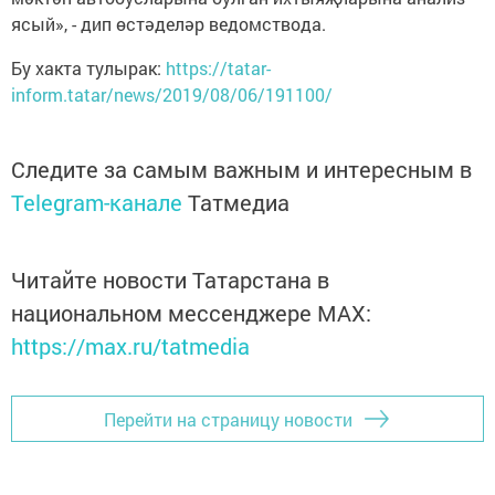
ясый», - дип өстәделәр ведомствода.
Бу хакта тулырак:
https://tatar-
inform.tatar/news/2019/08/06/191100/
Следите за самым важным и интересным в
Telegram-канале
Татмедиа
Читайте новости Татарстана в
национальном мессенджере MАХ:
https://max.ru/tatmedia
Перейти на страницу новости