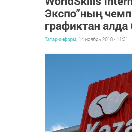
WorldSkills Inter
Экспо”ның чемп
графиктан алда 
Татар-информ,
14 ноябрь 2018 - 11:31