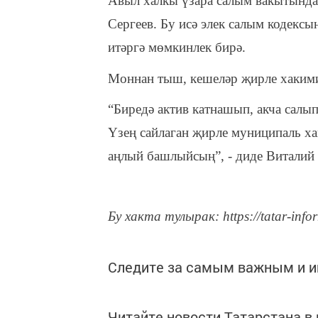
Авыл халкы үзара салым вакытында
Сергеев. Бу исә элек салым кодексы
итәргә мөмкинлек бирә.
Моннан тыш, кешеләр җирле хакими
“Биредә актив катнашып, акча салып
Үзең сайлаган җирле муниципаль х
аңлый башлыйсың”, - диде Виталий 
Бу хакта тулырак: https://tatar-info
Следите за самым важным и 
Читайте новости Татарстана 