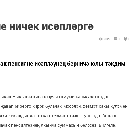
е ничек исәпләргә
2022
0
ак пенсияне исәпләүнең берничә юлы тәкдим
ак икән – якынча хисаплаучы гомуми калькулятордан
җавап бирергә кирәк булачак, мәсәлән, хезмәт хакы күләмен,
яки күз алдында тоткан хезмәт стажы турында. Аннары
лачак пенсиягезнең якынча суммасын беләсез. Билгеле,