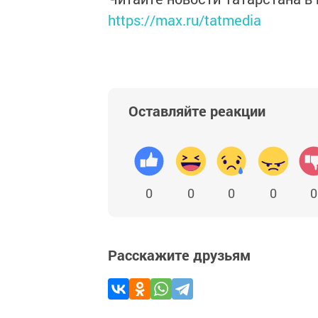
https://max.ru/tatmedia
Оставляйте реакции
0
0
0
0
0
Расскажите друзьям