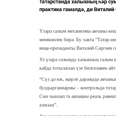
Татарстанда халыкның һәр сум
практика гамәлдә, ди Виталий 
Үзара салым механизмы акчаны кеш
мөмкинлек бирә. Бу хакта “Татар-ин
вице-президенты Виталий Сергеев с
Ул үзара салымда халыкның салым к
кайда тотыласын үзе билгеләвен әйт
“Сүз дә юк, җирле дәрәҗәдә акчаның
булдырганнармы – контрольдә тотар
Син чынлап та акчаңны реаль рәвеш
аласың”.