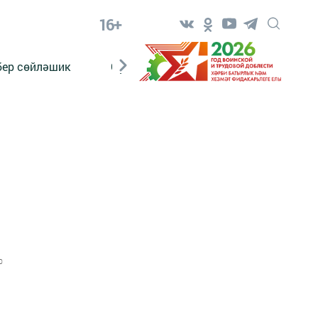
16+
бер сөйләшик
Сүз тарихы
Яшь хәбәрче
0