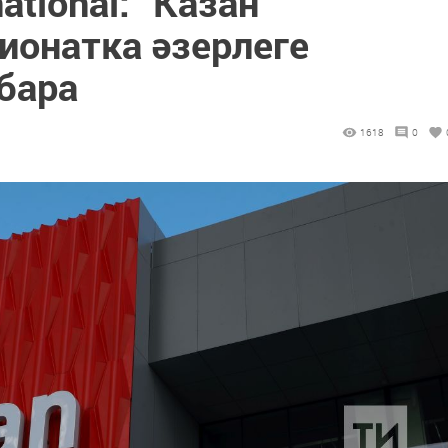
national: “Казан
ионатка әзерлеге
бара
1618
0