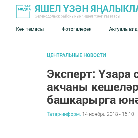
ЯШЕЛ ҮЗӘН ЯҢАЛЫКЛ
Зеленодольск районының "Яшел Үзән" газетасы
Көн темасы
Фотогалерея
Актуаль вид
ЦЕНТРАЛЬНЫЕ НОВОСТИ
Эксперт: Үзара
акчаны кешеләр
башкарырга юн
Татар-информ,
14 ноябрь 2018 - 15:10