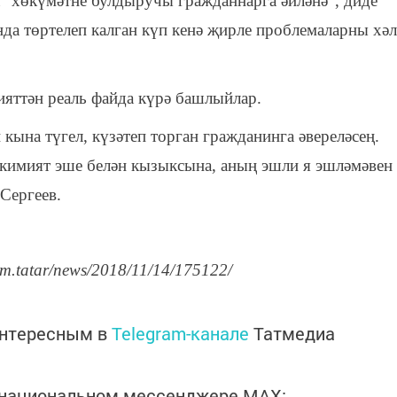
 “хөкүмәтне булдыручы гражданнарга әйләнә”, диде
нда төртелеп калган күп кенә җирле проблемаларны хәл
яттән реаль файда күрә башлыйлар.
 кына түгел, күзәтеп торган гражданинга әвереләсең.
акимият эше белән кызыксына, аның эшли я эшләмәвен
Сергеев.
rm.tatar/news/2018/11/14/175122/
интересным в
Telegram-канале
Татмедиа
в национальном мессенджере MАХ: