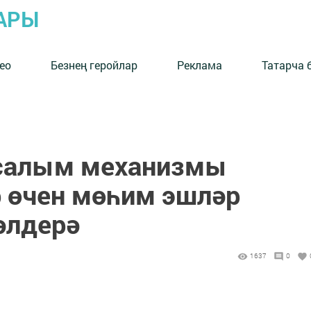
АРЫ
ео
Безнең геройлар
Реклама
Татарча 
 салым механизмы
 өчен мөһим эшләр
әлдерә
1637
0