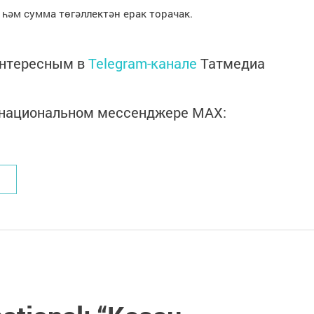
һәм сумма төгәллектән ерак торачак.
интересным в
Telegram-канале
Татмедиа
в национальном мессенджере MАХ: