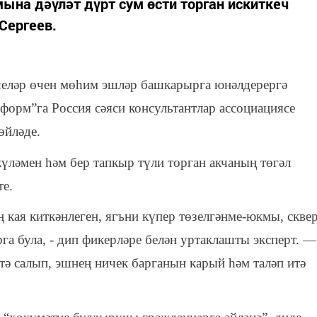
ына дәүләт дүрт сум өсти торган искиткеч
Сергеев.
еләр өчен мөһим эшләр башкарырга юнәлдерергә
форм”га Россия сәяси консультантлар ассоциациясе
өйләде.
үләмен һәм бер тапкыр түли торган акчаның төгәл
те.
 кая киткәнлеген, ягъни күпер төзелгәнме-юкмы, скве
га була, - дип фикерләре белән уртаклашты эксперт. —
тә салып, эшнең ничек барганын карый һәм таләп итә