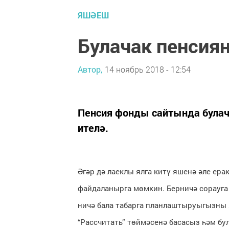
ЯШӘЕШ
Булачак пенсиян
Автор,
14 ноябрь 2018 - 12:54
Пенсия фонды сайтында булач
ителә.
Әгәр дә лаеклы ялга китү яшенә әле ер
файдаланырга мөмкин. Берничә сорауга 
ничә бала табарга планлаштыруыгызны 
“Рассчитать” төймәсенә басасыз һәм бу