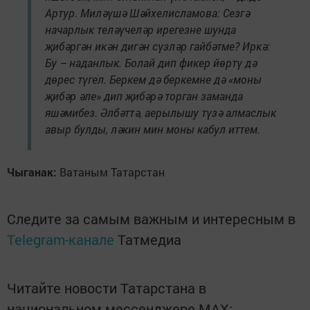
Артур. Миләүшә Шәйхелисламова: Сезгә
начарлык теләүчеләр ирегезне шунда
җибәргән икән дигән сүзләр гайбәтме? Иркә:
Бу – наданлык. Болай дип фикер йөртү дә
дөрес түгел. Беркем дә беркемне дә «моны
җибәр әле» дип җибәрә торган заманда
яшәмибез. Әлбәттә, аерылышу түзә алмаслык
авыр булды, ләкин мин моны кабул иттем.
Чыганак:
Ватаным Татарстан
Следите за самым важным и интересным в
Telegram-канале
Татмедиа
Читайте новости Татарстана в
национальном мессенджере MАХ: