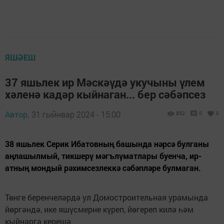
ЯШӘЕШ
37 яшьлек ир Мәскәүдә укучыны үлем
хәленә кадәр кыйнаган... бер сәбәпсез
Автор,
31 гыйнвар 2024 - 15:00
852
0
0
38 яшьлек Серик Ибатовның башында нәрсә булганы
аңлашылмый, тикшерү мәгълүматлары буенча, ир-
атның мондый рәхимсезлеккә сәбәпләре булмаган.
Төнге беренчеләрдә ул Домостроительная урамында
йөргәндә, ике яшүсмерне күреп, йөгереп килә һәм
кыйнарга керешә.