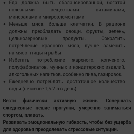
Еда должна быть сбалансированной, богатой
полезными веществами: витаминами,
минералами и микроэлементами.
Меньше мяса, больше клетчатки. В рационе
должны преобладать овощи, фрукты, зелень,
цельнозерновые продукты. Сократить
потребление красного мяса, лучше заменить
на мясо птицы и рыбы.
Избегать потребление жареного, копченого,
полуфабрикатов, мучных и кондитерских изделий,
алкогольных напитков, особенно пива, газировок.
Ежедневно потреблять достаточное количество
воды (не менее 1,5-2 л в день).
Вести физически активную жизнь. Совершать
ежедневные пешие прогулки, умеренно заниматься
спортом, плавать.
Развивать эмоциональную гибкость, чтобы без ущерба
для здоровья преодолевать стрессовые ситуации.