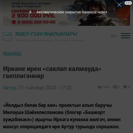
5
Автоматическое закрытие баннера через
ЯШЕЛ ҮЗӘН ЯҢАЛЫКЛАРЫ
16+
Зеленодольск районының "Яшел Үзән" газетасы
ЯШӘЕШ
Иркәне ирен «саклап калмауда»
гаепләгәннәр
Автор,
31 гыйнвар 2024 - 17:20
1451
0
0
«Йолдыз белән бер көн» проектын алып баручы
Миләүшә Шәйхелисламова (блогер «Башкорт
хуҗабикәсе») җырчы Иркәгә кунакка килгәч, аннан
махсус операциядәге ире Артур турында сорашкан.