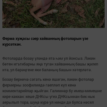
Ферма хуҗасы сәер хайванның фотоларын үзе
күрсәткән.
Фотоларда бозау үләндә ята һәм ул йонсыз. Ләкин
бөтен игътибарны яңа туган хайванның башы җәлеп
итә, ул бәрәңгене яки баланың башын хәтерләтә.
Бозау берничә сәгать кенә яшәгән, ләкин фотолар
фермерны зоофилиядә гаепләп күп кенә
комментарийлар җыйган. Галимнәр бу имеш-мимешне
кире каккан: кеше ДНКсы үгез ДНКсыннан бик нык
аерылып тора, шуңа күрә ул нинди дә булса нәсел