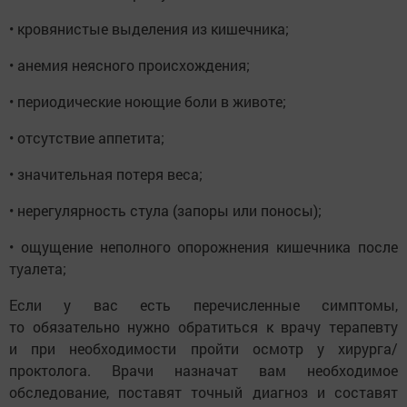
• кровянистые выделения из кишечника;
• анемия неясного происхождения;
• периодические ноющие боли в животе;
• отсутствие аппетита;
• значительная потеря веса;
• нерегулярность стула (запоры или поносы);
• ощущение неполного опорожнения кишечника после
туалета;
Если у вас есть перечисленные симптомы,
то обязательно нужно обратиться к врачу терапевту
и при необходимости пройти осмотр у хирурга/
проктолога. Врачи назначат вам необходимое
обследование, поставят точный диагноз и составят