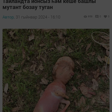
Таиландта йонсыз һәм кеше башлы
мутант бозау туган
Автор,
31 гыйнвар 2024 - 16:10
958
0
0