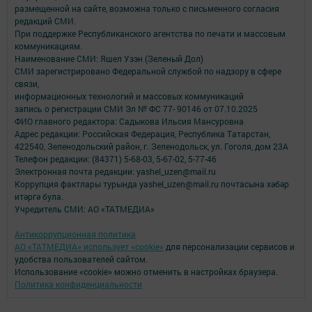
размещенной на сайте, возможна только с письменного согласия
редакций СМИ.
При поддержке Республиканского агентства по печати и массовым
коммуникациям.
Наименование СМИ: Яшел Узэн (Зеленый Дол)
СМИ зарегистрировано Федеральной службой по надзору в сфере
связи,
информационных технологий и массовых коммуникаций
запись о регистрации СМИ Эл № ФС 77- 90146 от 07.10.2025
ФИО главного редактора: Садыкова Ильсия Мансуровна
Адрес редакции: Российская Федерация, Республика Татарстан,
422540, Зеленодольский район, г. Зеленодольск, ул. Гоголя, дом 23А
Телефон редакции: (84371) 5-68-03, 5-67-02, 5-77-46
Электронная почта редакции: yashel_uzen@mail.ru
Коррупция фактлары турында yashel_uzen@mail.ru почтасына хәбәр
итәргә була.
Учредитель СМИ: АО «ТАТМЕДИА»
Антикоррупционная политика
АО «ТАТМЕДИА» использует «cookie»
для персонализации сервисов и
удобства пользователей сайтом.
Использование «cookie» можно отменить в настройках браузера.
Политика конфиденциальности