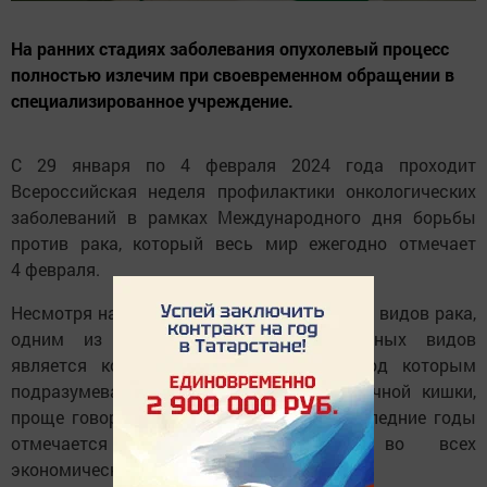
На ранних стадиях заболевания опухолевый процесс
полностью излечим при своевременном обращении в
специализированное учреждение.
С 29 января по 4 февраля 2024 года проходит
Всероссийская неделя профилактики онкологических
заболеваний в рамках Международного дня борьбы
против рака, который весь мир ежегодно отмечает
4 февраля.
Несмотря на множество различных форм и видов рака,
одним из коварных и распространенных видов
является колоректальный рак (КРР), под которым
подразумевают опухоли прямой и ободочной кишки,
проще говоря рак толстой кишки. За последние годы
отмечается рост заболеваемости во всех
экономически развитых странах.