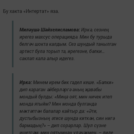
Бу хакта «Интертат» яза.
Миләүшә Шәйхелисламова:
Иркә, сезнең
ирегез махсус операциядә. Мин бу турыда
белгәч шокта калдым. Сез шундый танылган
артист була торып та, ирегезне, бәлки…
саклап кала алыр идегез.
Иркә:
Минем ирем бик гадел кеше. «Бәлки»
дип караган әйберләргә аның җавабы
мондый булды: «Миңа оят, мин ничек итеп
монда ятыйм? Мин монда булганда
мәктәптән балалар кайтыр да: «Әти,
дустыбызның әтисе шунда киткән, син нигә
бармадың?» – дип сорарлар. Шул сүзне
ишетсәм, мин оятымнан үләчәкмен, – диде