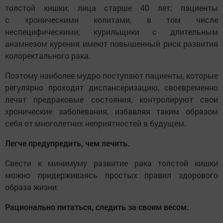
толстой кишки; лица старше 40 лет; пациенты
с хроническими колитами, в том числе
неспецифическими; курильщики с длительным
анамнезом курения имеют повышенный риск развития
колоректального рака.
Поэтому наиболее мудро поступают пациенты, которые
регулярно проходят диспансеризацию, своевременно
лечат предраковые состояния, контролируют свои
хронические заболевания, избавляя таким образом
себя от многолетних неприятностей в будущем.
Легче предупредить, чем лечить.
Свести к минимуму развитие рака толстой кишки
можно придерживаясь простых правил здорового
образа жизни:
Рационально питаться, следить за своим весом.