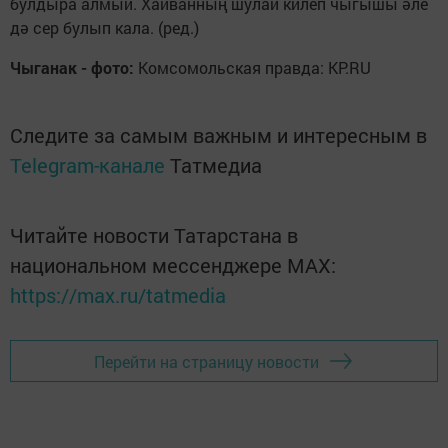
булдыра алмый. Хайванның шулай килеп чыгышы әле
дә сер булып кала. (ред.)
Чыганак - фото:
Комсомольская правда: KP.RU
Следите за самым важным и интересным в
Telegram-канале
Татмедиа
Читайте новости Татарстана в
национальном мессенджере MАХ:
https://max.ru/tatmedia
Перейти на страницу новости