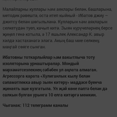
Малайларны куллары һәм аяклары белән, башларына,
методик рәвештә, оста итеп кыйный - Ибатов джиу –
джитсу белән шөгыльләнә. Кулларын һәм аякларын
селкетүдән туеп, качып китә. Зыян күрүчеләрнең берсе
җиңел генә котыла, ә 17 яшьлек Александр К. авыр
хәлдә хастаханәгә эләгә. Аның баш мие селкенү,
маңгай сөяге сынган.
Ибатовны тоткарлыйлар һәм вакытлыча тоту
изоляторына урнаштыралар. Мондый
мәрхәмәтсезлекнең сәбәбен ул аңлата алмаган.
Агрессорга карата «Хулиганлык кылу белән
сәламәтлеккә авыр зыян китерү» маддәсе буенча
җинаять эше кузгатыла. Ул җәй көне пәлтә белән дә
салкын булган урынга 10 елга китәргә мөмкин.
Чыганак: 112 телеграмм каналы