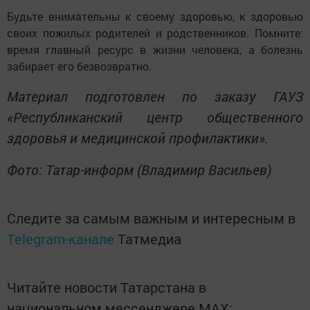
Будьте внимательны к своему здоровью, к здоровью
своих пожилых родителей и родственников. Помните:
время главный ресурс в жизни человека, а болезнь
забирает его безвозвратно.
Материал подготовлен по заказу ГАУЗ
«Республиканский центр общественного
здоровья и медицинской профилактики».
Фото: Татар-информ (Владимир Васильев)
Следите за самым важным и интересным в
Telegram-канале
Татмедиа
Читайте новости Татарстана в
национальном мессенджере MАХ: