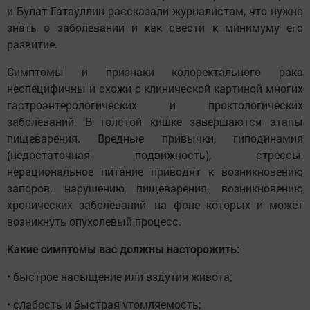
и Булат Гатауллин рассказали журналистам, что нужно
знать о заболевании и как свести к минимуму его
развитие.
Симптомы и признаки колоректального рака
неспецифичны и схожи с клинической картиной многих
гастроэнтерологических и проктологических
заболеваний. В толстой кишке завершаются этапы
пищеварения. Вредные привычки, гиподинамия
(недостаточная подвижность), стрессы,
нерациональное питание приводят к возникновению
запоров, нарушению пищеварения, возникновению
хронических заболеваний, на фоне которых и может
возникнуть опухолевый процесс.
Какие симптомы вас должны насторожить:
• быстрое насыщение или вздутия живота;
• слабость и быстрая утомляемость;