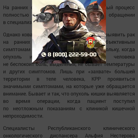
На ранних стадиях заболевания опухолевый процесс
полностью излечим при своевременном обращении
в специализированное учреждение.
Однако коварство заболевания в том, что выявить рак
на ранних стадиях по каким-либо объективным
симптомам не является возможным, поскольку, когда
опухоль имеет маленькие размеры, человека
не беспокоит боль, выделения, не бывает температуры
и других симптомов. Лишь при «захвате» большей
территории в теле человека, КРР проявиться
значимыми симптомами, на которые уже обращается
внимание. Бывает и так, что опухоль кишки выявляется
во время операции, когда пациент поступил
по неотложным показаниям с клиникой кишечной
непроходимости.
Специалисты Республиканского клинического
онкологического диспансера Альфия Нестерова