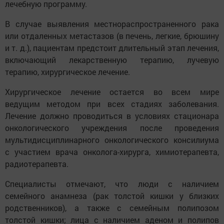
лечебную программу.
В случае выявления местнораспространенного рака
или отдаленных метастазов (в печень, легкие, брюшину
и т. д.), пациентам предстоит длительный этап лечения,
включающий лекарственную терапию, лучевую
терапию, хирургическое лечение.
Хирургическое лечение остается во всем мире
ведущим методом при всех стадиях заболевания.
Лечение должно проводиться в условиях стационара
онкологического учреждения после проведения
мультидисциплинарного онкологического консилиума
с участием врача онколога-хирурга, химиотерапевта,
радиотерапевта.
Специалисты отмечают, что люди с наличием
семейного анамнеза (рак толстой кишки у близких
родственников), а также с семейным полипозом
толстой кишки; лица с наличием аденом и полипов