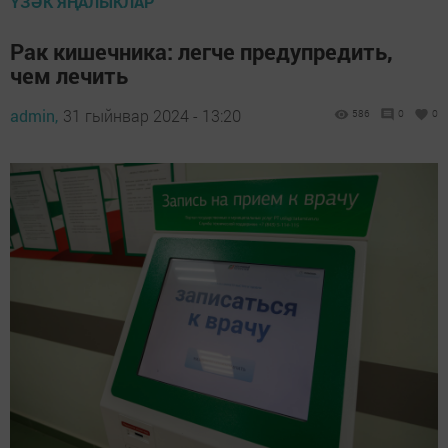
ҮЗӘК ЯҢАЛЫКЛАР
Рак кишечника: легче предупредить,
чем лечить
admin,
31 гыйнвар 2024 - 13:20
586
0
0