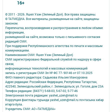
16+
© 2011 - 2026. Яшел Узэн (Зеленый Дол). Все права защищены.
© ТАТМЕДИА. Все материалы, размещенные на сайте, защищены
законом.
Перепечатка, воспроизведение и распространение в любом объеме
информации,
размещенной на сайте, возможна только с письменного согласия
редакций СМИ.
При поддержке Республиканского агентства по печати и массовым
коммуникациям.
Наименование СМИ: Яшел Узэн (Зеленый Дол)
СМИ зарегистрировано Федеральной службой по надзору в сфере
связи,
информационных технологий и массовых коммуникаций
запись о регистрации СМИ Эл № ФС 77- 90146 от 07.10.2025
ФИО главного редактора: Садыкова Ильсия Мансуровна
Адрес редакции: Российская Федерация, Республика Татарстан,
422540, Зеленодольский район, г. Зеленодольск, ул. Гоголя, дом 23А
Телефон редакции: (84371) 5-68-03, 5-67-02, 5-77-46
Электронная почта редакции: yashel_uzen@mail.ru
Коррупция фактлары турында yashel_uzen@mail.ru почтасына хәбәр
итәргә була.
Учредитель СМИ: АО «ТАТМЕДИА»