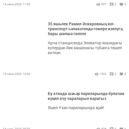
13 июль 2023, 11:30
657
0
0
35 яшьлек Рамил Әскаровның юл-
транспорт һәлакәтендә гомере өзелүгә,
бары шөпшә гаепле
Арча станцисендә Элеватор янындагы
күпердән йөк машинасы түбәнгә төшеп
киткән.
13 июль 2023, 10:00
1502
0
0
Бу атнада шәһәр паркларында булачак
күңел ачу чараларын карагыз
Яшел Үзән паркларында җәй!
13 июль 2023, 09:00
526
0
0