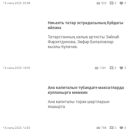
13 июль 2023, 20:38
520
0
0
Ниһаять татар эстрадасының буйдагы
өйләнә
Татарстанның халык артисты Зәйнәб
Фәрхетдинова, Зөфәр Билаловлар
кызлы булачак.
13 июль 2023, 18:00
1281
0
0
Ана капиталын түбәндәге максатларда
кулланырга мөмкин
Ана капиталы торак шартларын
яхшырта
13 июль 2023, 14:30
786
0
0