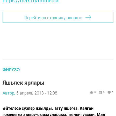
https://max.ru/tatmedia
Перейти на страницу новости
ФИРҮЗӘ
Яшьлек ярлары
Автор,
5 апрель 2013 - 12:08
0
0
0
Әйтеләсе сүзләр язылды. Тату яшәгез. Калган
гомерегез авыру-сырхауларсыз, тыныч узсын. Мал