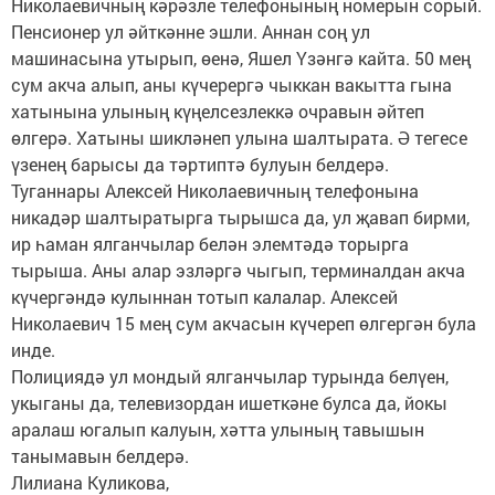
Николаевичның кәрәзле телефонының номерын сорый.
Пенсионер ул әйткәнне эшли. Аннан соң ул
машинасына утырып, өенә, Яшел Үзәнгә кайта. 50 мең
сум акча алып, аны күчерергә чыккан вакытта гына
хатынына улының күңелсезлеккә очравын әйтеп
өлгерә. Хатыны шикләнеп улына шалтырата. Ә тегесе
үзенең барысы да тәртиптә булуын белдерә.
Туганнары Алексей Николаевичның телефонына
никадәр шалтыратырга тырышса да, ул җавап бирми,
ир һаман ялганчылар белән элемтәдә торырга
тырыша. Аны алар эзләргә чыгып, терминалдан акча
күчергәндә кулыннан тотып калалар. Алексей
Николаевич 15 мең сум акчасын күчереп өлгергән була
инде.
Полициядә ул мондый ялганчылар турында белүен,
укыганы да, телевизордан ишеткәне булса да, йокы
аралаш югалып калуын, хәтта улының тавышын
танымавын белдерә.
Лилиана Куликова,