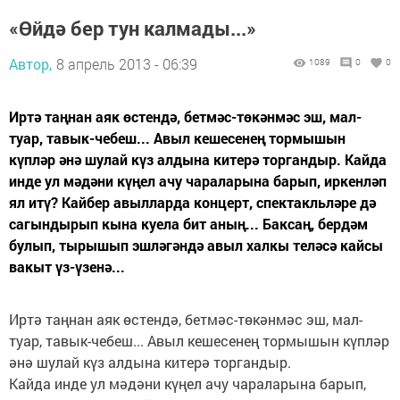
«Өйдә бер тун калмады...»
Автор,
8 апрель 2013 - 06:39
1089
0
0
Иртә таңнан аяк өстендә, бетмәс-төкәнмәс эш, мал-
туар, тавык-чебеш... Авыл кешесенең тормышын
күпләр әнә шулай күз алдына китерә торгандыр. Кайда
инде ул мәдәни күңел ачу чараларына барып, иркенләп
ял итү? Кайбер авылларда концерт, спектакльләре дә
сагындырып кына куела бит аның... Баксаң, бердәм
булып, тырышып эшләгәндә авыл халкы теләсә кайсы
вакыт үз-үзенә...
Иртә таңнан аяк өстендә, бетмәс-төкәнмәс эш, мал-
туар, тавык-чебеш... Авыл кешесенең тормышын күпләр
әнә шулай күз алдына китерә торгандыр.
Кайда инде ул мәдәни күңел ачу чараларына барып,