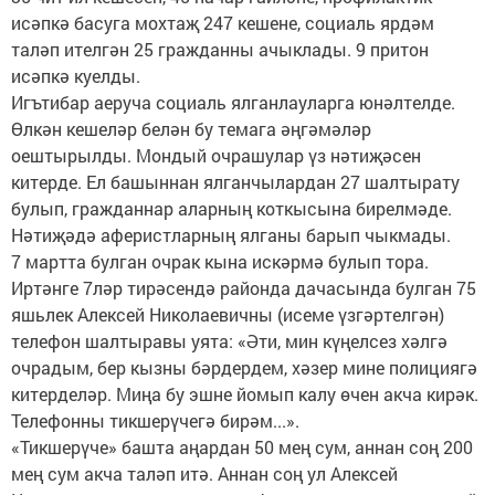
исәпкә басуга мохтаҗ 247 кешене, социаль ярдәм
таләп ителгән 25 гражданны ачыклады. 9 притон
исәпкә куелды.
Игътибар аеруча социаль ялганлауларга юнәлтелде.
Өлкән кешеләр белән бу темага әңгәмәләр
оештырылды. Мондый очрашулар үз нәтиҗәсен
китерде. Ел башыннан ялганчылардан 27 шалтырату
булып, гражданнар аларның коткысына бирелмәде.
Нәтиҗәдә аферистларның ялганы барып чыкмады.
7 мартта булган очрак кына искәрмә булып тора.
Иртәнге 7ләр тирәсендә районда дачасында булган 75
яшьлек Алексей Николаевичны (исеме үзгәртелгән)
телефон шалтыравы уята: «Әти, мин күңелсез хәлгә
очрадым, бер кызны бәрдердем, хәзер мине полициягә
китерделәр. Миңа бу эшне йомып калу өчен акча кирәк.
Телефонны тикшерүчегә бирәм...».
«Тикшерүче» башта аңардан 50 мең сум, аннан соң 200
мең сум акча таләп итә. Аннан соң ул Алексей