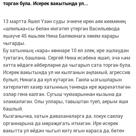
торган була. Исерек вакытында ул...
13 мартта Яшел Үзән суды эчкече ирен аяк киеменең
«шпилька»сы белән имгәтеп үтергән Васильевода
яшәүче 45 яшьлек Нина Балякинага хөкем карары
чыгарды.
Бу хатынның «кара» көннәре 10 ел элек, ире эшләүдән
туктагач, башлана. Сергей Нина исәбенә яшәп, эчә һәм
хәтта өйдәге әйберләрне дә чыгарып сата торган була.
Исерек вакытында ул ни кылганын аңламый, агрессив
булып, Нинага да кул күтәргән. Гаилә ызгышларын
хәтерләтеп хәзер хатынның тәнендә ире җәрәхәтләгән
эзләр генә калган. Сугыш чукмарыннан кызына да
эләккәләгән. Олы уллары, тавыштан туеп, аерым яши
башлый.
Кызганычка, хатын дәваханәләргә дә, хокук саклау
органнарына да мөрәҗәгать итмәгән. Ире исерек
вакытта ул өйдән чыгып китү ягын караса да, бөтен