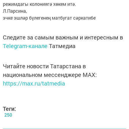
режимдагы колониягә хөкем итә.
Л.Парсина,
эчке эшләр бүлегенең матбугат сәркатибе
Следите за самым важным и интересным в
Telegram-канале
Татмедиа
Читайте новости Татарстана в
национальном мессенджере MАХ:
https://max.ru/tatmedia
Теги:
250