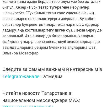
коллективны җыеп берләштерә алуы үзе бер осталык
бит ул. Хәзер «Нур» театр түгәрәгенә йөрүчеләр
шагыйребез Г.Тукайның туган көне уңаеннан, аның
шигырьләрен сәхнәләштерергә әзерләнә. Бу кабат
сәгатьләр буе репетицияләр, текстлар ятлау, җырлар
яздыру, яңа костюмнар тегү дигән сүз. Ләкин берәү дә
зарланмый. Ата-аналар да балаларының ялларын
файдалы үткәрүләренә сөенә, клуб хезмәткәрләре дә
авылдашларына бәйрәм бүләк итә алуларына шат.
Эльвира Мозаффар
Следите за самым важным и интересным в
Telegram-канале
Татмедиа
Читайте новости Татарстана в
национальном мессенджере MАХ: