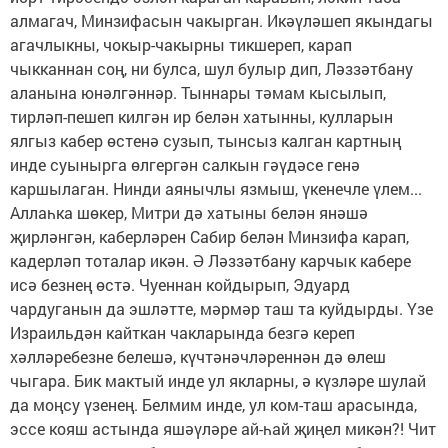
алмагач, Минзифасын чакырган. Икәүләшеп якындагы
агачлыкны, чокыр-чакырны тикшереп, карап
чыкканнан соң, ни булса, шул булыр дип, Ләззәтбану
аланына юнәлгәннәр. Тыннары тәмам кысылып,
тирләп-пешеп килгән ир белән хатынны, кулларын
ялгыз кабер өстенә сузып, тынсыз калган картның
инде суынырга өлгергән салкын гәүдәсе генә
каршылаган. Нинди аянычлы язмыш, үкенечле үлем...
Аллаһка шөкер, Митри дә хатыны белән янәшә
җирләнгән, каберләрен Сабир белән Минзифа карап,
кадерләп тоталар икән. Ә Ләззәтбану карчык кабере
исә безнең өстә. Чуеннан койдырып, Эдуард
чардуганын да эшләтте, мәрмәр таш та куйдырды. Үзе
Израильдән кайткан чакларында безгә кереп
хәлләребезне белешә, күчтәнәчләреннән дә өлеш
чыгара. Бик мактый инде ул якларны, ә күзләре шулай
да моңсу үзенең. Белмим инде, ул ком-таш арасында,
эссе кояш астында яшәүләре ай-һай җиңел микән?! Чит