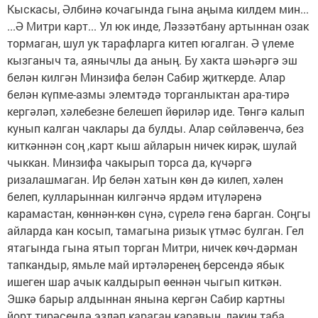
Кыскасы, Әлбинә кочагында гына аңыма килдем мин...
...Ә Митри карт... Ул юк инде, Ләззәтбану артыннан озак
тормаган, шул ук тарафларга китеп югалган. Ә үлеме
кызганыч та, аянычлы да аның. Бу хакта шәһәргә эш
белән килгән Минзифа белән Сабир җиткерде. Алар
белән күпме-азмы элемтәдә торганлыктан ара-тирә
кергәләп, хәлебезне белешеп йөриләр иде. Төнгә калып
кунып калган чаклары да булды. Алар сөйләвенчә, без
киткәннән соң ,карт кыш айларын ничек кирәк, шулай
чыккан. Минзифа чакырып торса да, күчәргә
ризалашмаган. Ир белән хатын көн дә килеп, хәлен
белеп, кулларыннан килгәнчә ярдәм итүләренә
карамастан, көннән-көн сүнә, сүрелә генә барган. Соңгы
айларда кан косып, тамагына ризык үтмәс булган. Гел
ятагында гына ятып торган Митри, ничек көч-дәрман
тапкандыр, ямьле май иртәләренең берсендә ябык
ишеген шар ачык калдырып өеннән чыгып киткән.
Эшкә барыр алдыннан янына кергән Сабир картны
йорт тирәсендә эзләп караган каравын, ләкин таба