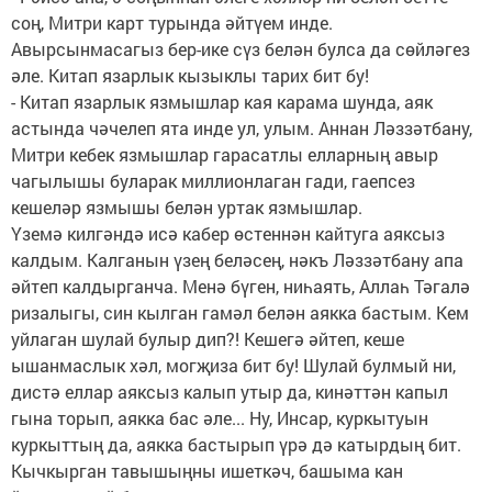
соң, Митри карт турында әйтүем инде.
Авырсынмасагыз бер-ике сүз белән булса да сөйләгез
әле. Китап язарлык кызыклы тарих бит бу!
- Китап язарлык язмышлар кая карама шунда, аяк
астында чәчелеп ята инде ул, улым. Аннан Ләззәтбану,
Митри кебек язмышлар гарасатлы елларның авыр
чагылышы буларак миллионлаган гади, гаепсез
кешеләр язмышы белән уртак язмышлар.
Үземә килгәндә исә кабер өстеннән кайтуга аяксыз
калдым. Калганын үзең беләсең, нәкъ Ләззәтбану апа
әйтеп калдырганча. Менә бүген, ниһаять, Аллаһ Тәгалә
ризалыгы, син кылган гамәл белән аякка бастым. Кем
уйлаган шулай булыр дип?! Кешегә әйтеп, кеше
ышанмаслык хәл, могҗиза бит бу! Шулай булмый ни,
дистә еллар аяксыз калып утыр да, кинәттән капыл
гына торып, аякка бас әле... Ну, Инсар, куркытуын
куркыттың да, аякка бастырып үрә дә катырдың бит.
Кычкырган тавышыңны ишеткәч, башыма кан