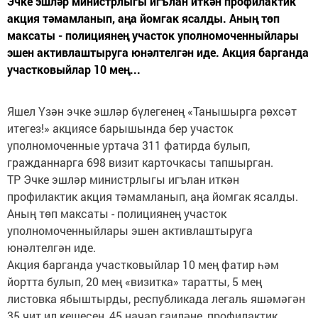
Эчке эшләр министрлыгы игълан иткән профилактик
акция тәмамланып, аңа йомгак ясалды. Аның төп
максаты - полициянең участок уполномоченныйлары
эшен активлаштыруга юнәлтелгән иде. Акция барганда
участковыйлар 10 мең...
Яшел Үзән эчке эшләр бүлегенең «Танышырга рөхсәт
итегез!» акциясе барышында бер участок
уполномоченные уртача 311 фатирда булып,
гражданнарга 698 визит карточкасы тапшырган.
ТР Эчке эшләр министрлыгы игълан иткән
профилактик акция тәмамланып, аңа йомгак ясалды.
Аның төп максаты - полициянең участок
уполномоченныйлары эшен активлаштыруга
юнәлтелгән иде.
Акция барганда участковыйлар 10 мең фатир һәм
йортта булып, 20 мең «визитка» таратты, 5 мең
листовка ябыштырды, республикада легаль яшәмәгән
35 чит ил кешесен, 45 начар гаиләне, профилактик