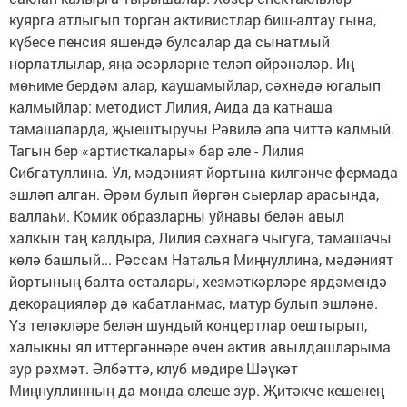
куярга атлыгып торган активистлар биш-алтау гына,
күбесе пенсия яшендә булсалар да сынатмый
норлатлылар, яңа әсәрләрне теләп өйрәнәләр. Иң
мөһиме бердәм алар, каушамыйлар, сәхнәдә югалып
калмыйлар: методист Лилия, Аида да катнаша
тамашаларда, җыештыручы Рәвилә апа читтә калмый.
Тагын бер «артисткалары» бар әле - Лилия
Сибгатуллина. Ул, мәдәният йортына килгәнче фермада
эшләп алган. Әрәм булып йөргән сыерлар арасында,
валлаһи. Комик образларны уйнавы белән авыл
халкын таң калдыра, Лилия сәхнәгә чыгуга, тамашачы
көлә башлый... Рәссам Наталья Миңнуллина, мәдәният
йортының балта осталары, хезмәткәрләре ярдәмендә
декорацияләр дә кабатланмас, матур булып эшләнә.
Үз теләкләре белән шундый концертлар оештырып,
халыкны ял иттергәннәре өчен актив авылдашларыма
зур рәхмәт. Әлбәттә, клуб мөдире Шәүкәт
Миңнуллинның да монда өлеше зур. Җитәкче кешенең