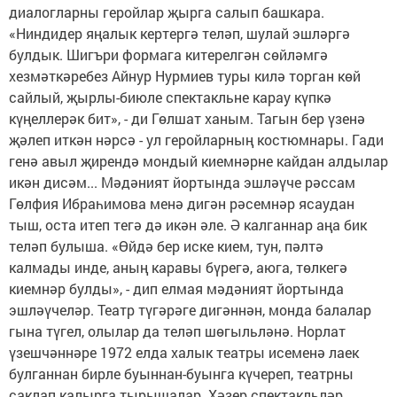
диалогларны геройлар җырга салып башкара.
«Ниндидер яңалык кертергә теләп, шулай эшләргә
булдык. Шигъри формага китерелгән сөйләмгә
хезмәткәребез Айнур Нурмиев туры килә торган көй
сайлый, җырлы-биюле спектакльне карау күпкә
күңеллерәк бит», - ди Гөлшат ханым. Тагын бер үзенә
җәлеп иткән нәрсә - ул геройларның костюмнары. Гади
генә авыл җирендә мондый киемнәрне кайдан алдылар
икән дисәм... Мәдәният йортында эшләүче рәссам
Гөлфия Ибраһимова менә дигән рәсемнәр ясаудан
тыш, оста итеп тегә дә икән әле. Ә калганнар аңа бик
теләп булыша. «Өйдә бер иске кием, тун, пәлтә
калмады инде, аның каравы бүрегә, аюга, төлкегә
киемнәр булды», - дип елмая мәдәният йортында
эшләүчеләр. Театр түгәрәге дигәннән, монда балалар
гына түгел, олылар да теләп шөгыльләнә. Норлат
үзешчәннәре 1972 елда халык театры исеменә лаек
булганнан бирле буыннан-буынга күчереп, театрны
саклап калырга тырышалар. Хәзер спектакльләр