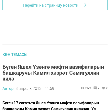
Перейти на страницу новости
КӨН ТЕМАСЫ
Бүген Яшел Үзәнгә мөфти вазифаларын
башкаручы Камил хәзрәт Сәмигуллин
килә
Автор,
8 апрель 2013 - 11:59
1020
0
0
Бүген 17 сәгатьтә Яшел Үзәнгә мөфти вазифаларын
башкаручы Камил хәзрәт Сәмигуллин киләчәк. Ул