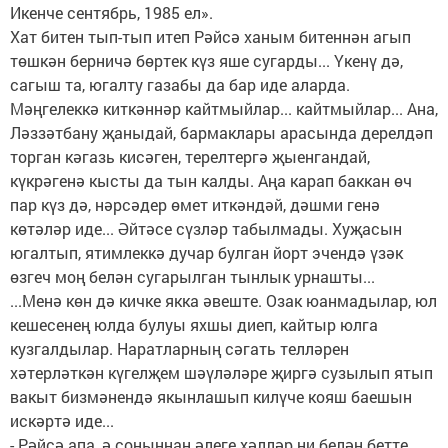
Икенче сентябрь, 1985 ел».
Хат битен тып-тып итеп Рәйсә ханым битеннән агып
төшкән берничә бөртек күз яше сугарды... Үкенү дә,
сагыш та, югалту газабы да бар иде аларда.
Мәңгелеккә киткәннәр кайтмыйлар... кайтмыйлар... Ана,
Ләззәтбану җаныдай, бармаклары арасында дерелдәп
торган кәгазь кисәген, терелтергә җыенгандай,
күкрәгенә кысты да тын калды. Аңа карап баккан өч
пар күз дә, нәрсәдер өмет иткәндәй, дәшми генә
көтәләр иде... Әйтәсе сүзләр табылмады. Хуҗасын
югалтып, ятимлеккә дучар булган йорт эчендә үзәк
өзгеч моң белән сугарылган тынлык урнашты...
...Менә көн дә кичке якка әвеште. Озак юанмадылар, юл
кешесенең юлда булуы яхшы диеп, кайтыр юлга
кузгалдылар. Наратларның сәгать телләрен
хәтерләткән күгелҗем шәүләләре җиргә сузылып ятып
вакыт бизмәнендә якынлашып килүче кояш баешын
искәртә иде...
- Рәйсә апа, ә соңыннан әлеге хәлләр ни белән бетте