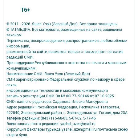
16+
© 2011 - 2026. Яшел Узэн (Зеленый Дол). Все права защищены.
© ТАТМЕДИА. Все материалы, размещенные на сайте, защищены
законом.
Перепечатка, воспроизведение и распространение в любом объеме
информации,
размещенной на сайте, возможна только с письменного согласия
редакций СМИ.
При поддержке Республиканского агентства по печати и массовым
коммуникациям.
Наименование СМИ: Яшел Узэн (Зеленый Дол)
СМИ зарегистрировано Федеральной службой по надзору в сфере
связи,
информационных технологий и массовых коммуникаций
запись о регистрации СМИ Эл № ФС 77- 90146 от 07.10.2025
ФИО главного редактора: Садыкова Ильсия Мансуровна
Адрес редакции: Российская Федерация, Республика Татарстан,
422540, Зеленодольский район, г. Зеленодольск, ул. Гоголя, дом 23А
Телефон редакции: (84371) 5-68-03, 5-67-02, 5-77-46
Электронная почта редакции: yashel_uzen@mail.ru
Коррупция фактлары турында yashel_uzen@mail.ru почтасына хәбәр
итәргә була.