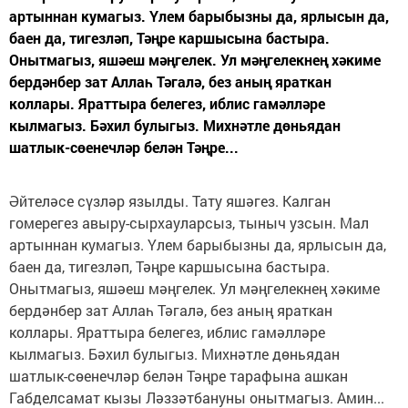
артыннан кумагыз. Үлем барыбызны да, ярлысын да,
баен да, тигезләп, Тәңре каршысына бастыра.
Онытмагыз, яшәеш мәңгелек. Ул мәңгелекнең хәкиме
бердәнбер зат Аллаһ Тәгалә, без аның яраткан
коллары. Яраттыра белегез, иблис гамәлләре
кылмагыз. Бәхил булыгыз. Михнәтле дөньядан
шатлык-сөенечләр белән Тәңре...
Әйтеләсе сүзләр язылды. Тату яшәгез. Калган
гомерегез авыру-сырхауларсыз, тыныч узсын. Мал
артыннан кумагыз. Үлем барыбызны да, ярлысын да,
баен да, тигезләп, Тәңре каршысына бастыра.
Онытмагыз, яшәеш мәңгелек. Ул мәңгелекнең хәкиме
бердәнбер зат Аллаһ Тәгалә, без аның яраткан
коллары. Яраттыра белегез, иблис гамәлләре
кылмагыз. Бәхил булыгыз. Михнәтле дөньядан
шатлык-сөенечләр белән Тәңре тарафына ашкан
Габделсамат кызы Ләззәтбануны онытмагыз. Амин...