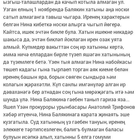
ызгыш-талашлардан да качып котыла алмаган ул.
Узган елның 1 ноябрендә Балякин хатыны аңа носки
сатып алмаганга тавыш чыгара. Иренең характерын
белгән Нина кибеткә носки алырга чыгып йөгерә.
Кайтса, ишек эчтән бикле була. Хатын ишекне никадәр
шакыса да, эчтән бикләп йоклаган ирен озак уята
алмый. Күпмедер вакыттан соң ир хатынны кертә,
әмма ничә еллардан бирле түзеп яшәгән хатынының
да түземлеге бетә. Үзен тыя алмаган Нина набойкасы
төшеп кадагы гына тырпаеп торган аяк киеме белән
иренең башын яра, борын сөяген сындыра һәм
колагын җәрәхәтли. Күп санлы имгәнүләр алган ир
дәваханәгә бер атнадан соң гына мөрәҗәгать итә һәм
шунда үлә. Нина Балякина гаебен танып гариза яза...
Яшел Үзән прокуроры урынбасары Анатолий Трифонов
хәбәр итүенчә, Нина Балякинага карата җинаять эше
кузгатыла. Суд хатынның үз гаебен тануын, иренең
элеккеге тәртипсезлеген, балигъ булмаган баласы
булуын исәпкә алып, хатынны 5 елга гомуми