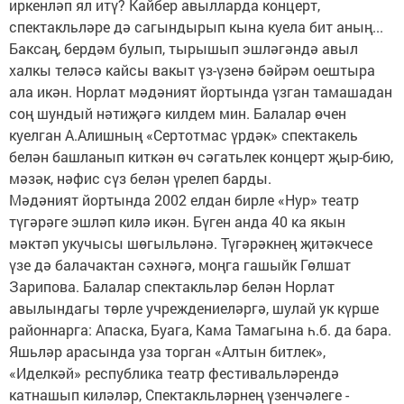
иркенләп ял итү? Кайбер авылларда концерт,
спектакльләре дә сагындырып кына куела бит аның...
Баксаң, бердәм булып, тырышып эшләгәндә авыл
халкы теләсә кайсы вакыт үз-үзенә бәйрәм оештыра
ала икән. Норлат мәдәният йортында үзган тамашадан
соң шундый нәтиҗәгә килдем мин. Балалар өчен
куелган А.Алишның «Сертотмас үрдәк» спектакель
белән башланып киткән өч сәгатьлек концерт җыр-бию,
мәзәк, нәфис сүз белән үрелеп барды.
Мәдәният йортында 2002 елдан бирле «Нур» театр
түгәрәге эшләп килә икән. Бүген анда 40 ка якын
мәктәп укучысы шөгыльләнә. Түгәрәкнең җитәкчесе
үзе дә балачактан сәхнәгә, моңга гашыйк Гөлшат
Зарипова. Балалар спектакльләр белән Норлат
авылындагы төрле учреждениеләргә, шулай ук күрше
районнарга: Апаска, Буага, Кама Тамагына һ.б. да бара.
Яшьләр арасында уза торган «Алтын битлек»,
«Иделкәй» республика театр фестивальләрендә
катнашып киләләр, Спектакльләрнең үзенчәлеге -