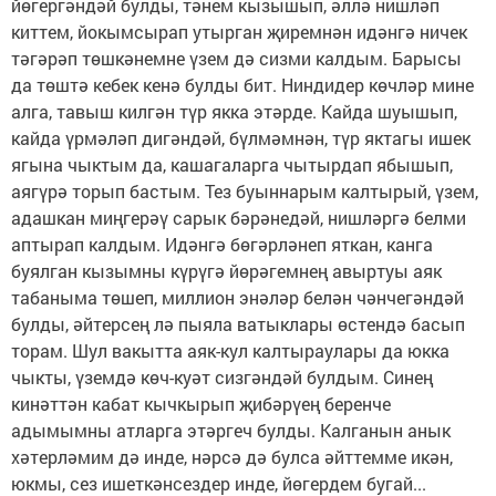
йөгергәндәй булды, тәнем кызышып, әллә нишләп
киттем, йокымсырап утырган җиремнән идәнгә ничек
тәгәрәп төшкәнемне үзем дә сизми калдым. Барысы
да төштә кебек кенә булды бит. Ниндидер көчләр мине
алга, тавыш килгән түр якка этәрде. Кайда шуышып,
кайда үрмәләп дигәндәй, бүлмәмнән, түр яктагы ишек
ягына чыктым да, кашагаларга чытырдап ябышып,
аягүрә торып бастым. Тез буыннарым калтырый, үзем,
адашкан миңгерәү сарык бәрәнедәй, нишләргә белми
аптырап калдым. Идәнгә бөгәрләнеп яткан, канга
буялган кызымны күрүгә йөрәгемнең авыртуы аяк
табаныма төшеп, миллион энәләр белән чәнчегәндәй
булды, әйтерсең лә пыяла ватыклары өстендә басып
торам. Шул вакытта аяк-кул калтыраулары да юкка
чыкты, үземдә көч-куәт сизгәндәй булдым. Синең
кинәттән кабат кычкырып җибәрүең беренче
адымымны атларга этәргеч булды. Калганын анык
хәтерләмим дә инде, нәрсә дә булса әйттемме икән,
юкмы, сез ишеткәнсездер инде, йөгердем бугай...