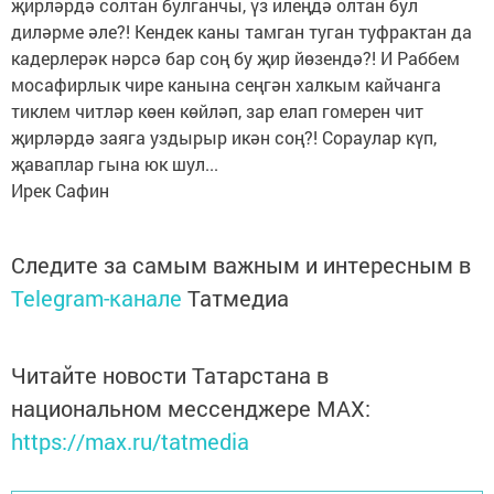
җирләрдә солтан булганчы, үз илеңдә олтан бул
диләрме әле?! Кендек каны тамган туган туфрактан да
кадерлерәк нәрсә бар соң бу җир йөзендә?! И Раббем
мосафирлык чире канына сеңгән халкым кайчанга
тиклем читләр көен көйләп, зар елап гомерен чит
җирләрдә заяга уздырыр икән соң?! Сораулар күп,
җаваплар гына юк шул...
Ирек Сафин
Следите за самым важным и интересным в
Telegram-канале
Татмедиа
Читайте новости Татарстана в
национальном мессенджере MАХ:
https://max.ru/tatmedia