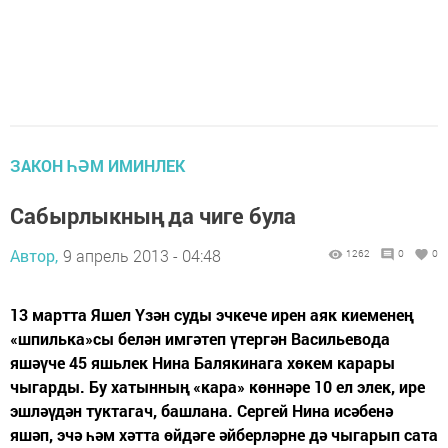
ЗАКОН ҺӘМ ИМИНЛЕК
Сабырлыкның да чиге була
Автор,
9 апрель 2013 - 04:48
1262
0
0
13 мартта Яшел Үзән суды эчкече ирен аяк киеменең
«шпилька»сы белән имгәтеп үтергән Васильевода
яшәүче 45 яшьлек Нина Балякинага хөкем карары
чыгарды. Бу хатынның «кара» көннәре 10 ел элек, ире
эшләүдән туктагач, башлана. Сергей Нина исәбенә
яшәп, эчә һәм хәтта өйдәге әйберләрне дә чыгарып сата