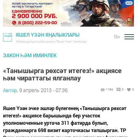
ЯШЕЛ ҮЗӘН ЯҢАЛЫКЛАРЫ
16+
Зеленодольск районының "Яшел Үзән" газетасы
ЗАКОН ҺӘМ ИМИНЛЕК
«Танышырга рөхсәт итегез!» акциясе
һәм чираттагы ялганлау
Автор,
9 апрель 2013 - 07:36
1184
0
0
Яшел Үзән эчке эшләр бүлегенең «Танышырга рөхсәт
итегез!» акциясе барышында бер участок
уполномоченные уртача 311 фатирда булып,
гражданнарга 698 визит карточкасы тапшырган. ТР