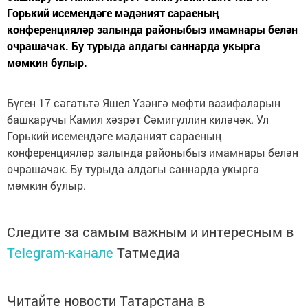
Горький исемендәге мәдәният сараеның
конференцияләр залында районыбыз имамнары белән
очрашачак. Бу турыда алдагы саннарда укырга
мөмкин булыр.
Бүген 17 сәгатьтә Яшел Үзәнгә мөфти вазифаларын
башкаручы Камил хәзрәт Сәмигуллин киләчәк. Ул
Горький исемендәге мәдәният сараеның
конференцияләр залында районыбыз имамнары белән
очрашачак. Бу турыда алдагы саннарда укырга
мөмкин булыр.
Следите за самым важным и интересным в
Telegram-канале
Татмедиа
Читайте новости Татарстана в