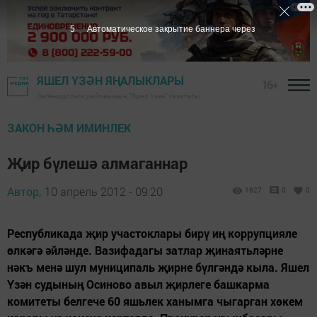
4
Автоматическое закрытие баннера через
ЯШЕЛ ҮЗӘН ЯҢАЛЫКЛАРЫ
16+
Зеленодольск районының "Яшел Үзән" газетасы
ЗАКОН ҺӘМ ИМИНЛЕК
Җир бүлешә алмаганнар
Автор,
10 апрель 2012 - 09:20
1627
0
0
Республикада җир участоклары бирү иң коррупцияле
өлкәгә әйләнде. Вазифадагы затлар җинаятьләрне
нәкъ менә шул муниципаль җирне бүлгәндә кыла. Яшел
Үзән судының Осиново авыл җирлеге башкарма
комитеты белгече 60 яшьлек ханымга чыгарган хөкем