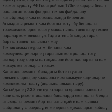
хезмәт күрсәтү РФ Госстройның 170нче карары белән
расланган торак фондны техник файдалану
кагыйдәләре һәм нормаларында бирелгән.
Агымдагы ремонт һәм йортны тоту - бу бинадагы
төзексезлекләрне төзәтү максатыннан оештыру-техник
чаралар комплексы ул. Гади итеп әйткәндә, торак
йортта тишек-тошыкны ямау.
Техник хезмәт күрсәтү - бинаны һәм
коммуникацияләрнең торышын контрольдә тоту,
актлар төзү, соңгы нәтиҗәләрне йорт паспортына һәм
махсус кенәгәләргә теркәү.
Капиталь ремонт - бинадагы бөтен тузган
элементларны, җиһазларны һәм коммуникацияләрне
комплекслы төзәтү (яңасына алмаштыру).
Кагыйдәнең 2.3.8нче пунктларына ярашлы рәвештә
капиталь ремонт ясаласы биналарда якындагы 5 елда
агымдагы ремонт йортны язгы-җәйге һәм кышкы
файдалануга әзерләү, инженерлык җиһазларын көйләү