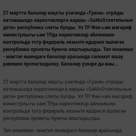
27 мартта балалар иҗаты үзәгендә «Грани» отряды
катнашында наркотикларга каршы «SaMoSтоятельные
дети» республика слеты булды. Ул ТР Фән һәм мәгариф
министрлыгы һәм ТРда наркотиклар әйләнешен
контрольдә тоту федераль хезмәте идарәсе эшләгән
республика проекты буенча оештырылды. Төп юнәлеше
- мәктәп яшендәге балалар арасында сәламәт яшәү
рәвешен пропагандалау. Балалар үзләре дә аны...
27 мартта балалар иҗаты үзәгендә «Грани» отряды
катнашында наркотикларга каршы «SaMoSтоятельные
дети» республика слеты булды. Ул ТР Фән һәм мәгариф
министрлыгы һәм ТРда наркотиклар әйләнешен
контрольдә тоту федераль хезмәте идарәсе эшләгән
республика проекты буенча оештырылды.
Төп юнәлеше - мәктәп яшендәге балалар арасында