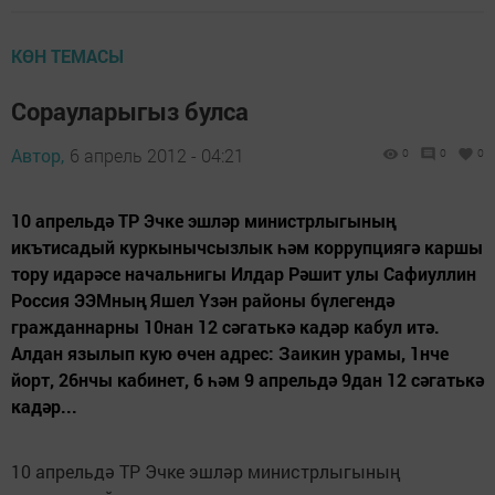
КӨН ТЕМАСЫ
Сорауларыгыз булса
Автор,
6 апрель 2012 - 04:21
0
0
0
10 апрельдә ТР Эчке эшләр министрлыгының
икътисадый куркынычсызлык һәм коррупциягә каршы
тору идарәсе начальнигы Илдар Рәшит улы Сафиуллин
Россия ЭЭМның Яшел Үзән районы бүлегендә
гражданнарны 10нан 12 сәгатькә кадәр кабул итә.
Алдан язылып кую өчен адрес: Заикин урамы, 1нче
йорт, 26нчы кабинет, 6 һәм 9 апрельдә 9дан 12 сәгатькә
кадәр...
10 апрельдә ТР Эчке эшләр министрлыгының