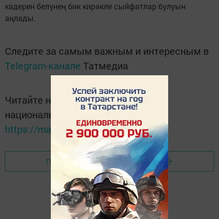
кадерен белүнең бик кирәкле сыйфатлар булуын
аңлады.
Следите за самым важным и интересным в
Telegram-канале
Татмедиа
Читайте новости Татарстана в
национальном мессенджере MАХ:
https://max.ru/tatmedia
Перейти на страницу новости