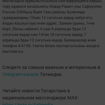
икътисадый куркынычсызлык һәм коррупциягә каршы
тору идарәсе начальнигы Илдар Рәшит улы Сафиуллин
Россия ЭЭМның Яшел Үзән районы бүлегендә
гражданнарны 10нан 12 сәгатькә кадәр кабул итә.
Алдан язылып кую өчен адрес: Заикин урамы, 1нче
йорт, 26нчы кабинет, 6 һәм 9 апрельдә 9дан 12
сәгатькә кадәр һәм 14тән 18 сәгатькә кадәр, 7
апрельдә 9дан 12 сәгатькә кадәр. Белешмәләр өчен
телефон 4-47-06. Үзегез белән паспортыгызны алырга
онытмагыз.
Следите за самым важным и интересным в
Telegram-канале
Татмедиа
Читайте новости Татарстана в
национальном мессенджере MАХ:
https://max.ru/tatmedia