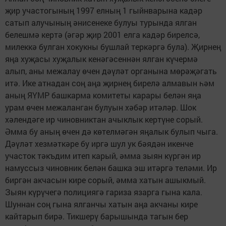
җир участогының 1997 елның 1 гыйнварына кадәр
сатып алучының әнисенеке булуы турында ялган
белешмә кертә (әгәр җир 2001 елга кадәр бирелсә,
милеккә булган хокукны бушлай теркәргә була). Җирнең
яңа хуҗасы хуҗалык кенәгәсеннән ялган күчермә
алып, аны межалау өчен дәүләт органына мөрәҗәгать
итә. Ике атнадан соң аңа җирнең бирелә алмавын һәм
аның ЯҮМР башкарма комитеты карары белән яңа
урам өчен межаланган булуын хәбәр итәләр. Шок
хәлендәге ир чиновниктан ачыклык кертүне сорый.
Әмма бу аның өчен дә көтелмәгән яңалык булып чыга.
Дәүләт хезмәткәре бу иргә шул ук бәядән икенче
участок тәкъдим итеп карый, әмма зыян күргән ир
намуссыз чиновник белән башка эш итәргә теләми. Ир
биргән акчасын кире сорый, әмма хатын ашыкмый.
Зыян күрүчегә полициягә гариза язарга гына кала.
Шуннан соң гына ялганчы хатын аңа акчаны кире
кайтарып бирә. Тикшерү барышында тагын бер