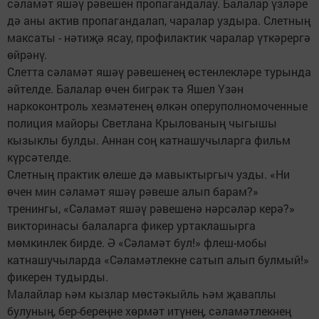
сәламәт яшәү рәвешен пропагандалау. Балалар үзләре
дә аны актив пропагандалап, чаралар уздыра. Слетның
максаты - нәтиҗә ясау, профилактик чаралар үткәрергә
өйрәнү.
Слетта сәламәт яшәү рәвешенең өстенлекләре турында
әйтелде. Балалар өчен бигрәк тә Яшел Үзән
наркоконтроль хезмәтенең өлкән оперуполномоченные
полиция майоры Светлана Крылованың чыгышы
кызыклы булды. Аннан соң катнашучыларга фильм
күрсәтелде.
Слетның практик өлеше дә мавыктыргыч узды. «Ни
өчен мин сәламәт яшәү рәвеше алып барам?»
тренингы, «Сәламәт яшәү рәвешенә нәрсәләр керә?»
викторинасы балаларга фикер уртаклашырга
мөмкинлек бирде. Ә «Сәламәт бул!» флеш-мобы
катнашучыларда «Сәламәтлекне сатып алып булмый!»
фикерен тудырды.
Малайлар һәм кызлар мөстәкыйль һәм җаваплы
булуның, бер-береңне хөрмәт итүнең, сәламәтлекнең