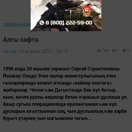
ЗАКОН ҺӘМ ИМИНЛЕК
Алгы сафта
Автор,
10 апрель 2012 - 09:16
1365
0
0
1996 елда 20 яшьлек сержант Сергей Строителевны
Йошкар-Олада Эчке эшләр министрлыгының эчке
гаскәрләрендә хезмәт иткәндә «кайнар ноктага»
җибәрәләр. Чечня һәм Дагыстанда бик күп батыр,
кыю, көчле рухлы кешеләр белән очрашып дуслаша ул.
Авыр сугыш операциясендә яраланганнан һәм күп
дусларын югалтканнан соң, чын дуслыкның һәм хәрби
бурыч үтәүнең чын мәгънәсенә тагын...