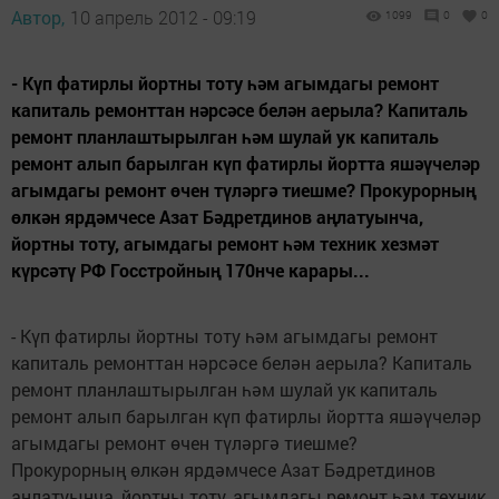
Автор,
10 апрель 2012 - 09:19
1099
0
0
- Күп фатирлы йортны тоту һәм агымдагы ремонт
капиталь ремонттан нәрсәсе белән аерыла? Капиталь
ремонт планлаштырылган һәм шулай ук капиталь
ремонт алып барылган күп фатирлы йортта яшәүчеләр
агымдагы ремонт өчен түләргә тиешме? Прокурорның
өлкән ярдәмчесе Азат Бәдретдинов аңлатуынча,
йортны тоту, агымдагы ремонт һәм техник хезмәт
күрсәтү РФ Госстройның 170нче карары...
- Күп фатирлы йортны тоту һәм агымдагы ремонт
капиталь ремонттан нәрсәсе белән аерыла? Капиталь
ремонт планлаштырылган һәм шулай ук капиталь
ремонт алып барылган күп фатирлы йортта яшәүчеләр
агымдагы ремонт өчен түләргә тиешме?
Прокурорның өлкән ярдәмчесе Азат Бәдретдинов
аңлатуынча, йортны тоту, агымдагы ремонт һәм техник