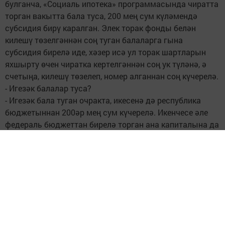
булганча, «Социаль ипотека» программасында чиратта
торган вакытта бала туса, 200 мең сум күләмендә
субсидия бирү каралган. Элек торак фонды белән
килешү төзелгәннән соң туган балаларга гына
субсидия бирелә иде, хәзер исә ул торак шартларын
яхшырту өчен чиратка кертелгәннән соң ук түләнә, ә
счетыңа, килешү төзелеп, номер алганнан соң күчерелә.
- Игезәк балалар туса?
- Игезәк бала туган очракта, икесенә дә республика
бюджетыннан 200әр мең сум күчерелә. Икенчесе әле
федераль бюджеттан бирелә торган ана капиталына да
ия була, анысын счетка фатир отканнан соң күчерергә
мөмкин.
Алия Гаязова
Язманың тулысынча вариантын газетабызның 99нчы
саныннан укый аласыз.
Следите за самым важным и интересным в