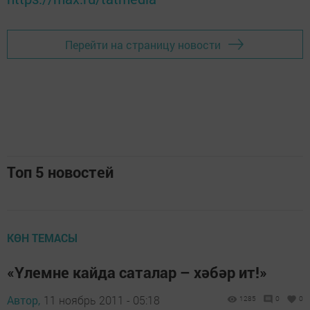
Перейти на страницу новости
Топ 5 новостей
КӨН ТЕМАСЫ
«Үлемне кайда саталар – хәбәр ит!»
Автор,
11 ноябрь 2011 - 05:18
1285
0
0