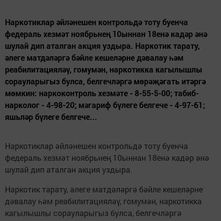
Наркотиклар әйләнешен контрольдә тоту буенча
федераль хезмәт ноябрьнең 10ыннан 18енә кадәр әнә
шулай дип аталган акция уздыра. Наркотик тарату,
әлеге матдәләргә бәйле кешеләрне дәвалау һәм
реабилитацияләү, гомумән, наркотикка кагылышлы
сорауларыгыз булса, белгечләргә мөрәҗәгать итәргә
мөмкин: наркоконтроль хезмәте - 8-55-5-00; табиб-
нарколог - 4-98-20; мәгариф бүлеге белгече - 4-97-61;
яшьләр бүлеге белгече...
Наркотиклар әйләнешен контрольдә тоту буенча
федераль хезмәт ноябрьнең 10ыннан 18енә кадәр әнә
шулай дип аталган акция уздыра.
Наркотик тарату, әлеге матдәләргә бәйле кешеләрне
дәвалау һәм реабилитацияләү, гомумән, наркотикка
кагылышлы сорауларыгыз булса, белгечләргә