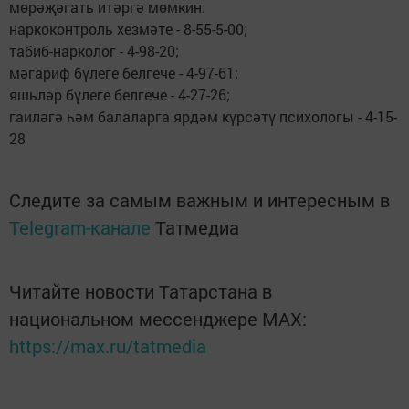
мөрәҗәгать итәргә мөмкин:
наркоконтроль хезмәте - 8-55-5-00;
табиб-нарколог - 4-98-20;
мәгариф бүлеге белгече - 4-97-61;
яшьләр бүлеге белгече - 4-27-26;
гаиләгә һәм балаларга ярдәм күрсәтү психологы - 4-15-
28
Следите за самым важным и интересным в
Telegram-канале
Татмедиа
Читайте новости Татарстана в
национальном мессенджере MАХ:
https://max.ru/tatmedia