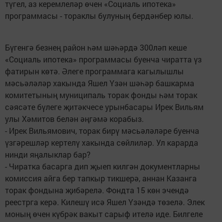
түгел, аз керемлеләр өчен «Социаль ипотека»
программасы - тораклы булуның бердәнбер юлы.
Бүгенгә безнең район һәм шәһәрдә 300ләп кеше
«Социаль ипотека» программасы буенча чиратта үз
фатирын көтә. Әлеге программага кагылышлы
мәсьәләләр хакында Яшел Үзән шәһәр башкарма
комитетының муниципаль торак фонды һәм торак
сәясәте бүлеге җитәкчесе урынбасары Ирек Вильям
улы Хәмитов белән әңгәмә корабыз.
- Ирек Вильямович, торак бирү мәсьәләләре буенча
үзгәрешләр кертелү хакында сөйлиләр. Ул карарда
нинди яңалыклар бар?
- Чиратка басарга дип җыеп килгән документларны
комиссия айга бер тапкыр тикшерә, аннан Казанга
торак фондына җибәрелә. Фондта 15 көн эчендә
реестрга керә. Килешү исә Яшел Үзәндә төзелә. Элек
моның өчен күбрәк вакыт сарыф ителә иде. Билгеле