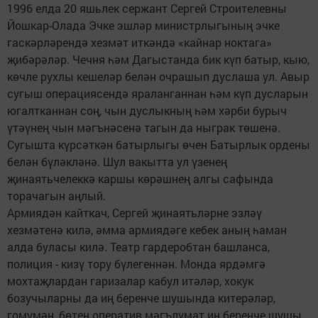
1996 елда 20 яшьлек сержант Сергей Строителевны
Йошкар-Олада Эчке эшләр министрлыгының эчке
гаскәрләрендә хезмәт иткәндә «кайнар ноктага»
җибәрәләр. Чечня һәм Дагыстанда бик күп батыр, кыю,
көчле рухлы кешеләр белән очрашып дуслаша ул. Авыр
сугыш операциясендә яраланганнан һәм күп дусларын
югалтканнан соң, чын дуслыкның һәм хәрби бурыч
үтәүнең чын мәгънәсенә тагын да ныграк төшенә.
Сугышта күрсәткән батырлыгы өчен Батырлык ордены
белән бүләкләнә. Шул вакытта ул үзенең
җинаятьчелеккә каршы көрәшнең алгы сафында
торачагын аңлый.
Армиядән кайткач, Сергей җинаятьләрне эзләү
хезмәтенә килә, әмма армиядәге кебек аның һаман
алда буласы килә. Театр гардеробтан башланса,
полиция - кизү тору бүлегеннән. Монда ярдәмгә
мохтаҗлардан гаризалар кабул итәләр, хокук
бозучыларны да иң беренче шушында китерәләр,
гомумән, бөтен оператив мәгълүмат иң беренче шушы