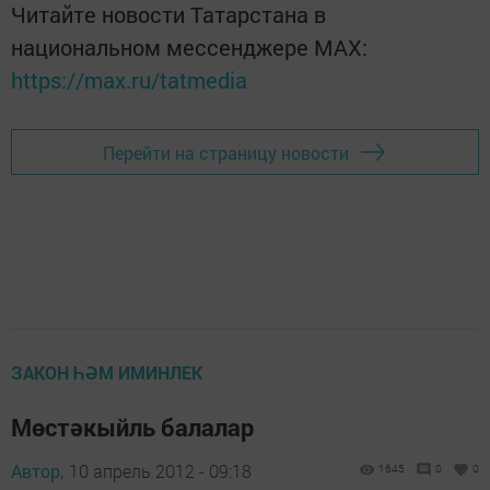
Читайте новости Татарстана в
национальном мессенджере MАХ:
https://max.ru/tatmedia
Перейти на страницу новости
ЗАКОН ҺӘМ ИМИНЛЕК
Мөстәкыйль балалар
Автор,
10 апрель 2012 - 09:18
1645
0
0