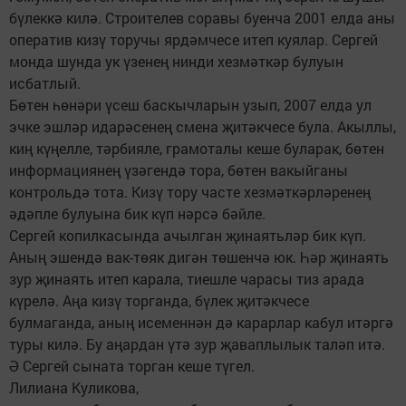
бүлеккә килә. Строителев соравы буенча 2001 елда аны
оператив кизү торучы ярдәмчесе итеп куялар. Сергей
монда шунда ук үзенең нинди хезмәткәр булуын
исбатлый.
Бөтен һөнәри үсеш баскычларын узып, 2007 елда ул
эчке эшләр идарәсенең смена җитәкчесе була. Акыллы,
киң күңелле, тәрбияле, грамоталы кеше буларак, бөтен
информациянең үзәгендә тора, бөтен вакыйганы
контрольдә тота. Кизү тору часте хезмәткәрләренең
әдәпле булуына бик күп нәрсә бәйле.
Сергей копилкасында ачылган җинаятьләр бик күп.
Аның эшендә вак-төяк дигән төшенчә юк. Һәр җинаять
зур җинаять итеп карала, тиешле чарасы тиз арада
күрелә. Аңа кизү торганда, бүлек җитәкчесе
булмаганда, аның исеменнән дә карарлар кабул итәргә
туры килә. Бу аңардан үтә зур җаваплылык таләп итә.
Ә Сергей сыната торган кеше түгел.
Лилиана Куликова,