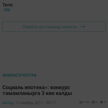
Теги:
250
Перейти на страницу новости
ИНФРАСТРУКТУРА
Социаль ипотека»: конкурс
тәмамланырга 3 көн калды
Автор,
11 ноябрь 2011 - 05:17
1169
0
0