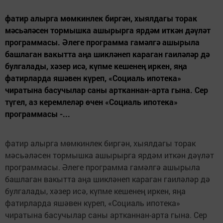
фатир алырга мөмкинлек биргән, хыялдагы торак
мәсьәләсен тормышка ашырырга ярдәм иткән дәүләт
программасы. Әлеге программа гамәлгә ашырыла
башлаган вакытта аңа шикләнеп караган гаиләләр дә
булгалады, хәзер исә, күпме кешенең иркен, яңа
фатирларда яшәвен күреп, «Социаль ипотека»
чиратына басучылар саны артканнан-арта гына. Сер
түгел, аз керемлеләр өчен «Социаль ипотека»
программасы -...
фатир алырга мөмкинлек биргән, хыялдагы торак
мәсьәләсен тормышка ашырырга ярдәм иткән дәүләт
программасы. Әлеге программа гамәлгә ашырыла
башлаган вакытта аңа шикләнеп караган гаиләләр дә
булгалады, хәзер исә, күпме кешенең иркен, яңа
фатирларда яшәвен күреп, «Социаль ипотека»
чиратына басучылар саны артканнан-арта гына. Сер