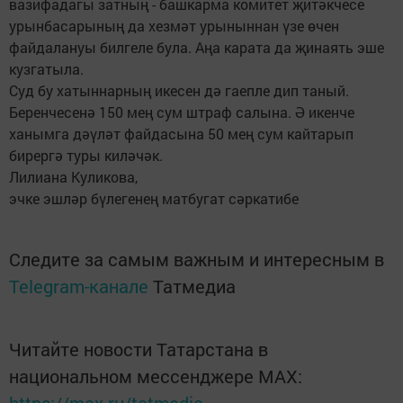
вазифадагы затның - башкарма комитет җитәкчесе
урынбасарының да хезмәт урыныннан үзе өчен
файдалануы билгеле була. Аңа карата да җинаять эше
кузгатыла.
Суд бу хатыннарның икесен дә гаепле дип таный.
Беренчесенә 150 мең сум штраф салына. Ә икенче
ханымга дәүләт файдасына 50 мең сум кайтарып
бирергә туры киләчәк.
Лилиана Куликова,
эчке эшләр бүлегенең матбугат сәркатибе
Следите за самым важным и интересным в
Telegram-канале
Татмедиа
Читайте новости Татарстана в
национальном мессенджере MАХ: