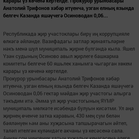
карары үз көченә кертелде. Прокурор урынбасары
Анатолий Трифонов хәбәр итүенчә, узган елның язында
белгеч Казанда яшәүчегә Осиноводан 0,06...
Республикада җир участоклары бирү иң коррупцияле
өлкәгә әйләнде. Вазифадагы затлар җинаятьләрне
нәкъ менә шул муниципаль җирне бүлгәндә кыла. Яшел
Үзән судының Осиново авыл җирлеге башкарма
комитеты белгече 60 яшьлек ханымга чыгарган хөкем
карары үз көченә кертелде.
Прокурор урынбасары Анатолий Трифонов хәбәр
итүенчә, узган елның язында белгеч Казанда яшәүчегә
Осиноводан 0,06 гектар мәйдан җир участогы алырга
тәкъдим итә. Әмма ул җир участогының ЯҮМР
муниципаль мөлкәте исәбендә булуын кисәтми. Ул аңа
җирнең өченче затка каравын, 430 мең сум белән
бәяләнүен һәм аны хуҗасына тапшырачагын әйтеп,
таләп ителгән күләмдәге акчаны үз кесәсенә сала.
Аннан соң чиновник хатын хуҗалык кенәгәсенә әлеге