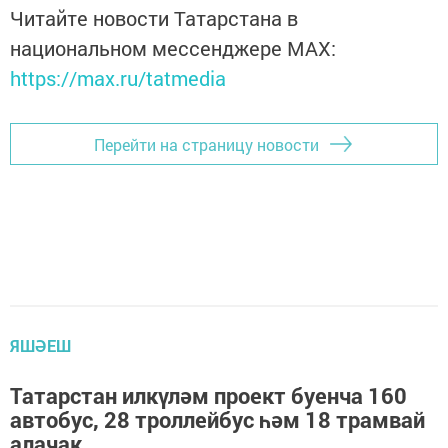
Читайте новости Татарстана в
национальном мессенджере MАХ:
https://max.ru/tatmedia
Перейти на страницу новости
ЯШӘЕШ
Татарстан илкүләм проект буенча 160
автобус, 28 троллейбус һәм 18 трамвай
алачак