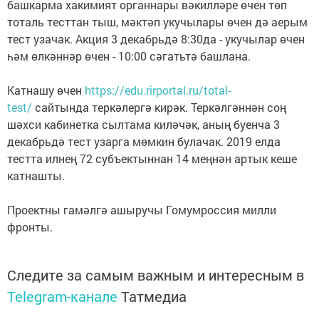
башкарма хакимият органнары вәкилләре өчен төп
тоталь тесттан тыш, мәктәп укучылары өчен дә аерым
тест узачак. Акция 3 декабрьдә 8:30да - укучылар өчен
һәм өлкәннәр өчен - 10:00 сәгатьтә башлана.
Катнашу өчен
https://edu.rirportal.ru/total-
test/
сайтында теркәлергә кирәк. Теркәлгәннән соң
шәхси кабинетка сылтама киләчәк, аның буенча 3
декабрьдә тест узарга мөмкин булачак. 2019 елда
тестта илнең 72 субъектыннан 14 меңнән артык кеше
катнашты.
Проектны гамәлгә ашыручы Гомумроссия милли
фронты.
Следите за самым важным и интересным в
Telegram-канале
Татмедиа