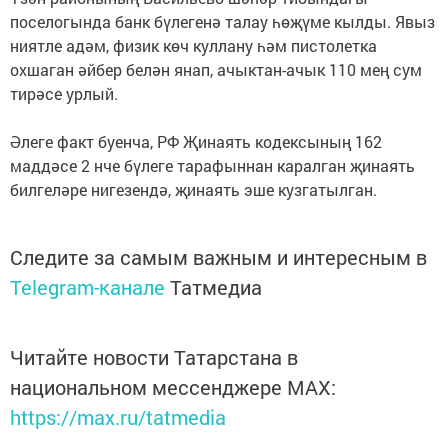
поселогында банк бүлегенә талау һөҗүме кылды. Явыз
ниятле адәм, физик көч куллану һәм пистолетка
охшаган әйбер белән янап, ачыктан-ачык 110 мең сум
тирәсе урлый.
Әлеге факт буенча, РФ Җинаять кодексының 162
маддәсе 2 нче бүлеге тарафыннан каралган җинаять
билгеләре нигезендә, җинаять эше кузгатылган.
Следите за самым важным и интересным в
Telegram-канале
Татмедиа
Читайте новости Татарстана в
национальном мессенджере MАХ:
https://max.ru/tatmedia