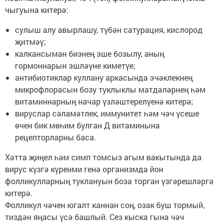
чыгуына китерә:
сулыш алу авырлашу, түбән сатурация, кислород
җитмәү;
калкансыман бизнең эше бозылу, аның
гормоннарын эшләүне киметүе;
антибиотиклар куллану аркасында эчәклекнең
микрофлорасын бозу туклыклы матдәләрнең һәм
витаминнарның начар үзләштерелүенә китерә;
вируслар сәламәтлек, иммунитет һәм чәч үсеше
өчен бик мөһим булган Д витаминына
рецепторларны баса.
Хәтта җиңел һәм симп томсыз агым вакытында да
вирус күзгә күренми генә организмда йон
фолликулларның туклануын боза торган үзгәрешләргә
китерә.
Фолликул чәчен югалт каннан соң, озак буш тормый,
тиздән яңасы үсә башлый. Сез кыска гына чәч