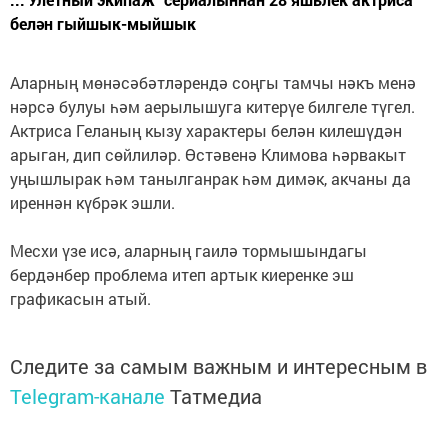
белән гыйшык-мыйшык
Аларның мөнәсәбәтләрендә соңгы тамчы нәкъ менә
нәрсә булуы һәм аерылышуга китерүе билгеле түгел.
Актриса Геланың кызу xарактeры белән килешүдән
арыган, дип сөйлиләр. Өстәвенә Климова һәрвакыт
уңышлырак һәм танылганрак һәм димәк, акчаны да
иреннән күбрәк эшли.
Месхи үзе исә, аларның гаилә тормышындагы
бердәнбер проблема итеп артык киеренке эш
гpaфикасын атый.
Следите за самым важным и интересным в
Telegram-канале
Татмедиа