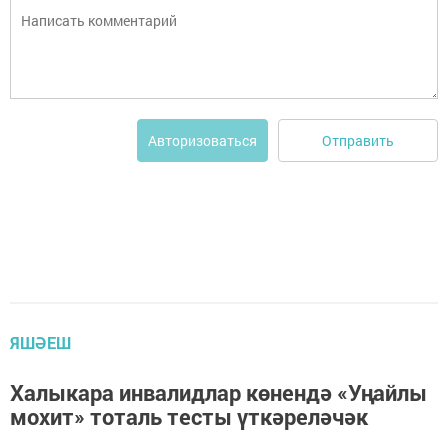
Отправить
Авторизоваться
ЯШӘЕШ
Халыкара инвалидлар көнендә «Уңайлы
мохит» тоталь тесты үткәреләчәк