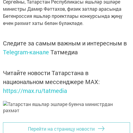
Сергейны, Татарстан Республикасы яшьләр эшләре
министры Дамир Фәттахов, физик затлар арасында
Бөтенроссия яшьләр проектлары конкурсында җиңү
өчен рәхмәт хаты белән бүләкләде.
Следите за самым важным и интересным в
Telegram-канале
Татмедиа
Читайте новости Татарстана в
национальном мессенджере MАХ:
https://max.ru/tatmedia
Перейти на страницу новости