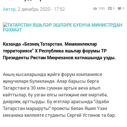
Автор,
2 декабрь 2020 - 17:52
1032
0
0
Казанда «Безнең Татарстан. Мөмкинлекләр
территориясе” X Республика яшьләр форумы ТР
Президенты Рөстәм Миңнеханов катнашында узды.
Аның кысаларында җәйге форум компаниясе
җиңүчеләре бүләкләнде. Алар барысы бергә
Татарстанга 30 млн сумнан артык акча алып
кайттылар, бу узган елгы нәтиҗәне ике мәртәбә,
диярлек, арттырды. Бу егетләр арасында "Әдәби
Татарстан маршруты" проекты белән Яшел Үзән
механика көллияте студенты Сергей Устинов та бар.