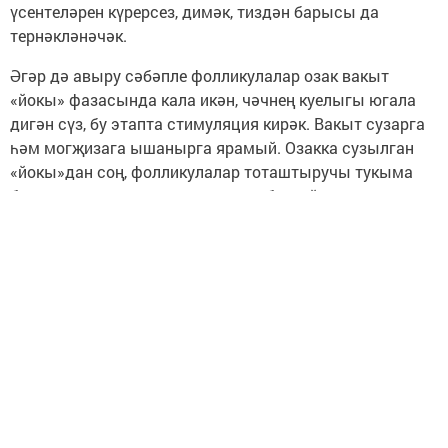
үсентеләрен күрерсез, димәк, тиздән барысы да
тернәкләнәчәк.
Әгәр дә авыру сәбәпле фолликулалар озак вакыт
«йокы» фазасында кала икән, чәчнең куелыгы югала
дигән сүз, бу этапта стимуляция кирәк. Вакыт сузарга
һәм могҗизага ышанырга ярамый. Озакка сузылган
«йокы»дан соң, фолликулалар тоташтыручы тукыма
белән каплана һәм алардан инде беркайчан да яңа чәч
үсеп чыкмаячак.
Дәвалауны диагностикалау һәм билгеләү өчен,
трихологка вакытында мөрәҗәгать итегез, югыйсә
элекке куе чәчегезне кайтарып булмаячак.
Следите за самым важным и интересным в
Telegram-канале
Татмедиа