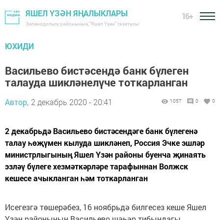
ЯШЕЛ ҮЗӘН ЯҢАЛЫКЛАРЫ
16+
Зеленодольск районының "Яшел Үзән" газетасы
ЮХИДИ
Васильево бистәсендә банк бүлеген
талауда шикләнелүче тоткарланган
Автор,
2 декабрь 2020 - 20:41
1057
0
0
2 декабрьдә Васильево бистәсендәге банк бүлегенә
талау һөҗүмен кылуда шикләнеп, Россия Эчке эшләр
министрлыгының Яшел Үзән районы буенча җинаять
эзләү бүлеге хезмәткәрләре тарафыннан Волжск
кешесе ачыкланган һәм тоткарланган
Исегезгә төшерәбез, 16 ноябрьдә билгесез кеше Яшел
Үзән районының Васильево шәһәр тибындагы