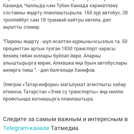
Казанда, Чаллыда һәм Түбән Камада хәрәкәтләнү
составны яңарту планлаштырыла. 160 зур автобус, 28
троллейбус һәм 18 трамвай кайтуы көтелә, дип
аңлатты спикер.
"Паркны яңарту - шул исәптән куркынычсызлык та. 50
проценттан артык тузган 1830 транспорт чарасы
безнең төбәк юллары буйлап йөри. Аларны
алыштырырга кирәк. Алмашка яңа буын автобуслары
килергә тиеш ", - дип билгеләде Хәнифов.
Элегрәк «Татар-информ» мәгълүмат агентлыгы хәбәр
иткәнчә, Татарстан «Эчке су транспорты» яңа милли
проектында катнашырга планлаштыра.
Следите за самым важным и интересным в
Telegram-канале
Татмедиа