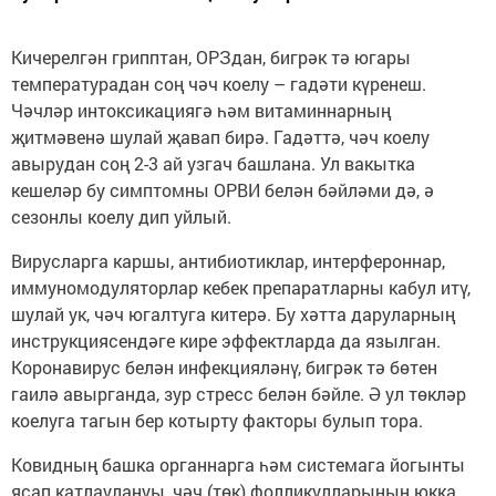
Кичерелгән грипптан, ОРЗдан, бигрәк тә югары
температурадан соң чәч коелу – гадәти күренеш.
Чәчләр интоксикациягә һәм витаминнарның
җитмәвенә шулай җавап бирә. Гадәттә, чәч коелу
авырудан соң 2-3 ай узгач башлана. Ул вакытка
кешеләр бу симптомны ОРВИ белән бәйләми дә, ә
сезонлы коелу дип уйлый.
Вирусларга каршы, антибиотиклар, интерфероннар,
иммуномодуляторлар кебек препаратларны кабул итү,
шулай ук, чәч югалтуга китерә. Бу хәтта даруларның
инструкциясендәге кире эффектларда да язылган.
Коронавирус белән инфекцияләнү, бигрәк тә бөтен
гаилә авырганда, зур стресс белән бәйле. Ә ул төкләр
коелуга тагын бер котырту факторы булып тора.
Ковидның башка органнарга һәм системага йогынты
ясап катлаулануы, чәч (төк) фолликулларының юкка