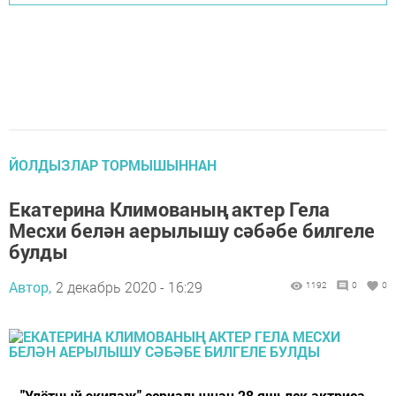
ЙОЛДЫЗЛАР ТОРМЫШЫННАН
Екатерина Климованың актер Гела
Месхи белән аерылышу сәбәбе билгеле
булды
Автор,
2 декабрь 2020 - 16:29
1192
0
0
..."Улётный экипаж" сериалыннан 28 яшьлек актриса