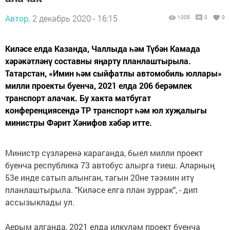
Автор,
2 декабрь 2020 - 16:15
1005
0
0
Киләсе елда Казанда, Чаллыда һәм Түбән Камада
хәрәкәтләнү составны яңарту планлаштырыла.
Татарстан, «Имин һәм сыйфатлы автомобиль юллары»
милли проекты буенча, 2021 елда 206 берәмлек
транспорт алачак. Бу хакта матбугат
конференциясендә ТР транспорт һәм юл хуҗалыгы
министры Фәрит Хәнифов хәбәр итте.
Министр сүзләренә караганда, быел милли проект
буенча республика 73 автобус алырга тиеш. Аларның
53е инде сатып алынган, тагын 20не тәэмин итү
планлаштырыла. "Киләсе елга план зуррак", - дип
ассызыклады ул.
Аерым алганда, 2021 елда илкүләм проект буенча