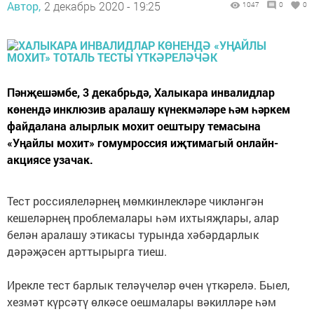
Автор,
2 декабрь 2020 - 19:25
1047
0
0
Пәнҗешәмбе, 3 декабрьдә, Халыкара инвалидлар
көнендә инклюзив аралашу күнекмәләре һәм һәркем
файдалана алырлык мохит оештыру темасына
«Уңайлы мохит» гомумроссия иҗтимагый онлайн-
акциясе узачак.
Тест россиялеләрнең мөмкинлекләре чикләнгән
кешеләрнең проблемалары һәм ихтыяҗлары, алар
белән аралашу этикасы турында хәбәрдарлык
дәрәҗәсен арттырырга тиеш.
Ирекле тест барлык теләүчеләр өчен үткәрелә. Быел,
хезмәт күрсәтү өлкәсе оешмалары вәкилләре һәм