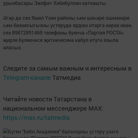
урынбасары Зөлфәт Хәбибуллин катнашты.
Әгәр дә сез Яшел Үзән районы һәм шәһәре эшмәкәре
һәм бизнесыгызны үстерүдә ярдәм итәргә кирәк икән,
сез 89872891469 телефоны буенча «Партия РОСТА»
җирле бүлекчәсе җитәкчесенә кабул итүгә языла
аласыз.
Следите за самым важным и интересным в
Telegram-канале
Татмедиа
Читайте новости Татарстана в
национальном мессенджере MАХ:
https://max.ru/tatmedia