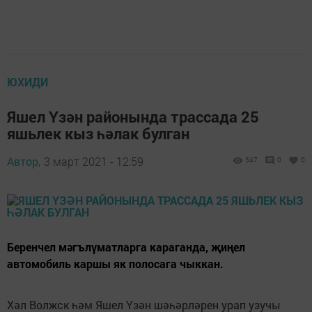
ЮХИДИ
Яшел Үзән районында трассада 25
яшьлек кыз һәлак булган
Автор,
3 март 2021 - 12:59
547
0
0
Беренчел мәгълүматларга караганда, җиңел
автомобиль каршы як полосага чыккан.
Хәл Волжск һәм Яшел Үзән шәһәрләрен урап узучы