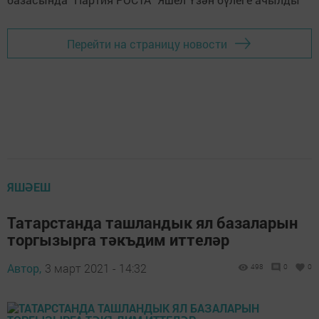
Перейти на страницу новости
ЯШӘЕШ
Татарстанда ташландык ял базаларын
торгызырга тәкъдим иттеләр
Автор,
3 март 2021 - 14:32
498
0
0