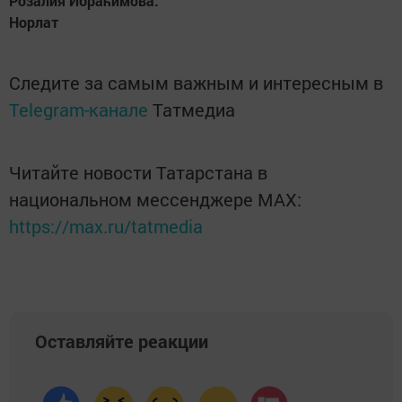
Розалия Ибраһимова.
Норлат
Следите за самым важным и интересным в
Telegram-канале
Татмедиа
Читайте новости Татарстана в
национальном мессенджере MАХ:
https://max.ru/tatmedia
Оставляйте реакции