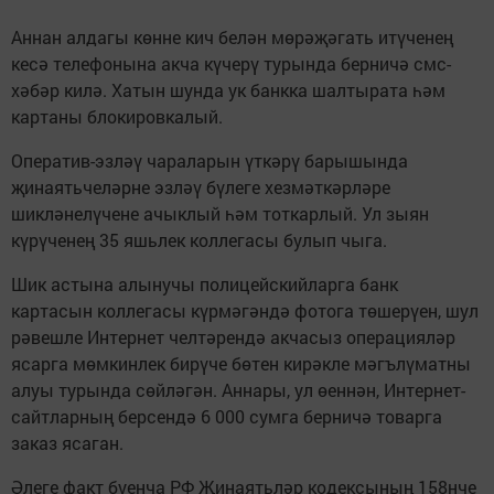
Аннан алдагы көнне кич белән мөрәҗәгать итүченең
кесә телефонына акча күчерү турында берничә смс-
хәбәр килә. Хатын шунда ук банкка шалтырата һәм
картаны блокировкалый.
Оператив-эзләү чараларын үткәрү барышында
җинаятьчеләрне эзләү бүлеге хезмәткәрләре
шикләнелүчене ачыклый һәм тоткарлый. Ул зыян
күрүченең 35 яшьлек коллегасы булып чыга.
Шик астына алынучы полицейскийларга банк
картасын коллегасы күрмәгәндә фотога төшерүен, шул
рәвешле Интернет челтәрендә акчасыз операцияләр
ясарга мөмкинлек бирүче бөтен кирәкле мәгълүматны
алуы турында сөйләгән. Аннары, ул өеннән, Интернет-
сайтларның берсендә 6 000 сумга берничә товарга
заказ ясаган.
Әлеге факт буенча РФ Җинаятьләр кодексының 158нче