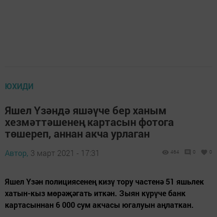
ЮХИДИ
Яшел Үзәндә яшәүче бер ханым
хезмәттәшенең картасын фотога
төшереп, аннан акча урлаган
Автор,
3 март 2021 - 17:31
464
0
0
Яшел Үзән полициясенең кизү тору частенә 51 яшьлек
хатын-кыз мөрәҗәгать иткән. Зыян күрүче банк
картасыннан 6 000 сум акчасы югалуын аңлаткан.