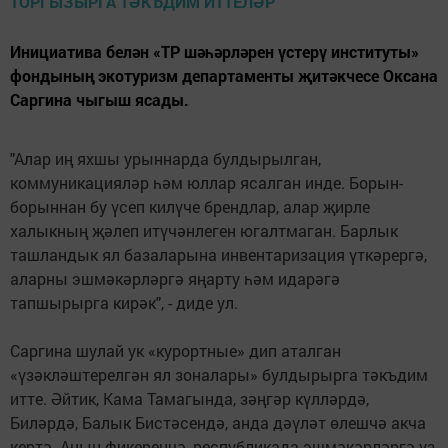
Инициатива белән «ТР шәһәрләрен үстерү институты»
фондының экотуризм департаменты җитәкчесе Оксана
Саргина чыгыш ясады.
"Алар иң яхшы урыннарда булдырылган,
коммуникацияләр һәм юллар ясалган инде. Борын-
борыннан бу үсеп килүче брендлар, алар җирле
халыкның җәлеп итүчәнлеген югалтмаган. Барлык
ташландык ял базаларына инвентаризация үткәрергә,
аларны эшмәкәрләргә яңарту һәм идарәгә
тапшырырга кирәк", - диде ул.
Саргина шулай ук «курортные» дип аталган
«үзәкләштерелгән ял зоналары» булдырырга тәкъдим
итте. Әйтик, Кама Тамагында, зәңгәр күлләрдә,
Биләрдә, Балык Бистәсендә, анда дәүләт өлешчә акча
кертә. Аның фикеренчә, республикада эшмәкәрләргә үз