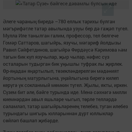
Әлеге чараның биредә –780 еллык тарихы булган
мәгърифәтле татар авылында узуы бер дә гаҗәп түгел.
Мулла Иле танылган галим, профессор, тел белгече
Гомәр Саттаров, шагыйрь, язучы, мәгариф йолдызы
Равил Сәйфетдинов, шагыйрә Фирдәүсә Кәримова һәм
тагын бик күп язучылар, җыр чылар, нәфис сүз
осталарын тудырган бик уңышлы туфрак лы җирлек.
Өр-яңадан яңартылып, төзекләндерелгән мәдәният
йортының матурлыгына, уңайлыгына бирегә килеп
керүгә үк сокланмый мөмкин түгел. Җылы, якты, иркен.
Сүзем бит әле, бәйге турында иде. Менә сәхнәгә милли
киемнәрдән авыл яшьләре чыгып, төрле телләрдә
сәламләп, татар шагыйрьләренең телебез, туган илебез
турындагы шигырь юлларыннан дүрт юллыклар
сөйләп башлап җибәрде.