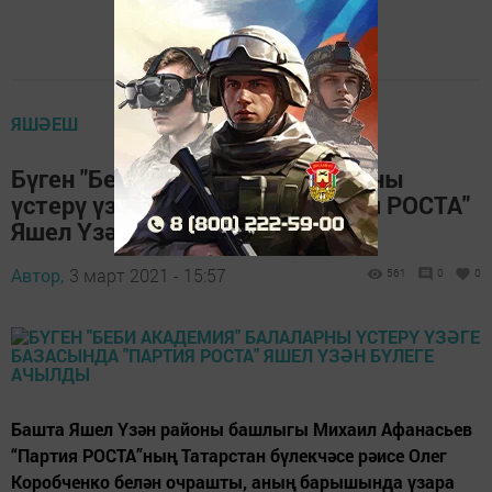
ЯШӘЕШ
Бүген "Беби Академия" балаларны
үстерү үзәге базасында "Партия РОСТА"
Яшел Үзән бүлеге ачылды
Автор,
3 март 2021 - 15:57
561
0
0
Башта Яшел Үзән районы башлыгы Михаил Афанасьев
“Партия РОСТА”ның Татарстан бүлекчәсе рәисе Олег
Коробченко белән очрашты, аның барышында үзара