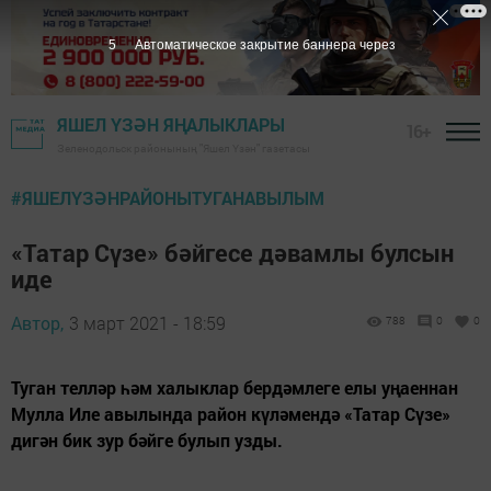
5
Автоматическое закрытие баннера через
ЯШЕЛ ҮЗӘН ЯҢАЛЫКЛАРЫ
16+
Зеленодольск районының "Яшел Үзән" газетасы
#ЯШЕЛҮЗӘНРАЙОНЫТУГАНАВЫЛЫМ
«Татар Сүзе» бәйгесе дәвамлы булсын
иде
Автор,
3 март 2021 - 18:59
788
0
0
Туган телләр һәм халыклар бердәмлеге елы уңаеннан
Мулла Иле авылында район күләмендә «Татар Сүзе»
дигән бик зур бәйге булып узды.