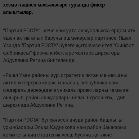
хезмәттәшлек мәсьәләләре турында фикер
алыштылар.
“Партия РОСТА” - кече һәм урта эшкуарлыкка ярдәм итү
эшен актив алып баручы эшмәкәрләр партиясе. Яшел
Үзәндә "Партия РОСТА" бүлеге җитәкчесе итеп "Сыйфат
фабрикасы" фирма кибетләре челтәре директоры
Абдуллина Регина билгеләнде.
«Яшел Үзән районы зур, стратегик яктан мөһим, аны
актив үстерергә кирәк, мәсәлән, республика һәм
федераль дәрәҗәдәге уникаль проектларны гамәлгә
ашырып, район эшкуарлары белән берләшеп», - дип
шәрехләде Абдуллина Регина.
“Партия РОСТА” бүлекчәсен ачуда район башлыгы
урынбасары Эльза Кадникова һәм район башкарма
комитетының стратегик үсеш буенча җитәкче