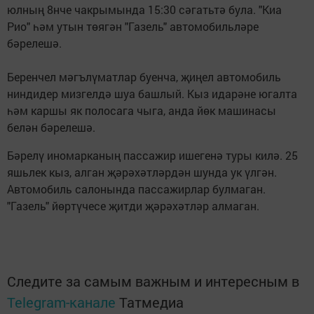
юлның 8нче чакрымында 15:30 сәгатьтә була. "Киа
Рио" һәм утын төягән "Газель" автомобильләре
бәрелешә.
Беренчел мәгълүматлар буенча, җиңел автомобиль
ниндидер мизгелдә шуа башлый. Кыз идарәне югалта
һәм каршы як полосага чыга, анда йөк машинасы
белән бәрелешә.
Бәрелү иномарканың пассажир ишегенә туры килә. 25
яшьлек кыз, алган җәрәхәтләрдән шунда ук үлгән.
Автомобиль салонында пассажирлар булмаган.
"Газель" йөртүчесе җитди җәрәхәтләр алмаган.
Следите за самым важным и интересным в
Telegram-канале
Татмедиа