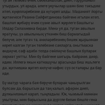
Туган телебез өчен, сөбеханаллаһ, диеп, горурланып
утырдык. ул арада, әлеге укучылар шаян бию тәкъдим
итеп, күңелләребезне дә күтәреп алды. Мәдәният йорты
җитәкчесе Рәзинә Сәйфетдинова бәйгене игълан итеп,
башлап җибәрү өчен сүзне авыл җирлеге башлыгы
Илдар Сәлахиевка бирде. Менә ул да, туган авылын
яратучы, үз авылының үткәнен биш бармагыдай
белүче, әле тугач та, әниләребезнең бишек җырыннан
кереп калган туган телебезне сакларга, онытмаска
өндәүче, саф әдәби телдә сөйләүче башлык буларак
хөрмәт уятты. Мин бу бәйгене шигырь бәйрәме, дияр,
идем. Иллегә якын катнашучы арасында биш яшьлеге
дә, җитмешкә җитеп килүче нәфис сүз осталары да бар
иде.
Бу матур чарага бәя бирүче буларак чакырылган
булсам да, барысын да таң калып, афәрин диеп,
дулкынланып карап, тыңладым. Юк, чыкмый миннән
укытучы, мин барысына да дүртле белән бишле генә