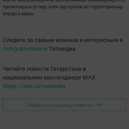
проектларын үстерү өчен зур булмаган территорияләр
бирергә кирәк.
Следите за самым важным и интересным в
Telegram-канале
Татмедиа
Читайте новости Татарстана в
национальном мессенджере MАХ:
https://max.ru/tatmedia
Перейти на страницу новости