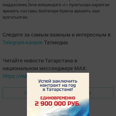
маддәсенең 3нче өлешендәге «г» пунктында каралган
җинаять составы билгеләре буенча җинаять эше
кузгатылган.
Следите за самым важным и интересным в
Telegram-канале
Татмедиа
Читайте новости Татарстана в
национальном мессенджере MАХ:
https://max.ru/tatmedia
Перейти на страницу новости