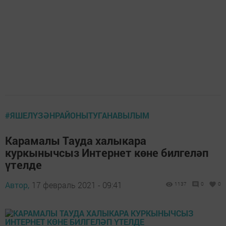
#ЯШЕЛҮЗӘНРАЙОНЫТУГАНАВЫЛЫМ
Карамалы Тауда халыкара
куркынычсыз Интернет көне билгеләп
үтелде
Автор,
17 февраль 2021 - 09:41
1137
0
0