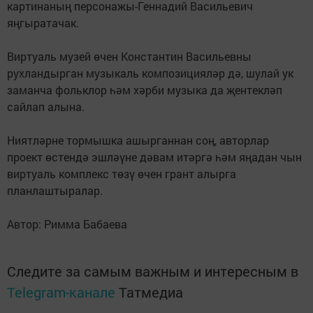
картинаның персонажы-Геннадий Васильевич
яңгыратачак.
Виртуаль музей өчен Константин Васильевны
рухландырган музыкаль композицияләр дә, шулай ук
заманча фольклор һәм хәрби музыка да җентекләп
сайлап алына.
Ниятләрне тормышка ашырганнан соң, авторлар
проект өстендә эшләүне дәвам итәргә һәм яңадан чын
виртуаль комплекс төзү өчен грант алырга
планлаштыралар.
Автор: Римма Бабаева
Следите за самым важным и интересным в
Telegram-канале
Татмедиа