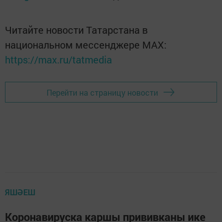
Читайте новости Татарстана в
национальном мессенджере MАХ:
https://max.ru/tatmedia
Перейти на страницу новости
ЯШӘЕШ
Коронавируска каршы прививканы ике