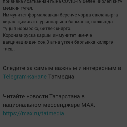
прививка ясатканнан гына COVID-19 белән чирләп китү
мөмкин түгел.
Иммунитет формалашкан беренче чорда сакланырга
кирәк: җәмәгать урыннарына бармаска, салкында
туңып йөрмәскә, битлек кияргә.
Коронавируска каршы иммунитет икенче
вакцинациядән соң 3 атна үткәч барлыкка килергә
тиеш.
Следите за самым важным и интересным в
Telegram-канале
Татмедиа
Читайте новости Татарстана в
национальном мессенджере MАХ:
https://max.ru/tatmedia