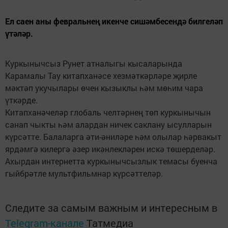
Ел саен аны февральнең икенче сишәмбесендә билгеләп
үтәләр.
Куркынычсыз Рунет атналыгы кысаларында
Карамалы Тау китапханәсе хезмәткәрләре җирле
мәктәп укучылары өчен кызыклы һәм мөһим чара
үткәрде.
Китапханәчеләр глобаль челтәрнең төп куркынычын
санап чыкты һәм алардан ничек саклану ысулларын
күрсәтте. Балаларга әти-әниләре һәм олылар һәрвакыт
ярдәмгә килергә әзер икәнлекләрен искә төшерделәр.
Ахырдан интернетта куркынычсызлык темасы буенча
гыйбрәтле мультфильмнар күрсәттеләр.
Следите за самым важным и интересным в
Telegram-канале
Татмедиа