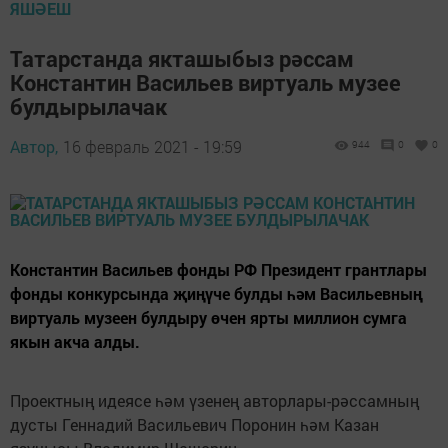
ЯШӘЕШ
Татарстанда якташыбыз рәссам
Константин Васильев виртуаль музее
булдырылачак
Автор,
16 февраль 2021 - 19:59
944
0
0
Константин Васильев фонды РФ Президент грантлары
фонды конкурсында җиңүче булды һәм Васильевның
виртуаль музеен булдыру өчен ярты миллион сумга
якын акча алды.
Проектның идеясе һәм үзенең авторлары-рәссамның
дусты Геннадий Васильевич Поронин һәм Казан