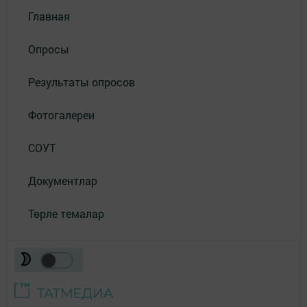
Главная
Опросы
Результаты опросов
Фотогалереи
СОУТ
Документлар
Төрле темалар