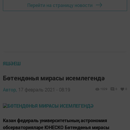
Перейти на страницу новости
ЯШӘЕШ
Бөтендөнья мирасы исемлегендә
Автор,
17 февраль 2021 - 08:19
1029
0
0
Казан федераль университетының астрономия
обсерваторияләре ЮНЕСКО Бөтендөнья мирасы