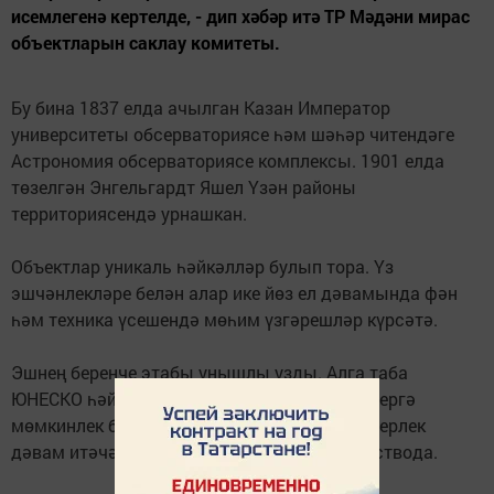
исемлегенә кертелде, - дип хәбәр итә ТР Мәдәни мирас
объектларын саклау комитеты.
Бу бина 1837 елда ачылган Казан Император
университеты обсерваториясе һәм шәһәр читендәге
Астрономия обсерваториясе комплексы. 1901 елда
төзелгән Энгельгардт Яшел Үзән районы
территориясендә урнашкан.
Объектлар уникаль һәйкәлләр булып тора. Үз
эшчәнлекләре белән алар ике йөз ел дәвамында фән
һәм техника үсешендә мөһим үзгәрешләр күрсәтә.
Эшнең беренче этабы уңышлы узды. Алга таба
ЮНЕСКО һәйкәлләренең төп исемлегенә керергә
мөмкинлек бирәчәк номинацион досьега әзерлек
дәвам итәчәк, - дип билгеләп үтәләр ведомствода.