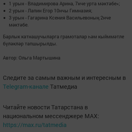
1 урын - Владимирова Арина, 7нче урта мәктәбе»;
2 урын - Лапин Егор 10нчы Гимназия;
3 урын - Гагарина Ксения Васильевоның 2нче
мәктәбе.
Барлык катнашучыларга грамоталар һәм кыйммәтле
бүләкләр тапшырылды.
Автор: Ольга Мартышина
Следите за самым важным и интересным в
Telegram-канале
Татмедиа
Читайте новости Татарстана в
национальном мессенджере MАХ:
https://max.ru/tatmedia