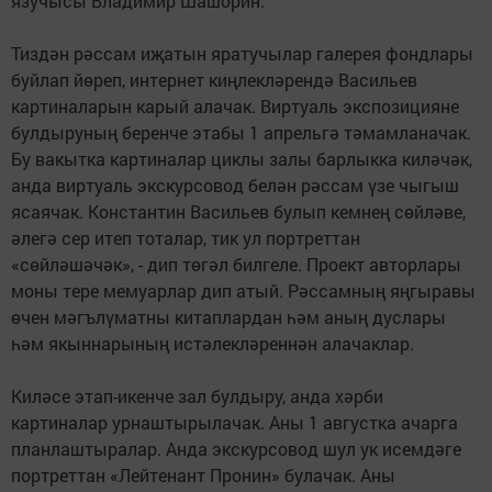
язучысы Владимир Шашорин.
Тиздән рәссам иҗатын яратучылар галерея фондлары
буйлап йөреп, интернет киңлекләрендә Васильев
картиналарын карый алачак. Виртуаль экспозицияне
булдыруның беренче этабы 1 апрельгә тәмамланачак.
Бу вакытка картиналар циклы залы барлыкка киләчәк,
анда виртуаль экскурсовод белән рәссам үзе чыгыш
ясаячак. Константин Васильев булып кемнең сөйләве,
әлегә сер итеп тоталар, тик ул портреттан
«сөйләшәчәк», - дип төгәл билгеле. Проект авторлары
моны тере мемуарлар дип атый. Рәссамның яңгыравы
өчен мәгълүматны китаплардан һәм аның дуслары
һәм якыннарының истәлекләреннән алачаклар.
Киләсе этап-икенче зал булдыру, анда хәрби
картиналар урнаштырылачак. Аны 1 августка ачарга
планлаштыралар. Анда экскурсовод шул ук исемдәге
портреттан «Лейтенант Пронин» булачак. Аны