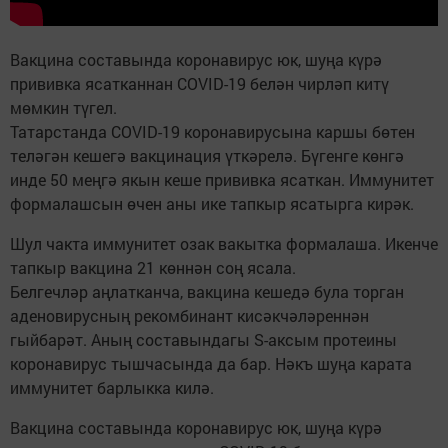
Вакцина составында коронавирус юк, шуңа күрә
прививка ясатканнан COVID-19 белән чирләп китү
мөмкин түгел.
Татарстанда COVID-19 коронавирусына каршы бөтен
теләгән кешегә вакцинация үткәрелә. Бүгенге көнгә
инде 50 меңгә якын кеше прививка ясаткан. Иммунитет
формалашсын өчен аны ике тапкыр ясатырга кирәк.
Шул чакта иммунитет озак вакытка формалаша. Икенче
тапкыр вакцина 21 көннән соң ясала.
Белгечләр аңлатканча, вакцина кешедә була торган
аденовирусның рекомбинант кисәкчәләреннән
гыйбарәт. Аның составындагы S-аксым протеины
коронавирус тышчасында да бар. Нәкъ шуңа карата
иммунитет барлыкка килә.
Вакцина составында коронавирус юк, шуңа күрә