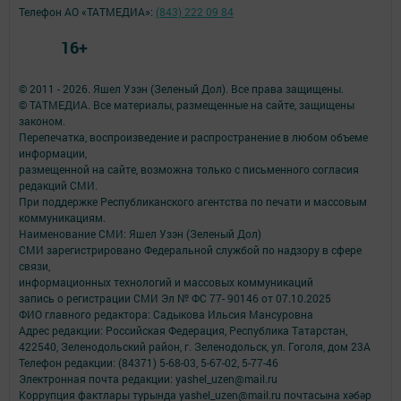
Телефон АО «ТАТМЕДИА»:
(843) 222 09 84
16+
© 2011 - 2026. Яшел Узэн (Зеленый Дол). Все права защищены.
© ТАТМЕДИА. Все материалы, размещенные на сайте, защищены
законом.
Перепечатка, воспроизведение и распространение в любом объеме
информации,
размещенной на сайте, возможна только с письменного согласия
редакций СМИ.
При поддержке Республиканского агентства по печати и массовым
коммуникациям.
Наименование СМИ: Яшел Узэн (Зеленый Дол)
СМИ зарегистрировано Федеральной службой по надзору в сфере
связи,
информационных технологий и массовых коммуникаций
запись о регистрации СМИ Эл № ФС 77- 90146 от 07.10.2025
ФИО главного редактора: Садыкова Ильсия Мансуровна
Адрес редакции: Российская Федерация, Республика Татарстан,
422540, Зеленодольский район, г. Зеленодольск, ул. Гоголя, дом 23А
Телефон редакции: (84371) 5-68-03, 5-67-02, 5-77-46
Электронная почта редакции: yashel_uzen@mail.ru
Коррупция фактлары турында yashel_uzen@mail.ru почтасына хәбәр