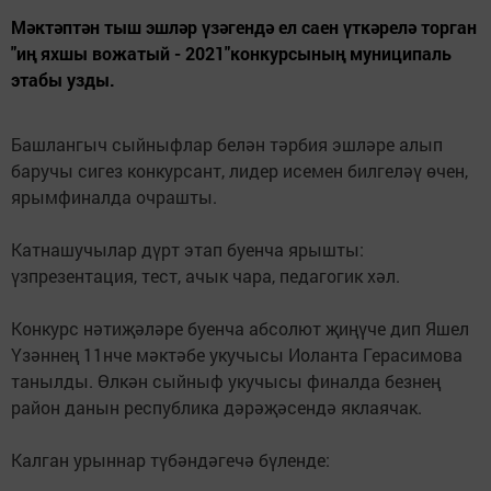
Мәктәптән тыш эшләр үзәгендә ел саен үткәрелә торган
"иң яхшы вожатый - 2021"конкурсының муниципаль
этабы узды.
Башлангыч сыйныфлар белән тәрбия эшләре алып
баручы сигез конкурсант, лидер исемен билгеләү өчен,
ярымфиналда очрашты.
Катнашучылар дүрт этап буенча ярышты:
үзпрезентация, тест, ачык чара, педагогик хәл.
Конкурс нәтиҗәләре буенча абсолют җиңүче дип Яшел
Үзәннең 11нче мәктәбе укучысы Иоланта Герасимова
танылды. Өлкән сыйныф укучысы финалда безнең
район данын республика дәрәҗәсендә яклаячак.
Калган урыннар түбәндәгечә бүленде: