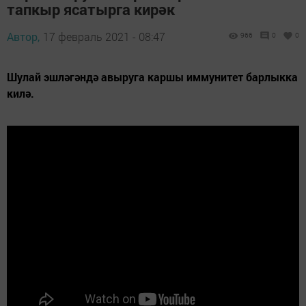
тапкыр ясатырга кирәк
Автор,
17 февраль 2021 - 08:47
966
0
0
Шулай эшләгәндә авыруга каршы иммунитет барлыкка
килә.