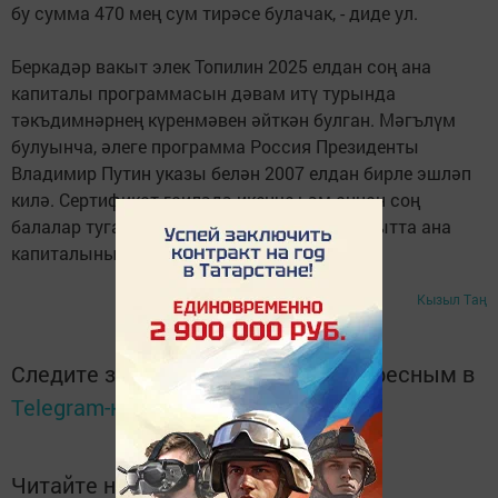
бу сумма 470 мең сум тирәсе булачак, - диде ул.
Беркадәр вакыт элек Топилин 2025 елдан соң ана
капиталы программасын дәвам итү турында
тәкъдимнәрнең күренмәвен әйткән булган. Мәгълүм
булуынча, әлеге программа Россия Президенты
Владимир Путин указы белән 2007 елдан бирле эшләп
килә. Сертификат гаиләдә икенче һәм аннан соң
балалар туган очракта бирелә. Хәзерге вакытта ана
капиталының суммасы - 453 мең сум.
Кызыл Таң
Следите за самым важным и интересным в
Telegram-канале
Татмедиа
Читайте новости Татарстана в