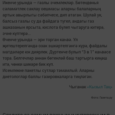
Икенче урында — газлы эчемлекләр. Бөтендөнья
сәламәтлек саклау оешмасы аларны балаларның
артык авырлыгы сәбәпчесе, дип атаган. Шулай ук,
балсыз газлы су да файдага түгел, андагы газ
ашказанын ярсыта, кислота бүлеп чыгаруга китерә,
эчне күптерә...
Өченче урында — эри торган каһвә. Ул
җитештерелгәндә озак эшкәртелгәнгә күрә, файдалы
матдәләре юк диярлек. Дүртенче булып “3 в 1” каһвәсе
тора. Белгечләр аннан бөтенләй баш тартырга киңәш
итә, чөнки шикәре бик күп.
Исемлекне пакетлы сутлар тәмамлый. Аларны
диетологлар баллы газировкаларга тиңләгән.
Чыганак
«Кызыл Таң»
Фото: Газета.ру
Следите за самым важным и интересным в