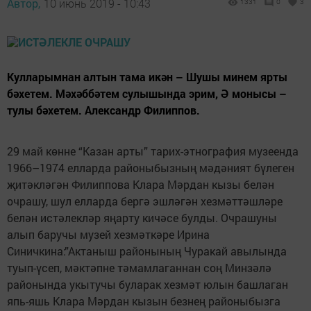
Автор,
10 июнь 2019 - 10:43
1331
0
3
Кулларымнан алтын тама икән – Шушы минем ярты
бәхетем. Мәхәббәтем сулышында эрим, Ә монысы –
тулы бәхетем. Александр Филиппов.
29 май көнне “Казан арты” тарих-этнография музеенда
1966–1974 елларда районыбызның мәдәният бүлеген
җитәкләгән Филиппова Клара Мәрдан кызы белән
очрашу, шул елларда бергә эшләгән хезмәттәшләре
белән истәлекләр яңарту кичәсе булды. Очрашуны
алып баручы музей хезмәткәре Ирина
Синичкина:”Актаныш районының Чуракай авылында
туып-үсеп, мәктәпне тәмамлаганнан соң Минзәлә
районында укытучы буларак хезмәт юлын башлаган
япь-яшь Клара Мәрдан кызын безнең районыбызга