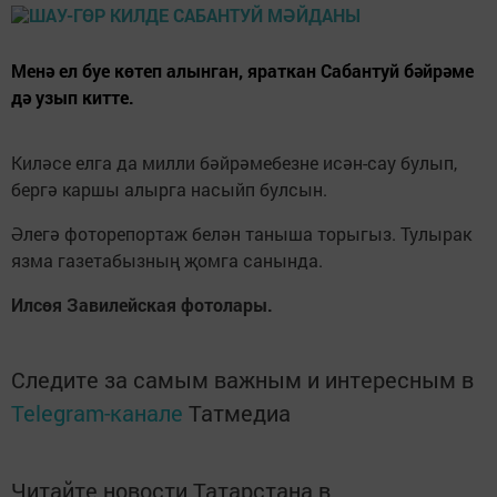
Менә ел буе көтеп алынган, яраткан Сабантуй бәйрәме
дә узып китте.
Киләсе елга да милли бәйрәмебезне исән-сау булып,
бергә каршы алырга насыйп булсын.
Әлегә фоторепортаж белән таныша торыгыз. Тулырак
язма газетабызның җомга санында.
Илсөя Завилейская фотолары.
Следите за самым важным и интересным в
Telegram-канале
Татмедиа
Читайте новости Татарстана в