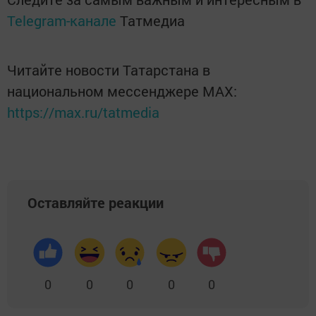
Telegram-канале
Татмедиа
Читайте новости Татарстана в
национальном мессенджере MАХ:
https://max.ru/tatmedia
Оставляйте реакции
0
0
0
0
0