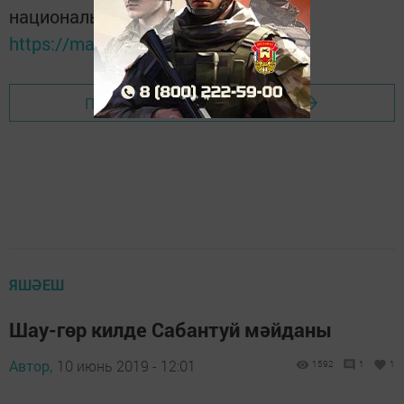
национальном мессенджере MАХ:
https://max.ru/tatmedia
Перейти на страницу новости
ЯШӘЕШ
Шау-гөр килде Сабантуй мәйданы
Автор,
10 июнь 2019 - 12:01
1592
1
1