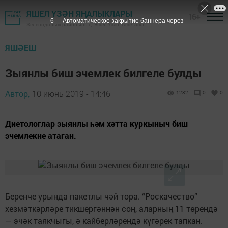
ЯШЕЛ ҮЗӘН ЯҢАЛЫКЛАРЫ
16+
5
Автоматическое закрытие баннера через
Зеленодольск районының "Яшел Үзән" газетасы
ЯШӘЕШ
Зыянлы биш эчемлек билгеле булды
Автор,
10 июнь 2019 - 14:46
1282
0
0
Диетологлар зыянлы һәм хәтта куркыныч биш
эчемлекне атаган.
Беренче урында пакетлы чәй тора. “Роскачество”
хезмәткәрләре тикшергәннән соң, аларның 11 төрендә
— эчәк таякчыгы, ә кайберләрендә күгәрек тапкан.