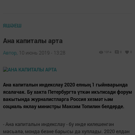
ЯШӘЕШ
Ана капиталы арта
Автор,
10 июнь 2019 - 13:28
1314
0
0
Ана капиталын индекслау 2020 елның 1 гыйнварында
ясалачак. Бу хакта Петербургта үткән икътисади форум
вакытында журналистларга Россия хезмәт һәм
социаль яклау министры Максим Топилин белдерде.
- Ана капиталын индекслау - бу инде килешенгән
мәсьәлә, монда безне барысы да хуплады. 2020 елдан