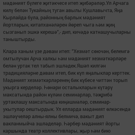
мәдәният бүлеге җитәкчесе итеп җибәрәләр.Ул Арчага
килү белән Тукайның туган авылы Кушлавычта, Яңа
Кырлайда була, районның барлык мәдәният
йортларын, китапханәләрен йөреп чыга һәм җиң
сызганып эшкә керешә”,- дип, кичәдә катнашучыларны
таныштырды.
Клара ханым үзе дәвам итеп: ”Хезмәт сөючән, белемгә
омтылучан Арча халкы һәм мәдәният хезмәткәрләре
белән уртак тел табып эшләдек.Яшәп килгән
традицияләрне дәвам итеп, бик күп яңалыклар керттек.
Мәдәният хезмәткәрләренең бик күбесе читтән торып
укырга керделәр. Һөнәри осталыкларын күтәрү
максатында район күләм семинарлар, тәҗрибә
уртаклашу максатында киңәшмәләр, семинар-
укытулар оештырдык. Ул елларда мәдәният өлкәсендә
эшләүчеләр алны-ялны белмичә, вакыт дип
вакланмыйча эшләделәр. Һәрбер мәдәният йорты
каршында театр коллективлары, җыр һәм бию