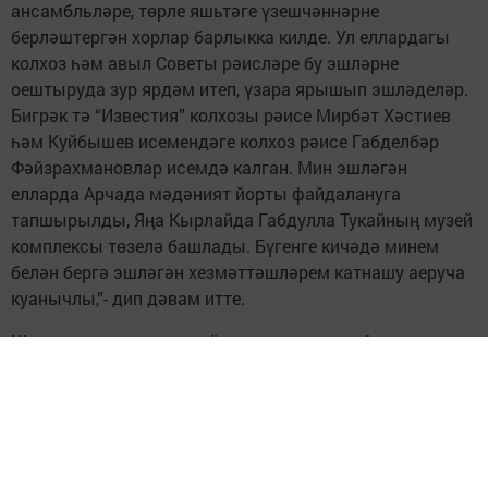
ансамбльләре, төрле яшьтәге үзешчәннәрне
берләштергән хорлар барлыкка килде. Ул еллардагы
колхоз һәм авыл Советы рәисләре бу эшләрне
оештыруда зур ярдәм итеп, үзара ярышып эшләделәр.
Бигрәк тә “Известия” колхозы рәисе Мирбәт Хәстиев
һәм Куйбышев исемендәге колхоз рәисе Габделбәр
Фәйзрахмановлар исемдә калган. Мин эшләгән
елларда Арчада мәдәният йорты файдалануга
тапшырылды, Яңа Кырлайда Габдулла Тукайның музей
комплексы төзелә башлады. Бүгенге кичәдә минем
белән бергә эшләгән хезмәттәшләрем катнашу аеруча
куанычлы,”- дип дәвам итте.
Шул елларда мәдәният йорты директоры булып
эшләгән Әминова Роза Фатыйх кызы, Габдрахманов
Равил Нәкыйп улы, Арча үзәк
китапханәсендә эшләгән Сабирова Сирена Хаҗи кызы,
Айван авылы мәдәният йорты директоры Гөлзилә