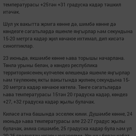
температурасы +25тән +31 градуска кадәр тәшкил
итәчәк.
Шул ук вакытта җомга көнне дә, шимбә көнне дә
көндезге сәгатьләрдә яшенле яңгырлар һәм секундына
15-20 метрга кадәр җил көчәюе ихтимал, дип кисәтә
синоптиклар.
23 июньдә, якшәмбе көнне һава торышы начарлана.
Төнлә урыны белән, ә көндез республика
территориясенең күпчелек өлешендә яшенле яңгырлар
һәм тәүлекнең якты вакытында җилнең секундына 15-
20 метрга кадәр көчәюе көтелә. Төнге сәгатьләрдә
һава температурасы 15тән 20 градуска кадәр, көндез
+27, +32 градуска кадәр җылы булачак.
Киләсе атна башында эсселек кими. Дүшәмбе көнне, 24
июньдә һава температурасы әле 22-27 градус җылы
булачак, әмма сишәмбе, 25 градуска кадәр була һәм ул
20-25 градустан югары күтәрелми. Урыны белән кабат