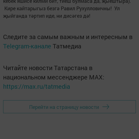
кебек яшисе килми бит, тиеш булмаса да, җыештыра).
Кире кайтарыгыз безгә Равил Рухулловичны! Ул
җыйганда тәртип иде, ни дисәгез дә!
Следите за самым важным и интересным в
Telegram-канале
Татмедиа
Читайте новости Татарстана в
национальном мессенджере MАХ:
https://max.ru/tatmedia
Перейти на страницу новости