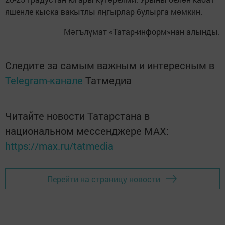
яшенле кыска вакытлы яңгырлар булырга мөмкин.
Мәгълүмат «Татар-информ»нан алынды.
Следите за самым важным и интересным в
Telegram-канале
Татмедиа
Читайте новости Татарстана в
национальном мессенджере MАХ:
https://max.ru/tatmedia
Перейти на страницу новости