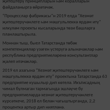
җитештерү принципларын һәм коралларын
файдаланырга өйрәтәчәк.
“Процесслар фабрикасы”н 2019 елда “Хезмәт
җитештерүчәнлеге һәм мәшгульлеккә ярдәм итү”
илкүләм проекты кысаларында төзи башларга
планлаштырыла.
Моннан тыш, быел Татарстанда төбәк
компетенцияләр үзәген үстерүгә алыначаклар һәм
республика предприятиеләренә консультантлар
җәлеп итәчәкләр.
2019 ел азагына “Хезмәт җитештерүчәнлеге һәм
мәшгульлеккә ярдәм итү” проектына Татарстанда 63
предприятие кушылыр дип көтелә. Икътисадның
чимал булмаган тармагында эшләүче бу
предприятиеләрдә хезмәт җитештерүчәнлеге
күрсәткече, 2018 ел белән чагыштырганда, 2,2
процентка артыр дип ниятләнә.