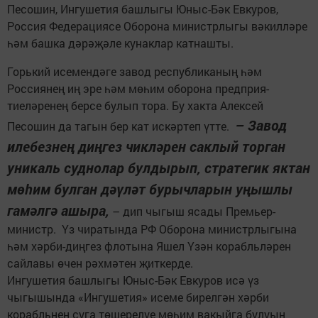
Песошин, Ингушетия башлыгы Юныс-Бәк Евкуров,
Россия Федерациясе Оборона министрлыгы вәкилләре
һәм башка дәрәҗәле кунаклар катнашты.
Горький исемендәге завод респуб­ликаның һәм
Россиянең иң эре һәм мөһим оборона предприя­
тиеләренең берсе булып тора. Бу хакта Алексей
– Завод
Песошин да тагын бер кат искәртеп үтте.
илебезнең диңгез чикләрен сак­лый торган
уникаль суднолар булдырып, стратегик яктан
мөһим булган дәүләт бурычларын уңышлы
гамәлгә ашыра,
– дип чыгыш ясады Премьер-
министр. Үз чиратында РФ Оборона министрлыгына
һәм хәрби-диңгез флотына Яшел Үзән корабльләрен
сайлавы өчен рәхмәтен җиткерде.
Ингушетия башлыгы Юныс-Бәк Евкуров исә үз
чыгышында «Ингушетия» исеме бирелгән хәрби
корабльнең суга төшерелүе мөһим вакыйга булуын