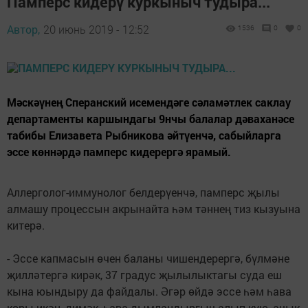
Памперс кидерү куркыныч тудыра...
Автор,
20 июнь 2019 - 12:52
1536
0
0
Мәскәүнең Сперанский исемендәге сәламәтлек саклау
департаменты каршындагы 9нчы балалар дәваханәсе
табибы Елизавета Рыбникова әйтүенчә, сабыйларга
эссе көннәрдә памперс кидерергә ярамый.
Аллерголог-иммунолог белдерүенчә, памперс җылы
алмашу процессын акрынайта һәм тәннең тиз кызуына
китерә.
- Эссе капмасын өчен баланы чишендерергә, бүлмәне
җилләтергә кирәк, 37 градус җылылыктагы суда еш
кына юындыру да файдалы. Әгәр өйдә эссе һәм һава
коры икән, димәк, һава дымландыргыч алып кую, ачык