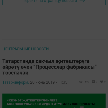
Перейти на страницу новости
ЦЕНТРАЛЬНЫЕ НОВОСТИ
Татарстанда сакчыл җитештерүгә
өйрәтү өчен “Процесслар фабрикасы”
төзеләчәк
Татар-информ,
20 июнь 2019 - 11:35
1359
0
0