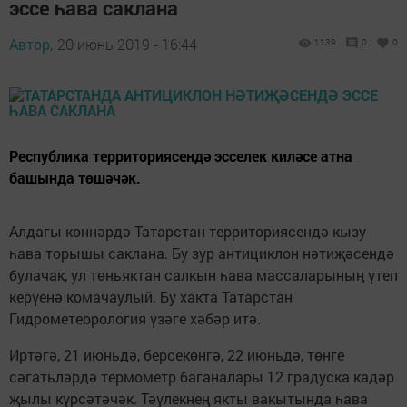
эссе һава саклана
Автор,
20 июнь 2019 - 16:44
1139
0
0
Республика территориясендә эсселек киләсе атна
башында төшәчәк.
Алдагы көннәрдә Татарстан территориясендә кызу
һава торышы саклана. Бу зур антициклон нәтиҗәсендә
булачак, ул төньяктан салкын һава массаларының үтеп
керүенә комачаулый. Бу хакта Татарстан
Гидрометеорология үзәге хәбәр итә.
Иртәгә, 21 июньдә, берсекөнгә, 22 июньдә, төнге
сәгатьләрдә термометр баганалары 12 градуска кадәр
җылы күрсәтәчәк. Тәүлекнең якты вакытында һава