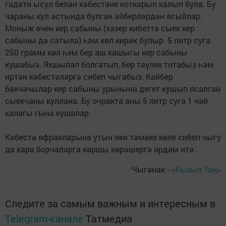
гадәти ысул белән кәбестәне коткарып калып була. Бу
чараны кул астында булган әйберләрдән ясыйлар.
Моныж өчен кер сабыны (хәзер кибеттә сыек кер
сабыны да сатыла) һәм көл кирәк булыр. 5 литр суга
250 грамм көл һәм бер аш кашыгы кер сабыны
кушабыз. Яхшылап болгатып, бер тәүлек тотабыз һәм
иртән кәбестәләргә сибеп чыгабыз. Кайбер
бакчачылар кер сабыны урынына дегет кушып ясалган
сыекчаны куллана. Бу очракта аны 5 литр суга 1 чәй
калагы гына кушалар.
Кәбестә яфракларына утын яки тәмәке көле сибеп чыгу
да кара борчаларга каршы көрәшергә ярдәм итә.
Чыганак -
«Кызыл Таң»
Следите за самым важным и интересным в
Telegram-канале
Татмедиа