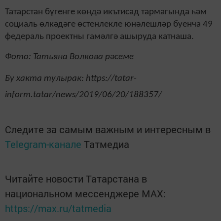
Татарстан бүгенге көндә икътисад тармагында һәм
социаль өлкәдәге өстенлекле юнәлешләр буенча 49
федераль проектны гамәлгә ашыруда катнаша.
Фото: Татьяна Волкова рәсеме
Бу хакта тулырак: https://tatar-
inform.tatar/news/2019/06/20/188357/
Следите за самым важным и интересным в
Telegram-канале
Татмедиа
Читайте новости Татарстана в
национальном мессенджере MАХ:
https://max.ru/tatmedia