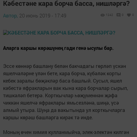
Кәбестәне кара борча басса, нишләргә?
Автор,
20 июнь 2019 - 17:49
1242
0
0
Аларга каршы көрәшүнең гади генә ысулы бар.
Эссе көннәр башлану белән бакчадагы гөрләп үскән
яшелчәләрне үлән бете, кара борча, күбәләк корты
кебек заралы бөҗәкләр баса башлый. Сусыл, яшел
кәбестә яфракларын вак кына кара борчалар сырып,
тишкәләп бетерә. Корткычлар һөҗүменнән җәфа
чиккән яшелчә яфраклары ямьсезләнә, шиңә, үсә
алмый утыра. Шуңа да вакытында ул корткычларга
каршы көрәш башларга кирәк тә инде.
Моның өчен химия кулланмыйча, элек-электән килгән