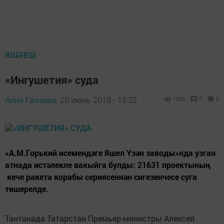
ЯШӘЕШ
«Ингушетия» суда
Алия Гаязова,
20 июнь 2019 - 15:32
1265
0
0
«А.М.Горький исемендәге Яшел Үзән заводы»нда узган
атнада истәлекле вакыйга булды: 21631 проектының
кече ракета корабы сериясеннән сигезенчесе суга
төшерелде.
Тантанада Татарстан Премьер-министры Алексей