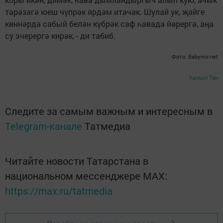
тәрәзәгә юеш чүпрәк ярдәм итәчәк. Шулай ук, җәйге
көннәрдә сабый белән күбрәк саф һавада йөрергә, аңа
су эчерергә кирәк, - ди табиб.
Фото: Babymir.net
Кызыл Таң
Следите за самым важным и интересным в
Telegram-канале
Татмедиа
Читайте новости Татарстана в
национальном мессенджере MАХ:
https://max.ru/tatmedia