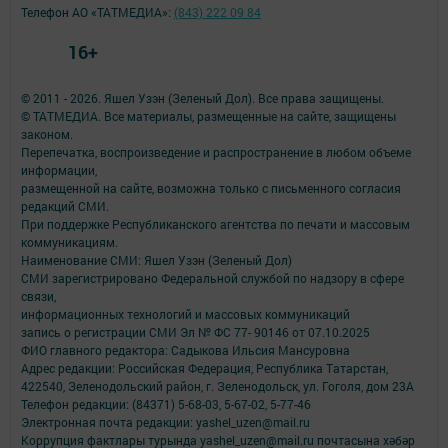
Телефон АО «ТАТМЕДИА»:
(843) 222 09 84
16+
© 2011 - 2026. Яшел Узэн (Зеленый Дол). Все права защищены.
© ТАТМЕДИА. Все материалы, размещенные на сайте, защищены
законом.
Перепечатка, воспроизведение и распространение в любом объеме
информации,
размещенной на сайте, возможна только с письменного согласия
редакций СМИ.
При поддержке Республиканского агентства по печати и массовым
коммуникациям.
Наименование СМИ: Яшел Узэн (Зеленый Дол)
СМИ зарегистрировано Федеральной службой по надзору в сфере
связи,
информационных технологий и массовых коммуникаций
запись о регистрации СМИ Эл № ФС 77- 90146 от 07.10.2025
ФИО главного редактора: Садыкова Ильсия Мансуровна
Адрес редакции: Российская Федерация, Республика Татарстан,
422540, Зеленодольский район, г. Зеленодольск, ул. Гоголя, дом 23А
Телефон редакции: (84371) 5-68-03, 5-67-02, 5-77-46
Электронная почта редакции: yashel_uzen@mail.ru
Коррупция фактлары турында yashel_uzen@mail.ru почтасына хәбәр