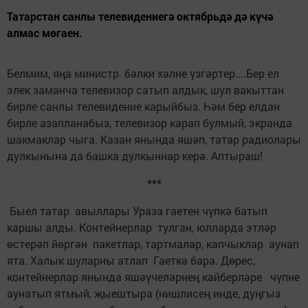
Татарстан санлы телевидениегә октябрьдә дә күчә
алмас мөгаен.
Белмим, яңа министр бәлки хәлне үзгәртер....Бер ел
элек заманча телевизор сатып алдык, шул вакыттан
бирле санлы телевидение карыйбыз. Һәм бер елдан
бирле азапланабыз, телевизор карап булмый, экранда
шакмаклар чыга. Казан янында яшәп, татар радиолары
дулкынына да башка дулкыннар керә. Аптыраш!
***
Быел татар авыллары Ураза гаетен чүпкә батып
каршы алды. Контейнерлар тулган, юлларда этләр
өстерәп йөргән пакетлар, тартмалар, капчыклар аунап
ята. Халык шуларны атлап Гаеткә бара. Дөрес,
контейнерлар янында яшәүчеләрнең кайберләре чүпне
аунатып ятмый, җыештыра (нишлисең инде, дуңгыз