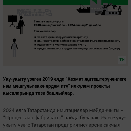
Уку-укыту үзәген 2019 елда “Хезмәт җитештерүчәнлеге
һәм мәшгульлеккә ярдәм итү” илкүләм проекты
кысаларында төзи башлыйлар.
2024 елга Татарстанда имитацияләр мәйданчыгы –
“Процесслар фабрикасы” пәйда булачак. Әлеге уку-
укыту үзәге Татарстан предприятиеләренә сакчыл