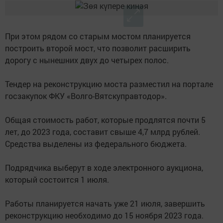
При этом рядом со старым мостом планируется
построить второй мост, что позволит расширить
дорогу с нынешних двух до четырех полос.
Тендер на реконструкцию моста разместил на портале
госзакупок ФКУ «Волго-Вятскуправтодор».
Общая стоимость работ, которые продлятся почти 5
лет, до 2023 года, составит свыше 4,7 млрд рублей.
Средства выделены из федерального бюджета.
Подрядчика выберут в ходе электронного аукциона,
который состоится 1 июля.
Работы планируется начать уже 21 июля, завершить
реконструкцию необходимо до 15 ноября 2023 года.