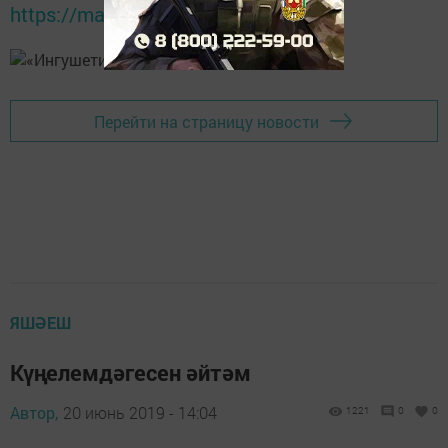
https://max.ru/tatmedia
Перейти на страницу новости
ЯШӘЕШ
Күңелемдәгесен әйтәм
Автор,
20 июнь 2019 - 14:04
1221
0
0