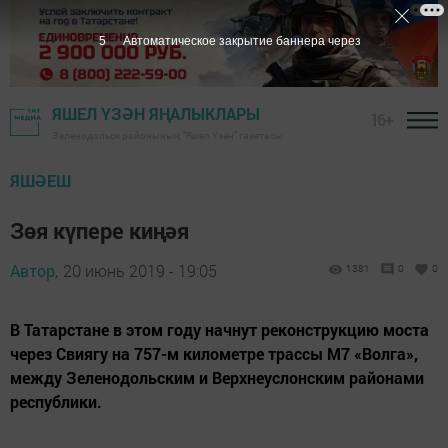
4
Автоматическое закрытие баннера через
ЯШЕЛ ҮЗӘН ЯҢАЛЫКЛАРЫ
16+
Зеленодольск районының "Яшел Үзән" газетасы
ЯШӘЕШ
Зөя күпере киңәя
Автор,
20 июнь 2019 - 19:05
1381
0
0
В Татарстане в этом году начнут реконструкцию моста
через Свиягу на 757-м километре трассы М7 «Волга»,
между Зеленодольским и Верхнеуслонским районами
республики.