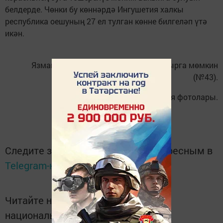
белдерде. Чөнки бу көннәрдә Ингушетия халкы
республика оешуның 27 ел тулган көнне билгеләп үтә
икән.
Язманы тулысы белән газетадан укырга мөмкин
(№43).
Илсөя Завилейская фотолары.
Следите за самым важным и интересным в
Telegram-канале
Татмедиа
Читайте новости Татарстана в
национальном мессенджере MАХ: