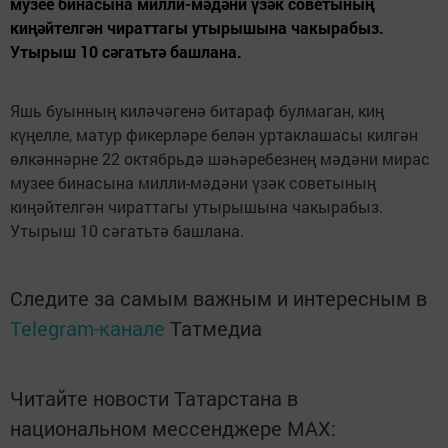
музее бинасына милли-мәдәни үзәк советының
киңәйтелгән чираттагы утырышына чакырабыз.
Утырыш 10 сәгатьтә башлана.
Яшь буынның киләчәгенә битараф булмаган, киң
күңелле, матур фикерләре белән уртаклашасы килгән
өлкәннәрне 22 октябрьдә шәһәребезнең мәдәни мирас
музее бинасына милли-мәдәни үзәк советының
киңәйтелгән чираттагы утырышына чакырабыз.
Утырыш 10 сәгатьтә башлана.
Следите за самым важным и интересным в
Telegram-канале
Татмедиа
Читайте новости Татарстана в
национальном мессенджере MАХ: