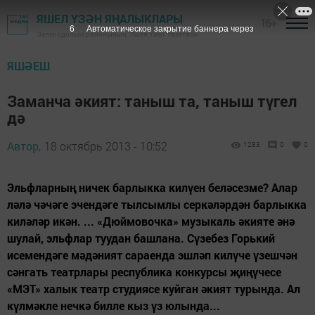
ЯШЕЛ ҮЗӘН ЯҢАЛЫКЛАРЫ
16+
5
Автоматическое закрытие баннера через
Зеленодольск районының "Яшел Үзән" газетасы
ЯШӘЕШ
Заманча әкият: таныш та, таныш түгел
дә
Автор,
18 октябрь 2013 - 10:52
1283
0
0
Эльфларның ничек барлыкка килүен беләсезме? Алар
ләлә чәчәге эчендәге тылсымлы серкәләрдән барлыкка
киләләр икән. ... «Дюймовочка» музыкаль әкияте әнә
шулай, эльфлар туудан башлана. Сүзебез Горький
исемендәге мәдәният сараенда эшләп килүче үзешчән
сәнгать театрлары республика конкурсы җиңүчесе
«МЭТ» халык театр студиясе куйган әкият турында. Ал
күлмәкле нечкә билле кыз үз юлында...