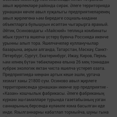
авыл җирлекләре районда сирәк. Әлеге территориядә
урнашкан көчле авыл хуҗалыгы предприятиеләренең
авыл җирлегенә һәм биредәге социаль-мәдәни
объектларга булышуын исәптән чыгарырга ярамый.
Әйтик, Осиноводагы «Майский» теплица комбинаты
ябык грунтта яшелчә үстерү буенча Россиядә икенче
урынны алып тора. Яшелчәчеләр кулланучылар
базарына, аерым алганда, Татарстан, Мәскәү, Санкт-
Петербург, Сургут, Екатеринбург, Ижау, Киров, Пермь
һәм илнең бүтән төбәкләренә елына 26 мең тоннадан
күбрәк экологик яктан чиста яшелчә үстереп озата.
Предприятиедә меңнән артык кеше эшли, уртача
хезмәт хакы 21800 сум. Осиново авыл җирлеге
территориясендә урнашкан икенче зур предприятие -
«Казан» кошчылык фабрикасы. Әлеге фабриканың
күркәм эш-гамәлләре турында газетабызның узган
саннарының берсендә күләмле язма басылган иде
инде. Язылганнарны кабатлап тормыйча, шуны гына