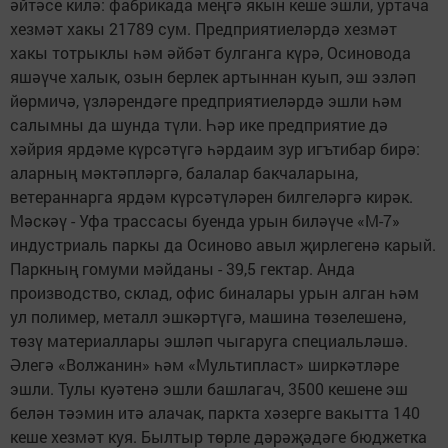
әйтәсе килә: фабрикада меңгә якын кеше эшли, уртача
хезмәт хакы 21789 сум. Предприятиеләрдә хезмәт
хакы тотрыклы һәм әйбәт булганга күрә, Осиновода
яшәүче халык, озын берлек артыннан куып, эш эзләп
йөрмичә, үзләрендәге предприятиеләрдә эшли һәм
салымны да шунда түли. Һәр ике предприятие дә
хәйрия ярдәме күрсәтүгә һәрдаим зур игътибар бирә:
аларның мәктәпләргә, балалар бакчаларына,
ветераннарга ярдәм күрсәтүләрен билгеләргә кирәк.
Мәскәү - Уфа трассасы буенда урын биләүче «М-7»
индустриаль паркы да Осиново авыл җирлегенә карый.
Паркның гомуми мәйданы - 39,5 гектар. Анда
производство, склад, офис биналары урын алган һәм
ул полимер, металл эшкәртүгә, машина төзелешенә,
төзү материаллары эшләп чыгаруга специальләшә.
Әлегә «Волжанин» һәм «Мультипласт» ширкәтләре
эшли. Тулы куәтенә эшли башлагач, 3500 кешене эш
белән тәэмин итә алачак, паркта хәзерге вакытта 140
кеше хезмәт куя. Былтыр төрле дәрәҗәдәге бюджетка