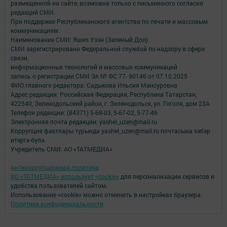
размещенной на сайте, возможна только с письменного согласия
редакций СМИ.
При поддержке Республиканского агентства по печати и массовым
коммуникациям.
Наименование СМИ: Яшел Узэн (Зеленый Дол)
СМИ зарегистрировано Федеральной службой по надзору в сфере
связи,
информационных технологий и массовых коммуникаций
запись о регистрации СМИ Эл № ФС 77- 90146 от 07.10.2025
ФИО главного редактора: Садыкова Ильсия Мансуровна
Адрес редакции: Российская Федерация, Республика Татарстан,
422540, Зеленодольский район, г. Зеленодольск, ул. Гоголя, дом 23А
Телефон редакции: (84371) 5-68-03, 5-67-02, 5-77-46
Электронная почта редакции: yashel_uzen@mail.ru
Коррупция фактлары турында yashel_uzen@mail.ru почтасына хәбәр
итәргә була.
Учредитель СМИ: АО «ТАТМЕДИА»
Антикоррупционная политика
АО «ТАТМЕДИА» использует «cookie»
для персонализации сервисов и
удобства пользователей сайтом.
Использование «cookie» можно отменить в настройках браузера.
Политика конфиденциальности