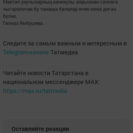
Мәктәп укучыларның каникулы алдыннан сәхнәгә
чыгаралачак бу тамаша балалар өчен менә дигән
бүләк.
Гөлназ Ямбушева.
Следите за самым важным и интересным в
Telegram-канале
Татмедиа
Читайте новости Татарстана в
национальном мессенджере MАХ:
https://max.ru/tatmedia
Оставляйте реакции