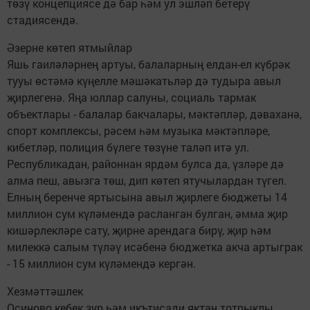
төзү концепциясе дә бар һәм ул эшләп бетерү
стадиясендә.
Әзерне көтеп ятмыйлар
Яшь гаиләләрнең артуы, балаларның елдан-ел күбрәк
тууы өстәмә күңелле мәшәкатьләр дә тудыра авыл
җирлегенә. Яңа юллар салуны, социаль тармак
объектлары - балалар бакчалары, мәктәпләр, дәваханә,
спорт комплексы, рәсем һәм музыка мәктәпләре,
кибетләр, полиция бүлеге төзүне таләп итә ул.
Республикадан, районнан ярдәм булса да, үзләре дә
алма пеш, авызга төш, дип көтеп ятучылардан түгел.
Елның беренче яртысына авыл җирлеге бюджеты 14
миллион сум күләмендә расланган булган, әмма җир
кишәрлекләре сату, җирне арендага бирү, җир һәм
милеккә салым түләү исәбенә бюджетка акча артыграк
- 15 миллион сум күләмендә кергән.
Хезмәттәшлек
Осиново кебек зур һәм икътисади яктан тотрыклы