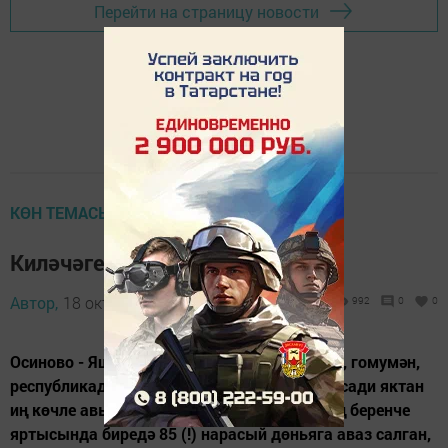
Перейти на страницу новости
КӨН ТЕМАСЫ
Киләчәге якты
Автор,
18 октябрь 2013 - 05:29
992
0
0
Осиново - Яшел Үзән районында гына түгел, гомумән,
республикада даими үсә баручы һәм икътисади яктан
иң көчле авыл җирлекләренең берсе. Елның беренче
яртысында биредә 85 (!) нарасый дөньяга аваз салган,