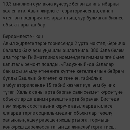
19,3 миллион сум акча күчерүе белән дә игътибарны
җәлеп итә. Авыл җирлеге территориясендә, санап
үтелгән предприятиеләрдән тыш, зур булмаган бизнес
объектлары да бар.
Бердәмлектә - көч
Авыл җирлеге территориясендә 2 урта мәктәп, берничә
балалар бакчасы уңышлы эшләп килә. 380 бала белем
ала торган Гыйматдинов исемендәге гимназиягә быел
капиталь ремонт ясалды. «Радужный»да балалар
бакчасы ачылу әти-әнигә күптән көтелгән чын бәйрәм
булды Башлык билгеләп киткәнчә, табиблык
амбулаториясендә 15 табиб хезмәт куя һәм бу чик
түгел. Халык саны арта барган саен хезмәт күрсәтүче
объектлар да даими рәвештә арта барачак. Бистәдә
һәм җирлек составына керүче авылларда киләсе
елларда төрле социаль-мәдәни объектлар төзелү
халыкның яшәү рәвешен яхшыртырга, тормыш-
көнкүреш дәрәҗәсен тагын да җиңеләйтергә тиеш.