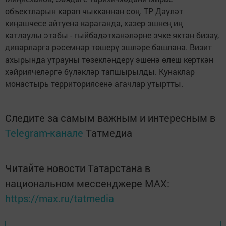
объектларын карап чыкканнан соң. ТР Дәүләт
киңәшчесе әйтүенә караганда, хәзер эшнең иң
катлаулы этабы - гыйбадәтханәләрне эчке яктан бизәү,
диварларга рәсемнәр төшерү эшләре башлана. Визит
ахырында утрауны төзекләндерү эшенә өлеш керткән
хәйриячеләргә бүләкләр тапшырылды. Кунаклар
монастырь территориясенә агачлар утыртты.
Следите за самым важным и интересным в
Telegram-канале
Татмедиа
Читайте новости Татарстана в
национальном мессенджере MАХ:
https://max.ru/tatmedia