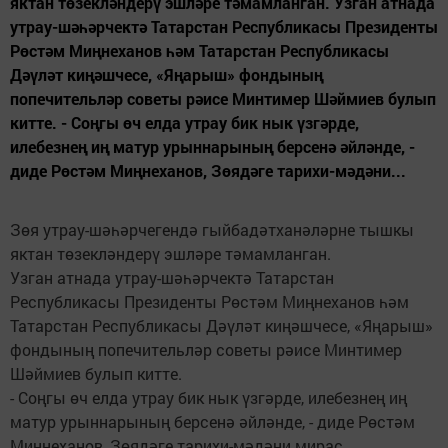
яктан төзекләндерү эшләре тәмамланган. Узган атнада
утрау-шәһәрчектә Татарстан Республикасы Президенты
Рөстәм Миңнеханов һәм Татарстан Республикасы
Дәүләт киңәшчесе, «Яңарыш» фондының
попечительләр советы рәисе Минтимер Шәймиев булып
китте. - Соңгы өч елда утрау бик нык үзгәрде,
илебезнең иң матур урыннарының берсенә әйләнде, -
диде Рөстәм Миңнеханов, Зөядәге тарихи-мәдәни...
Зөя утрау-шәһәрчегендә гыйбадәтханәләрне тышкы
яктан төзекләндерү эшләре тәмамланган.
Узган атнада утрау-шәһәрчектә Татарстан
Республикасы Президенты Рөстәм Миңнеханов һәм
Татарстан Республикасы Дәүләт киңәшчесе, «Яңарыш»
фондының попечительләр советы рәисе Минтимер
Шәймиев булып китте.
- Соңгы өч елда утрау бик нык үзгәрде, илебезнең иң
матур урыннарының берсенә әйләнде, - диде Рөстәм
Миңнеханов, Зөядәге тарихи-мәдәни мирас