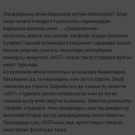
Эльфларның ничек барлыкка килүен беләсезме? Алар
ләлә чәчәге эчендәге тылсымлы серкәләрдән
барлыкка киләләр икән. ... «Дюймовочка»
музыкаль әкияте әнә шулай, эльфлар туудан башлана.
Сүзебез Горький исемендәге мәдәният сараенда эшләп
килүче үзешчән сәнгать театрлары республика
конкурсы җиңүчесе «МЭТ» халык театр студиясе куйган
әкият турында.
Ал күлмәкле нечкә билле кыз үз юлында бөҗәкләрне,
бакаларны да, тычканнарны һәм хәтта король Эльф
гаиләсен дә очрата. Барыбызга да таныш бу әкиятне
«МЭТ» студиясе заманчалаштырган һәм ул бүген
тамаша кылу өчен аеруча кызыклы. Әкиятне данлыклы
«Орфей» студиясе - бию номерлары, мастер-декоратор
Анатолий Егоров матур декорацияләр белән бизәгән.
Тамашадан соң «МЭТ»ның яшь артистлары теләгән
кеше белән фотога да төшә.