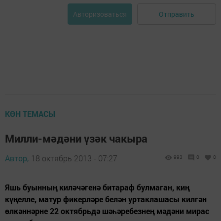
Отправить
Авторизоваться
КӨН ТЕМАСЫ
Милли-мәдәни үзәк чакыра
Автор,
18 октябрь 2013 - 07:27
993
0
0
Яшь буынның киләчәгенә битараф булмаган, киң
күңелле, матур фикерләре белән уртаклашасы килгән
өлкәннәрне 22 октябрьдә шәһәребезнең мәдәни мирас