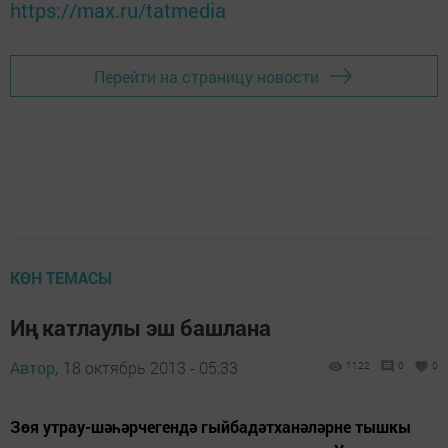
https://max.ru/tatmedia
Перейти на страницу новости
КӨН ТЕМАСЫ
Иң катлаулы эш башлана
Автор,
18 октябрь 2013 - 05:33
1122
0
0
Зөя утрау-шәһәрчегендә гыйбадәтханәләрне тышкы