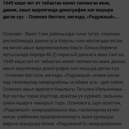
1649 кеше чит-ят төбәктән килеп тәпләнгән икән,
димәк, авыл җирлегендә демографик хәл яхшыра
дигән сүз. - Осиново бистәсе, нигездә, «Радужный»...
Осиново - Яшел Үзән районында гына түгел, гомумән,
республикада даими үсә баручы һәм икътисади яктан
иң көчле авыл җирлекләренең берсе. Елның беренче
яртысында биредә 85 (!) нарасый дөньяга аваз салган,
1649 кеше чит-ят төбәктән килеп тәпләнгән икән, димәк,
авыл җирлегендә демографик хәл яхшыра дигән сүз.
- Осиново бистәсе, нигездә, «Радужный» исеме алган
яңа төзелешләр микрорайоны исәбенә үсә, - дип сөйли
Осиново авыл җирлеге башлыгы Татьяна Мельникова. -
Күп катлы торак йортлар, ерактан ук күренеп, халыкны
үзенә яшәргә чакырып тора. Осиновога, шул исәптән,
«Радужный» микрорайонына яшь гаиләләрнең күчеп
килүе, үзебезнең предприятиеләргә эшкә урнашуы
аеруча куандыра безне. «Радужный-2» микрорайонын