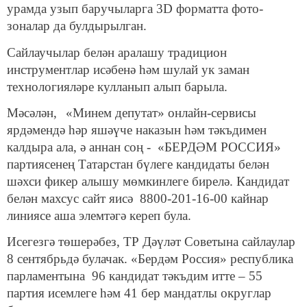
урамда узып баручыларга
3D формат
та фото-
зоналар да булдырылган
.
Сайлаучылар белән аралашу
традицион
инструмент
лар исәбенә һәм шулай ук заман
технологияләре кулланып алып барыла
.
Мәсәлән
,
«М
инем
депутат»
онлайн-сервисы
ярдәмендә һәр яшәүче наказын һәм тәкъдимен
калдыра ала
,
ә аннан соң
- «
БЕРДӘМ
РОССИЯ»
партиясенең Татарстан бүлеге кандидаты белән
шәхси фикер алышу мөмкинлеге бирелә
.
Кандидат
белән махсус
сайт
яисә
8800-201-16-00
кайнар
линиясе аша элемтәгә кереп була
.
Исегезгә төшерәбез, ТР Дәүләт Советына сайлаулар
8 сентябр
ьдә булачак
. «
Бердәм
Россия» республика
парламент
ына
96 кандидат
тәкъдим итте
– 55
парти
я исемлеге һәм
41
бер мандатлы о
круг
лар