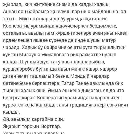
җырлап, кич җиткәнне сизми дә калды халык.
Аннан соң бәйрәмгә җыелучылар бию мәйданына юл
тотты. Бию осталары да бу урамда җитәрлек.
Кооператив урамында яшәүчеләрнең бердәмлеге,
осталыгы, авылы һәм күрше-тирәләре өчен янып-көеп,
ярдәмләшеп яшәве күренде дә инде шушы матур
чарада. Халык бу бәйрәмне оештыруга тырышлыгын
куйган Миләүшә Әкмәловага бик рәхмәтле булып
калды. Шундый дус, тату авылдашларыбыз,
күршеләребез булганда авыл мәңге яшәр, яшәрер
дигән өмет ташламый безне. Мондый чаралар
бөтенебезне берләштерә. Татар Танае авылында бик
тырыш халык яши. Әмма эш кенә димәгән, ял да итә
белергә кирәк. Кооператив урамындагылар ял итеп
күрсәтеп кенә калмады, аны традициягә кертергә ният
кылды.
Әй, авылым картайма син,
Яңарып торсын йортлар.
Урам тутырып җырларбыз,