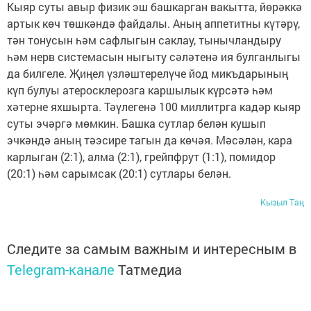
Кыяр суты авыр физик эш башкарган вакытта, йөрәккә
артык көч төшкәндә файдалы. Аның аппетитны күтәрү,
тән тонусын һәм сафлыгын саклау, тынычландыру
һәм нерв системасын ныгыту сәләтенә ия булганлыгы
да билгеле. Җиңел үзләштерелүче йод микъдарының
күп булуы атеросклерозга каршылык күрсәтә һәм
хәтерне яхшырта. Тәүлегенә 100 миллитрга кадәр кыяр
суты эчәргә мөмкин. Башка сутлар белән кушып
эчкәндә аның тәэсире тагын да көчәя. Мәсәлән, кара
карлыган (2:1), алма (2:1), грейпфрут (1:1), помидор
(20:1) һәм сарымсак (20:1) сутлары белән.
Кызыл Таң
Следите за самым важным и интересным в
Telegram-канале
Татмедиа