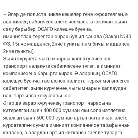
– Әгәр дә полиста чикле кешеләр генә күрсәтелгән, ә
авариянең сәбәпчесе әлеге исемлектә юк икән, зыян
салу барыбер, ОСАГО килешүе буенча,
иминиятләштерелгән очрак булып санала (Закон №40-
ФЗ, 15нче маддәнең 2нче пункты һәм 6нчы маддәнең
2нче пункты).
Зыян күрүчегә чыгымнарны каплату өчен юл-
транспорт һәлакәте сәбәпчесенә түгел, ә иминият
компаниесенә барырга кирәк. Ә аларның, ОСАГО
килешүе буенча, гаепленең полиста теркәлмәгәнлеген
сәбәп итеп, зыян күрүченең чыгымнарын каплаудан
баш тартырга хокуклары юк.
Әгәр дә зарар күрүченең транспорт чарасына
китерелгән зыян 400 000 сумнан яки сәламәтлегенә
ясалган зыян 500 000 сумнан артып китә икән, әлеге
күрсәтелгән сумма иминият компаниясе тарафыннан
каплана, ә алардан артып киткәнен гаепле түләргә