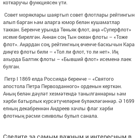
коткаручы функциясен үти.
Совет моряклары шаяртып совет флотлары рейтингын
алып барган һәм аларга юмор белән кушаматлар
таккан. Беренче урында Төньяк флот, аңа «Суперфлот»
исеме бирелгән. Аннан соң Тын океан флоты – «Тоже
флот». Аңардан соң, рейтингның өченче баскычын Кара
диңгез флоты били – «Тол ли флот, то ли нет». Иң
ахырда Балтик флоты – «Бывший флот» исеменә лаек
булган.
Петр I 1869 елда Россиядә беренче – «Святого
апостола Петра Первозданного» орденын керткән.
Аның белән дәүләт хезмәтендә танылганнарны һәм
хәрби батырлык күрсәтүчеләрне бүләкләгәннәр. Ә 1699
елның декабреннән Андреев хачлы флаг хәрби
флотның рәсми символы булып санала.
Следите за самым важным и интересным в