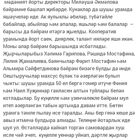
мәдәният йорты директоры Миләүшә Әкмәлова
бәйрәмне башлап җибәрде. Кунаклар да шушы урамда
яшәүчеләр иде. Ак яулыклы әбиләр, түбәтәйле
бабайлар, абыйлар һәм апалар, яшьләр һәм балалар –
барысы да бәйрәм итәргә җыелды. Кооператив
урамында йорт саен, диярлек, талант ияләре яши икән.
Моны алар бәйрәм барышында исбатлады.
Җырчыларыбыз Хәлимә Гарипова, Рәшидә Мостафина,
Лилия Җамалиева, баянчылар Фәрит Мостафин һәм
Альмира Сәйфетдинова бәйрәм бизәге булды да инде.
Оештыручылар махсус бүләк тә әзерләгән булып
чыкты: шушы урамда 50 ел бергә гомер итүче Фәния
һәм Наил Хуҗиннар гаиләсен алтын туйлары белән
котладылар. Бу күңелле һәм үзенчәлекле бәйрәм мул
итеп әзерләнгән табын артында дәвам итте. Бөтен
урамга тәмле пылау исе таралды. Аны бер генә кеше дә
авыз итмичә булдыра алмады. Телеңне йотарлык иде
шул ул. Өстәлләрдә кайнап торган самовардан хуш
исле чәй эчеп, күңелле уеннар уйнап, дәртле җырлар