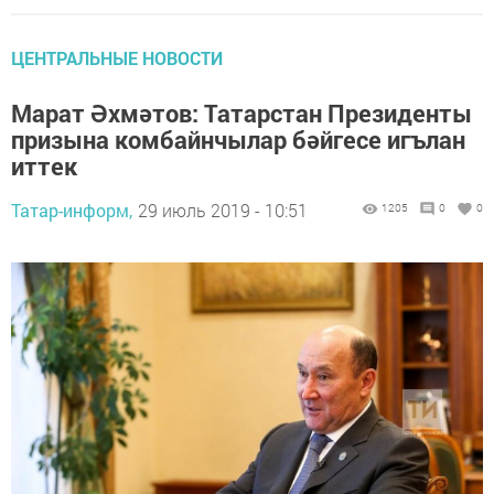
ЦЕНТРАЛЬНЫЕ НОВОСТИ
Марат Әхмәтов: Татарстан Президенты
призына комбайнчылар бәйгесе игълан
иттек
Татар-информ,
29 июль 2019 - 10:51
1205
0
0