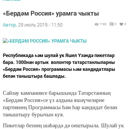
«Бердәм Россия» урамга чыкты
Автор,
29 июль 2019 - 11:50
1182
0
0
​​​​​​​Республикада һәм шулай ук Яшел Үзәндә пикетлар
бара. 1000нән артык волонтер татарстанлыларны
«Бердәм Россия» программасы һәм кандидатлары
белән таныштыра башлады.
Сайлау
кампани
ясе барышында Т
атарстан
ның
«
Бердәм
Россия»
се үз алдына яшәүчеләрне
партиянең
Программ
асы һәм һәр
кандидат
белән
таныштыру бурычын куя
.
Пикет
лар безнең шәһәрдә дә оештырыла
.
Шулай ук