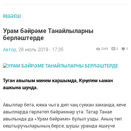
ЯШӘЕШ
Урам бәйрәме Танайлыларны
берләштерде
Автор,
28 июль 2019 - 17:35
2063
0
0
Туган авылым минем каршымда, Күңелем һаман
ашкына шунда.
Авыллар бетә, юкка чыга дип чаң суккан заманда, кече
авылларда гөрләтеп бәйрәмнәр үтә. Татар Танае
авылында да «Урам бәйрәме» булып узды. Аның төп
оештыручыларының берсе, шушы урамда яшәүче