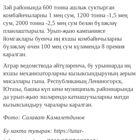
Зәй районында 600 тонна ашлык суктырган
комбайнчыларны 1 мең сум, 1200 тонна -1,5 мең
сум, 2000 тонна -2,5 мең сум белән бүләкләү
планлаштырыла. Урып-җыю кампаниясе
йомгаклары буенча иң яхшы комбайнчыларны
бүләкләү өчен 100 мең сум күләмендә 8 премия
каралган.
Аграр ведомствода әйтүләренчә, бу урыннарда иң
яхшы механизаторларны кызыксындыруның аерым
мисаллары гына. Республиканың Лениногорск,
Ютазы, башка күп кенә муниципаль районнарында
да урып-җыю эшләрендә катнашучыларны матди
кызыксындыру чаралары каралган.
Фото: Салават Камалетдинов
Бу хакта тулырак: https://tatar-