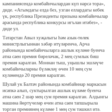
кампаниясендә комбайнчылардан күп нәрсә тора»,
диде. «Агымдагы елда без, узган еллардагы кебек
үк, республика Президенты призына комбайнчылар
арасында республика конкурсы игълан итәбез», -
диде ул.
Татарстан Авыл хуҗалыгы һәм азык-төлек
министрлыгыннан хәбәр итүләренчә, Арча
районында комбайнчыларга ашлык күләме буенча
атна саен премия биреләчәк, 2 мең сумлык биш
премия каралган. Моннан тыш, уңышлы эшләүче
комбайнчыларны бүләкләү өчен 10 мең сум
күләмендә 20 премия каралган.
Шулай ук Балтач районында комбайннар маркасын
исәпкә алып, суктырылган ашлык күләме буенча
атна саен 2 шәр мең сум премия каралган. Алдынгы
машина йөртүчеләр өчен атна саен тапшырыла
торган премиянең күләме 1 мең сум тәшкил итә.