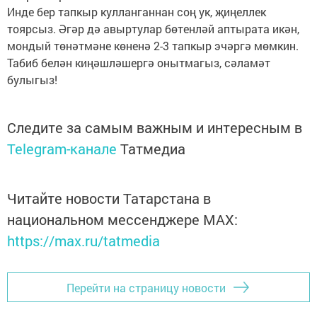
Инде бер тапкыр кулланганнан соң ук, җиңеллек
тоярсыз. Әгәр дә авыртулар бөтенләй аптырата икән,
мондый төнәтмәне көненә 2-3 тапкыр эчәргә мөмкин.
Табиб белән киңәшләшергә онытмагыз, сәламәт
булыгыз!
Следите за самым важным и интересным в
Telegram-канале
Татмедиа
Читайте новости Татарстана в
национальном мессенджере MАХ:
https://max.ru/tatmedia
Перейти на страницу новости