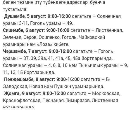
белән тәэмин итү түбәндәге адреслар буенча
туктатыла:
Дүшәмбе, 5 август: 9:00-16:00
сәгатьтә – Солнечная
урамы 3-11, Гоголь урамы – 49.
Сишәмбе, 6 август: 9:00-16:00
сәгатьтә – Лиственная,
Зеленая, Серов, Осипенко, Гоголь, Чайковский
урамнары һәм «Лоза» кибете.
Чәршәмбе, 7 август: 9:00-16:00
сәгатьтә – Гоголь
урамы – 37, 39, 39а, 41, 41а, 45, 45а йортларында,
Солнечная урамы – 4, 6, 8, 10 һәм Тынычлык урамы – 9,
11, 13, 15 йортларында.
Пәнҗешәмбе, 8 август: 9:00-16:00
сәгатьтә – Б-
Заводская, Новая һәм Пушкин урамнарында.
Җомга, 9 август: 9:00-16:00
сәгатьтә – Московская,
Краснофлотская, Песчаная, Тимирязов, Лиственная
урамнарында.
«Челтәр компаниесе» ААҖ