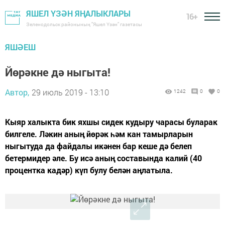
ЯШЕЛ ҮЗӘН ЯҢАЛЫКЛАРЫ
16+
Зеленодольск районының "Яшел Үзән" газетасы
ЯШӘЕШ
Йөрәкне дә ныгыта!
Автор,
29 июль 2019 - 13:10
1242
0
0
Кыяр халыкта бик яхшы сидек кудыру чарасы буларак
билгеле. Ләкин аның йөрәк һәм кан тамырларын
ныгытуда да файдалы икәнен бар кеше дә белеп
бетермидер әле. Бу исә аның составында калий (40
процентка кадәр) күп булу белән аңлатыла.