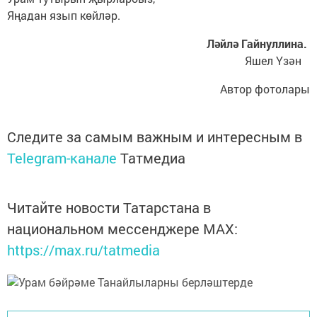
Яңадан язып көйләр.
Ләйлә Гайнуллина.
Яшел Үзән
Автор фотолары
Следите за самым важным и интересным в
Telegram-канале
Татмедиа
Читайте новости Татарстана в
национальном мессенджере MАХ:
https://max.ru/tatmedia