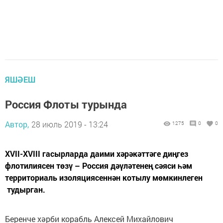
ЯШӘЕШ
Россия Флоты турында
Автор,
28 июль 2019 - 13:24
1275
0
0
XVII-XVIII гасырларда даими хәрәкәттәге диңгез
флотилиясен төзү – Россия дәүләтенең сәяси һәм
территориаль изоляциясеннән котылу мөмкинлеген
тудырган.
Беренче хәрби корабль Алексей Михайлович