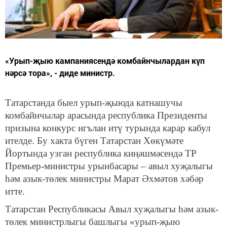
«Урып-җыю кампаниясендә комбайнчылардан күп
нәрсә тора», - диде министр.
Татарстанда быел урып-җыюда катнашучы
комбайнчылар арасында республика Президенты
призына конкурс игълан итү турында карар кабул
ителде. Бу хакта бүген Татарстан Хөкүмәте
Йортында узган республика киңәшмәсендә ТР
Премьер-министры урынбасары – авыл хуҗалыгы
һәм азык-төлек министры Марат Әхмәтов хәбәр
итте.
Татарстан Республикасы Авыл хуҗалыгы һәм азык-
төлек министрлыгы башлыгы «урып-җыю