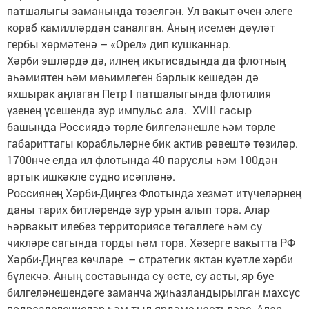
патшалыгы заманында төзелгән. Ул вакыт өчен әлеге
кораб камилләрдән саналган. Аның исемен дәүләт
гербы хөрмәтенә – «Орел» дип кушканнар.
Хәрби эшләрдә дә, илнең икътисадында да флотның
әһәмиятен һәм мөһимлеген барлык кешедән дә
яхшырак аңлаган Петр I патшалыгында флотилия
үзенең үсешендә зур импульс ала. XVIII гасыр
башында Россиядә төрле билгеләнешле һәм төрле
габариттагы корабльләрне бик актив рәвештә төзиләр.
1700нче елда ил флотында 40 паруслы һәм 100дән
артык ишкәкле судно исәпләнә.
Россиянең Хәрби-Диңгез Флотында хезмәт итүчеләрнең
даны тарих битләрендә зур урын алып тора. Алар
һәрвакыт илебез территориясе төгәллеге һәм су
чикләре сагында торды һәм тора. Хәзерге вакытта РФ
Хәрби-Диңгез көчләре – стратегик яктан куәтле хәрби
бүлекчә. Аның составында су өсте, су асты, яр буе
билгеләнешендәге заманча җиһазландырылган махсус
подразделениеләр һәм тыл ярдәме частьләре. Алар