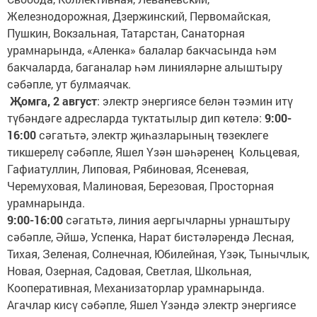
Железнодорожная, Дзержинский, Первомайская,
Пушкин, Вокзальная, Татарстан, Санаторная
урамнарында, «Аленка» балалар бакчасында һәм
бакчаларда, баганалар һәм линияләрне алыштыру
сәбәп­ле, ут булмаячак.
Җомга, 2 август
: электр энергиясе белән тәэмин итү
түбәндәге адресларда туктатылыр дип көтелә:
9:00-
16:00
сәгатьтә, электр җиһазларының төзеклеге
тикшерелү сәбәпле, Яшел Үзән шәһәренең Кольцевая,
Гафиатуллин, Липовая, Рябиновая, Ясеневая,
Черемуховая, Малиновая, Березовая, Просторная
урамнарында.
9:00-16:00
сәгатьтә, линия аергычларны урнаштыру
сәбәпле, Әйшә, Успенка, Нарат бистәләрендә Лесная,
Тихая, Зеленая, Солнечная, Юбилейная, Үзәк, Тынычлык,
Новая, Озерная, Садовая, Светлая, Школьная,
Кооперативная, Механизаторлар урамнарында.
Агачлар кисү сәбәпле, Яшел Үзәндә электр энергиясе