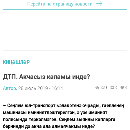
Перейти на страницу новости
КИҢӘШЛӘР
ДТП. Акчасыз каламы инде?
Автор,
28 июль 2019 - 16:14
1213
0
0
– Сеңлем юл-транспорт һәлакәтенә очрады, гаепленең
машинасы иминиятләштерелгән, ә үзе иминият
полисында теркәлмәгән. Сеңлем зыянны капларга
бернинди дә акча ала алмаячакмы инде?