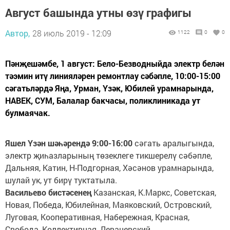
Август башында утны өзү графигы
Автор,
28 июль 2019 - 12:09
1122
0
0
Пәнҗешәмбе, 1 август: Бело-Безводныйда электр белән
тәэмин итү линияләрен ремонтлау сәбәпле, 10:00-15:00
сәгатьләрдә Яңа, Урман, Үзәк, Юбилей урамнарында,
НАВЕК, СУМ, Балалар бакчасы, поликлиникада ут
булмаячак.
Яшел Үзән шәһәрендә 9:00-16:00
сәгать аралыгында,
электр җиһазларының төзеклеге тикшерелү сәбәпле,
Дальняя, Катин, Н-Подгорная, Хәсәнов урамнарында,
шулай ук, ут бирү туктатыла.
Васильево бистәсенең
Казанская, К.Маркс, Советская,
Новая, Победа, Юбилейная, Маяковский, Островский,
Луговая, Кооперативная, Набережная, Красная,
Свобода, Коллективная, Леваневский,