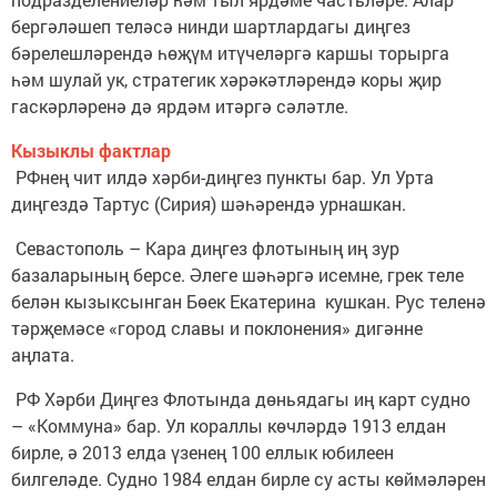
бергәләшеп теләсә нинди шартлардагы диңгез
бәрелешләрендә һөҗүм итүчеләргә каршы торырга
һәм шулай ук, стратегик хәрәкәтләрендә коры җир
гаскәрләренә дә ярдәм итәргә сәләтле.
Кызыклы фактлар
РФнең чит илдә хәрби-диңгез пункты бар. Ул Урта
диңгездә Тартус (Сирия) шәһәрендә урнашкан.
Севастополь – Кара диңгез флотының иң зур
базаларының берсе. Әлеге шәһәргә исемне, грек теле
белән кызыксынган Бөек Екатерина кушкан. Рус теленә
тәрҗемәсе «город славы и поклонения» дигәнне
аңлата.
РФ Хәрби Диңгез Флотында дөньядагы иң карт судно
– «Коммуна» бар. Ул кораллы көчләрдә 1913 елдан
бирле, ә 2013 елда үзенең 100 еллык юбилеен
билгеләде. Судно 1984 елдан бирле су асты көймәләрен