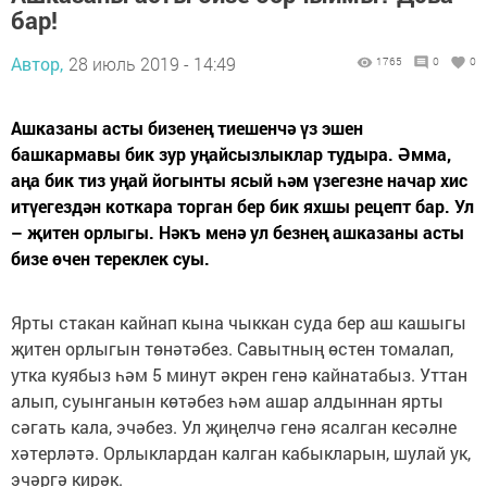
бар!
Автор,
28 июль 2019 - 14:49
1765
0
0
Ашказаны асты бизенең тиешенчә үз эшен
башкармавы бик зур уңайсызлык­лар тудыра. Әмма,
аңа бик тиз уңай йогынты ясый һәм үзегезне начар хис
итүегездән коткара торган бер бик яхшы рецепт бар. Ул
– җитен орлыгы. Нәкъ менә ул безнең ашказаны асты
бизе өчен тереклек суы.
Ярты стакан кайнап кына чыккан суда бер аш кашыгы
җитен орлыгын төнәтәбез. Савытның өстен томалап,
утка куябыз һәм 5 минут әкрен генә кайнатабыз. Уттан
алып, суынганын көтәбез һәм ашар алдыннан ярты
сәгать кала, эчәбез. Ул җиңелчә генә ясалган кесәлне
хәтерләтә. Орлык­лардан калган кабыкларын, шулай ук,
эчәргә кирәк.