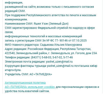
информации,
размещенной на сайте, возможна только с письменного согласия
редакций СМИ.
При поддержке Республиканского агентства по печати и массовым
коммуникациям.
Наименование СМИ: Яшел Узэн (Зеленый Дол)
СМИ зарегистрировано Федеральной службой по надзору в сфере
связи,
информационных технологий и массовых коммуникаций
запись о регистрации СМИ Эл № ФС 77- 90146 от 07.10.2025
ФИО главного редактора: Садыкова Ильсия Мансуровна
Адрес редакции: Российская Федерация, Республика Татарстан,
422540, Зеленодольский район, г. Зеленодольск, ул. Гоголя, дом 23А
Телефон редакции: (84371) 5-68-03, 5-67-02, 5-77-46
Электронная почта редакции: yashel_uzen@mail.ru
Коррупция фактлары турында yashel_uzen@mail.ru почтасына хәбәр
итәргә була.
Учредитель СМИ: АО «ТАТМЕДИА»
Антикоррупционная политика
АО «ТАТМЕДИА» использует «cookie»
для персонализации сервисов и
удобства пользователей сайтом.
Использование «cookie» можно отменить в настройках браузера.
Политика конфиденциальности