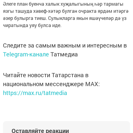
Әлеге план буенча халык хуҗалыгының һәр тармагы
язгы ташуда хәвеф-хәтәр булган очракта ярдәм итәргә
әзер булырга тиеш. Сулыкларга якын яшәүчеләр дә үз
чиратында уяу булса иде.
Следите за самым важным и интересным в
Telegram-канале
Татмедиа
Читайте новости Татарстана в
национальном мессенджере MАХ:
https://max.ru/tatmedia
Оставляйте реакции