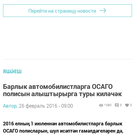
Перейти на страницу новости
ЯШӘЕШ
Барлык автомобилистларга ОСАГО
полисын алыштырырга туры киләчәк
Автор,
26 февраль 2016 - 09:00
1080
0
0
2016 елның 1 июленнән автомобилистларга барлык
ОСАГО полисларын, шул исәптән гамәлдәгеләрен дә,