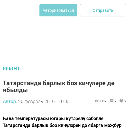
Отправить
Авторизоваться
ЯШӘЕШ
Татарстанда барлык боз кичүләре дә
ябылды
Автор,
26 февраль 2016 - 10:35
1342
0
0
Һава температурасы югары күтәрелү сәбәпле
Татарстанда барлык боз кичүләрен дә ябарга мәҗбүр