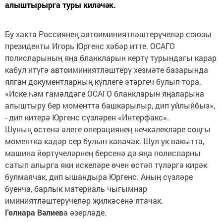
алыштырырга туры киләчәк.
Бу хакта Россиянең автоиминиятләштерүчеләр союзы
президенты Игорь Юргенс хәбәр итте. ОСАГО
полисларының яңа бланкларын кертү турындагы карар
кабул итүгә автоиминиятләштерү хезмәте базарында
ялган документларның күплеге этәргеч булып тора.
«Иске һәм гамәлдәге ОСАГО бланкларын яңаларына
алыштыру бер моментта башкарылыр, дип уйлыйбыз»,
- дип китерә Юргенс сүзләрен «Интерфакс».
Шуның өстенә әлеге операциянең нечкәлекләре соңгы
моментка кадәр сер булып калачак. Шул ук вакытта,
машина йөртүчеләрнең берсенә дә яңа полисларны
сатып алырга яки искеләре өчен өстәп түләргә кирәк
булмаячак, дип ышандыра Юргенс. Аның сүзләре
буенча, барлык материаль чыгымнар
иминиятләштерүчеләр җилкәсенә ятачак.
Гөлнара Вәлиев
а әзерләде.