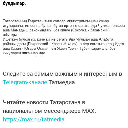
булдылар.
Татарстанның Гадәттән тыш хәлләр министрлыгыннан хәбәр
итүләренчә, иң соңгы булып бүген иртәнге сәгать 9да Чулман елгасы
аша Мамадыш районындагы боз кичүе (Соколка - Закамский)
ябылды.
Ишеткән булсагыз, кичә кичке сәгать 9да Чулман аша Алабуга
районындагы (Покровский - Красный ключ), ә бер сәгатьтән соң Идел
аша Казан - Югары Ослан һәм Яшел Үзән - Түбән Карамалы боз
кичүләрен япканнар иде.
Следите за самым важным и интересным в
Telegram-канале
Татмедиа
Читайте новости Татарстана в
национальном мессенджере MАХ:
https://max.ru/tatmedia