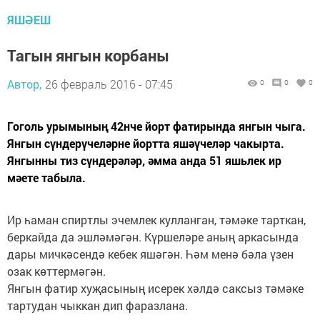
ЯШӘЕШ
Тагын янгын корбаны
Автор,
26 февраль 2016 - 07:45
0
0
0
Гоголь урымының 42нче йорт фатирында янгын чыга.
Янгын сүндерүчеләрне йортта яшәүчеләр чакырта.
Янгынны тиз сүндерәләр, әмма анда 51 яшьлек ир
мәете табыла.
Ир һаман спиртлы эчемлек кулланган, тәмәке тарткан,
беркайда да эшләмәгән. Күршеләре аның аркасында
дары мичкәсендә кебек яшәгән. Һәм менә бәла үзен
озак көттермәгән.
Янгын фатир хуҗасының исерек хәлдә саксыз тәмәке
тартудан чыккан дип фаразлана.