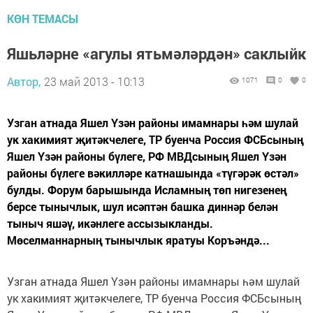
КӨН ТЕМАСЫ
Яшьләрне «агулы ятьмәләрдән» саклыйк
Автор,
23 май 2013 - 10:13
1071
0
0
Узган атнада Яшел Үзән районы имамнары һәм шулай
ук хакимият җитәкчелеге, ТР буенча Россия ФСБсының
Яшел Үзән районы бүлеге, РФ МВДсының Яшел Үзән
районы бүлеге вәкилләре катнашында «түгәрәк өстәл»
булды. Форум барышында Исламның төп нигезенең
берсе тынычлык, шул исәптән башка диннәр белән
тыныч яшәү, икәнлеге ассызыкланды.
Мөселманнарның тынычлык яратуы Коръәндә...
Узган атнада Яшел Үзән районы имамнары һәм шулай
ук хакимият җитәкчелеге, ТР буенча Россия ФСБсының