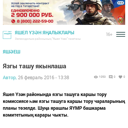
ЯШЕЛ ҮЗӘН ЯҢАЛЫКЛАРЫ
16+
Зеленодольск районының "Яшел Үзән" газетасы
ЯШӘЕШ
Язгы ташу якынлаша
Автор,
26 февраль 2016 - 13:38
1053
0
0
Яшел Үзән районында язгы ташуга каршы тору
комиссиясе һәм язгы ташуга каршы тору чараларының
планы төзелде. Шуңа ярашлы ЯҮМР башкарма
комитетының карары чыкты.