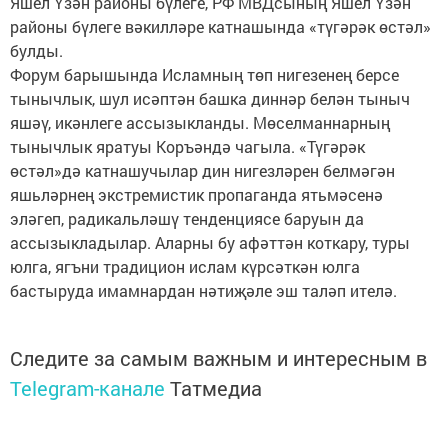
Яшел Үзән районы бүлеге, РФ МВДсының Яшел Үзән
районы бүлеге вәкилләре катнашында «түгәрәк өстәл»
булды.
Форум барышында Исламның төп нигезенең берсе
тынычлык, шул исәптән башка диннәр белән тыныч
яшәү, икәнлеге ассызыкланды. Мөселманнарның
тынычлык яратуы Коръәндә чагыла. «Түгәрәк
өстәл»дә катнашучылар дин нигезләрен белмәгән
яшьләрнең экстремистик пропаганда ятьмәсенә
эләгеп, радикальләшү тенденциясе баруын да
ассызыкладылар. Аларны бу афәттән коткару, туры
юлга, ягъни традицион ислам күрсәткән юлга
бастыруда имамнардан нәтиҗәле эш таләп ителә.
Следите за самым важным и интересным в
Telegram-канале
Татмедиа