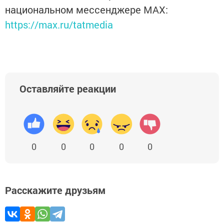
национальном мессенджере MАХ:
https://max.ru/tatmedia
Оставляйте реакции
0
0
0
0
0
Расскажите друзьям