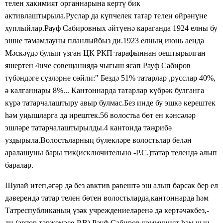
телен хакимият органнарына кертү бик
активлаштырыла.Руслар да күпчелек татар телен өйрәнүне
хуплыйлар.Рауф Сабировных әйтүенә караганда 1924 елны бу
эшне тәмамлауны планлыйбыз ди.1923 елның июнь аенда
Мәскәүдә булып узган ЦК РКП тарафыннан оештырылган
яшертен 4нче совещаниядә чыгыш ясап Рауф Сабиров
түбәндәге сүзләрне сөйли:" Бездә 51% татарлар ,русслар 40%,
ә калганнары 8%... Кантоннарда татарлар күбрәк булганга
күрә татарчалаштыру авыр булмас.Без инде бу эшкә керештек
һәм уңышларга да ирештек.56 волостьа бөт ен кәнсәләр
эшләре татарчалаштырылды.4 кантонда тәҗрибә
уздырыла.Волостьларның бүлекләре волостьлар белән
аралашуны бары тик(исключительно -Р.С.)татар телендә алып
баралар.
Шулай итеп,әгәр дә без авктив рәвештә эш алып барсак бер ел
дәверендә татар телен бөтен волостьларда,кантоннарда һәм
Татреспубликаның үзәк учреждениеләренә дә кертәчәкбез,-
ди.(автор тәрҗемәсе-Р.В) Рауф Сабиров коммунист һәм чын