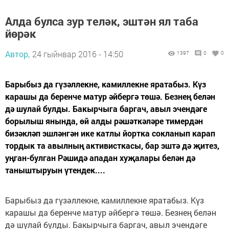
Алда булса зур теләк, эштән ял таба
йөрәк
Автор,
24 гыйнвар 2016 - 14:50
1397
0
0
Барыбыз да гүзәллекне, камиллекне яратабыз. Күз
карашы да беренче матур әйбергә төшә. Безнең белән
дә шулай булды. Бакырчыга баргач, авыл эчендәге
борылыш янында, өй алды рәшәткәләре тимердән
бизәкләп эшләнгән ике катлы йортка сокланып карап
тордык та авылның активисткасы, бар эштә дә җитез,
уңган-булган Рәшидә ападан хуҗалары белән дә
таныштыруын үтендек....
Барыбыз да гүзәллекне, камиллекне яратабыз. Күз
карашы да беренче матур әйбергә төшә. Безнең белән
дә шулай булды. Бакырчыга баргач, авыл эчендәге