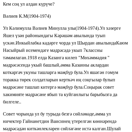
Кем соң ул алдан күрүче?
Вәлиев К.М(1904-1974)
Ул Кәлимулла Вәлиев Минулла улы(1904-1974).Ул хәзерге
Яшел үзән районындагы Кәрәшәм авылында туып
үскән.Инкыйлабка кадәрге чорда ул Шырдан авылындаКаюм
Насыйрый исемендәге мәдрәсәдә укып 7классны
тәмамлаган.1918 елда Казанга килеп "Мөхәммәдия "
мәдрәсәсендә укый башлый,әмма Казанны аклардан
коткаргач укуны ташларга мәҗбүр була.Ул яшәгән гомум
торакка төрек солдатларын керткәч иң соңгылар булып
мәдрәсәне ташлап китергә мәҗбүр була.Соңырак совет
хакимияте мәдрәсәне ябып та куйганлыгы барыбызга да
билгеле..
Совет чорында ул бу турыда безгә сөйләмәде,әмма ул
ничектер Гайнанетдин Ваисинең үтерелгән көннәрендә
мәдрәсәдән киткәнлекләрен сөйләгәне истә калган.Шулай