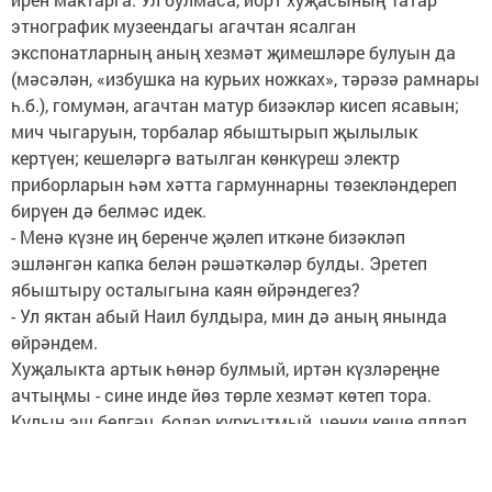
этнографик музеендагы агачтан ясалган
экспонатларның аның хезмәт җимешләре булуын да
(мәсәлән, «избушка на курьих ножках», тәрәзә рамнары
һ.б.), гомумән, агачтан матур бизәкләр кисеп ясавын;
мич чыгаруын, торбалар ябыштырып җылылык
кертүен; кешеләргә ватылган көнкүреш электр
приборларын һәм хәтта гармуннарны төзекләндереп
бирүен дә белмәс идек.
- Менә күзне иң беренче җәлеп иткәне бизәкләп
эшләнгән капка белән рәшәткәләр булды. Эретеп
ябыштыру осталыгына каян өйрәндегез?
- Ул яктан абый Наил булдыра, мин дә аның янында
өйрәндем.
Хуҗалыкта артык һөнәр булмый, иртән күзләреңне
ачтыңмы - сине инде йөз төрле хезмәт көтеп тора.
Кулың эш белгәч, болар куркытмый, чөнки кеше яллап
йөрисе юк, күңелең теләгәнчә җиренә җиткереп, йөрәк
җылыңны да кушып башкарасың аны - үзеңә бит.