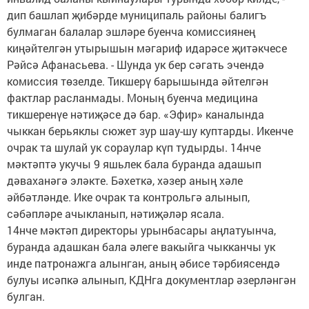
дип башлап җибәрде муниципаль районы балигъ
булмаган балалар эшләре буенча комиссиянең
киңәйтелгән утырышын мәгариф идарәсе җитәкчесе
Рәйсә Афанасьева. - Шунда ук бер сәгать эчендә
комиссия төзелде. Тикшерү барышында әйтелгән
фактлар расланмады. Моның буенча медицина
тикшеренүе нәтиҗәсе дә бар. «Эфир» каналында
чыккан берьяклы сюжет зур шау-шу куптарды. Икенче
очрак та шулай ук сораулар күп тудырды. 14нче
мәктәптә укучы 9 яшьлек бала буранда адашып
дәваханәгә эләкте. Бәхеткә, хәзер аның хәле
әйбәтләнде. Ике очрак та контрольгә алынып,
сәбәпләре ачыкланып, нәтиҗәләр ясала.
14нче мәктәп директоры урынбасары аңлатуынча,
буранда адашкан бала әлеге вакыйга чык­канчы ук
инде патронажга алынган, аның әбисе тәрбиясендә
булуы исәпкә алынып, КДНга документлар әзерләнгән
булган.