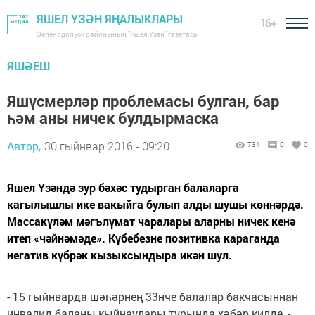
ЯШЕЛ ҮЗӘН ЯҢАЛЫКЛАРЫ
16+
Зеленодольск районының "Яшел Үзән" газетасы
ЯШӘЕШ
Яшүсмерләр проблемасы булган, бар
һәм аны ничек булдырмаска
Автор,
30 гыйнвар 2016 - 09:20
731
0
0
Яшел Үзәндә зур бәхәс тудырган балаларга
кагылышлы ике вакыйга булып алды шушы көннәрдә.
Массакүләм мәгълүмат чаралары аларны ничек кенә
итеп «чәйнәмәде». Күбебезне позитивка караганда
негатив күбрәк кызыксындыра икән шул.
- 15 гыйнварда шәһәрнең 33нче балалар бакчасыннан
инвалид баланы кыйнаулары турында хәбәр килде, -