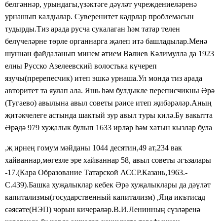
белгәннәр, урындагы,үзәктәге дәүләт учреждениеләренә
урнашып калдылар. Суверенитет кадрлар проблемасын
тудырды.Тиз арада русча сукалаган һәм татар телен
белүчеләрне төрле органнарга җәлеп итә башладылар.Менә
шуннан файдаланып минем әтием Вәлиев Кәлимулла да 1923
елны Русско Азелеевский волостька күчереп
язучы(пререпесчик) итеп эшкә урнаша.Ул монда тиз арада
авторитет та яулап ала. Яшь һәм булдыкле переписчикны Әрә
(Тугаево) авылына авыл советы рәисе итеп җибәрәләр.Аның
җитәкчелеге астында шактый зур авыл туры килә.Бу вакытта
Әрәдә 979 хуҗалык булып 1633 ирләр һәм хатын кызлар була
,җ ирнең гомум мәйданы 1044 десятин,49 ат,234 вак
хайваннар,мөгезле эре хайваннар 58, авыл советы әгъзалары
-17.(Кара Образование Татарской АССР.Казань,1963.-
С.439).Башка хуҗалыклар кебек Әрә хуҗалыклары да дәүләт
капитализмы(государственный капитализм) ,Яңа икътисад
сәясәте(НЭП) чорын кичерәләр.В.И.Ленинның сүзләренә