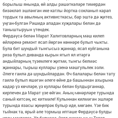
борылыш янында, өй алды рәшәткәләре тимердән
бизәкләп эшләнгән ике катлы йортка сокланып карап
тордык та авылның активисткасы, бар эштә дә җитез,
уңган-булган Рәшидә ападан хуҗалары белән дә
таныштыруын үтендек.
Фирдәүсә белән Марат Халитовларның мәш килеп
өйләренә ремонт ясап йөргән көннәре булып чыкты.
Була бит шундый тынгысыз җаннар, ясап куйганына
риза булып диванда кырын ятып ял итәргә
андыйларның түземлеге җитми, тынгы белмәс
җаннары, тырыш куллары үзенә мәшгульлек эзли.
Әлеге гаилә дә шундыйлардан. Өч балалары белән тату
гаилә булып яшәгән әлеге өйне дә башыннан ахырына
кадәр үз көчләре, үз куллары белән булдырганнар,
кирпечен дә Марат үзе өйгән. Аның һөнәрләре турында
саный китсәң, ис китмәле! Кулыннан килмәгән эшләре
турында язасы җиңелрәк булыр иде, мөгаен. Үзе бик
тыйнак та, ярый әле тормыш иптәше Фирдәүсә булды
ирен мактарга. Ул булмаса, йорт хуҗасының Татар