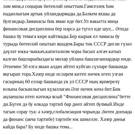
ләм мим,ә соңырак бөтенләй оныттым.Гамсезлек һәм
наданлыгым артык уйландырмады да.Бәлкем яхшы да
булгандыр.Заманасы бик яман иде бит.Ул вакытта миңа
финансовая дисциплина бер нәрсә дә түгел иде шул... Әтидә
башка бу темага кире кайтмады.Бер кырык ел чамасы бу
турыда бөтенләй онытып яшәдем.Бары тик СССР дигән гүзәл
дәүләт юкка чыккач,капитализм чоры басып алгач катып
калган башларыбыздагы миләр уйлана башлаганнардыр инде.
Әтиемне 50 елга якын алдан әйтеп куйган сүзләре башымда
яңгырап тора.Хәзер инде исләрем китеп ничек итеп узган
гасырның 60 еллар башында ук ул СССР ның җимерелү
юлына басканлыгын күзаллаган.Әле ничек кенә бит.Бик
аңлаешлы итеп нәтиҗә ясый "Финансовая дисциплина"бетте
ди.Бүген дә бу өлкәдә тәртиб бар диеп әйтеп булмый.Инде
тагын сорау туа: ә хәзер,глобализация чорында ,бөтен донъяда
да финанс (акча тәртибе) тәртибе юк шикелле. Хәзер дөнья
кайда бара? Бу инде башка тема...