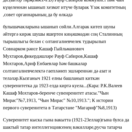
күңеленнән ышанып хезмәт итүче буларак Үзәк комитетның
,совет органнарының да бу өлкәдә
булышачакларына ышанып сөйли.Алгарак китеп шуны
әйтергә кирәк шушы яшертен киңәшмәдән соң Сталинның
тырышлыгы белән с олтангалиевчелек тудырылып
Совнарком рәисе Кашаф Гыйльманович
Мухтаров,фикердәшләре Рауф Сабиров,Кашаф
Мохтаров,Ариф Енбаевлар һәм башкалар
солтангалиевчелектә гаепләнеп эшләреннән дә азат и
теләләр.Кызганыч 1921 елны башланып киткән
суверенитетка да 1923 елда киртә куела...(Кара: Р.К.Валеев
Кашаф Мохтаров-беренче сувенренитет атасы."Чын
Мирас"№7,1913, "Чын Мирас" №10,1913."; К истории
первого суверенитета в Татарстане "Магариф"№8,1913)
Суверенитет кыска гына вакытта (1921-23еллар)гына булса да
шактый татар интеллегнциясенең вәкилләре,русча татарча