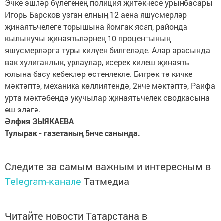
Эчке эшләр бүлегенең полиция җитәкчесе урынбасары
Игорь Барсков узган елның 12 аена яшүсмерләр
җинаятьчелеге торышына йомгак ясап, районда
кылынучы җинаятьләрнең 10 процентының
яшүсмерләргә туры килүен билгеләде. Алар арасында
вак хулиганлык, урлаулар, исерек килеш җинаять
юлына басу кебекләр өстенлекле. Бигрәк тә кичке
мәктәптә, механика көллиятендә, 2нче мәктәптә, Раифа
урта мәктәбендә укучылар җинаятьчелек сводкасына
еш эләгә.
Әлфия ЗЫЯКАЕВА
Тулырак - газетаның 5нче санында.
Следите за самым важным и интересным в
Telegram-канале
Татмедиа
Читайте новости Татарстана в