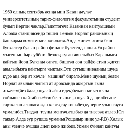
1960 елның сентябрь аенда мин Казан дәүләт
университетының тарих-филология факультетында студент
булып йөргән чаклар.Гадәттәгечә Казаннан кайтуышлый
Албаба станциясендә төшеп Төньяк Норлат районының
башкарма комитетына юнәлдем.Анда минем әтием баш
бугхалтер булып район финанс бүлегендә эшли.Ул район
үзәгеннән һәр суббота безнең туган авылыбыз Карашәмгә
кайтып йөри.Бүгендә сәгать биштән соң райфо атын җигеп
авылыбызга кайтырга чыктык.Эти сугыш инвалиды шуңа
күрә аңа бер ат көчле" машина" бирәлә.Менә шуның белән
Норлат авылын чыгып ат арбасында акыртын гына
әткәчем(без балар шулай әйтә идек)белән тыныч кына
сөйләшеп кайтабыз.Әтиебез тыныч,ә шулай да дилбегәне
тарткалап алашага җан кертә,тау төшәбез,күперне узып тауга
үрмәлибез.Тиздән ,тауны менгәч,атыбыз да тизерәк атлар.Юл
такыр.Алда зур рушша урманы(Рощадыр инде ул-Р.В).Халык
аны үзенчә рушша диеп кенә җибәрә.Урман буйлап кайтуы