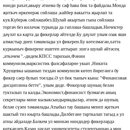
нинди рәхәт,авыру әтиемә бу саф һава бик тә файдалы.Монда
җиткәч иркенерәк сөйләшә ,кайбер вакытта җырлап та
куя.Күберәк сөйләшәбез.Шулай акыртын гына сөйләшә
торгач без киләчәк турында да гапләшә башладык.Ничектер
дәүләт кә карта да фикерләр әйтелде.Бу дәүләт улым озак яши
алмастыр диеп тәмамлады ул фикерен.Бу көтелмәгән,хәтта
куркыныч фикерене ишетеп аптырап :нигә шулай әйтәсең
,әткәчем ".-дидем.КПСС тарихын,Фәнни
коммунизм,марксистик фәлсәфәләрне укып ,Никита
Хрущевка ышанып тиздән коммунизм көтеп йөрегәнгә бу
фикер сәер булып тоелды.Ә ул бик тыныч кына: "Финансовая
дисциплина бетте", улым диде. Фикерләр шуның белән
тукталып та калды.Экономист,финансист булмагач аның
секретлары мине кызыксындырмадылар, әтием дә шуның
белән сүзен тәмамлады.Атыбыз тау башына менеп җиткәч
шактый тиз юырта башлады.Дилбегәне тарткалап тагыд а ул
атны әйдәләде.Бәлкем ул миннән ниндидер фикерләрдә
көткәндер,Казан дәүләт университеты студентыннан,ә мин