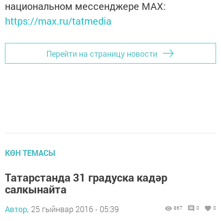
национальном мессенджере MАХ:
https://max.ru/tatmedia
Перейти на страницу новости
КӨН ТЕМАСЫ
Татарстанда 31 градуска кадәр
салкынайта
Автор,
25 гыйнвар 2016 - 05:39
867
0
0