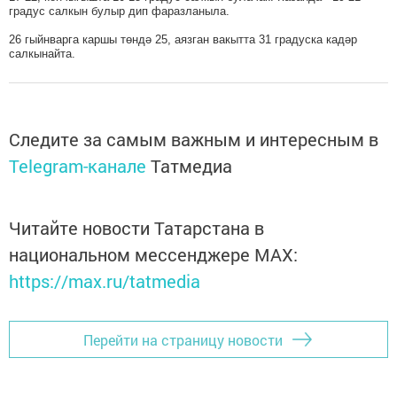
градус салкын булыр дип фаразланыла.
26 гыйнварга каршы төндә 25, аязган вакытта 31 градуска кадәр
салкынайта.
Следите за самым важным и интересным в
Telegram-канале
Татмедиа
Читайте новости Татарстана в
национальном мессенджере MАХ:
https://max.ru/tatmedia
Перейти на страницу новости