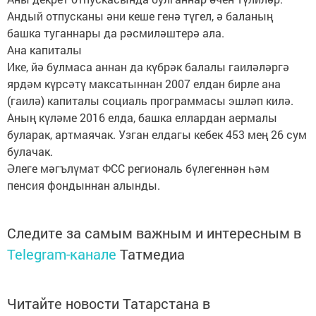
Андый отпусканы әни кеше генә түгел, ә баланың
башка туганнары да рәсмиләштерә ала.
Ана капиталы
Ике, йә булмаса аннан да күбрәк балалы гаиләләргә
ярдәм күрсәтү максатыннан 2007 елдан бирле ана
(гаилә) капиталы социаль программасы эшләп килә.
Аның күләме 2016 елда, башка еллардан аермалы
буларак, артмаячак. Узган елдагы кебек 453 мең 26 сум
булачак.
Әлеге мәгълүмат ФСС региональ бүлегеннән һәм
пенсия фондыннан алынды.
Следите за самым важным и интересным в
Telegram-канале
Татмедиа
Читайте новости Татарстана в