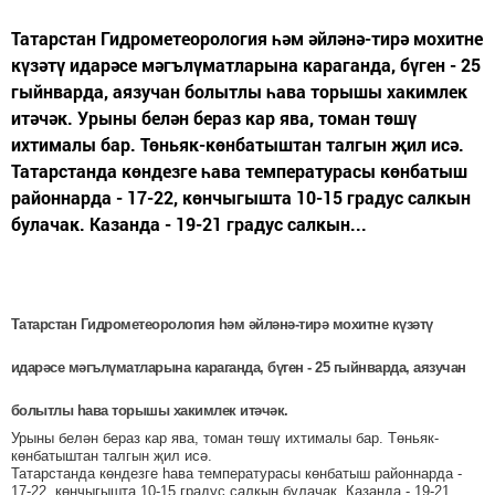
Татарстан Гидрометеорология һәм әйләнә-тирә мохитне
күзәтү идарәсе мәгълүматларына караганда, бүген - 25
гыйнварда, аязучан болытлы һава торышы хакимлек
итәчәк. Урыны белән бераз кар ява, томан төшү
ихтималы бар. Төньяк-көнбатыштан талгын җил исә.
Татарстанда көндезге һава температурасы көнбатыш
районнарда - 17-22, көнчыгышта 10-15 градус салкын
булачак. Казанда - 19-21 градус салкын...
Татарстан Гидрометеорология һәм әйләнә-тирә мохитне күзәтү
идарәсе мәгълүматларына караганда, бүген - 25 гыйнварда, аязучан
болытлы һава торышы хакимлек итәчәк.
Урыны белән бераз кар ява, томан төшү ихтималы бар. Төньяк-
көнбатыштан талгын җил исә.
Татарстанда көндезге һава температурасы көнбатыш районнарда -
17-22, көнчыгышта 10-15 градус салкын булачак. Казанда - 19-21