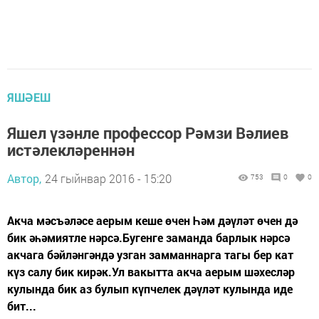
ЯШӘЕШ
Яшел үзәнле профессор Рәмзи Вәлиев
истәлекләреннән
Автор,
24 гыйнвар 2016 - 15:20
753
0
0
Акча мәсъәләсе аерым кеше өчен Һәм дәүләт өчен дә
бик әһәмиятле нәрсә.Бугенге заманда барлык нәрсә
акчага бәйләнгәндә узган замманнарга тагы бер кат
күз салу бик кирәк.Ул вакытта акча аерым шәхесләр
кулында бик аз булып күпчелек дәүләт кулында иде
бит...