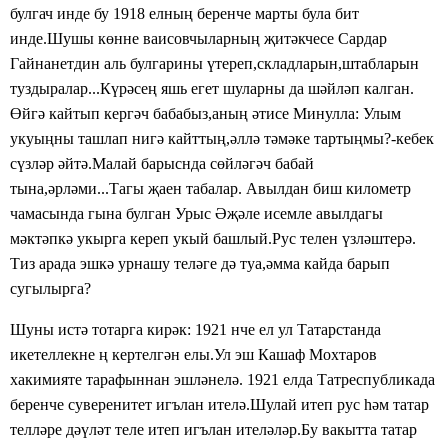
булгач инде бу 1918 елның беренче марты була бит
инде.Шушы көнне ваисовчыларның җитәкчесе Сардар
Гайнанетдин аль булгарины үтереп,складларын,штабларын
туздыралар...Күрәсең яшь егет шуларны да шәйләп калган.
Өйгә кайтып кергәч бабабыз,аның әтисе Минулла: Улым
укуыңны ташлап нигә кайттың,әллә тәмәке тартыңмы?-кебек
сүзләр әйтә.Малай барыснда сөйләгәч бабай
тына,әрләми...Тагы җаен табалар. Авылдан биш километр
чамасында гына булган Урыс Әҗәле исемле авылдагы
мәктәпкә укырга кереп укый башлый.Рус телен үзләштерә.
Тиз арада эшкә урнашу теләге дә туа,әмма кайда барып
сугылырга?
Шуны истә тотарга кирәк: 1921 нче ел ул Татарстанда
икетеллекне ң кертелгән елы.Ул эш Кашаф Мохтаров
хакимияте тарафыннан эшләнелә. 1921 елда Татреспубликада
беренче суверенитет игълан ителә.Шулай итеп рус һәм татар
телләре дәүләт теле итеп игълан ителәләр.Бу вакытта татар