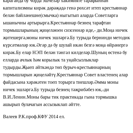
караганда бу чорда эшчеләр хакимияте тарафыннан
капитализмны кирәк дәрәҗәдә генә рөхсәт итеп крестьяннар
белән бәйләнешне(смычка) ныгытып аларда Советларга
ышанычны артырырга.Крестьяннар безнең тарафтан
тормышларының җиңеләюен сизсеннәр иде,- ди.Моңа ничек
җитешергә,моны ничек эшләргә.Бу турыда бернинди методик
күрсәтмәләр юк.Әгәр дә бу шулай икән безгә моңа өйрәнергә
кирәк.Бу елар НЭП белән тәнгәл килделәр.Шуның өстенә бу
елларда ачлык һәм корылык та уңайсызлыклар
тудырды.Җыеп әйткәндә төп бурыч-крестьяннарның
тормышларын җиңеләйтү.Крестьяннар Совет властенең алар
файдасына хәрәкәтен тоеп торырга тиешләр.Әмма моны
ничек эшләргә.Бу турыда безнең тәҗрибәбез юк,-ди
В.И.Ленин.Моны бары тик практикада гына тормышка
ашырып булачагын ассызыклап әйтте.
Валеев Р.К.проф.КФУ 2014 ел.