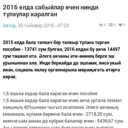
2016 елда сабыйлар өчен нинди
түләүләр каралган
Автор,
30 гыйнвар 2016 - 07:20
0
0
0
2015 елда бала тапкач бер тапкыр түләнә торган
пособие - 13741 сум булган, 2016 елдан бу акча 14497
сум тәшкил итә. Әлеге акчаны әти-әнинең берсе эш
урыныннан ала. Инде беркайда да эшләми, яисә укый
икән, социаль яклау органнарына мөрәҗәгать итәргә
кирәк.
1,5 яшькә кадәр бала караган өчен пособие
1,5 яшькә кадәр бала караган өчен акча уртача хезмәт
хакының 40%ыннан чыгып исәпләнә. Әлеге акчаның
минималь күләме беренче бала өчен - 2718,35 сум,
икенче һәм аннан да күбрәк балалар өчен - 5436,67 сум.
Аны декрет отпус­касында булганнар өчен түлиләр.