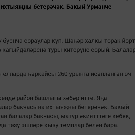
 ихтыяҗны бетерәчәк. Бакый Урманче
 буенча сораулар күп. Шәһәр халкы торак йорт
 кагыйдәләренә туры китерүне сорый. Балала
елларда һәркайсы 260 урынга исәпләнгән өч
ендә район башлыгы хәбәр итте. Яңа
алар бакчасына ихтыяҗны бетерәчәк. Бакый
ан балалар бакчасы, матур әкиятттәге кебек,
нда төзү эшләре кызу темплар белән бара.