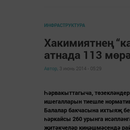
ИНФРАСТРУКТУРА
Хакимиятнең “ка
атнада 113 мөр
Автор,
3 июнь 2014 - 05:29
Һәрвакыттагыча, төзекләндерү
ишегалларын тиешле норматив
Балалар бакчасына ихтыяҗ б
һәркайсы 260 урынга исәпләнг
җитәкчеләр киңәшмәсендә рай