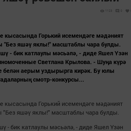
1123
0
е кысасында Горький исемендәге мәдәният
ы "Без яшәү яклы!" масштаблы чара булды.
шү - бик катлаулы мәсьәлә, - диде Яшел Үзән
лномоченные Светлана Крылова. - Шуңа күрә
е белән аерым уздырырга кирәк. Бу юлы
гадаларның смотр-конкурсы...
е кысасында Горький исемендәге мәдәният
 "Без яшәү яклы!" масштаблы чара булды.
ү - бик катлаулы мәсьәлә, - диде Яшел Үзән