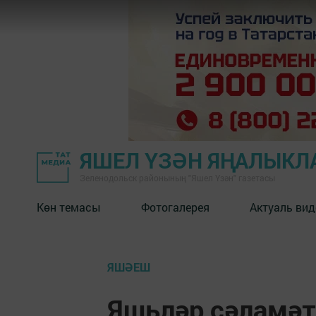
ЯШЕЛ ҮЗӘН ЯҢАЛЫКЛ
Зеленодольск районының "Яшел Үзән" газетасы
Көн темасы
Фотогалерея
Актуаль вид
ЯШӘЕШ
Яшьләр сәламәт