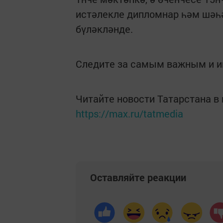
истәлекле дипломнар һәм шәһ
бүләкләнде.
Следите за самым важным и 
Читайте новости Татарстана 
https://max.ru/tatmedia
Оставляйте реакции