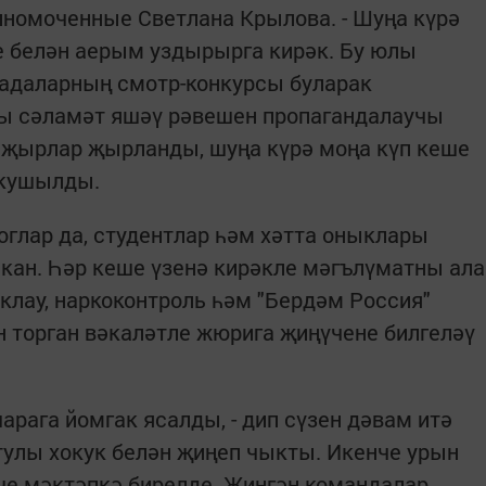
лномоченные Светлана Крылова. - Шуңа күрә
е белән аерым уздырырга кирәк. Бу юлы
гадаларның смотр-конкурсы буларак
ы сәламәт яшәү рәвешен пропагандалаучы
 җырлар җырланды, шуңа күрә моңа күп кеше
 кушылды.
гоглар да, студентлар һәм хәтта оныклары
шкан. Һәр кеше үзенә кирәкле мәгълүматны ала
клау, наркоконтроль һәм "Бердәм Россия"
н торган вәкаләтле жюрига җиңүчене билгеләү
чарага йомгак ясалды, - дип сүзен дәвам итә
 тулы хокук белән җиңеп чыкты. Икенче урын
нче мәктәпкә бирелде. Җиңгән командалар