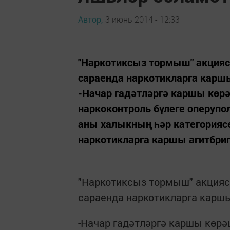
Автор,
3 июнь 2014 - 12:33
"Наркотиксыз тормыш" акцияс
сараенда наркотикларга карш
-Начар гадәтләргә каршы көрә
наркоконтроль бүлеге оперупо
аны халыкның һәр категорияс
наркотикларга каршы агитбри
"Наркотиксыз тормыш" акцияс
сараенда наркотикларга каршы
-Начар гадәтләргә каршы көрәш