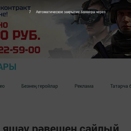
6
Автоматическое закрытие баннера через
АРЫ
ео
Безнең геройлар
Реклама
Татарча 
 яшәү рәвешен сайлый