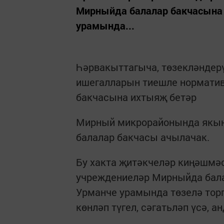
Мирныйда балалар бакчасына
урамында...
Һәрвакыттагыча, төзекләндерү
ишегалларын тиешле норматив
бакчасына ихтыяҗ бетәр
Мирный микрорайонында якын 
балалар бакчасы ачылачак.
Бу хакта җитәкчеләр киңәшмәс
учреждениеләр Мирныйда бал
Урманче урамында төзелә торг
көнләп түгел, сәгатьләп үсә, а