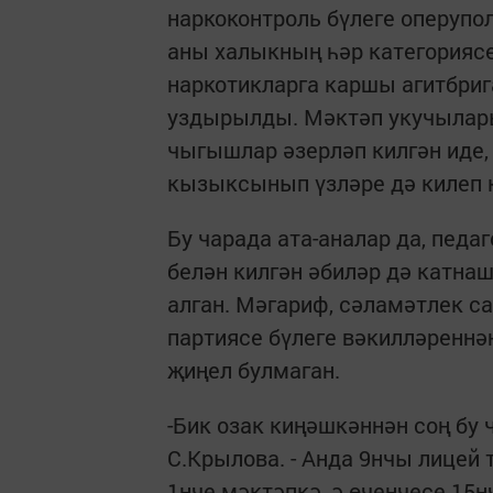
наркоконтроль бүлеге оперупо
аны халыкның һәр категорияс
наркотикларга каршы агитбри
уздырылды. Мәктәп укучылар
чыгышлар әзерләп килгән иде,
кызыксынып үзләре дә килеп
Бу чарада ата-аналар да, педа
белән килгән әбиләр дә катна
алган. Мәгариф, сәламәтлек са
партиясе бүлеге вәкилләреннә
җиңел булмаган.
-Бик озак киңәшкәннән соң бу 
С.Крылова. - Анда 9нчы лицей
1нче мәктәпкә, ә өченчесе 15