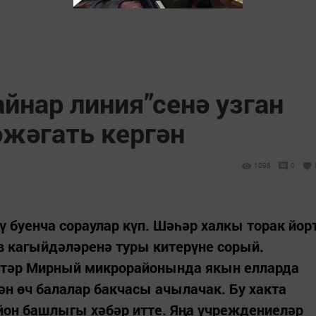
йнар линия”сенә узган
әжәгать кергән
1098
0
 буенча сораулар күп. Шәһәр халкы торак йор
 кагыйдәләренә туры китерүне сорый.
етәр Мирный микрорайонында якын елларда
ән өч балалар бакчасы ачылачак. Бу хакта
он башлыгы хәбәр итте. Яңа учреждениеләр