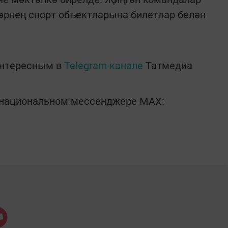
әрнең спорт объектларына билетлар белән
интересным в
Telegram-канале
Татмедиа
в национальном мессенджере MАХ: