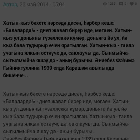
Автор,
26 май 2014 - 05:04
1235
0
0
Хатын-кыз бәхете нәрсәдә дисәң, hәрбер кеше:
«Балаларда!» - диеп жавап бирер иде, мөгаен. Хатын-
кыз ул дөньяны гүзәллеккә күмәр, дөньяга йә ул, йә
кыз бала тудырыр өчен яратылган. Хатын-кыз - гаилә
учагына ялкын өстәүче дә, саклау­чы да. Сынмыйча-
сыгылмыйча яшәү дә - аның бурычы. Әниебез Фә­hимә
Гыйниятуллина 1939 елда Карашәм авылында
бишенче...
Хатын-кыз бәхете нәрсәдә дисәң, hәрбер кеше:
«Балаларда!» - диеп жавап бирер иде, мөгаен. Хатын-
кыз ул дөньяны гүзәллеккә күмәр, дөньяга йә ул, йә
кыз бала тудырыр өчен яратылган. Хатын-кыз - гаилә
учагына ялкын өстәүче дә, саклау­чы да. Сынмыйча-
сыгылмыйча яшәү дә - аның бурычы.
Әниебез Фә­hимә Гыйниятуллина 1939 елда Карашәм