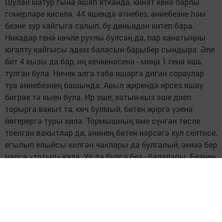
Шулай матур гына яшәп ятканда, кинәт кенә парлы
гомерләре киселә. 44 яшендә әтиебез, әниебезне hәм
безне зур кайгыга салып, бу дөньядан китеп бара.
Никадәр генә көчле рухлы булсаң да, пар канатыңны
югалту кайгысы адәм баласын барыбер сындыра. Әле
бит 4 кызы да бар, иң кечкенәсенә - миңа 1 генә яшь
тулган була. Ничек алга таба яшәргә дигән сораулар
туа әниебезнең башында. Авыл җирендә ирсез яшәү
бигрәк тә кыен була. Ир эше, хатын-кыз эше диеп
торырга вакыт та, көч булмый, бөтен җиргә үзенә
йөгерергә туры килә. Тормышның яме сүнгән төсле
тоелган вакытлар да, әнинең бөтен нәрсәгә кул селтисе,
егылып елыйсы килгән чаклары да булгалый, әмма бер
нәрсә «тотып» кала. Ул да булса без - балалары. Безнең
хакка яшәргә тиешлеген, күз нурлары алдында үтисе
бурычлары аны тормышка кайтара. Авырлык­ларга
бирешмичә, тормышны дәвам итәргә аңа якыннары да
ярдәм итә. Төрле чаклар булгалый, ләкин, Аллаһка
шөкер, сыңар канат гомер кичерсә дә, парлылардан бер