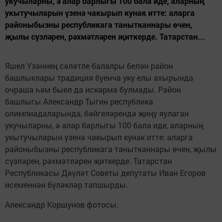
укучыларны, ә алар барлыгы 100 бала иде, аларның
укытучыларын үзенә чакырып кунак итте: аларга
районыбызны республикага танытканнары өчен,
җылы сүзләрен, рәхмәтләрен җиткерде. Татарстан...
Яшел Үзәннең сәләтле балалры белән район
башлыклары традиция буенча уку елы ахырында
очраша һәм быел да искәрмә булмады. Район
башлыгы Александр Тыгин республика
олимпиадаларында, бәйгеләрендә җиңү яулаган
укучыларны, ә алар барлыгы 100 бала иде, аларның
укытучыларын үзенә чакырып кунак итте: аларга
районыбызны республикага танытканнары өчен, җылы
сүзләрен, рәхмәтләрен җиткерде. Татарстан
Республикасы Дәүләт Советы депутаты Иван Егоров
исеменнән бүләкләр тапшырды.
Александр Коршунов фотосы.