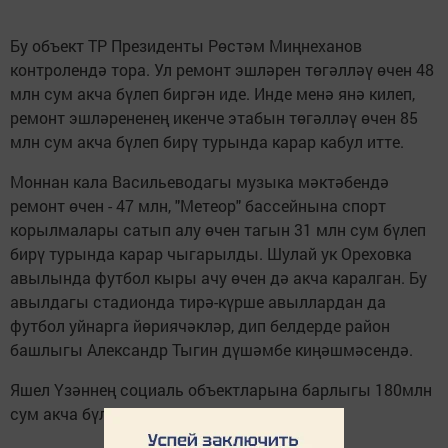
Бу объект ТР Президенты Рөстәм Миңнеханов
контролендә тора. Ул ремонт эшләрен төгәлләү өчен 48
млн сум акча бүлеп биргән иде. Инде менә янә килеп,
ремонт эшләрененең икенче этабын төгәлләү өчен 85
млн сум акча бүлеп бирү турында карар кабул итте.
Моннан кала Васильеводагы музыка мәктәбендә
ремонт өчен - 47 млн, "Метеор" бассейнына спорт
корылмалары сатып алу өчен тагын 31 млн сум бүлеп
бирү турында карар чыгарылды. Шулай ук Ореховка
авылында футбол кыры ачу өчен дә акча каралган. Бу
авылдагы стадионда тирә-күрше авыллардан да
футбол уйнарга йөриячәкләр, дип белдерде район
башлыгы Александр Тыгин дүшәмбе киңәшмәсендә.
Яшел Үзәннең социаль объектларына барлыгы 180млн
сум акча бүлеп бирелгән.