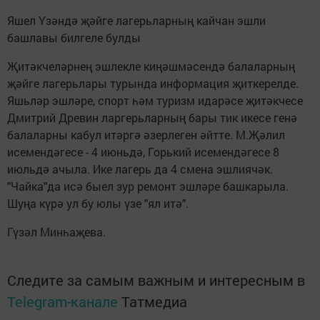
Яшел Үзәндә җәйге лагерьларның кайчан эшли
башлавы билгеле булды
Җитәкчеләрнең эшлекле киңәшмәсендә балаларның
җәйге лагерьлары турында информация җиткерелде.
Яшьләр эшләре, спорт һәм туризм идарәсе җитәкчесе
Дмитрий Древин ларгерьларның бары тик икесе генә
балаларны кабул итәргә әзерлеген әйтте. М.Җәлил
исемендәгесе - 4 июньдә, Горький исемендәгесе 8
июльдә ачыла. Ике лагерь да 4 смена эшлиячәк.
"Чайка"да исә быел зур ремонт эшләре башкарыла.
Шуңа күрә ул бу юлы үзе "ял итә".
Гүзәл Минһаҗева.
Следите за самым важным и интересным в
Telegram-канале
Татмедиа