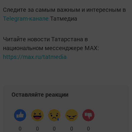
Следите за самым важным и интересным в
Telegram-канале
Татмедиа
Читайте новости Татарстана в
национальном мессенджере MАХ:
https://max.ru/tatmedia
Оставляйте реакции
0
0
0
0
0