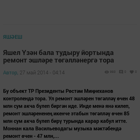
ЯШӘЕШ
Яшел Үзән бала тудыру йортында
ремонт эшләре төгәлләнергә тора
Автор,
27 май 2014 - 04:14
993
0
0
Бу объект ТР Президенты Рөстәм Миңнеханов
контролендә тора. Ул ремонт эшләрен төгәлләү өчен 48
млн сум акча бүлеп биргән иде. Инде менә янә килеп,
ремонт эшләрененең икенче этабын төгәлләү өчен 85
млн сум акча бүлеп бирү турында карар кабул итте.
Моннан кала Васильеводагы музыка мәктәбендә
ремонт өчен - 47 млн,...