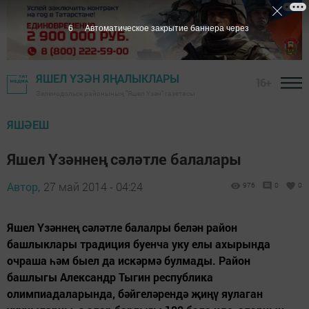
5
Автоматическое закрытие баннера через
ЯШЕЛ ҮЗӘН ЯҢАЛЫКЛАРЫ
16+
Зеленодольск районының "Яшел Үзән" газетасы
ЯШӘЕШ
Яшел Үзәннең сәләтле балалары
Автор,
27 май 2014 - 04:24
976
0
0
Яшел Үзәннең сәләтле балалры белән район
башлыклары традиция буенча уку елы ахырында
очраша һәм быел да искәрмә булмады. Район
башлыгы Александр Тыгин республика
олимпиадаларында, бәйгеләрендә җиңү яулаган