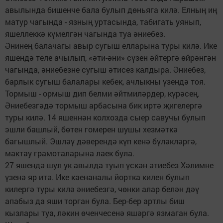
авылында бишенче бала булып дөньяга килә. Елның иң
матур чагында - язның уртасында, табигать уянып,
яшеллеккә күмелгән чагында туа әние­без.
Әнинең балачагы авыр сугыш елларына туры килә. Ике
яшендә теле ачылып, «әти-әни» сүзен әйтергә өйрәнгән
чагында, әниебезне сугыш әтисез калдыра. Әниебез,
барлык сугыш балалары кебек, ачлыкны үзендә тоя.
Тормыш - ормыш дип белми әйтмиләрдер, күрәсең.
Әниебезгәдә тормыш арбасына бик иртә җигелергә
туры килә. 14 яшеннән колхозда сыер савучы булып
эшли башлый, бөтен гомерен шушы хезмәткә
багышлый. Эшләү дәверендә күп кенә бүләкләргә,
мактау грамоталарына лаек була.
27 яшендә шул ук авылда туып үскән әтиебез Хәлимне
үзенә яр итә. Ике каенаналы йортка килен булып
килергә туры килә әниебезгә, чөнки алар белән дәү
апабыз да яши торган була. Бер-бер артлы биш
кызлары туа, ләкин өченчесенә яшәргә язмаган була.