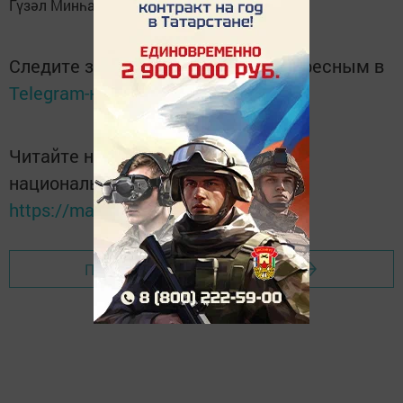
Гүзәл Минһаҗева.
Следите за самым важным и интересным в
Telegram-канале
Татмедиа
Читайте новости Татарстана в
национальном мессенджере MАХ:
https://max.ru/tatmedia
Перейти на страницу новости