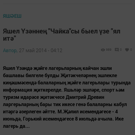
ЯШӘЕШ
Яшел Үзәннең "Чайка"сы быел үзе "ял
итә"
Автор,
27 май 2014 - 04:12
989
0
0
Яшел Үзәндә җәйге лагерьларның кайчан эшли
башлавы билгеле булды Җитәкчеләрнең эшлекле
киңәшмәсендә балаларның җәйге лагерьлары турында
информация җиткерелде. Яшьләр эшләре, спорт һәм
туризм идарәсе җитәкчесе Дмитрий Древин
ларгерьларның бары тик икесе генә балаларны кабул
итәргә әзерлеген әйтте. М.Җәлил исемендәгесе - 4
июньдә, Горький исемендәгесе 8 июльдә ачыла. Ике
лагерь да...