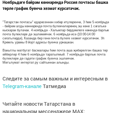
Ноябрьдәге бәйрәм көннәрендә Россия почтасы башка
төрле график буенча хезмәт күрсәтәчәк.
"Татарстан почтасы" идарәсеннән хәбәр итүләренчә, 3 һәм 5 ноябрьдә
- бәйрәм алды көннәрендә почта бүлекчәләренең эш көне 1 сәгатькә
кыскарак булачак. 4 ноябрьдә - Халыклар бердәмлеге көнендә барлык
почта бүлекләре дә эшләмиячәк. 6 ноябрьдә исә (10:00-14:00
сәгатьләрдә), Казанда бер генә почта бүлеге хезмәт күрсәтәчәк. Ул
Кремль урамы 8 йорт адресы буенча урнашкан.
Вакытлы матбугат басмалары һәм почта аша җибәрелгән башка төр
әйберләр 4 һәм 6 ноябрьдә таратылмый. 7 ноябрьдә барлык почта
бүлекләре дә гадәти график буенча эшләячәк.
Мәгълүмат интертат.ру сайтыннан алынды.
Следите за самым важным и интересным в
Telegram-канале
Татмедиа
Читайте новости Татарстана в
национальном мессенджере MАХ: