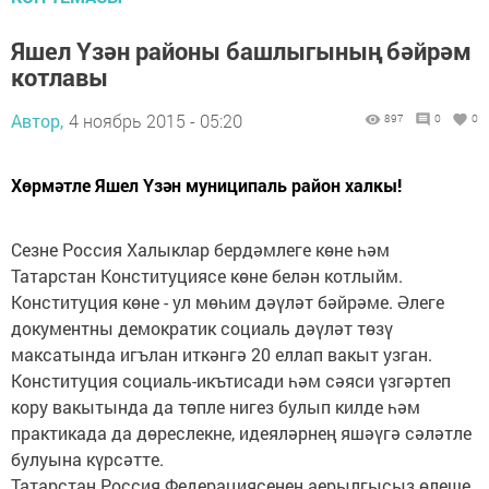
Яшел Үзән районы башлыгының бәйрәм
котлавы
Автор,
4 ноябрь 2015 - 05:20
897
0
0
Хөрмәтле Яшел Үзән муниципаль район халкы!
Сезне Россия Халыклар бердәмлеге көне һәм
Татарстан Конституциясе көне белән котлыйм.
Конституция көне - ул мөһим дәүләт бәйрәме. Әлеге
документны демократик социаль дәүләт төзү
максатында игълан иткәнгә 20 еллап вакыт узган.
Конституция социаль-икътисади һәм сәяси үзгәртеп
кору вакытында да төпле нигез булып килде һәм
практикада да дөреслекне, идеяләрнең яшәүгә сәләтле
булуына күрсәтте.
Татарстан Россия Федерациясенең аерылгысыз өлеше