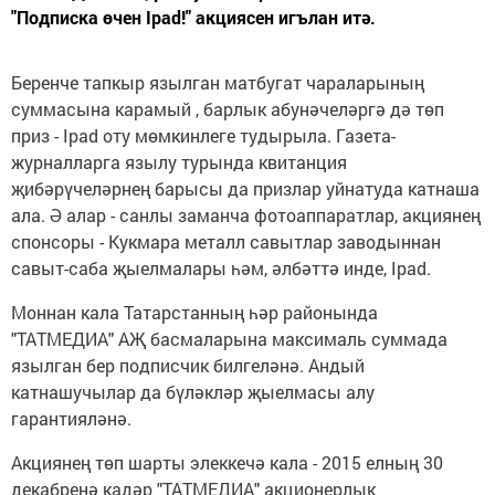
"Подписка өчен Ipad!" акциясен игълан итә.
Беренче тапкыр язылган матбугат чараларының
суммасына карамый , барлык абунәчеләргә дә төп
приз - Ipad оту мөмкинлеге тудырыла. Газета-
журналларга язылу турында квитанция
җибәрүчеләрнең барысы да призлар уйнатуда катнаша
ала. Ә алар - санлы заманча фотоаппаратлар, акциянең
спонсоры - Кукмара металл савытлар заводыннан
савыт-саба җыелмалары һәм, әлбәттә инде, Ipad.
Моннан кала Татарстанның һәр районында
"ТАТМЕДИА" АҖ басмаларына максималь суммада
язылган бер подписчик билгеләнә. Андый
катнашучылар да бүләкләр җыелмасы алу
гарантияләнә.
Акциянең төп шарты элеккечә кала - 2015 елның 30
декабренә кадәр "ТАТМЕДИА" акционерлык