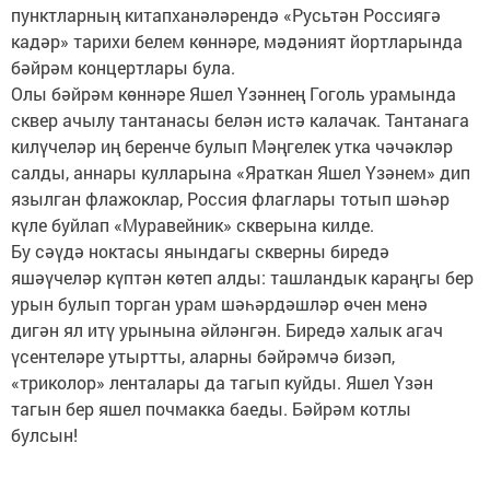
пунктларның китапханәләрендә «Русьтән Россиягә
кадәр» тарихи белем көннәре, мәдәният йортларында
бәйрәм концертлары була.
Олы бәйрәм көннәре Яшел Үзәннең Гоголь урамында
сквер ачылу тантанасы белән истә калачак. Тантанага
килүчеләр иң беренче булып Мәңгелек утка чәчәкләр
салды, аннары кулларына «Яраткан Яшел Үзәнем» дип
язылган флажоклар, Россия флаглары тотып шәһәр
күле буйлап «Муравейник» скверына килде.
Бу сәүдә ноктасы янындагы скверны биредә
яшәүчеләр күптән көтеп алды: ташландык караңгы бер
урын булып торган урам шәһәрдәшләр өчен менә
дигән ял итү урынына әйләнгән. Биредә халык агач
үсентеләре утыртты, аларны бәйрәмчә бизәп,
«триколор» ленталары да тагып куйды. Яшел Үзән
тагын бер яшел почмакка баеды. Бәйрәм котлы
булсын!