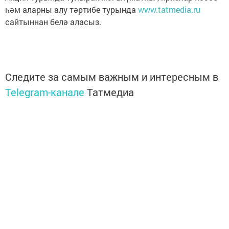
һәм аларны алу тәртибе турында
www.tatmedia.ru
сайтыннан белә аласыз.
Следите за самым важным и интересным в
Telegram-канале
Татмедиа
Читайте новости Татарстана в
национальном мессенджере MАХ:
https://max.ru/tatmedia
Перейти на страницу новости