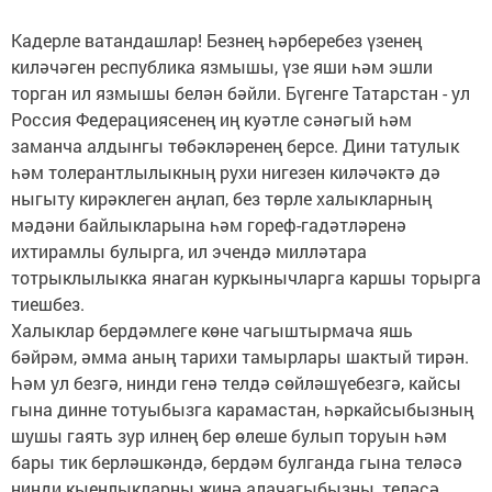
Кадерле ватандашлар! Безнең һәрберебез үзенең
киләчәген республика язмышы, үзе яши һәм эшли
торган ил язмышы белән бәйли. Бүгенге Татарстан - ул
Россия Федерациясенең иң куәтле сәнәгый һәм
заманча алдынгы төбәкләренең берсе. Дини татулык
һәм толерантлылыкның рухи нигезен киләчәктә дә
ныгыту кирәклеген аңлап, без төрле халыкларның
мәдәни байлыкларына һәм гореф-гадәтләренә
ихтирамлы булырга, ил эчендә милләтара
тотрыклылыкка янаган куркынычларга каршы торырга
тиешбез.
Халыклар бердәмлеге көне чагыштырмача яшь
бәйрәм, әмма аның тарихи тамырлары шактый тирән.
Һәм ул безгә, нинди генә телдә сөйләшүебезгә, кайсы
гына динне тотуыбызга карамастан, һәркайсыбызның
шушы гаять зур илнең бер өлеше булып торуын һәм
бары тик берләшкәндә, бердәм булганда гына теләсә
нинди кыенлыкларны җиңә алачагыбызны, теләсә