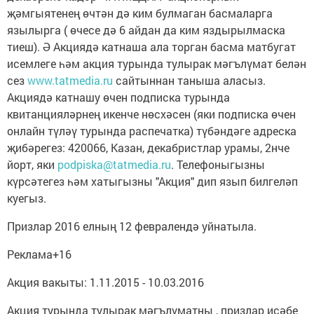
җәмгыятенең өчтән дә ким булмаган басмаларга
язылырга ( өчесе дә 6 айдан да ким яздырылмаска
тиеш). Ә Акциядә катнаша ала торган басма матбугат
исемлеге һәм акция турында тулырак мәгълүмат белән
сез
www.tatmedia.ru
сайтыннан таныша аласыз.
Акциядә катнашу өчен подписка турында
квитанцияләрнең икенче нөсхәсен (яки подписка өчен
онлайн түләү турында распечатка) түбәндәге адреска
җибәрегез: 420066, Казан, декабристлар урамы, 2нче
йорт, яки
podpiska@tatmedia.ru
. Телефоныгызны
күрсәтегез һәм хатыгызны "Акция" дип язып билгеләп
куегыз.
Призлар 2016 елның 12 февралендә уйнатыла.
Реклама+16
Акция вакыты: 1.11.2015 - 10.03.2016
Акция турында тулырак мәгълүматны , призлар исәбе