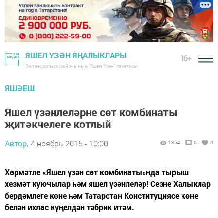
ЯШЕЛ ҮЗӘН ЯҢАЛЫКЛАРЫ
16+
Зеленодольск районының "Яшел Үзән" газетасы
ЯШӘЕШ
Яшел үзәнлеләрне сөт комбинаты
җитәкчелеге котлый
Автор,
4 ноябрь 2015 - 10:00
1354
0
0
Хөрмәтле «Яшел үзән сөт комбинаты»нда тырыш
хезмәт куючылар һәм яшел үзәнлеләр! Сезне Халыклар
бердәмлеге көне һәм Татарстан Конституциясе көне
белән ихлас күңелдән тәбрик итәм.