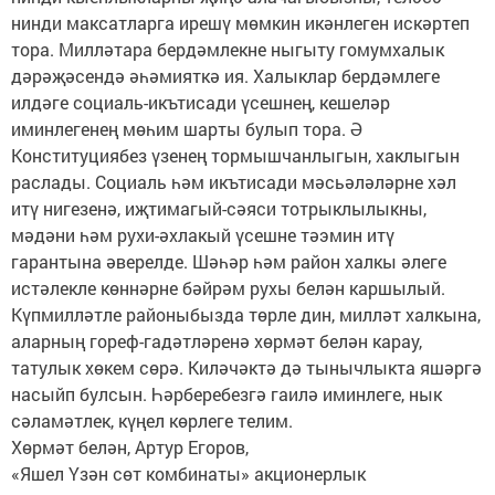
нинди максатларга ирешү мөмкин икәнлеген искәртеп
тора. Милләтара бердәмлекне ныгыту гомумхалык
дәрәҗәсендә әһәмияткә ия. Халыклар бердәмлеге
илдәге социаль-икътисади үсешнең, кешеләр
иминлегенең мөһим шарты булып тора. Ә
Конституциябез үзенең тормышчанлыгын, хаклыгын
раслады. Социаль һәм икътисади мәсьәләләрне хәл
итү нигезенә, иҗтимагый-сәяси тотрыклылыкны,
мәдәни һәм рухи-әхлакый үсешне тәэмин итү
гарантына әверелде. Шәһәр һәм район халкы әлеге
истәлекле көннәрне бәйрәм рухы белән каршылый.
Күпмилләтле районыбызда төрле дин, милләт халкына,
аларның гореф-гадәтләренә хөрмәт белән карау,
татулык хөкем сөрә. Киләчәктә дә тынычлыкта яшәргә
насыйп булсын. Һәрберебезгә гаилә иминлеге, нык
сәламәтлек, күңел көрлеге телим.
Хөрмәт белән, Артур Егоров,
«Яшел Үзән сөт комбинаты» акционерлык