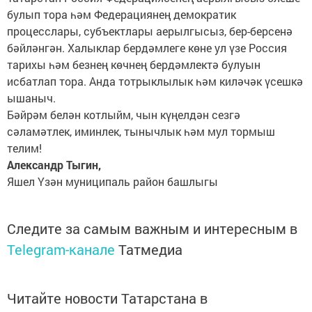
булып тора һәм Федерациянең демократик
процесслары, субъектлары аерылгысыз, бер-берсенә
бәйләнгән. Халыклар бердәмлеге көне ул үзе Россия
тарихы һәм безнең көчнең бердәмлектә булуын
исбатлап тора. Анда тотрыклылык һәм киләчәк үсешкә
ышаныч.
Бәйрәм белән котлыйм, чын күңелдән сезгә
сәламәтлек, иминлек, тынычлык һәм мул тормыш
телим!
Александр Тыгин,
Яшел Үзән муниципаль район башлыгы
Следите за самым важным и интересным в
Telegram-канале
Татмедиа
Читайте новости Татарстана в