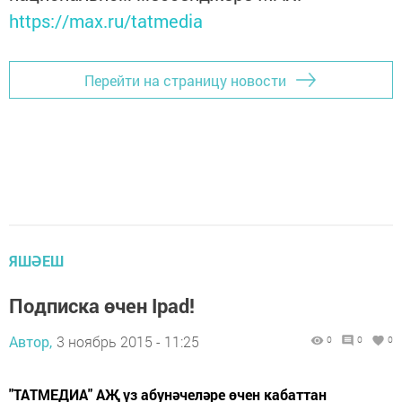
https://max.ru/tatmedia
Перейти на страницу новости
ЯШӘЕШ
Подписка өчен Ipad!
Автор,
3 ноябрь 2015 - 11:25
0
0
0
"ТАТМЕДИА" АҖ үз абунәчеләре өчен кабаттан