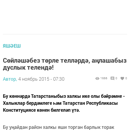
ЯШӘЕШ
Сөйләшәбез төрле телләрдә, аңлашабыз
дуслык телендә!
Автор,
4 ноябрь 2015 - 07:30
1666
0
0
Бу көннәрдә Татарстаныбыз халкы ике олы бәйрәмне -
Халыклар бердәмлеге һәм Татарстан Республикасы
Конституциясе көнен билгеләп үтә.
Бу уңайдан район халкы яши торган барлык торак