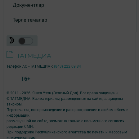
Документлар
Төрле темалар
Телефон АО «ТАТМЕДИА»:
(843) 222 09 84
16+
© 2011 - 2026. Яшел Узэн (Зеленый Дол). Все права защищены.
© ТАТМЕДИА. Все материалы, размещенные на сайте, защищены
законом.
Перепечатка, воспроизведение и распространение в любом объеме
информации,
размещенной на сайте, возможна только с письменного согласия
редакций СМИ.
При поддержке Республиканского агентства по печати и массовым
коммуникациям.