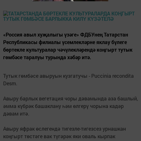
«Россия авыл хуҗалыгы үзәге» ФДБУнең Татарстан
Республикасы филиалы үсемлекләрне яклау бүлеге
бөртекле культуралар чәчүлекләрендә коңгырт тутык
гөмбәсе таралуы турында хәбәр итә.
Тутык гөмбәсе авыруын кузгатучы - Puccinia recondita
Desm.
Авыру барлык вегетация чоры дәвамында аза башлый,
әмма күбрәк башаклану һәм өлгерү чорына кадәр
дәвам итә.
Авыру яфрак өслегендә тигезле-тигезсез урнашкан
коңгырт төстәге вак түгәрәк яки оваль кырпак