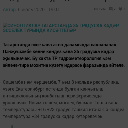
Автор,
6 июль 2020 - 19:01
1053
0
1
Татарстанда эссе һава атна дәвамында сакланачак.
Пәнҗешәмбе көнне көндез һава 35 градуска кадәр
җылыначак. Бу хакта ТР гидрометеорология һәм
әйләнә-тирә мохитне күзәтү идарәсе фаразында әйтелә.
Сишәмбе һәм чәршәмбе, 7 һәм 8 июльдә республика,
үзәге Екатеринбург өстендә булган көнчыгыш
антициклонының көнбатыш перифериясендә
урнашачак. Явым-төшем, мөгаен, булмас. Төнлә һава
температурасы +16-+23 градус тәшкил итәчәк, ә көндез
температура +34 градуска кадәр күтәреләчәк.