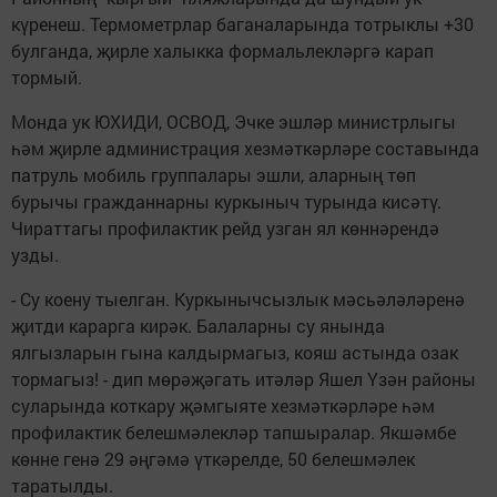
күренеш. Термометрлар баганаларында тотрыклы +30
булганда, җирле халыкка формальлекләргә карап
тормый.
Монда ук ЮХИДИ, ОСВОД, Эчке эшләр министрлыгы
һәм җирле администрация хезмәткәрләре составында
патруль мобиль группалары эшли, аларның төп
бурычы гражданнарны куркыныч турында кисәтү.
Чираттагы профилактик рейд узган ял көннәрендә
узды.
- Су коену тыелган. Куркынычсызлык мәсьәләләренә
җитди карарга кирәк. Балаларны су янында
ялгызларын гына калдырмагыз, кояш астында озак
тормагыз! - дип мөрәҗәгать итәләр Яшел Үзән районы
суларында коткару җәмгыяте хезмәткәрләре һәм
профилактик белешмәлекләр тапшыралар. Якшәмбе
көнне генә 29 әңгәмә үткәрелде, 50 белешмәлек
таратылды.