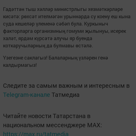
Гадәттән тыш хәлләр министрлыгы хезмәткәрләре
кисәтә: рөхсәт ителмәгән урыннарда су коену еш кына
суда кешеләр үлеменә сәбәп була. Куркыныч
факторларга организмның гомуми җылынуы, исерек
халәт, ярдәм күрсәтә алучы яр буенда
коткаручыларның да булмавы өстәлә.
Үзегезне саклагыз! Балаларның үзләрен генә
калдырмагыз!
Следите за самым важным и интересным в
Telegram-канале
Татмедиа
Читайте новости Татарстана в
национальном мессенджере MАХ:
https://max.ru/tatmedia