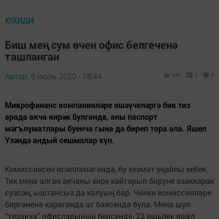
ЮХИДИ
Биш мең сум өчен офис белгеченә
ташланган
Автор,
6 июль 2020 - 18:44
895
0
0
Микрофинанс компанияләре яшәүчеләргә бик тиз
арада акча кирәк булганда, аны паспорт
мәгълүматлары буенча гына да биреп тора ала. Яшел
Үзәндә андый оешмалар күп.
Комиссиясен исәпләмәгәндә, бу хезмәт уңайлы кебек.
Тик менә алган акчаны кире кайтарып бирүне озаккарак
сузсаң, ыштансыз да калуың бар. Чөнки комиссияләре
биргәненә караганда ат бәясендә була. Менә шул
“тизакча” офисларының берсендә, 23 яшьлек яшел