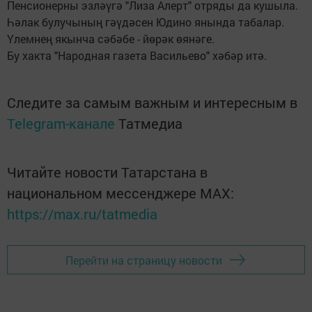
Пенсионерны эзләүгә "Лиза Алерт" отряды да кушыла.
Һәлак булучының гәүдәсен Юдино янында табалар.
Үлемнең якынча сәбәбе - йөрәк өянәге.
Бу хакта "Народная газета Васильево" хәбәр итә.
Следите за самым важным и интересным в
Telegram-канале
Татмедиа
Читайте новости Татарстана в
национальном мессенджере MАХ:
https://max.ru/tatmedia
Перейти на страницу новости