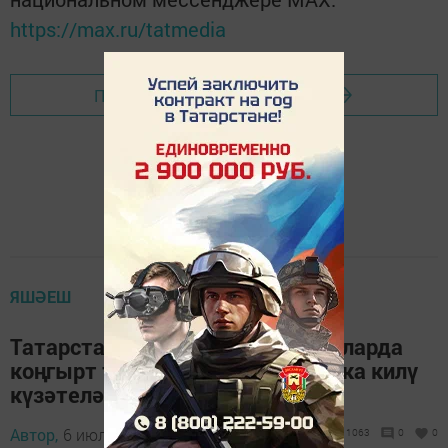
https://max.ru/tatmedia
Перейти на страницу новости
ЯШӘЕШ
Татарстанда бөртекле культураларда
коңгырт тутык гөмбәсе барлыкка килү
күзәтелә
Автор,
6 июль 2020 - 17:37
1063
0
0