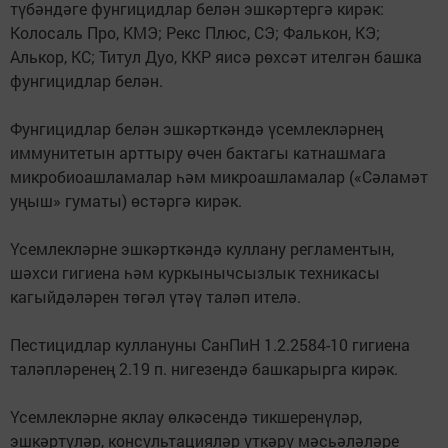
түбәндәге фунгицидлар белән эшкәртергә кирәк:
Колосаль Про, КМЭ; Рекс Плюс, СЭ; Фалькон, КЭ;
Алькор, КС; Титул Дуо, ККР яисә рөхсәт ителгән башка
фунгицидлар белән.
Фунгицидлар белән эшкәрткәндә үсемлекләрнең
иммунитетын арттыру өчен бактагы катнашмага
микробиоашламалар һәм микроашламалар («Сәламәт
уңыш» гуматы) өстәргә кирәк.
Үсемлекләрне эшкәрткәндә куллану регламентын,
шәхси гигиена һәм куркынычсызлык техникасы
кагыйдәләрен төгәл үтәү таләп ителә.
Пестицидлар куллануны СанПиН 1.2.2584-10 гигиена
таләпләренең 2.19 п. нигезендә башкарырга кирәк.
Үсемлекләрне яклау өлкәсендә тикшеренүләр,
эшкәртүләр, консультацияләр үткәрү мәсьәләләре