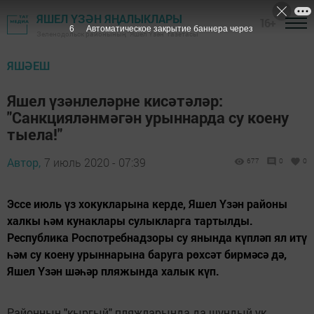
ЯШЕЛ ҮЗӘН ЯҢАЛЫКЛАРЫ
16+
5
Автоматическое закрытие баннера через
Зеленодольск районының "Яшел Үзән" газетасы
ЯШӘЕШ
Яшел үзәнлеләрне кисәтәләр:
"Санкцияләнмәгән урыннарда су коену
тыела!"
Автор,
7 июль 2020 - 07:39
677
0
0
Эссе июль үз хокукларына керде, Яшел Үзән районы
халкы һәм кунаклары сулыкларга тартылды.
Республика Роспотребнадзоры су янында күпләп ял итү
һәм су коену урыннарына баруга рөхсәт бирмәсә дә,
Яшел Үзән шәһәр пляжында халык күп.
Районның "кыргый" пляжларында да шундый ук