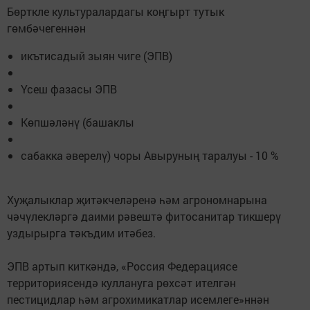
Бөрткле культуралардагы коңгырт тутык
гөмбәчегеннән
икътисадый зыян чиге (ЭПВ)
Үсеш фазасы ЭПВ
Көпшәләнү (башаклы
сабакка әверелү) чоры Авыруның таралуы - 10 %
Хуҗалыклар җитәкчеләренә һәм агрономнарына
чәчүлекләргә даими рәвештә фитосанитар тикшерү
уздырырга тәкъдим итәбез.
ЭПВ артып киткәндә, «Россия Федерациясе
территориясендә куллануга рөхсәт ителгән
пестицидлар һәм агрохимикатлар исемлеге»ннән