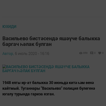
ЮХИДИ
Васильево бистәсендә яшәүче балыкка
баргач һәлак булган
Автор,
6 июль 2020 - 16:16
859
0
0
1948 елгы ир-ат балыкка 30 июньдә китә һәм өенә
кайтмый. Туганнары "Васильево" полиция бүлегенә
югалу турында гариза язган.