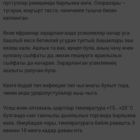
пустуллар рәвешендә барлыкка килә. Споралары –
түгәрәк, коңгырт төстә, чәнечкеле тышча белән
капланган.
Өске яфраклар зарарланганда үсемлекләр начар үсә
башлый яисә бөтенләй үсүдән туктый, башаклары вак
килеш кала. Ашлык та вак, җиңел була, аның чәчү өчен
куллану сыйфаты да, икмәк пешерүгә яраклылык
сыйфаты да начарая. Зарарланган үсемлекнең
ашлыгы уалучан була.
Көзге бодай төп инфекция төп чыганагы булып тора,
чөнки анда уредопустулалар кыш чыга.
Үсеш өчен оптималь шартлар температура +15...+25˚ С
булганда һәм тамчылы дымлылык торганда барлыкка
килә. Инкубация чоры, температурага бәйле рәвештә, 5
көннән 18 көнгә кадәр дәвам итә.