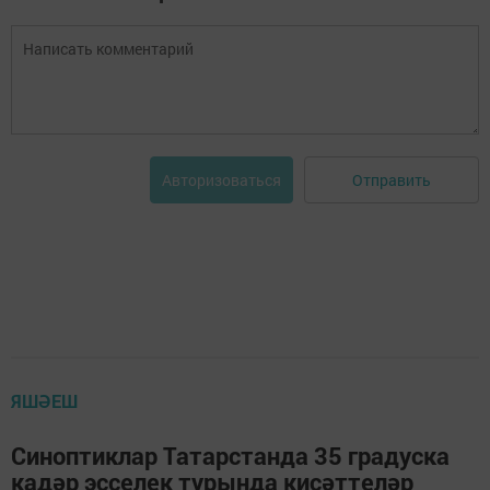
Отправить
Авторизоваться
ЯШӘЕШ
Синоптиклар Татарстанда 35 градуска
кадәр эсселек турында кисәттеләр