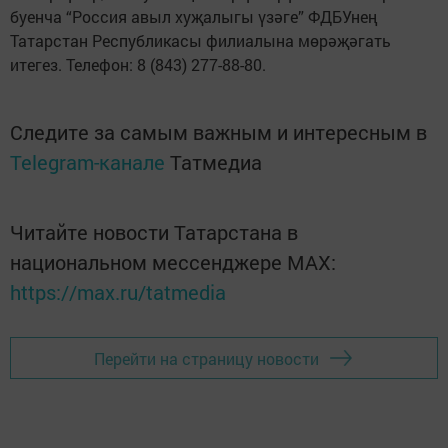
буенча “Россия авыл хуҗалыгы үзәге” ФДБУнең
Татарстан Республикасы филиалына мөрәҗәгать
итегез. Телефон: 8 (843) 277-88-80.
Следите за самым важным и интересным в
Telegram-канале
Татмедиа
Читайте новости Татарстана в
национальном мессенджере MАХ:
https://max.ru/tatmedia
Перейти на страницу новости