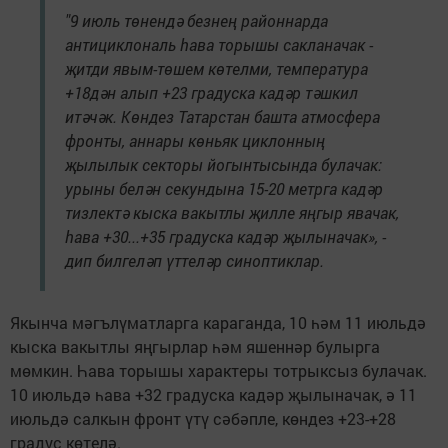
"9 июль төнендә безнең районнарда
антициклональ һава торышы сакланачак -
җитди явым-төшем көтелми, температура
+18дән алып +23 градуска кадәр тәшкил
итәчәк. Көндез Татарстан башта атмосфера
фронты, аннары көньяк циклонның
җылылык секторы йогынтысында булачак:
урыны белән секундына 15-20 метрга кадәр
тизлектә кыска вакытлы җилле яңгыр явачак,
һава +30...+35 градуска кадәр җылыначак», -
дип билгеләп үттеләр синоптиклар.
Якынча мәгълүматларга караганда, 10 һәм 11 июльдә
кыска вакытлы яңгырлар һәм яшеннәр булырга
мөмкин. Һава торышы характеры тотрыксыз булачак.
10 июльдә һава +32 градуска кадәр җылыначак, ә 11
июльдә салкын фронт үтү сәбәпле, көндез +23-+28
градус көтелә.