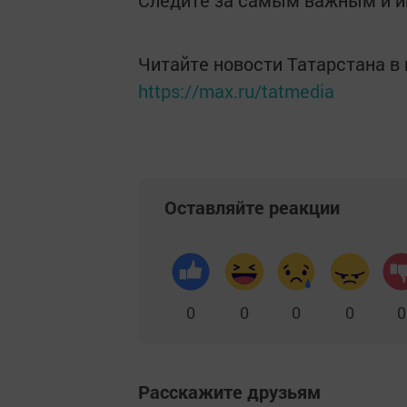
Следите за самым важным и 
Читайте новости Татарстана 
https://max.ru/tatmedia
Оставляйте реакции
0
0
0
0
0
Расскажите друзьям