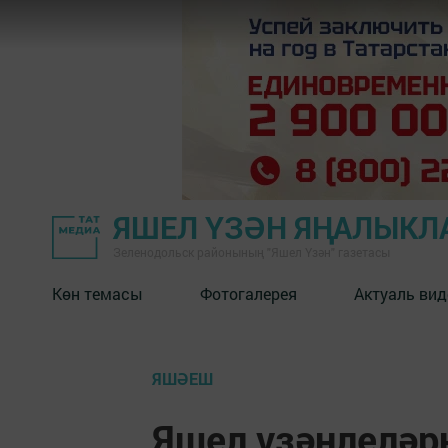
ЯШЕЛ ҮЗӘН ЯҢАЛЫКЛ
Зеленодольск районының "Яшел Үзән" газетасы
Көн темасы
Фотогалерея
Актуаль вид
ЯШӘЕШ
Яшел үзәнлелә