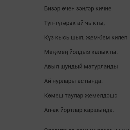
Бизәр өчен зәңгәр кичне
Түп-түгәрәк ай чыкты,
Күз кысышып, җем-бем килеп
Мең-мең йолдыз калыкты.
Авыл шундый матурланды
Ай нурлары астында.
Көмеш таулар җемелдәшә
Ап-ак йортлар каршында.