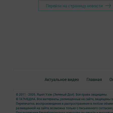
Перейти на страницу новости
Актуальное видео
Главная
О
© 2011 - 2026. Яшел Узэн (Зеленый Дол). Все права защищены.
© ТАТМЕДИА. Все материалы, размещенные на сайте, защищены з
Перепечатка, воспроизведение и распространение в любом объе
размещенной на сайте, возможна только с письменного согласия
При поддержке Республиканского агентства по печати и массов