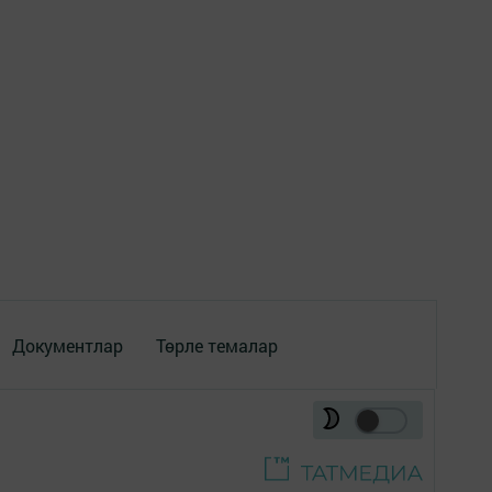
Документлар
Төрле темалар