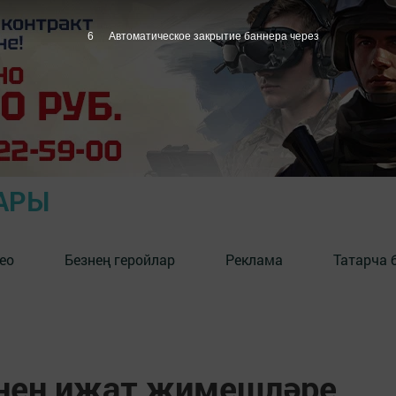
5
Автоматическое закрытие баннера через
АРЫ
ео
Безнең геройлар
Реклама
Татарча 
рнең иҗат җимешләре