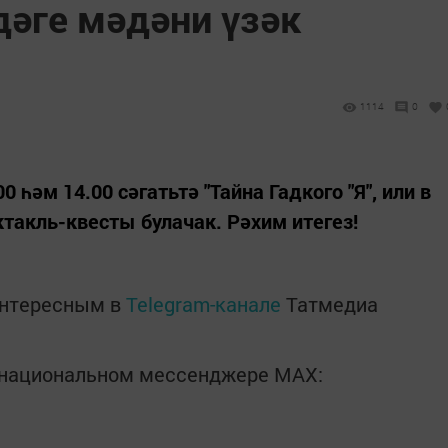
дәге мәдәни үзәк
1114
0
 һәм 14.00 сәгатьтә "Тайна Гадкого "Я", или в
ктакль-квесты булачак. Рәхим итегез!
интересным в
Telegram-канале
Татмедиа
в национальном мессенджере MАХ: