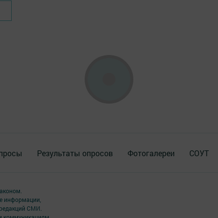
просы
Результаты опросов
Фотогалереи
СОУТ
аконом.
ме информации,
 редакций СМИ.
ым коммуникациям.