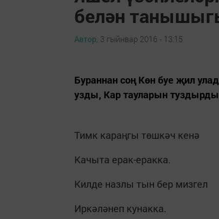
белән танышыг
Автор,
3 гыйнвар 2016 - 13:15
Бураннан соң Көн буе җил ула
узды, Кар тауларын туздырды
Тимк караңгы төшкәч кенә
Качыта ерак-еракка.
Килде назлы тын бер мизгел
Иркәләнеп кунакка.