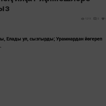
ыз
1215
0
ды, Елады ул, сызгырды; Урамнардан йөгереп
.