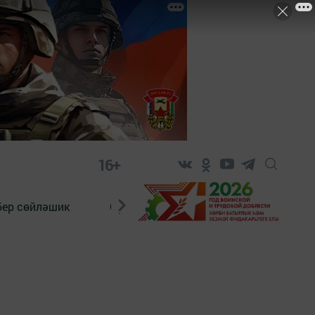
16+
бер сөйләшик
Сүз тарихы
Яшь хәбәрче