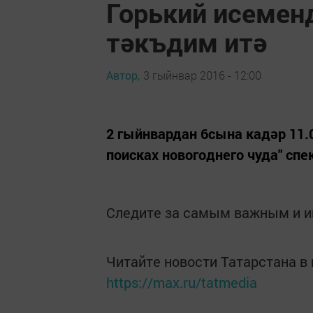
Горький исемен
тәкъдим итә
Автор,
3 гыйнвар 2016 - 12:00
2 гыйнвардан 6сына кадәр 11.00
поисках новогоднего чуда" спе
Следите за самым важным и 
Читайте новости Татарстана 
https://max.ru/tatmedia