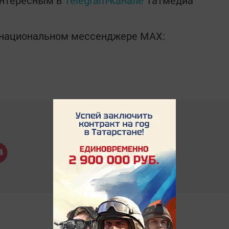
интересным в
Telegram-канале
Татмедиа
в национальном мессенджере MАХ: