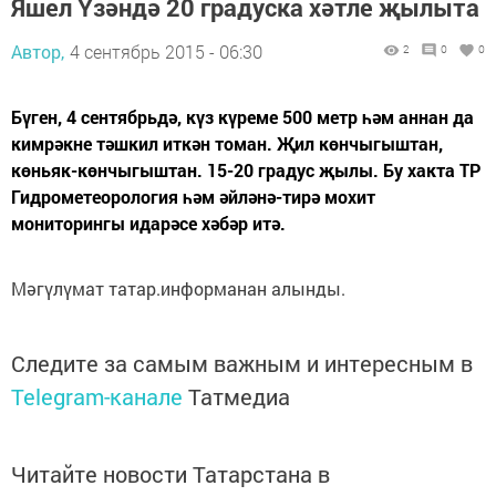
Яшел Үзәндә 20 градуска хәтле җылыта
Автор,
4 сентябрь 2015 - 06:30
2
0
0
Бүген, 4 сентябрьдә, күз күреме 500 метр һәм аннан да
кимрәкне тәшкил иткән томан. Җил көнчыгыштан,
көньяк-көнчыгыштан. 15-20 градус җылы. Бу хакта ТР
Гидрометеорология һәм әйләнә-тирә мохит
мониторингы идарәсе хәбәр итә.
Мәгүлүмат татар.информанан алынды.
Следите за самым важным и интересным в
Telegram-канале
Татмедиа
Читайте новости Татарстана в