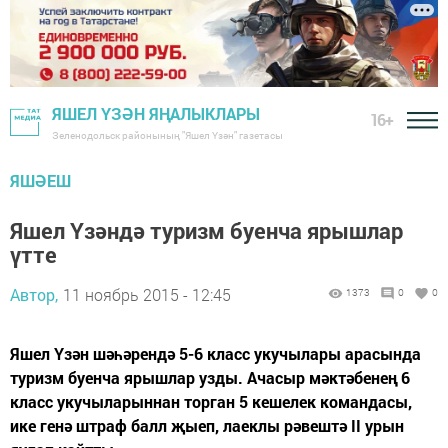
ЯШЕЛ ҮЗӘН ЯҢАЛЫКЛАРЫ
16+
Зеленодольск районының "Яшел Үзән" газетасы
ЯШӘЕШ
Яшел Үзәндә туризм буенча ярышлар
үтте
Автор,
11 ноябрь 2015 - 12:45
1373
0
0
Яшел Үзән шәһәрендә 5-6 класс укучылары арасында
туризм буенча ярышлар узды. Ачасыр мәктәбенең 6
класс укучыларыннан торган 5 кешелек командасы,
ике генә штраф балл җыеп, лаеклы рәвештә II урын