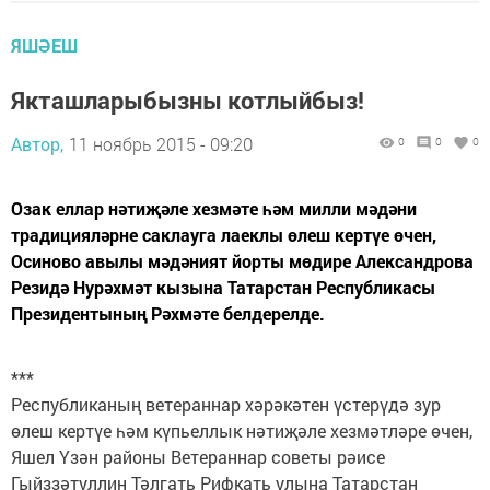
ЯШӘЕШ
Якташларыбызны котлыйбыз!
Автор,
11 ноябрь 2015 - 09:20
0
0
0
Озак еллар нәтиҗәле хезмәте һәм милли мәдәни
традицияләрне саклауга лаеклы өлеш кертүе өчен,
Осиново авылы мәдәният йорты мөдире Александрова
Резидә Нурәхмәт кызына Татарстан Республикасы
Президентының Рәхмәте белдерелде.
***
Республиканың ветераннар хәрәкәтен үстерүдә зур
өлеш кертүе һәм күпьеллык нәтиҗәле хезмәтләре өчен,
Яшел Үзән районы Ветераннар советы рәисе
Гыйззәтуллин Тәлгать Рифкать улына Татарстан