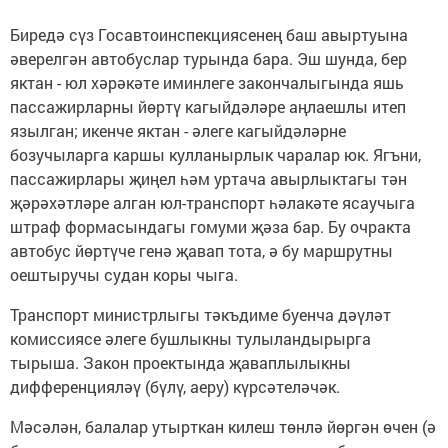
Биредә сүз Госавтоинспекциясенең баш авыртуына
әверелгән автобуслар турында бара. Эш шунда, бер
яктан - юл хәрәкәте иминлеге закончалыгында яшь
пассажирларны йөртү кагыйдәләре аңлаешлы итеп
язылган; икенче яктан - әлеге кагыйдәләрне
бозучыларга каршы кулланырлык чаралар юк. Ягъни,
пассажирлары җиңел һәм уртача авырлыктагы тән
җәрәхәтләре алган юл-транспорт һәлакәте ясаучыга
штраф формасындагы гомуми җәза бар. Бу очракта
автобус йөртүче генә җавап тота, ә бу маршрутны
оештыручы судан коры чыга.
Транспорт министрлыгы тәкъдиме буенча дәүләт
комиссиясе әлеге бушлыкны тулыландырырга
тырыша. Закон проектында җаваплылыкны
дифференцияләү (бүлү, аеру) күрсәтеләчәк.
Мәсәлән, балалар утырткан килеш төнлә йөргән өчен (ә