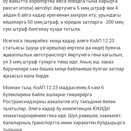
бу вакытта аэропортка яисә поездга гына барырга
рөхсәт ителә) автобус йөртүчегә 5 мең штраф яки 4
айдан 6 айга кадәр ирегеннән мәхрүм итү; урындагы
кешеләргә 50 мең штраф, ә юридик затларга - 200 мең
сум штраф билгеләү күздә тотыла.
Исегезгә төшерәбез: моңа кадәр әлеге КоАП 12.23
статьясы (шуңа үзгәрешләр кертелә дә инде) буенча
җаваплылык автотранспорт йөртүчегә генә кагылып,
ул 3 мең штраф түләргә тиеш иде. Аның эш, заказ
бирүчеләре һәм башка моңа бәйләнеше булган затлар
җәзасыз кала бирде.
Моннан тыш, КоАП 12.23 маддәсенең 4 һәм 6
бүлекләренә бәйле эшләрне тикшерергә
Ространснадзорны вәкаләтле итү тәкъдиме белән
чыктылар. Әлегә кадәр бу компетенция ЮХИДИ
хезмәткәрләренеке генә иде. Шул рәвешле, хакимият,
балаларның транспортта имин хәрәкәтен булдырырга
тырыша.