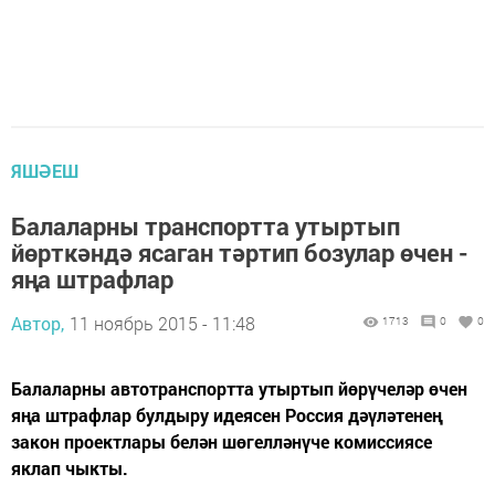
ЯШӘЕШ
Балаларны транспортта утыртып
йөрткәндә ясаган тәртип бозулар өчен -
яңа штрафлар
Автор,
11 ноябрь 2015 - 11:48
1713
0
0
Балаларны автотранспортта утыртып йөрүчеләр өчен
яңа штрафлар булдыру идеясен Россия дәүләтенең
закон проектлары белән шөгелләнүче комиссиясе
яклап чыкты.