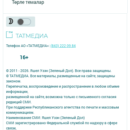
Төрле темалар
Телефон АО «ТАТМЕДИА»:
(843) 222 09 84
16+
© 2011 - 2026. Яшел Узэн (Зеленый Дол). Все права защищены.
© ТАТМЕДИА. Все материалы, размещенные на сайте, защищены
законом.
Перепечатка, воспроизведение и распространение в любом объеме
информации,
размещенной на сайте, возможна только с письменного согласия
редакций СМИ.
При поддержке Республиканского агентства по печати и массовым
коммуникациям.
Наименование СМИ: Яшел Узэн (Зеленый Дол)
СМИ зарегистрировано Федеральной службой по надзору в сфере
связи,