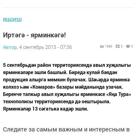
ЯШӘЕШ
Иртәгә - ярминкәгә!
Автор,
4 сентябрь 2015 - 07:36
1983
0
0
5 сентябрьдән район территориясендә авыл хуҗалыгы
ярминкәләре эшли башлый. Биредә кулай бәядән
продукция алырга мөмкин булачак. Шәһәрдә ярминкә
колхоз һәм «Комаров» базары мәйданында узачак.
Беренче тапкыр авыл хуҗалыгы ярминкәсе «Яңа Тура»
технополисы территориясендә дә оештырыла.
Ярминкәләр 13 сәгатькә кадәр эшли.
Следите за самым важным и интересным в