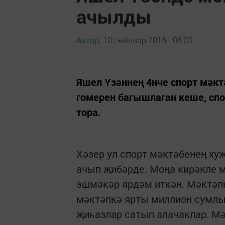
ачылды
Автор,
10 гыйнвар 2015 - 08:03
Яшел Үзәннең 4нче спорт мәк
гомерен багышлаган кеше, спо
тора.
Хәзер ул спорт мәктәбенең ху
ачып җибәрде. Моңа кирәкле 
эшмәкәр ярдәм иткән. Мәктәп
мәктәпкә ярты миллион сумлы
җиһазлар сатып алачаклар. М