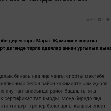
834
0
тәбе директоры Марат Җамалиев спортка
рт дигәндә төрле идеяләр аннан ургылып кын
җалык бинасында яңа чаңгы спорты мәктәбе
миллионнар белән район хакимияте һәм җирле
не ачу тантанасында район башлыгы яңа
к сертификат тапшырды. Моңа биредә яңа
әктәптә дүрт тренер балаларны кышкы спорт