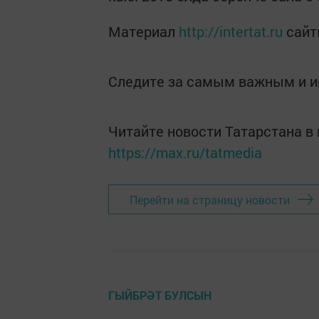
Материал
http://intertat.ru
сайт
Следите за самым важным и 
Читайте новости Татарстана 
https://max.ru/tatmedia
Перейти на страницу новости
ГЫЙБРӘТ БУЛСЫН