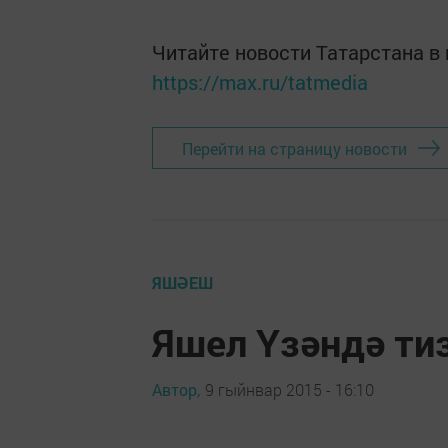
Читайте новости Татарстана 
https://max.ru/tatmedia
Перейти на страницу новости
ЯШӘЕШ
Яшел Үзәндә т
Автор,
9 гыйнвар 2015 - 16:10