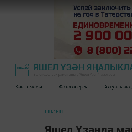
ЯШЕЛ ҮЗӘН ЯҢАЛЫКЛ
Зеленодольск районының "Яшел Үзән" газетасы
Көн темасы
Фотогалерея
Актуаль вид
ЯШӘЕШ
Яшел Үзәндә мә