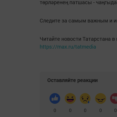
төрләренең патшасы - чаңгыд
Следите за самым важным и 
Читайте новости Татарстана 
https://max.ru/tatmedia
Оставляйте реакции
0
0
0
0
0