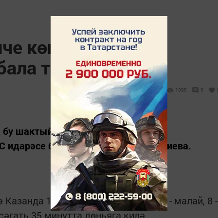
нче көннәрендә
бала туган
1098
0
 бу шактыйга күбрәк, ди республика
С идарәсе башлыгы Альбина Шәвәлиева.
Казанда 15 бала туган, шуларның 7 - малай, 8 -
сәгать 35 минутта дөньяга килә.