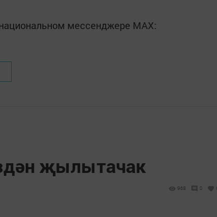
в национальном мессенджере MАХ:
издән җылытачак
968
0