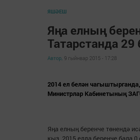
ЯШӘЕШ
Яңа елның бере
Татарстанда 29 
Автор,
9 гыйнвар 2015 - 17:28
2014 ел белән чагыштырганда,
Министрлар Кабинетының ЗАГ
Яңа елның беренче төнендә исә 
кыз. 2015 елда беренче бала 0 