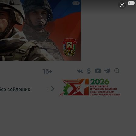
16+
бер сөйләшик
Сүз тарихы
Яшь хәбәрче