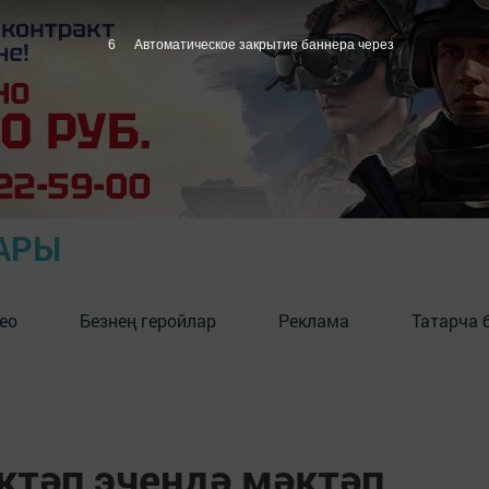
5
Автоматическое закрытие баннера через
АРЫ
ео
Безнең геройлар
Реклама
Татарча 
ктәп эчендә мәктәп