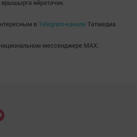
а ярышырга өйрәтәчәк.
интересным в
Telegram-канале
Татмедиа
в национальном мессенджере MАХ: