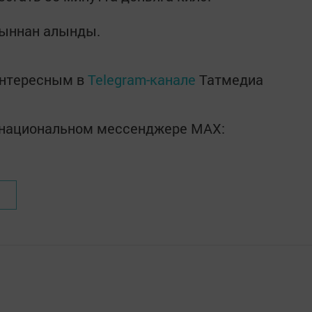
ыннан алынды.
интересным в
Telegram-канале
Татмедиа
в национальном мессенджере MАХ: