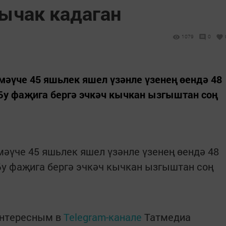
ычак кадаган
1079
0
әүче 45 яшьлек яшел үзәнле үзенең өендә 48
Бу фаҗига бергә эчкәч кычкан ызгыштан соң
әүче 45 яшьлек яшел үзәнле үзенең өендә 48
Бу фаҗига бергә эчкәч кычкан ызгыштан соң
интересным в
Telegram-канале
Татмедиа