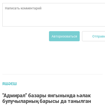
Отправ
Авторизоваться
ЯШӘЕШ
"Адмирал" базары янгынында һәлак
булучыларның барысы да танылган