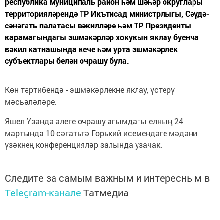
республика муниципаль район һәм шәһәр округлары
территорияләрендә ТР Икътисад министрлыгы, Сәүдә-
сәнәгать палатасы вәкилләре һәм ТР Президенты
карамагындагы эшмәкәрләр хокукын яклау буенча
вәкил катнашында кече һәм урта эшмәкәрлек
субъектлары белән очрашу була.
Көн тәртибендә - эшмәкәрлекне яклау, үстерү
мәсьәләләре.
Яшел Үзәндә әлеге очрашу агымдагы елның 24
мартында 10 сәгатьтә Горький исемендәге мәдәни
үзәкнең конференцияләр залында узачак.
Следите за самым важным и интересным в
Telegram-канале
Татмедиа