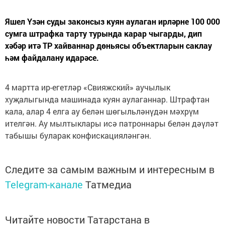
Яшел Үзән суды законсыз куян аулаган ирләрне 100 000
сумга штрафка тарту турында карар чыгарды, дип
хәбәр итә ТР хайваннар дөньясы объектларын саклау
һәм файдалану идарәсе.
4 мартта ир-егетләр «Свияжский» аучылык
хуҗалыгында машинада куян аулаганнар. Штрафтан
кала, алар 4 елга ау белән шөгыльләнүдән мәхрүм
ителгән. Ау мылтыклары исә патроннары белән дәүләт
табышы буларак конфискацияләнгән.
Следите за самым важным и интересным в
Telegram-канале
Татмедиа
Читайте новости Татарстана в