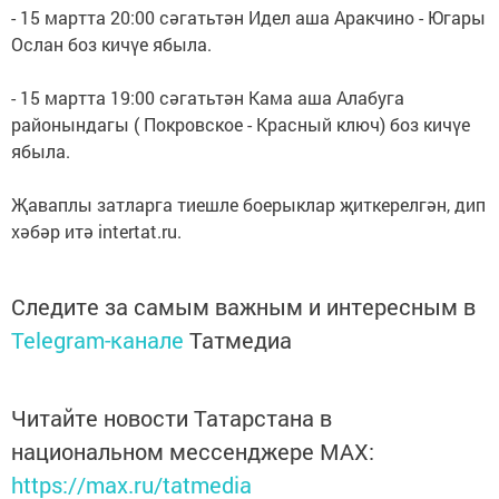
- 15 мартта 20:00 сәгатьтән Идел аша Аракчино - Югары
Ослан боз кичүе ябыла.
- 15 мартта 19:00 сәгатьтән Кама аша Алабуга
районындагы ( Покровское - Красный ключ) боз кичүе
ябыла.
Җаваплы затларга тиешле боерыклар җиткерелгән, дип
хәбәр итә intertat.ru.
Следите за самым важным и интересным в
Telegram-канале
Татмедиа
Читайте новости Татарстана в
национальном мессенджере MАХ:
https://max.ru/tatmedia