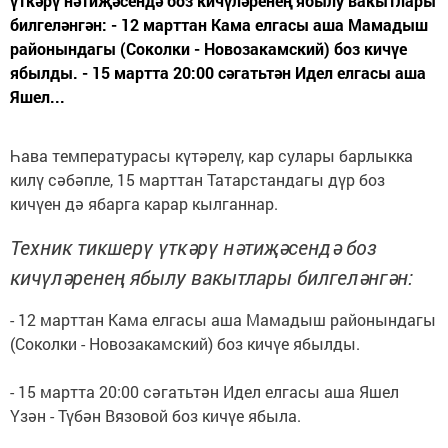
үткәрү нәтиҗәсендә боз кичүләренең ябылу вакытлары
билгеләнгән: - 12 марттан Кама елгасы аша Мамадыш
районындагы (Соколки - Новозакамский) боз кичүе
ябылды. - 15 мартта 20:00 сәгатьтән Идел елгасы аша
Яшел...
Һава температурасы күтәрелү, кар сулары барлыкка
килү сәбәпле, 15 марттан Татарстандагы дүр боз
кичүен дә ябарга карар кылганнар.
Техник тикшерү үткәрү нәтиҗәсендә боз
кичүләренең ябылу вакытлары билгеләнгән:
- 12 марттан Кама елгасы аша Мамадыш районындагы
(Соколки - Новозакамский) боз кичүе ябылды.
- 15 мартта 20:00 сәгатьтән Идел елгасы аша Яшел
Үзән - Түбән Вязовой боз кичүе ябыла.