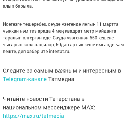
алып барыла.
Исегезгә төшерәбез, сәүдә үзәгендә янгын 11 мартта
чыккан һәм тиз арада 4 мең квадрат метр мәйданга
таралып өлгергән иде. Сәүдә үзәгеннән 650 кешене
чыгарып кала алдылар, 50дән артык кеше имгәнде һәм
пеште, дип хәбәр итә intertat.ru.
Следите за самым важным и интересным в
Telegram-канале
Татмедиа
Читайте новости Татарстана в
национальном мессенджере MАХ:
https://max.ru/tatmedia