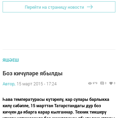
Перейти на страницу новости
ЯШӘЕШ
Боз кичүләре ябылды
Автор,
15 март 2015 - 17:24
979
0
0
Һава температурасы күтәрелү, кар сулары барлыкка
килү сәбәпле, 15 марттан Татарстандагы дүр боз
кичүен дә ябарга карар кылганнар. Техник тикшерү