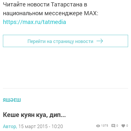
Читайте новости Татарстана в
национальном мессенджере MАХ:
https://max.ru/tatmedia
Перейти на страницу новости
ЯШӘЕШ
Кеше куян куа, дип...
Автор,
15 март 2015 - 10:20
1375
0
0