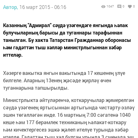
Автор,
16 март 2015 - 06:16
1047
0
0
Казанның "Адмирал" сәүдә үзәгендәге янгында һәлак
булучыларның барысы да туганнары тарафыннан
танылган. Бу хакта Татарстан Гражданнар оборонасы
һәм гадәттән тыш хәлләр министрлыгыннан хәбәр
иттеләр.
Хәзерге вакытка янгын вакытында 17 кешенең үлүе
билгеле. Аларның 13енең җәсәде җирләү өчен
туганнарына тапшырылды.
Министрлыкта әйтүләренчә, коткаручылар җимерелгән
сәүдә үзәгенең яртысыннан артыгында чистарту-эзләү
эшен төгәлләгән инде. 16 мартның 7:00 сәгатенә 1040
кеше һәм 177 берәмлек техниканың һәлакәт-коткару
һәм кичектергесез эшкә җәлеп ителүе турында хәбәр
ителде. Гадәттән тыш хәл булган урында 3 сменада эш