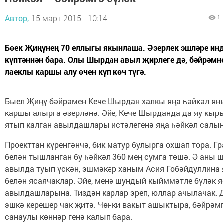
Автор,
15 март 2015 - 10:14
1
Бөек Җиңүнең 70 еллыгы якынлаша. Әзерлек эшләре ин
күптәннән бара. Олы Шырдан авыл җирлеге дә, бәйрәмн
лаеклы каршы алу өчен күп көч түгә.
Быел Җиңү бәйрәмен Кече Шырдан халкы яңа һәйкәл ян
каршы алырга әзерләнә. Әйе, Кече Шырданда да яу кыр
ятып калган авылдашлары истәлегенә яңа һәйкәл салын
Проекттан күренгәнчә, бик матур булырга охшап тора. Гр
белән тышланган бу һәйкәл 360 мең сумга төшә. Ә аны
авылда туып үскән, эшмәкәр ханым Асия Гобәйдуллина
белән ясаячаклар. Әйе, менә шундый кыйммәтле бүләк я
авылдашларына. Тиздән карлар эреп, юллар ачылачак. 
эшкә керешер чак җитә. Чөнки вакыт ашыктыра, бәйрәм
санаулы көннәр генә калып бара.