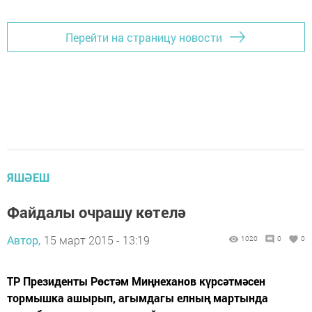
Перейти на страницу новости
ЯШӘЕШ
Файдалы очрашу көтелә
Автор,
15 март 2015 - 13:19
1020
0
0
ТР Президенты Рөстәм Миңнеханов күрсәтмәсен
тормышка ашырып, агымдагы елның мартында