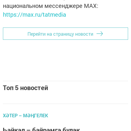
национальном мессенджере MАХ:
https://max.ru/tatmedia
Перейти на страницу новости
Топ 5 новостей
ХӘТЕР – МӘҢГЕЛЕК
Һәйкәл – бәйрәмгә бүләк