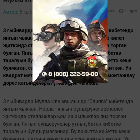
Автор,
6 гыйнвар 2015 - 17:30
906
0
0
3 гыйнварда Мулла Иле авылында "Свияга" кибетендә
янгын чыккан. Норлат янгын сүндерүчеләре килеп
җиткәндә стеллажлар һәм ашамлыклар яна торган
булган. Янгын сүндерүчеләр утның бөтен кибеткә
таралуын булдырмаганнар. Бу вакытта кибеттә кеше
булмаган, сатучы кичке унды өенә кайтып киткән. Ун
квадрат метрга зыян килгән. Янгын электр монтажлау
дөрес кагыйдәләрен үтәмәүдән чыккан.
3 гыйнварда Мулла Иле авылында "Свияга" кибетендә
янгын чыккан. Норлат янгын сүндерүчеләре килеп
җиткәндә стеллажлар һәм ашамлыклар яна торган
булган. Янгын сүндерүчеләр утның бөтен кибеткә
таралуын булдырмаганнар. Бу вакытта кибеттә кеше
булмаган, сатучы кичке унды өенә кайтып киткән. Ун