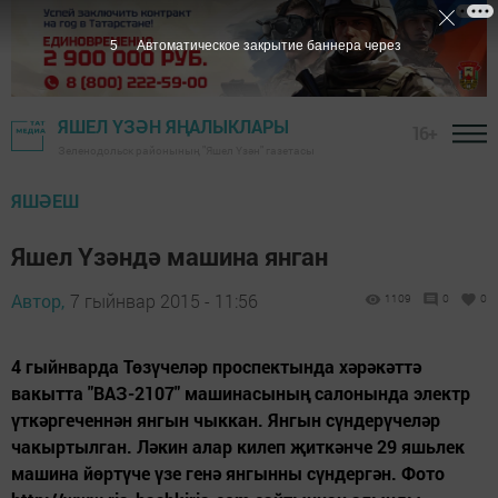
5
Автоматическое закрытие баннера через
ЯШЕЛ ҮЗӘН ЯҢАЛЫКЛАРЫ
16+
Зеленодольск районының "Яшел Үзән" газетасы
ЯШӘЕШ
Яшел Үзәндә машина янган
Автор,
7 гыйнвар 2015 - 11:56
1109
0
0
4 гыйнварда Төзүчеләр проспектында хәрәкәттә
вакытта "ВАЗ-2107" машинасының салонында электр
үткәргеченнән янгын чыккан. Янгын сүндерүчеләр
чакыртылган. Ләкин алар килеп җиткәнче 29 яшьлек
машина йөртүче үзе генә янгынны сүндергән. Фото