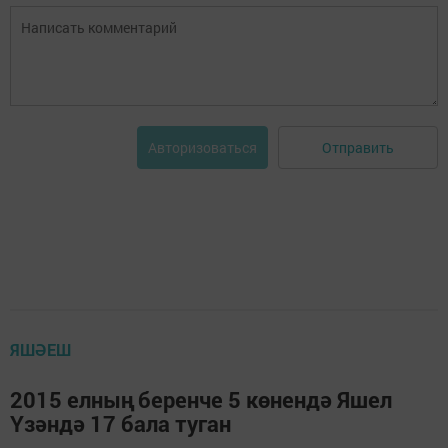
Отправить
Авторизоваться
ЯШӘЕШ
2015 елның беренче 5 көнендә Яшел
Үзәндә 17 бала туган