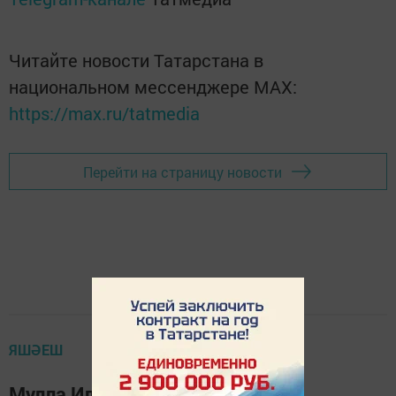
Читайте новости Татарстана в
национальном мессенджере MАХ:
https://max.ru/tatmedia
Перейти на страницу новости
ЯШӘЕШ
Мулла Илендә кибет янган