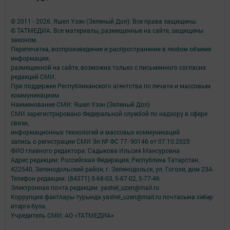
© 2011 - 2026. Яшел Узэн (Зеленый Дол). Все права защищены.
© ТАТМЕДИА. Все материалы, размещенные на сайте, защищены
законом.
Перепечатка, воспроизведение и распространение в любом объеме
информации,
размещенной на сайте, возможна только с письменного согласия
редакций СМИ.
При поддержке Республиканского агентства по печати и массовым
коммуникациям.
Наименование СМИ: Яшел Узэн (Зеленый Дол)
СМИ зарегистрировано Федеральной службой по надзору в сфере
связи,
информационных технологий и массовых коммуникаций
запись о регистрации СМИ Эл № ФС 77- 90146 от 07.10.2025
ФИО главного редактора: Садыкова Ильсия Мансуровна
Адрес редакции: Российская Федерация, Республика Татарстан,
422540, Зеленодольский район, г. Зеленодольск, ул. Гоголя, дом 23А
Телефон редакции: (84371) 5-68-03, 5-67-02, 5-77-46
Электронная почта редакции: yashel_uzen@mail.ru
Коррупция фактлары турында yashel_uzen@mail.ru почтасына хәбәр
итәргә була.
Учредитель СМИ: АО «ТАТМЕДИА»