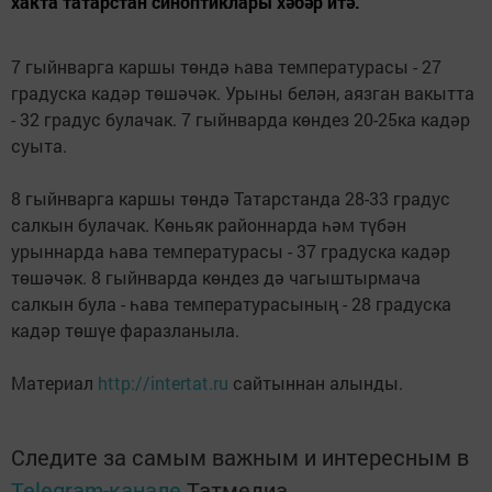
хакта татарстан синоптиклары хәбәр итә.
7 гыйнварга каршы төндә һава температурасы - 27
градуска кадәр төшәчәк. Урыны белән, аязган вакытта
- 32 градус булачак. 7 гыйнварда көндез 20-25ка кадәр
суыта.
8 гыйнварга каршы төндә Татарстанда 28-33 градус
салкын булачак. Көньяк районнарда һәм түбән
урыннарда һава температурасы - 37 градуска кадәр
төшәчәк. 8 гыйнварда көндез дә чагыштырмача
салкын була - һава температурасының - 28 градуска
кадәр төшүе фаразланыла.
Материал
http://intertat.ru
сайтыннан алынды.
Следите за самым важным и интересным в
Telegram-канале
Татмедиа