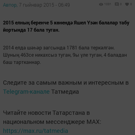
Автор,
7 гыйнвар 2015 - 06:49
1031
0
0
2015 елның беренче 5 көнендә Яшел Үзән балалар табу
йортында 17 бала туган.
2014 елда шәһәр загсында 1781 бала теркәлгән.
Шуның 463се никахсыз туган, 9ы үле туган, 4 баладан
баш тартканнар.
Следите за самым важным и интересным в
Telegram-канале
Татмедиа
Читайте новости Татарстана в
национальном мессенджере MАХ:
https://max.ru/tatmedia