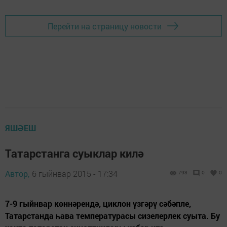
Перейти на страницу новости
ЯШӘЕШ
Татарстанга суыклар килә
Автор,
6 гыйнвар 2015 - 17:34
793
0
0
7-9 гыйнвар көннәрендә, циклон үзгәрү сәбәпле,
Татарстанда һава температурасы сизелерлек суыта. Бу