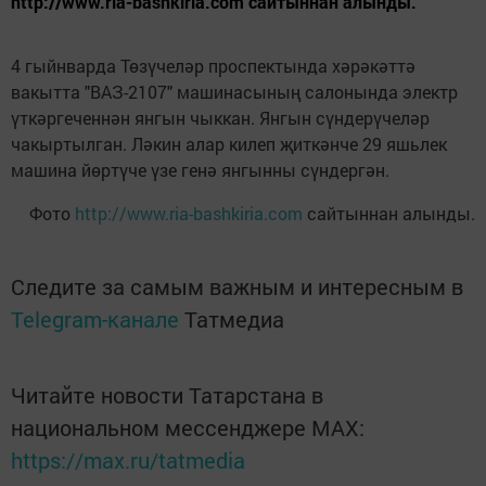
http://www.ria-bashkiria.com сайтыннан алынды.
4 гыйнварда Төзүчеләр проспектында хәрәкәттә
вакытта "ВАЗ-2107" машинасының салонында электр
үткәргеченнән янгын чыккан. Янгын сүндерүчеләр
чакыртылган. Ләкин алар килеп җиткәнче 29 яшьлек
машина йөртүче үзе генә янгынны сүндергән.
Фото
http://www.ria-bashkiria.com
сайтыннан алынды.
Следите за самым важным и интересным в
Telegram-канале
Татмедиа
Читайте новости Татарстана в
национальном мессенджере MАХ:
https://max.ru/tatmedia