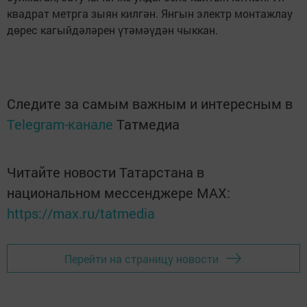
квадрат метрга зыян килгән. Янгын электр монтажлау
дөрес кагыйдәләрен үтәмәүдән чыккан.
Следите за самым важным и интересным в
Telegram-канале
Татмедиа
Читайте новости Татарстана в
национальном мессенджере MАХ:
https://max.ru/tatmedia
Перейти на страницу новости