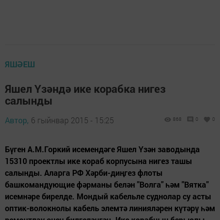
ЯШӘЕШ
Яшел Үзәндә ике корабка нигез
салынды
Автор,
6 гыйнвар 2015 - 15:25
868
0
0
Бүген А.М.Горкий исемендәге Яшел Үзән заводында
15310 проектлы ике кораб корпусына нигез ташы
салынды. Аларга РФ Хәрби-диңгез флоты
башкомандующие фәрманы белән "Волга" һәм "Вятка"
исемнәре бирелде. Мондый кабельле суднолар су асты
оптик-волокнолы кабель элемтә линияләрен күтәрү һәм
ремонтлау өчен билгеләнгән. Ике корабның берьюлы