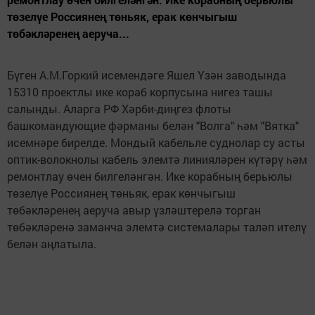
төзелүе Россиянең төньяк, ерак көнчыгыш
төбәкләренең аеруча...
Бүген А.М.Горкий исемендәге Яшел Үзән заводында
15310 проектлы ике кораб корпусына нигез ташы
салынды. Аларга РФ Хәрби-диңгез флоты
башкомандующие фәрманы белән "Волга" һәм "Вятка"
исемнәре бирелде. Мондый кабельле суднолар су асты
оптик-волокнолы кабель элемтә линияләрен күтәрү һәм
ремонтлау өчен билгеләнгән. Ике корабның берьюлы
төзелүе Россиянең төньяк, ерак көнчыгыш
төбәкләренең аеруча авыр үзләштерелә торган
төбәкләренә заманча элемтә системалары таләп ителү
белән аңлатыла.