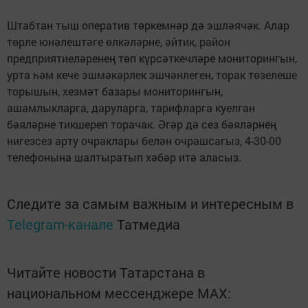
Штабтан тыш оператив төркемнәр дә эшләячәк. Алар
төрле юнәлештәге өлкәләрне, әйтик, район
предприятиеләренең төп күрсәткечләре мониторингын,
урта һәм кече эшмәкәрлек эшчәнлеген, торак төзелеше
торышын, хезмәт базары мониторингын,
ашамлыкларга, даруларга, тарифларга куелган
бәяләрне тикшереп торачак. Әгәр дә сез бәяләрнең
нигезсез арту очраклары белән очрашсагыз, 4-30-00
телефонына шалтыратып хәбәр итә аласыз.
Следите за самым важным и интересным в
Telegram-канале
Татмедиа
Читайте новости Татарстана в
национальном мессенджере MАХ: