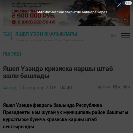
5
Автоматическое закрытие баннера через
ЯШЕЛ ҮЗӘН ЯҢАЛЫКЛАРЫ
16+
Зеленодольск районының "Яшел Үзән" газетасы
ЯШӘЕШ
Яшел Үзәндә кризиска каршы штаб
эшли башлады
Автор,
10 февраль 2015 - 04:40
1023
0
0
Яшел Үзәндә февраль башында Республика
Президенты һәм шулай ук муниципаль район башлыгы
күрсәтмәсе буенча кризиска каршы штаб
оештырылды.