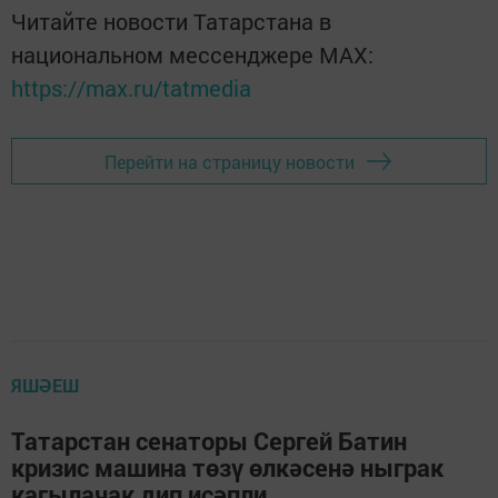
Читайте новости Татарстана в
национальном мессенджере MАХ:
https://max.ru/tatmedia
Перейти на страницу новости
ЯШӘЕШ
Татарстан сенаторы Сергей Батин
кризис машина төзү өлкәсенә ныграк
кагылачак дип исәпли