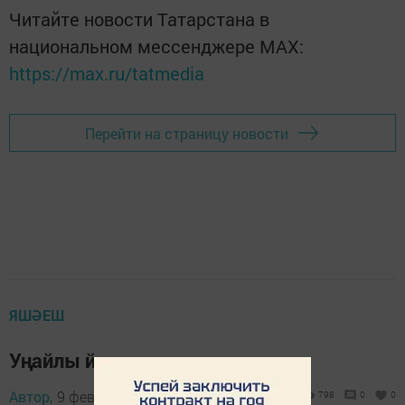
Читайте новости Татарстана в
национальном мессенджере MАХ:
https://max.ru/tatmedia
Перейти на страницу новости
ЯШӘЕШ
Уңайлы йорт
Автор,
9 февраль 2015 - 12:45
798
0
0