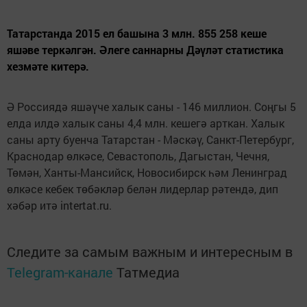
Татарстанда 2015 ел башына 3 млн. 855 258 кеше
яшәве теркәлгән. Әлеге саннарны Дәүләт статистика
хезмәте китерә.
Ә Россиядә яшәүче халык саны - 146 миллион. Соңгы 5
елда илдә халык саны 4,4 млн. кешегә арткан. Халык
саны арту буенча Татарстан - Мәскәү, Санкт-Петербург,
Краснодар өлкәсе, Севастополь, Дагыстан, Чечня,
Төмән, Ханты-Мансийск, Новосибирск һәм Ленинград
өлкәсе кебек төбәкләр белән лидерлар рәтендә, дип
хәбәр итә intertat.ru.
Следите за самым важным и интересным в
Telegram-канале
Татмедиа