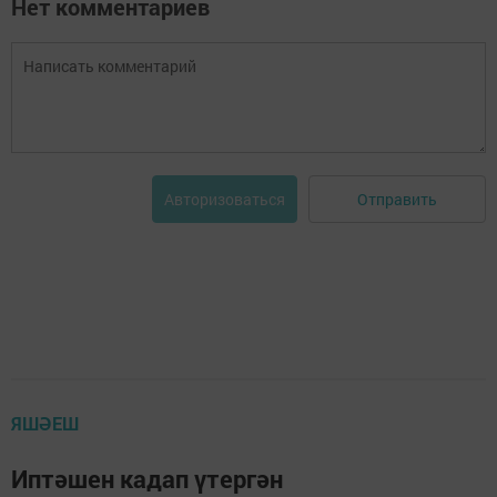
Нет комментариев
Отправить
Авторизоваться
ЯШӘЕШ
Иптәшен кадап үтергән