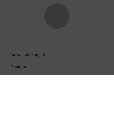
Актуальное видео
Главная
Опросы
Результаты опросов
Фотогалереи