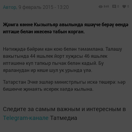
Автор,
9 февраль 2015 - 13:20
846
0
0
Җомга көнне Кызылъяр авылында яшәүче берәү өендә
иптәше белән икесенә табын корган.
Нәтиҗәдә бәйрәм кан кою белән тәмамлана. Талашу
вакытында 44 яшьлек йорт хуҗасы 46 яшьлек
иптәшенә күп тапкыр пычак белән кадый. Бу
яраланудан ир кеше шул ук урында үлә.
Татарстан Эчке эшләр министрлыгы искә төшерә: һәр
бишенче җинаять исерек хәлдә кылына.
Следите за самым важным и интересным в
Telegram-канале
Татмедиа