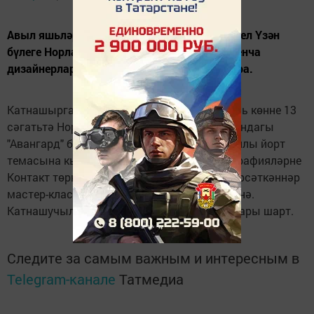
Авыл яшьләре берләшмәсенең (АМО РТ) Яшел Үзән
бүлеге Норлатта "Уңайлы йорт" проекты буенча
дизайнерлар арасында мастер-класс уздыра.
Катнашырга теләгән кешеләрнең 15 февраль көнне 13
сәгатьтә Норлат авылының Гагарин урамындагы
"Авангард" бинасына килүләре сорала. Уңайлы йорт
темасына кызыклы хәбәрләрне һәм фотографияләрне
Контакт төркеменә иң күп куеп активлык күрсәткәннәр
мастер-класста махсус приз белән бүләкләнә.
Катнашучыларның 35 яшьтән олы булмаулары шарт.
Следите за самым важным и интересным в
Telegram-канале
Татмедиа