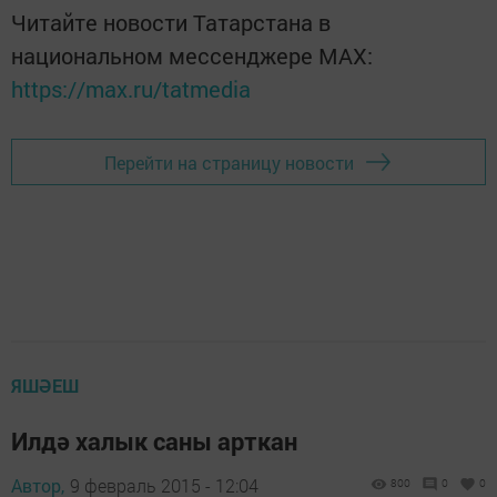
Читайте новости Татарстана в
национальном мессенджере MАХ:
https://max.ru/tatmedia
Перейти на страницу новости
ЯШӘЕШ
Илдә халык саны арткан
Автор,
9 февраль 2015 - 12:04
800
0
0