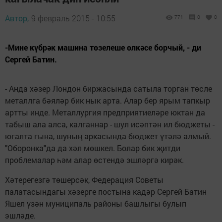
Автор,
9 февраль 2015 - 10:55
771
0
0
-Мине күбрәк машина төзелеше өлкәсе борчый, - ди
Сергей Батин.
- Анда хәзер Лондон биржасында сатыла торган төсле
металлга бәяләр бик нык арта. Алар бер ярым тапкыр
артты инде. Металлургия предприятиеләре юктан да
табыш ала алса, калганнар - шул исәптән ил бюджеты -
югалта гына, шуның аркасында бюджет үтәлә алмый.
"Оборонка"да да хәл мөшкел. Болар бик җитди
проблемалар һәм алар өстендә эшләргә кирәк.
Хәтерегезгә төшерсәк, Федерация Советы
палатасындагы хәзерге постына кадәр Сергей Батин
Яшел үзән муниципаль районы башлыгы булып
эшләде.