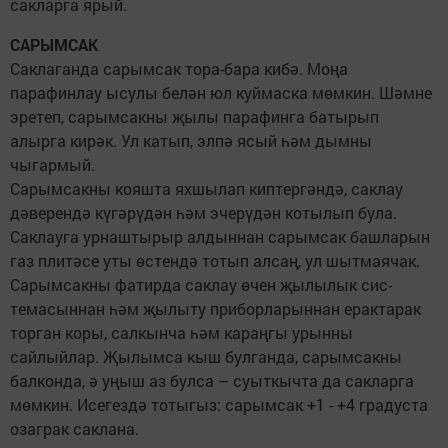
сакларга ярый.
САРЫМСАК
Саклаганда сарымсак тора-бара кибә. Моңа
парафинлау ысулы белән юл куймаска мөмкин. Шәмне
эретеп, сарымсакны җылы парафинга батырып
алырга кирәк. Ул катып, элпә ясый һәм дымны
чыгармый.
Сарымсакны кояшта яхшылап киптергәндә, сак­лау
дәверендә күгәрүдән һәм эчерүдән котылып була.
Саклауга урнаштырыр алдыннан сарымсак башларын
газ плитәсе уты өстендә тотып алсаң, ул шытмаячак.
Сарымсакны фатирда саклау өчен җылылык сис­
темасыннан һәм җылыту приборларыннан ерактарак
торган коры, салкынча һәм караңгы урынны
сайлыйлар. Җылымса кыш булганда, сарымсакны
балконда, ә уңыш аз булса – суыткычта да сакларга
мөмкин. Исегездә тотыгыз: сарымсак +1 - +4 градуста
озаграк саклана.