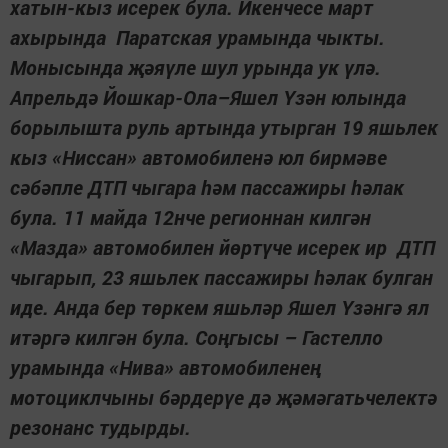
хатын-кыз исерек була. Икенчесе март
ахырында Паратская урамында чыкты.
Монысында җәяүле шул урында ук үлә.
Апрельдә Йошкар-Ола–Яшел Үзән юлында
борылышта руль артында утырган 19 яшьлек
кыз «Ниссан» автомобиленә юл бирмәве
сәбәпле ДТП чыгара һәм пассажиры һәлак
була. 11 майда 12нче регионнан килгән
«Мазда» автомобилен йөртүче исерек ир ДТП
чыгарып, 23 яшьлек пассажиры һәлак булган
иде. Анда бер төркем яшьләр Яшел Үзәнгә ял
итәргә килгән була. Соңгысы – Гастелло
урамында «Нива» автомобиленең
мотоциклчыны бәрдерүе дә җәмәгатьчелектә
резонанс тудырды.