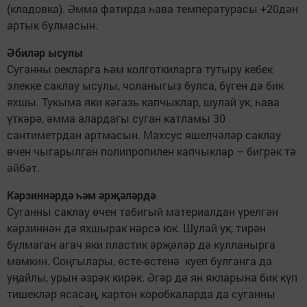
(кладовка). Әмма фатирда һава температурасы +20дән
артык булмасын.
Әбиләр ысулы
Суганны оекларга һәм колготкиларга тутыру кебек
элекке саклау ысулы, чоланыгыз булса, бүген дә бик
яхшы. Тукыма яки кәгазь капчыклар, шулай ук, һава
үткәрә, әмма алардагы суган катламы 30
сантиметрдан артмасын. Махсус яшелчәләр саклау
өчен чыгарылган полипропилен капчыклар – бигрәк тә
әйбәт.
Кәрзиннәрдә һәм әрҗәләрдә
Суганны саклау өчен табигый материалдан үрелгән
кәрзиннән дә яхшырак нәрсә юк. Шулай ук, тирән
булмаган агач яки пластик әрҗәләр дә кулланырга
мөмкин. Соңгылары, өсте-өстенә куеп булганга да
уңайлы, урын әзрәк кирәк. Әгәр дә ян якларына бик күп
тишекләр ясасаң, картон коробкаларда да суганны