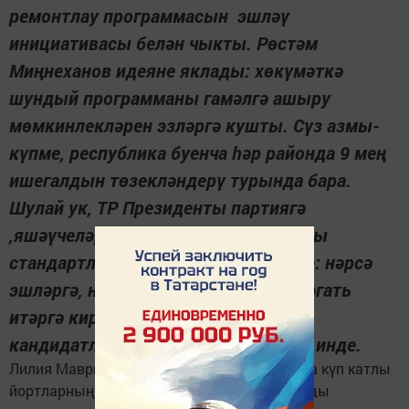
ремонтлау программасын эшләү
инициативасы белән чыкты. Рөстәм
Миңнеханов идеяне яклады: хөкүмәткә
шундый программаны гамәлгә ашыру
мөмкинлекләрен эзләргә кушты. Сүз азмы-
күпме, рес­публика буенча һәр районда 9 мең
ишегалдын төзекләндерү турында бара.
Шулай ук, ТР Президенты партиягә
,яшәүчеләр белән ишегалды ремонты
стандартларын карауны да йөкләде: нәрсә
эшләргә, нинди аспектларга мөрәҗәгать
итәргә кирәк. «Бердәм Россия»
кандидатлары бу эшкә тотынды да инде.
Лилия Маврина соңгы елларда Татарстанда күп катлы
йортларның 5,5 млрд сумлык 1700 ишегалды