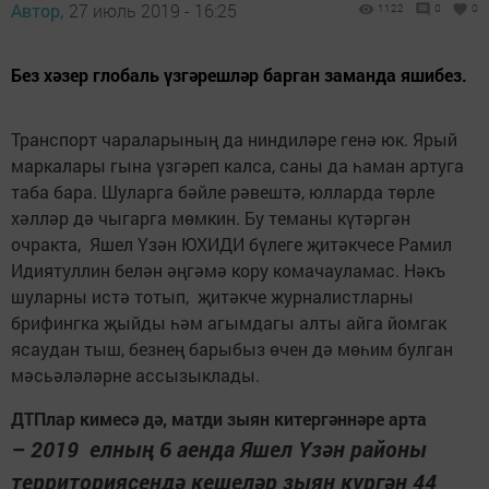
Автор,
27 июль 2019 - 16:25
1122
0
0
Без хәзер глобаль үзгәрешләр барган заманда яшибез.
Транспорт чараларының да ниндиләре генә юк. Ярый
маркалары гына үзгәреп калса, саны да һаман артуга
таба бара. Шуларга бәйле рәвештә, юлларда төрле
хәлләр дә чыгарга мөмкин. Бу теманы күтәргән
очракта, Яшел Үзән ЮХИДИ бүлеге җитәкчесе Рамил
Идиятуллин белән әңгәмә кору комачауламас. Нәкъ
шуларны истә тотып, җитәкче журналистларны
брифингка җыйды һәм агымдагы алты айга йомгак
ясаудан тыш, безнең барыбыз өчен дә мөһим булган
мәсьәләләрне ассызыклады.
ДТПлар кимесә дә, матди зыян китергәннәре арта
– 2019 елның 6 аенда Яшел Үзән районы
территориясендә кешеләр зыян күргән 44