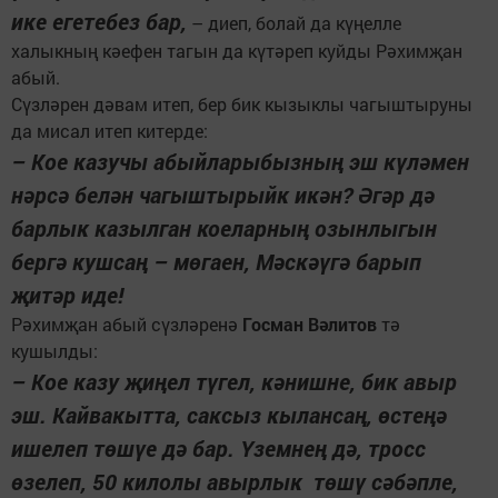
ике егетебез бар,
– диеп, болай да күңелле
халыкның кәефен тагын да күтәреп куйды Рәхимҗан
абый.
Сүзләрен дәвам итеп, бер бик кызыклы чагыштыруны
да мисал итеп китерде:
– Кое казучы абыйларыбыз­ның эш күләмен
нәрсә белән чагыштырыйк икән? Әгәр дә
барлык казылган коеларның озынлыгын
бергә кушсаң – мөгаен, Мәскәүгә барып
җитәр иде!
Рәхимҗан абый сүзләренә
Госман Вәлитов
тә
кушылды:
– Кое казу җиңел түгел, кәнишне, бик авыр
эш. Кайвакытта, саксыз кылансаң, өстеңә
ишелеп төшүе дә бар. Үземнең дә, тросс
өзелеп, 50 килолы авырлык төшү сәбәпле,