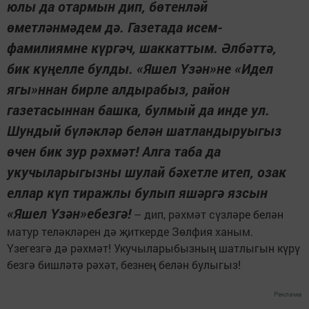
юлы да отармын дип, бөтенләй
өметләнмәдем дә. Газетада исем-
фамилиямне күргәч, шаккаттым. Әлбәттә,
бик күңелле булды. «Яшел Үзән»не «Идел
ягы»ннан бирле алдырабыз, район
газетасыннан башка, булмый да инде ул.
Шундый бүләкләр белән шатландыруыгыз
өчен бик зур рәхмәт! Алга таба да
укучыларыгызны шулай бәхетле итеп, озак
еллар күп тиражлы булып яшәргә язсын
«Яшел Үзән»ебезгә!
– дип, рәхмәт сүзләре белән
матур теләкләрен дә җиткерде Зөлфия ханым.
Үзегезгә дә рәхмәт! Укучыларыбызның шатлыгын күрү
безгә биш­ләтә рәхәт, безнең белән булыгыз!
Реклама