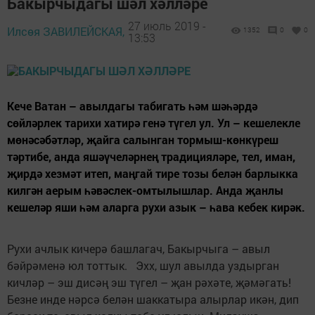
Бакырчыдагы шәл хәлләре
27 июль 2019 -
Илсөя ЗАВИЛЕЙСКАЯ,
1352
0
0
13:53
Кече Ватан – авылдагы табигать һәм шәһәрдә
сөйләрлек тарихи хатирә генә түгел ул. Ул – кешелекле
мөнәсәбәтләр, җайга салынган тормыш-көнкүреш
тәртибе, анда яшәүчеләрнең традицияләре, тел, иман,
җирдә хезмәт итеп, маңгай тире тозы белән барлыкка
килгән аерым һәвәслек-омтылышлар. Анда җанлы
кешеләр яши һәм аларга рухи азык – һава кебек кирәк.
Рухи ачлык кичерә башлагач, Бакырчыга – авыл
бәйрәменә юл тоттык. Эхх, шул авылда уздырган
кичләр – эш дисәң эш түгел – җан рәхәте, җәмәгать!
Безне инде нәрсә белән шаккатыра алырлар икән, дип