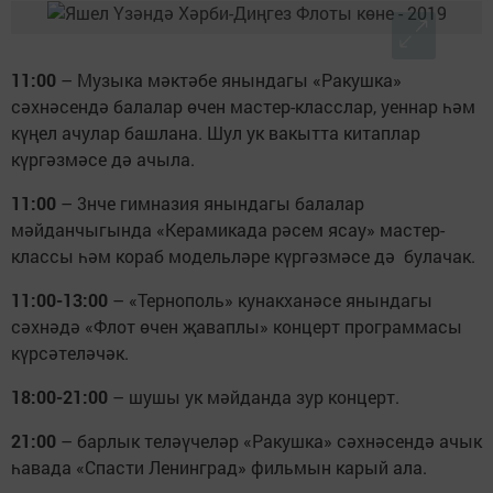
11:00
– Музыка мәктәбе янындагы «Ракушка»
сәхнәсендә балалар өчен мастер-класслар, уеннар һәм
күңел ачулар башлана. Шул ук вакытта китаплар
күргәзмәсе дә ачыла.
11:00
– 3нче гимназия янындагы балалар
мәйданчыгында «Керамикада рәсем ясау» мастер-
классы һәм кораб модельләре күргәзмәсе дә булачак.
11:00-13:00
– «Тернополь» кунакханәсе янындагы
сәхнәдә «Флот өчен җавап­лы» концерт программасы
күрсәтеләчәк.
18:00-21:00
– шушы ук мәйданда зур концерт.
21:00
– барлык теләүчеләр «Ракушка» сәхнәсендә ачык
һавада «Спасти Ленинград» фильмын карый ала.