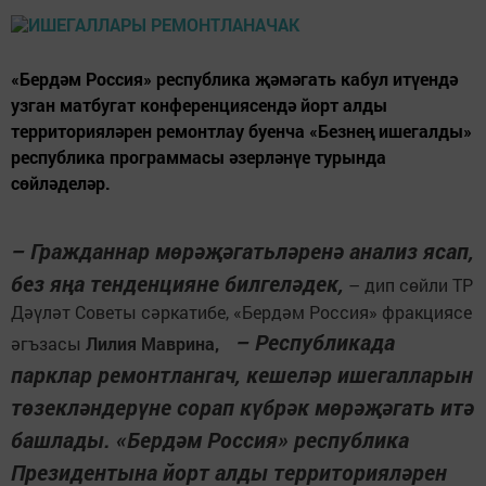
«Бердәм Россия» республика җәмәгать кабул итүендә
узган матбугат конференциясендә йорт алды
территорияләрен ремонтлау буенча «Безнең ишегалды»
республика программасы әзерләнүе турында
сөйләделәр.
– Гражданнар мөрәҗәгатьләренә анализ ясап,
без яңа тенденцияне билгеләдек,
– дип сөйли ТР
Дәүләт Советы сәркатибе, «Бердәм Россия» фракциясе
– Республикада
әгъзасы
Лилия Маврина,
парклар ремонтлангач, кешеләр ишегалларын
төзекләндерүне сорап күбрәк мөрәҗәгать итә
башлады. «Бердәм Россия» республика
Президентына йорт алды территорияләрен