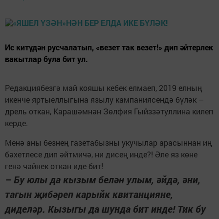
Ис китүдән русчалатып, «везет так везет!» дип әйтерлек
вакытлар була бит ул.
Редакциябезгә май кояшы кебек елмаеп, 2019 елның
икенче яртыеллыгына язылу кампаниясендә бүләк –
дрель откан, Карашәмнән Зөлфия Гыйззәтуллина килеп
керде.
Менә аны безнең газетабызны укучылар арасыннан иң
бәхетлесе дип әйтмичә, ни дисең инде?! Әле яз көне
генә чәйнек откан иде бит!
– Бу юлы да кызым белән улым, әйдә, әни,
тагын җибәреп карыйк квитанцияне,
диделәр. Кызыгы да шунда бит инде! Тик бу