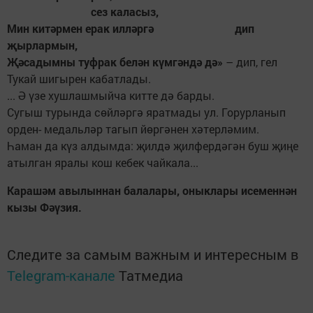
сез каласыз,
Мин китәрмен ерак илләргә дип
җырлармын,
Җәсадымны туфрак белән күмгәндә дә»
– дип, гел
Тукай шигырен кабатлады.
... Ә үзе хушлашмыйча китте дә барды.
Сугыш турында сөйләргә яратмады ул. Горурланып
орден- медальләр тагып йөргәнен хәтерләмим.
Һаман да күз алдымда: җилдә җилфердәгән буш җиңе
атылган яралы кош кебек чайкала...
Карашәм авылыннан балалары, оныклары исеменнән
кызы Фәүзия.
Следите за самым важным и интересным в
Telegram-канале
Татмедиа