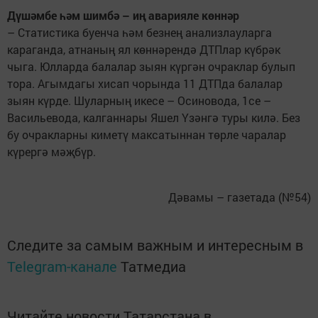
Дүшәмбе һәм шимбә – иң аварияле көннәр
– Статистика буенча һәм безнең анализлауларга
караганда, атнаның ял көннәрендә ДТПлар күбрәк
чыга. Юлларда балалар зыян күргән очраклар булып
тора. Агымдагы хисап чорында 11 ДТПда балалар
зыян күрде. Шуларның икесе – Осиновода, 1се –
Васильевода, калганнары Яшел Үзәнгә туры килә. Без
бу очракларны киметү максатыннан төрле чаралар
күрергә мәҗбүр.
Дәвамы – газетада (№54)
Следите за самым важным и интересным в
Telegram-канале
Татмедиа
Читайте новости Татарстана в