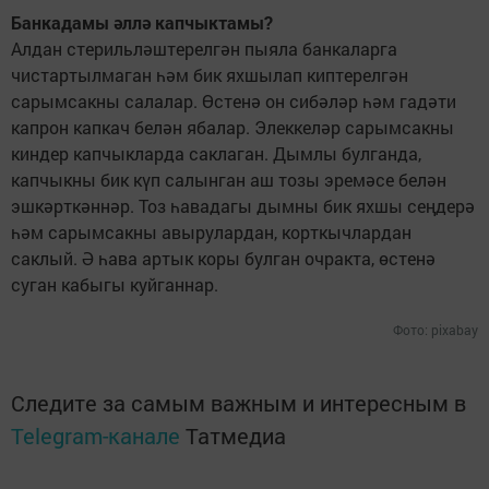
Банкадамы әллә капчыктамы?
Алдан стерильләштерелгән пыяла банкаларга
чистартылмаган һәм бик яхшылап киптерелгән
сарымсакны салалар. Өстенә он сибәләр һәм гадәти
капрон капкач белән ябалар. Элеккеләр сарымсакны
киндер капчыкларда саклаган. Дымлы булганда,
капчыкны бик күп салынган аш тозы эремәсе белән
эшкәрткәннәр. Тоз һавадагы дымны бик яхшы сеңдерә
һәм сарымсакны авырулардан, корткычлардан
саклый. Ә һава артык коры булган очракта, өстенә
суган кабыгы куйганнар.
Фото: pixabay
Следите за самым важным и интересным в
Telegram-канале
Татмедиа