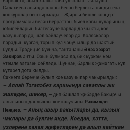
барсак та, авыл халкы таба ул юлын. Миләүшә
Сәлахиева авылдашлары белән берлектә нинди генә
конкурс­лар оештырмады! Җырлы-бию­ле концерт
программасы белән беррәттән, быел кавышуларының
юбилейларын билгеләүче парлар да чыкты, кое
казучылар да, шәл бәйләүчеләр дә. Коляскалар
парадын күргәч, торып кул чабучылыр да шактый
булды. Традиция буенча, тантананы
Әнәс хәзрәт
Закиров
ачты. Озын булмаса да, бик күркәм һәм
үтемле вәгазен сөйләде. Шуннан, барлык җәмәгать кул
күтәреп дога кылды.
Сәхнәгә беренче булып кое казучылар чакырылды:
– Аллаһ Тәгаләбез каршында савап­лы эш
эшләдек, шөкер,
– дип башлап җибәрде Бакырчы
авылының данлык­лы кое казучысы
Рәхимҗан
– Аның авыр вакытлары да, кызык
Нәҗиев.
чаклары да булган инде. Коедан, хәтта,
үзләренә хәләл җефетләрен дә алып кайткан