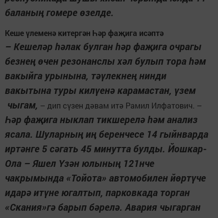
баланың гомере өзелде.
Кеше үлеменә китергән Һәр фаҗига исәптә
– Кешеләр һәлак булган һәр фаҗига очрагы
безнең өчен резонанслы хәл булып тора һәм
вакыйга урынына, тәүлекнең нинди
вакытына туры килүенә карамастан, үзем
чыгам,
– дип сүзен дәвам итә Рамил Илфатович. –
Һәр фаҗига ныклап тикшерелә һәм анализ
ясала. Шуларның иң беренчесе 14 гыйнварда
иртәнге 5 сәгать 45 минутта булды. Йошкар-
Ола – Яшел Үзән юлының 121нче
чакрымында «Тойота» автомобилен йөртүче
идарә итүне югалтып, парковкада торган
«Скания»гә барып бәрелә. Авария чыгарган