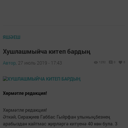
ЯШӘЕШ
Хушлашмыйча китеп бардың
Автор,
27 июль 2019 - 17:43
1252
0
0
Хөрмәтле редакция!
Хөрмәтле редакция!
Әткәй, Сираҗиев Габбас Гыйрфан улының,безнең
арабыз­дан кайтмас җирләргә китүенә 40 көн була. 3