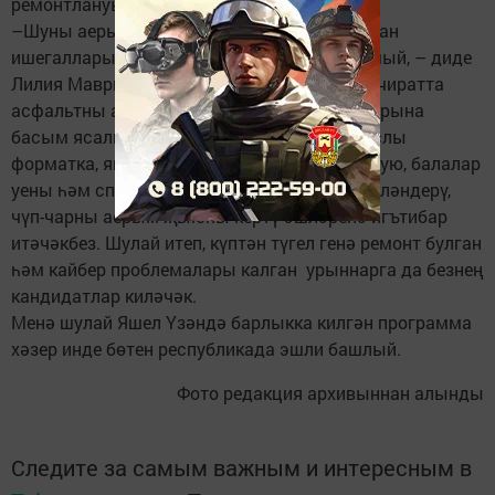
ремонтлануы турында аңлатты.
–Шуны аерым билгелим, алдан ремонтланган
ишегаллары яңа программадан төшеп калмый, – диде
Лилия Маврина. – Эш шунда, анда беренче чиратта
асфальтны алмаштыруга, парковка урыннарына
басым ясалган иде. Хәзер исә без комплекслы
форматка, ягъни ремонттан тыш яктылык кую, балалар
уены һәм спорт мәйданчыклары төзү, яшелләндерү,
чүп-чарны аерым җыюны кертү эшләренә игътибар
итәчәкбез. Шулай итеп, күптән түгел генә ремонт булган
һәм кайбер проб­лемалары калган урыннарга да безнең
кандидатлар киләчәк.
Менә шулай Яшел Үзәндә барлыкка килгән программа
хәзер инде бөтен республикада эшли башлый.
Фото редакция архивыннан алынды
Следите за самым важным и интересным в