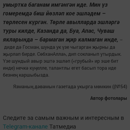
умыртка баганам имгәнгән иде. Мин үз
гомеремдә биш йөзләп кое эшләдем –
төрлесен күргән. Төрле авылларда эшләргә
туры килде, Казанда да, Буа, Апас, Чуваш
якларында – бармаган җир калмаган инде,
–
диде дә Госман, шунда ук үзе чыгарган җырны да
җырлап бирде. СөбханАллаһ, дип сокланып утыр­дык.
Үзе шундый авыр эштә эшләп («грубый» ир эше бит
инде) нечкә күңелле, талантлы егет басып тора иде
безнең каршыбызда.
Язманың дәвамын газетада укырга мөмкин ((№54)
Автор фотолары
Следите за самым важным и интересным в
Telegram-канале
Татмедиа