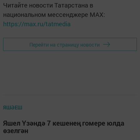
Читайте новости Татарстана в
национальном мессенджере MАХ:
https://max.ru/tatmedia
Перейти на страницу новости
ЯШӘЕШ
Яшел Үзәндә 7 кешенең гомере юлда
өзелгән