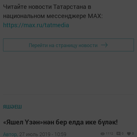
Читайте новости Татарстана в
национальном мессенджере MАХ:
https://max.ru/tatmedia
Перейти на страницу новости
ЯШӘЕШ
«Яшел Үзән»нән бер елда ике бүләк!
Автор,
27 июль 2019 - 10:59
1112
0
0