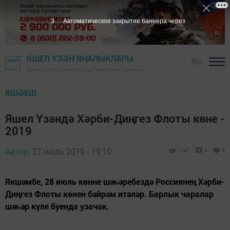
2
Автоматическое закрытие баннера через
ЯШЕЛ ҮЗӘН ЯҢАЛЫКЛАРЫ
16+
Зеленодольск районының "Яшел Үзән" газетасы
ЯШӘЕШ
Яшел Үзәндә Хәрби-Диңгез Флоты көне -
2019
Автор,
27 июль 2019 - 19:10
1141
0
0
Якшәмбе, 28 июль көнне шәһәребездә Россиянең Хәрби-
Диңгез Флоты көнен бәйрәм итәләр. Барлык чаралар
шәһәр күле буенда узачак.