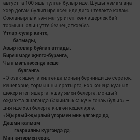
августта 100 яшь тулган булыр иде. Шушы язмам аңа
хәер-догам булып ирешсен иде дигән теләктә калам.
Сокланырлык һәм матур итеп, көнләшерлек бай
тормыш юлын үтте безнең әткәебез.
Утлар-сулар кичте,
батмады,
Авыр юллар буйлап атлады.
Бирешмәде җилгә-буранга,
Чын мәгънәсендә кеше
булганга.
«Ә озак яшәүгә килгәндә моның бернинди дә сере юк,
кешеләрне, тормышны яратырга, һәр көнеңә куа­нып
шөкер итеп яшәргә, яшәү ямен белергә, мондый
оҗмахта яшәгәндә бакыйлыкка күчү гөнаһ булыр» –
дия иде хәл белергә килгән кешеләргә.
«Җырлый-җырлый үләрмен мин үлгәндә дә,
Дәшми калмам
газраилны күргәндә дә,
Мин китәрмен ерак,