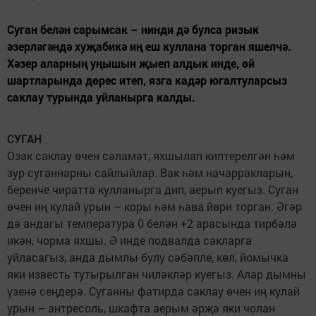
Суган белән сарымсак – нинди дә булса ризык
әзерләгәндә хуҗабикә иң еш куллана торган яшелчә.
Хәзер аларның уңышын җыеп алдык инде, өй
шартларында дөрес итеп, язга кадәр югалтуларсыз
саклау турында уйланырга калды.
СУГАН
Озак саклау өчен сәламәт, яхшылап киптерелгән һәм
зур суганнарны сайлыйлар. Вак һәм начарракларын,
беренче чиратта кулланырга дип, аерып куегыз. Суган
өчен иң кулай урын – коры һәм һава йөри торган. Әгәр
дә андагы температура 0 белән +2 арасында тирбәлә
икән, чорма яхшы. Ә инде подвалда сакларга
уйласагыз, анда дымлы булу сәбәпле, көл, йомычка
яки известь тутырылган чиләкләр куегыз. Алар дымны
үзенә сеңдерә. Суганны фатирда саклау өчен иң кулай
урын – антресоль, шкафта аерым әрҗә яки чолан