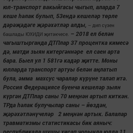
юл-транспорт вакыйгасы чыгып, аларда 7
кеше һәлак булып, 53ендә кешеләр төрле
дәрәҗәдәге җәрәхәтләр алды,
– дип сүзен
– 2018 ел белән
башлады ЮХИДИ җитәкчесе.
чагыштырганда ДТПлар 37 процентка кимесә
дә, матди зыян китергәннәре ел саен арта
бара. Быел ул 1 581гә кадәр җитте. Моны
юлларда транспорт артуы белән аңлатып
була, әмма махсус чаралар күрүне таләп итә.
Россия Федерациясе буенча кешеләр зыян
күргән ДТПлар саны 70 меңнән артып киткән.
ТРда һәлак булучылар саны – йөздән,
җәрәхәтләнүчеләр 2 меңнән артык. Балалар
травматизмы статистикасы бик аяныч:
республикада шушы хисап чорында юлда 11