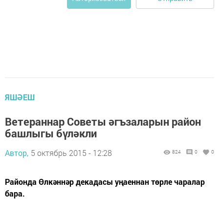
ЯШӘЕШ
Ветераннар Советы әгъзаларын район
башлыгы бүләкли
Автор,
5 октябрь 2015 - 12:28
824
0
0
Районда Өлкәннәр декадасы уңаеннан төрле чаралар
бара.