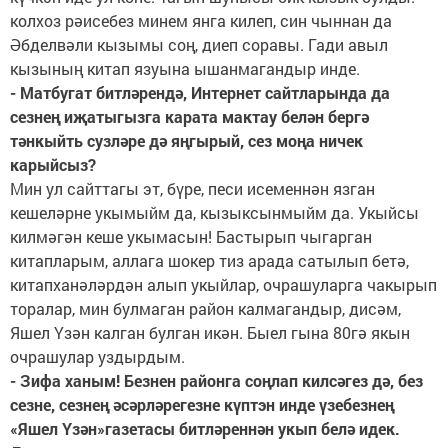
колхоз рәисебез минем янга килеп, син чыннан да
Әбделвәли кызымы соң, диеп соравы. Гади авыл
кызының китап язуына ышанмагандыр инде.
- Матбугат битләрендә, Интернет сайтларында да
сезнең иҗатыгызга карата мактау белән бергә
тәнкыйть сузләре дә яңгырый, сез моңа ничек
карыйсыз?
Мин ул сайттагы эт, бүре, песи исеменнән язган
кешеләрне укымыйм да, кызыксынмыйм да. Укыйсы
килмәгән кеше укымасын! Бастырып чыгарган
китапларым, аллага шокер тиз арада сатылып бетә,
китапханәләрдән алып укыйлар, очрашуларга чакырып
торалар, мин булмаган район калмагандыр, дисәм,
Яшел Үзән калган булган икән. Быел гына 80гә якын
очрашулар уздырдым.
- Зифа ханым! Безнен районга соңлап килсәгез дә, без
сезне, сезнең әсәрләрегезне күптэн инде үзебезнең
«Яшел Үзән»газетасы битләреннән укып белә идек.