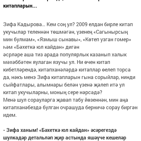
китапларын...
Зифа Кадырова… Кем соң ул? 2009 елдан бирле китап
укучылар теленнән төшмәгән, үзенең «Сагынырсың
мин булмам», «Язмыш сынавы», «Көтеп узган гомер»
һәм «Бәхеткә юл кайдан» дигән
әсрләре аша тиз арада популярлык казанып халык
мәхәббәтен яулаган язучы ул. Ни өчен китап
кибетләрендә, китапханәләрдә китаплар өелеп торса
да, нәкъ менэ Зифа китапларын гына сорыйлар, нинди
сыйфатлары, алымнары белән үзенә җәлеп итә ул
китап укучыларны, моның сере нәрсәдә?
Менә шул сорауларга җавап табу йөзеннән, мин аңа
китапханәбездә булган очрашуда берничә сорау биргән
идем.
- Зифа ханым! «Бәхеткә юл кайдан» әсәрегездә
шулкадәр детальләп җир астында яшәүче кешеләр