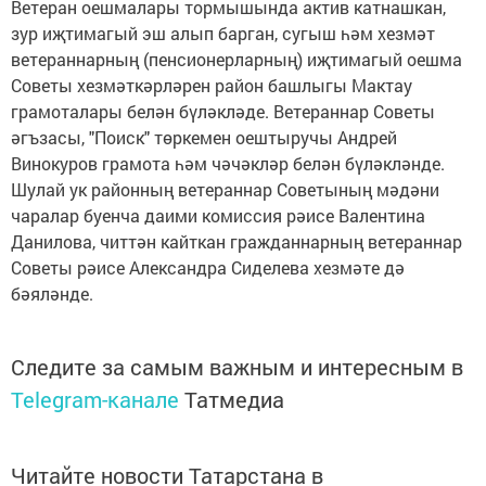
Ветеран оешмалары тормышында актив катнашкан,
зур иҗтимагый эш алып барган, сугыш һәм хезмәт
ветераннарның (пенсионерларның) иҗтимагый оешма
Советы хезмәткәрләрен район башлыгы Мактау
грамоталары белән бүләкләде. Ветераннар Советы
әгъзасы, "Поиск" төркемен оештыручы Андрей
Винокуров грамота һәм чәчәкләр белән бүләкләнде.
Шулай ук районның ветераннар Советының мәдәни
чаралар буенча даими комиссия рәисе Валентина
Данилова, читтән кайткан гражданнарның ветераннар
Советы рәисе Александра Сиделева хезмәте дә
бәяләнде.
Следите за самым важным и интересным в
Telegram-канале
Татмедиа
Читайте новости Татарстана в