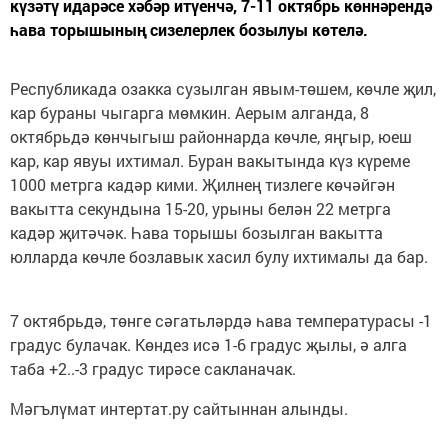
күзәтү идарәсе хәбәр итүенчә, 7-11 октябрь көннәрендә
һава торышының сизелерлек бозылуы көтелә.
Республикада озакка сузылган явым-төшем, көчле җил,
кар бураны чыгарга мөмкин. Аерым алганда, 8
октябрьдә көнчыгыш районнарда көчле, яңгыр, юеш
кар, кар явуы ихтимал. Буран вакытында күз күреме
1000 метрга кадәр кими. Җилнең тизлеге көчәйгән
вакытта секундына 15-20, урыны белән 22 метрга
кадәр җитәчәк. Һава торышы бозылган вакытта
юлларда көчле бозлавык хасил булу ихтималы да бар.
7 октябрьдә, төнге сәгатьләрдә һава температурасы -1
градус булачак. Көндез исә 1-6 градус җылы, ә алга
таба +2..-3 градус тирәсе сакланачак.
Мәгълүмат интертат.ру сайтыннан алынды.