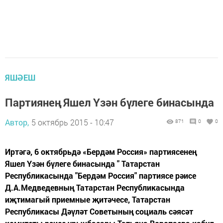
ЯШӘЕШ
Партиянең Яшел Үзән бүлеге бинасында
Автор,
5 октябрь 2015 - 10:47
871
0
0
Иртәгә, 6 октябрьдә «Бердәм Россия» партиясенең
Яшел Үзән бүлеге бинасында " Татарстан
Республикасында "Бердәм Россия" партиясе рәисе
Д.А.Медведевның Татарстан Республикасында
иҗтимагый приемные җитәчесе, Татарстан
Республикасы Дәүләт Советының социаль сәясәт