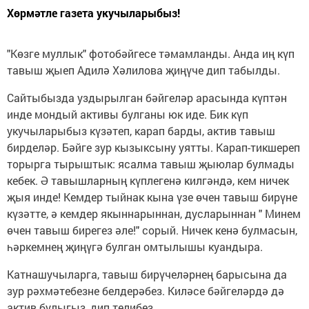
Хөрмәтле газета укучыларыбыз!
"Көзге муллык" фотобәйгесе тәмамланды. Анда иң күп
тавыш җыеп Адилә Хәлилова җиңүче дип табылды.
Сайтыбызда уздырылган бәйгеләр арасында күптән
инде мондый активы булганы юк иде. Бик күп
укучыларыбыз күзәтеп, карап барды, актив тавыш
бирделәр. Бәйге зур кызыксыну уятты. Карап-тикшереп
торырга тырыштык: ясалма тавыш җыюлар булмады
кебек. Ә тавышларның күплегенә килгәндә, кем ничек
җыя инде! Кемдер тыйнак кына үзе өчен тавыш бирүне
күзәтте, ә кемдер якыннарыннан, дусларыннан " Минем
өчен тавыш бирегез әле!" сорый. Ничек кенә булмасын,
һәркемнең җиңүгә булган омтылышы куандыра.
Катнашучыларга, тавыш бирүчеләрнең барысына да
зур рәхмәтебезне белдерәбез. Киләсе бәйгеләрдә дә
актив булыгыз, дип телибез.