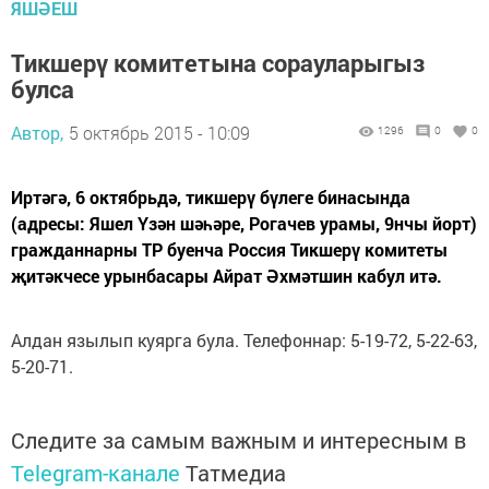
ЯШӘЕШ
Тикшерү комитетына сорауларыгыз
булса
Автор,
5 октябрь 2015 - 10:09
1296
0
0
Иртәгә, 6 октябрьдә, тикшерү бүлеге бинасында
(адресы: Яшел Үзән шәһәре, Рогачев урамы, 9нчы йорт)
гражданнарны ТР буенча Россия Тикшерү комитеты
җитәкчесе урынбасары Айрат Әхмәтшин кабул итә.
Алдан язылып куярга була. Телефоннар: 5-19-72, 5-22-63,
5-20-71.
Следите за самым важным и интересным в
Telegram-канале
Татмедиа