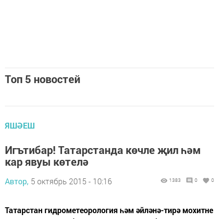
Топ 5 новостей
ЯШӘЕШ
Игътибар! Татарстанда көчле җил һәм
кар явуы көтелә
Автор,
5 октябрь 2015 - 10:16
1383
0
0
Татарстан гидрометеорология һәм әйләнә-тирә мохитне