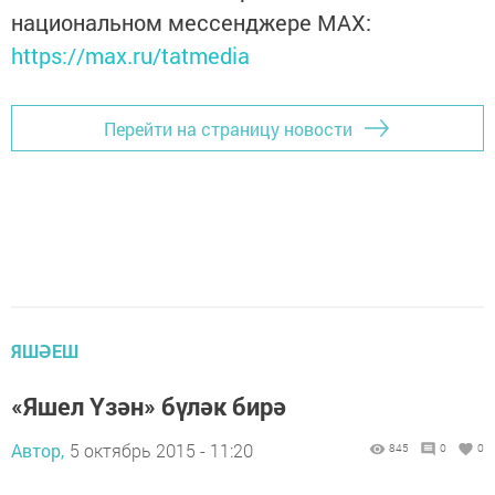
национальном мессенджере MАХ:
https://max.ru/tatmedia
Перейти на страницу новости
ЯШӘЕШ
«Яшел Үзән» бүләк бирә
Автор,
5 октябрь 2015 - 11:20
845
0
0