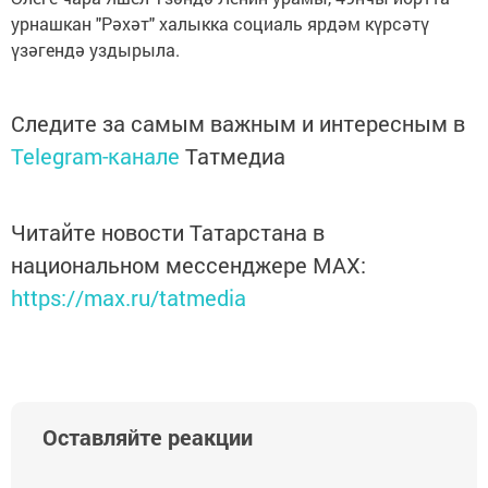
урнашкан "Рәхәт" халыкка социаль ярдәм күрсәтү
үзәгендә уздырыла.
Следите за самым важным и интересным в
Telegram-канале
Татмедиа
Читайте новости Татарстана в
национальном мессенджере MАХ:
https://max.ru/tatmedia
Оставляйте реакции