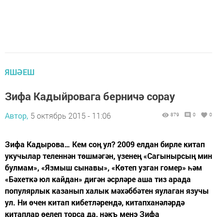
ЯШӘЕШ
Зифа Кадыйровага берничә сорау
Автор,
5 октябрь 2015 - 11:06
879
0
0
Зифа Кадырова… Кем соң ул? 2009 елдан бирле китап
укучылар теленнән төшмәгән, үзенең «Сагынырсың мин
булмам», «Язмыш сынавы», «Көтеп узган гомер» һәм
«Бәхеткә юл кайдан» дигән әсрләре аша тиз арада
популярлык казанып халык мәхәббәтен яулаган язучы
ул. Ни өчен китап кибетләрендә, китапханәләрдә
китаплар өелеп торса да, нәкъ менэ Зифа