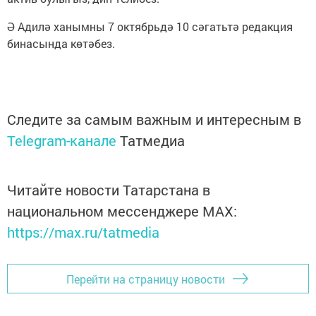
Ә Адилә ханымны 7 октябрьдә 10 сәгатьтә редакция
бинасында көтәбез.
Следите за самым важным и интересным в
Telegram-канале
Татмедиа
Читайте новости Татарстана в
национальном мессенджере MАХ:
https://max.ru/tatmedia
Перейти на страницу новости