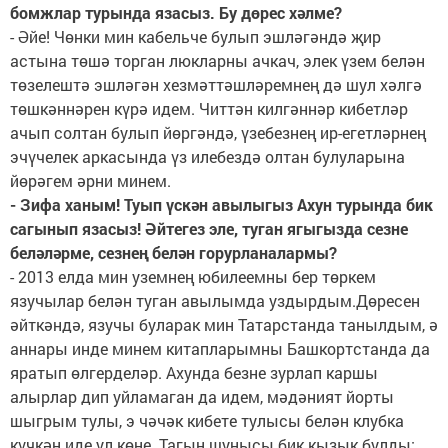
бомжлар турында язасыз. Бу дөрес хәлме?
- Әйе! Чөнки мин кабельче булып эшләгәндә җир
астына төшә торган люкларны ачкач, элек үзем белән
төзелештә эшләгән хезмәттәшләремнең дә шул хәлгә
төшкәннәрен күрә идем. Читтән килгәннәр кибетләр
ачып солтан булып йөргәндә, үзебезнең ир-егетләрнең
эчүчелек аркасында үз илебездә олтан булуларына
йөрәгем әрни минем.
- Зифа ханым! Туып үскән авылыгыз Ахун турында бик
сагынып язасыз! Әйтегез эле, туган ягыгызда сезне
беләләрме, сезнең белән горурланалармы?
- 2013 елда мин уземнең юбилеемны бер төркем
язучылар белән туган авылымда уздырдым.Дөресен
әйткәндә, язучы буларак мин Татарстанда танылдым, ә
аннары инде минем китапларымны Башкортстанда да
яратып өлгерделәр. Ахунда безне зурлап каршы
алырлар дип уйламаган да идем, мәдәният йорты
шыгрым тулы, э чәчәк кибете тулысы белән клубка
күчкән иде ул көне. Тагын шунысы бик кызык булды: