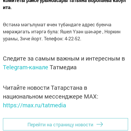
комитеты рәисе урынбасары Татьяна Воропаева кабул
итә.
Өстәмә мәгълүмат өчен түбәндәге адрес буенча
мөрәҗәгать итәргә була: Яшел Үзән шәһәре , Норкин
урамы, 3нче йорт. Телефон: 4-22-52.
Следите за самым важным и интересным в
Telegram-канале
Татмедиа
Читайте новости Татарстана в
национальном мессенджере MАХ:
https://max.ru/tatmedia
Перейти на страницу новости