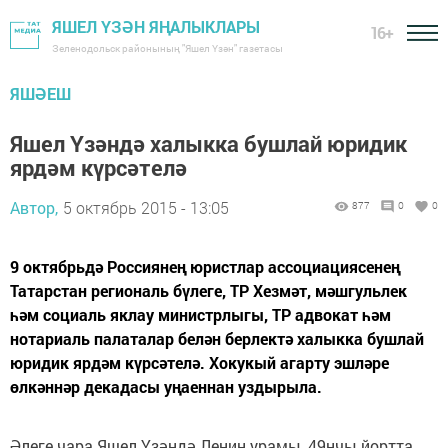
ЯШЕЛ ҮЗӘН ЯҢАЛЫКЛАРЫ
16+
Зеленодольск районының "Яшел Үзән" газетасы
ЯШӘЕШ
Яшел Үзәндә халыкка бушлай юридик
ярдәм күрсәтелә
Автор,
5 октябрь 2015 - 13:05
877
0
0
9 октябрьдә Россиянең юристлар ассоциациясенең
Татарстан региональ бүлеге, ТР Хезмәт, мәшгульлек
һәм социаль яклау министрлыгы, ТР адвокат һәм
нотариаль палаталар белән берлектә халыкка бушлай
юридик ярдәм күрсәтелә. Хокукый агарту эшләре
өлкәннәр декадасы уңаеннан уздырыла.
Әлеге чара Яшел Үзәндә Ленин урамы, 49нчы йортта