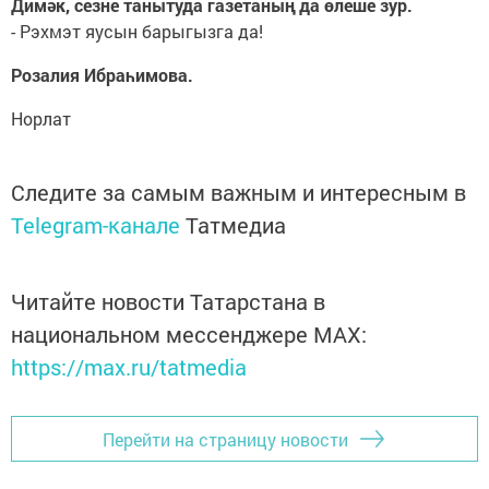
Димәк, сезне танытуда газетаның да өлеше зур.
- Рэхмэт яусын барыгызга да!
Розалия Ибраһимова.
Норлат
Следите за самым важным и интересным в
Telegram-канале
Татмедиа
Читайте новости Татарстана в
национальном мессенджере MАХ:
https://max.ru/tatmedia
Перейти на страницу новости