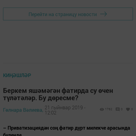
Перейти на страницу новости
КИҢӘШЛӘР
Беркем яшәмәгән фатирда су өчен
түләтәләр. Бу дөресме?
21 гыйнвар 2019 -
Гөлнара Вәлиева,
1762
0
0
12:02
– Приватизациядән соң фатир дүрт милекче арасында
бүленде.