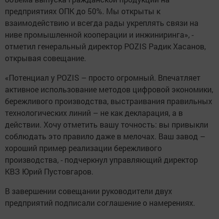
предприятиях ОПК до 50%. Мы открыты к
взаимодействию и всегда рады укреплять связи на
ниве промышленной кооперации и инжиниринга», -
отметил генеральный директор POZIS Радик Хасанов,
открывая совещание.
«Потенциал у POZIS – просто огромный. Впечатляет
активное использование методов цифровой экономики,
бережливого производства, выстраивания правильных
технологических линий – не как декларация, а в
действии. Хочу отметить вашу точность: вы привыкли
соблюдать это правило даже в мелочах. Ваш завод –
хороший пример реализации бережливого
производства, - подчеркнул управляющий директор
КВЗ Юрий Пустовгаров.
В завершении совещании руководители двух
предприятий подписали соглашение о намерениях.