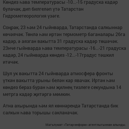
Көндез һава температурасы -10...-15 градуска кадәр
булачак, дип билгеләп үтә Татарстан
Гидрометеорология үзәге.
Соңрак, 23 һәм 24 гыйнварда, Татарстанда салкыннар
көчәячәк. Төнлә һәм иртән термометр баганалары 26га
кадәр, ә аязган вакытта 31 градуска кадәр төшәчәк.
23нче гыйнварда һава температурасы -16...-21 градуска
кадәр, 24 гыйнварда көндез -12...-17градус тәшкил
итәчәк.
Шул ук вакытта 24 гыйнварда атмосфера фронты
үткән вакытта урыны белән кар явачак. Иртән һәм
көндез бераз буран һәм җилнең тизлеге секундына 14
метрга кадәр җитәргә мөмкин.
Атна ахырында һәм ял көннәрендә Татарстанда бик
салкын һава торышы сакланачак.
Мәгълүмат «Татар-информ» агентлыгыннан алынды.