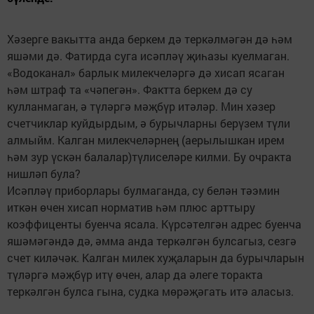
Хәзерге вакытта анда беркем дә теркәлмәгән дә һәм
яшәми дә. Фатирда суга исәпләү җиһазы куелмаган.
«Водоканал» барлык милекчеләргә дә хисап ясаган
һәм штраф та «чәпегән». Фактта беркем дә су
кулланмаган, ә түләргә мәҗбүр итәләр. Мин хәзер
счетчиклар куйдырдым, ә бурычларны берүзем түли
алмыйм. Калган милекчеләрнең (аерылышкан ирем
һәм зур үскән балалар)түлиселәре килми. Бу очракта
нишләп була?
Исәпләү приборлары булмаганда, су белән тәэмин
иткән өчен хисап норматив һәм плюс арттыру
коэффиценты буенча ясала. Күрсәтелгән адрес буенча
яшәмәгәндә дә, әмма анда теркәлгән булсагыз, сезгә
счет киләчәк. Калган милек хуҗаларын да бурычларын
түләргә мәҗбүр итү өчен, алар да әлеге торакта
теркәлгән булса гына, судка мөрәҗәгать итә аласыз.