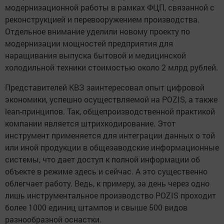
модернизационной работы в рамках ФЦП, связанной с
реконструкцией и перевооружением производства.
Отдельное внимание уделили новому проекту по
модернизации мощностей предприятия для
наращивания выпуска бытовой и медицинской
холодильной техники стоимостью около 2 млрд рублей.
Представителей КВЗ заинтересовал опыт цифровой
экономики, успешно осуществляемой на POZIS, а также
lean-принципов. Так, общепроизводственной практикой
компании является штрихкодирование. Этот
инструмент применяется для интеграции данных о той
или иной продукции в общезаводские информационные
системы, что дает доступ к полной информации об
объекте в режиме здесь и сейчас. А это существенно
облегчает работу. Ведь, к примеру, за день через одно
лишь инструментальное производство POZIS проходит
более 1000 единиц штампов и свыше 500 видов
разнообразной оснастки.