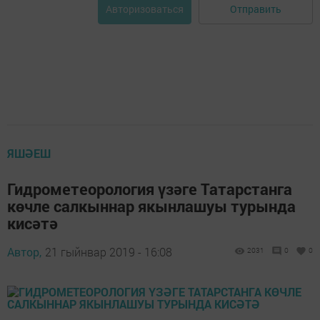
Отправить
Авторизоваться
ЯШӘЕШ
Гидрометеорология үзәге Татарстанга
көчле салкыннар якынлашуы турында
кисәтә
Автор,
21 гыйнвар 2019 - 16:08
2031
0
0