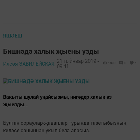
ЯШӘЕШ
Бишнәдә халык җыены узды
21 гыйнвар 2019 -
Илсөя ЗАВИЛЕЙСКАЯ,
1890
0
1
09:41
Вакыты шулай уңайсызмы, нигәдер халык әз
җыелды...
Булган сораулар-җаваплар турында газетыбызның
киләсе саныннан укып белә аласыз.