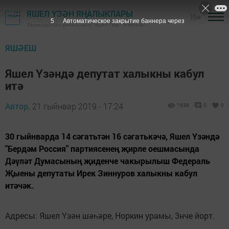
ЯШЕЛ ҮЗӘН ЯҢАЛЫКЛАРЫ
16+
4
Автоматическое закрытие баннера через
Зеленодольск районының "Яшел Үзән" газетасы
ЯШӘЕШ
Яшел Үзәндә депутат халыкны кабул
итә
Автор,
21 гыйнвар 2019 - 17:24
1638
0
0
30 гыйнварда 14 сәгатьтән 16 сәгатькәчә, Яшел Үзәндә
"Бердәм Россия" партиясенең җирле оешмасында
Дәүләт Думасының җиденче чакырылыш Федераль
Җыены депутаты Ирек Зиннуров халыкны кабул
итәчәк.
Адресы: Яшел Үзән шәһәре, Норкин урамы, 3нче йорт.