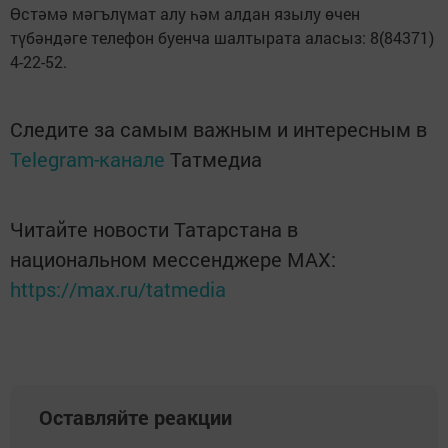
Өстәмә мәгълүмат алу һәм алдан язылу өчен
түбәндәге телефон буенча шалтырата аласыз: 8(84371)
4-22-52.
Следите за самым важным и интересным в
Telegram-канале
Татмедиа
Читайте новости Татарстана в
национальном мессенджере MАХ:
https://max.ru/tatmedia
Оставляйте реакции