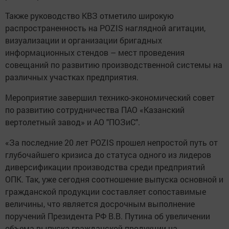
Также руководство КВЗ отметило широкую
распространенность на POZIS наглядной агитации,
визуализации и организации бригадных
информационных стендов – мест проведения
совещаний по развитию производственной системы на
различных участках предприятия.
Мероприятие завершил технико-экономический совет
по развитию сотрудничества ПАО «Казанский
вертолетный завод» и АО "ПОЗиС".
«За последние 20 лет POZIS прошел непростой путь от
глубочайшего кризиса до статуса одного из лидеров
диверсификации производства среди предприятий
ОПК. Так, уже сегодня соотношение выпуска основной и
гражданской продукции составляет сопоставимые
величины, что является досрочным выполнение
поручений Президента РФ В.В. Путина об увеличении
объема выпуска гражданской продукции на