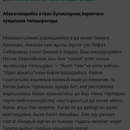
Абунәчеләребез откан бүләкләрнең беренчесе
хуҗасына тапшырылды.
Мәшәкатьләнеп редакциябезгә дә килеп йөрисе
булмады, йомшак һәм җылы юрган үзе Илфат
Сабировны эзләп Бишнәгә барды. Баш мөхәрриребез
Илсөя Завилейская аны бик “тәмле” итеп халык
җыенында тапшырды. – “Яшел Үзән”не әллә кайчан,
“Идел аръягы”ннан бирле алдырабыз. Район
газетасына язылмый булмый инде ул берничек тә.
Бөтен район тормышы шунда бит, әле республика
яңалыклары белән кушымтасы да бар. Менә төрледән-
төрле бәйге-конкурслар оештыруыгыз да ничек әйбәт,
бүләк алуы бик күңелле. Узган ел да җибәргән идем
квитанцияне, быел бәхет елмайды. Бик зур рәхмәт
сезгә! Мондый юрган астыннан торасы килмәс инде!
Газета чыгып торсын, уңышлар сезгә!