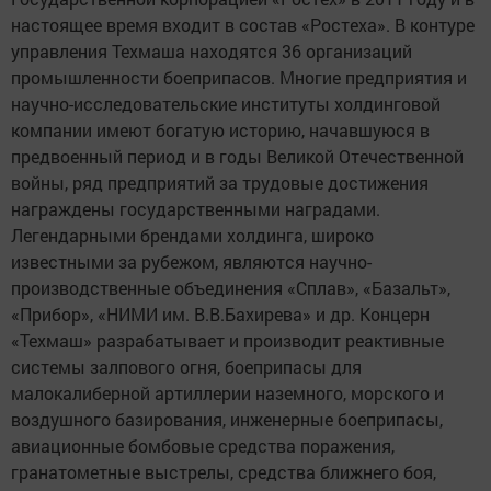
настоящее время входит в состав «Ростеха». В контуре
управления Техмаша находятся 36 организаций
промышленности боеприпасов. Многие предприятия и
научно-исследовательские институты холдинговой
компании имеют богатую историю, начавшуюся в
предвоенный период и в годы Великой Отечественной
войны, ряд предприятий за трудовые достижения
награждены государственными наградами.
Легендарными брендами холдинга, широко
известными за рубежом, являются научно-
производственные объединения «Сплав», «Базальт»,
«Прибор», «НИМИ им. В.В.Бахирева» и др. Концерн
«Техмаш» разрабатывает и производит реактивные
системы залпового огня, боеприпасы для
малокалиберной артиллерии наземного, морского и
воздушного базирования, инженерные боеприпасы,
авиационные бомбовые средства поражения,
гранатометные выстрелы, средства ближнего боя,