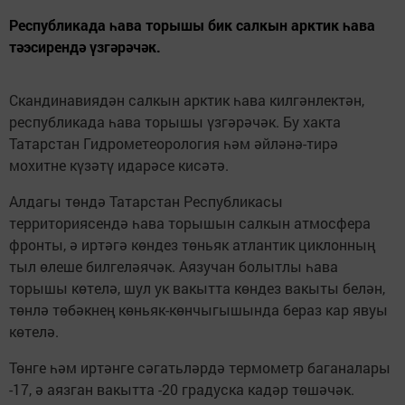
Республикада һава торышы бик салкын арктик һава
тәэсирендә үзгәрәчәк.
Скандинавиядән салкын арктик һава килгәнлектән,
республикада һава торышы үзгәрәчәк. Бу хакта
Татарстан Гидрометеорология һәм әйләнә-тирә
мохитне күзәтү идарәсе кисәтә.
Алдагы төндә Татарстан Республикасы
территориясендә һава торышын салкын атмосфера
фронты, ә иртәгә көндез төньяк атлантик циклонның
тыл өлеше билгеләячәк. Аязучан болытлы һава
торышы көтелә, шул ук вакытта көндез вакыты белән,
төнлә төбәкнең көньяк-көнчыгышында бераз кар явуы
көтелә.
Төнге һәм иртәнге сәгатьләрдә термометр баганалары
-17, ә аязган вакытта -20 градуска кадәр төшәчәк.