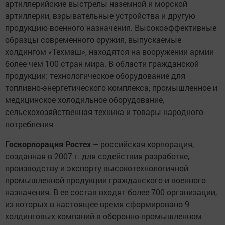
артиллерийские выстрелы наземной и морской
артиллерии, взрывательные устройства и другую
продукцию военного назначения. Высокоэффективные
образцы современного оружия, выпускаемые
холдингом «Техмаш», находятся на вооружении армии
более чем 100 стран мира. В области гражданской
продукции: технологическое оборудование для
топливно-энергетического комплекса, промышленное и
медицинское холодильное оборудование,
сельскохозяйственная техника и товары народного
потребления
Госкорпорация Ростех
– российская корпорация,
созданная в 2007 г. для содействия разработке,
производству и экспорту высокотехнологичной
промышленной продукции гражданского и военного
назначения. В ее состав входят более 700 организации,
из которых в настоящее время сформировано 9
холдинговых компаний в оборонно-промышленном