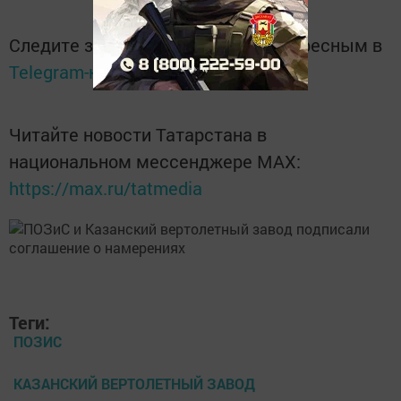
Следите за самым важным и интересным в
Telegram-канале
Татмедиа
Читайте новости Татарстана в
национальном мессенджере MАХ:
https://max.ru/tatmedia
Теги:
ПОЗИС
КАЗАНСКИЙ ВЕРТОЛЕТНЫЙ ЗАВОД