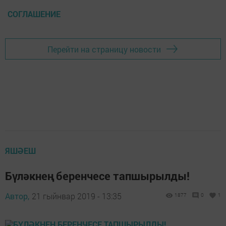
СОГЛАШЕНИЕ
Перейти на страницу новости
ЯШӘЕШ
Бүләкнең беренчесе тапшырылды!
Автор,
21 гыйнвар 2019 - 13:35
1877
0
1