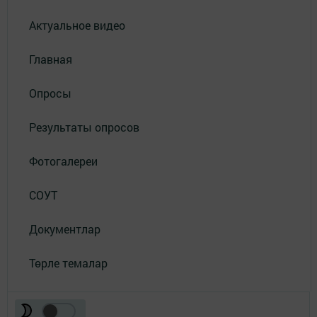
Актуальное видео
Главная
Опросы
Результаты опросов
Фотогалереи
СОУТ
Документлар
Төрле темалар