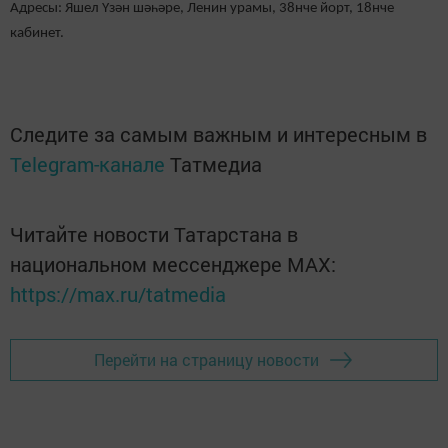
Адресы: Яшел Үзән шәһәре, Ленин урамы, 38нче йорт, 18нче
кабинет.
Следите за самым важным и интересным в
Telegram-канале
Татмедиа
Читайте новости Татарстана в
национальном мессенджере MАХ:
https://max.ru/tatmedia
Перейти на страницу новости