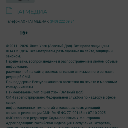
Телефон АО «ТАТМЕДИА»:
(843) 222 09 84
16+
© 2011 - 2026. Яшел Узэн (Зеленый Дол). Все права защищены.
© ТАТМЕДИА. Все материалы, размещенные на сайте, защищены
законом.
Перепечатка, воспроизведение и распространение в любом объеме
информации,
размещенной на сайте, возможна только с письменного согласия
редакций СМИ.
При поддержке Республиканского агентства по печати и массовым
коммуникациям.
Наименование СМИ: Яшел Узэн (Зеленый Дол)
СМИ зарегистрировано Федеральной службой по надзору в сфере
связи,
информационных технологий и массовых коммуникаций
запись о регистрации СМИ Эл № ФС 77- 90146 от 07.10.2025
ФИО главного редактора: Садыкова Ильсия Мансуровна
Адрес редакции: Российская Федерация, Республика Татарстан,
422540, Зеленодольский район, г. Зеленодольск, ул. Гоголя, дом 23А