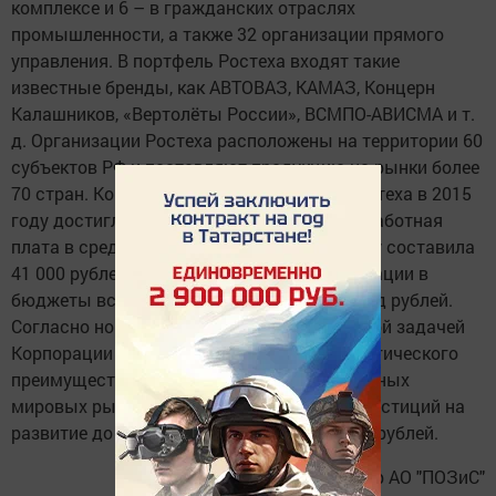
комплексе и 6 – в гражданских отраслях
промышленности, а также 32 организации прямого
управления. В портфель Ростеха входят такие
известные бренды, как АВТОВАЗ, КАМАЗ, Концерн
Калашников, «Вертолёты России», ВСМПО-АВИСМА и т.
д. Организации Ростеха расположены на территории 60
субъектов РФ и поставляют продукцию на рынки более
70 стран. Консолидированная выручка Ростеха в 2015
году достигла 1 трлн 140 млрд рублей. Заработная
плата в среднем по Корпорации в 2015 году составила
41 000 рублей, налоговые выплаты Корпорации в
бюджеты всех уровней превысили 160 млрд рублей.
Согласно новой стратегии Ростеха, основной задачей
Корпорации является обеспечение технологического
преимущества России на высококонкурентных
мировых рынках. Планируемый объём инвестиций на
развитие до 2025 года составляет 4,3 трлн рублей.
Пресс-центр АО "ПОЗиС"