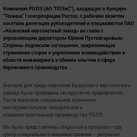
Компанию POZIS (АО "ПОЗиС"), входящую в Концерн
"Техмаш" Госкорпорации Ростех, с рабочим визитом
посетила делегация руководителей и специалистов ПАО
«Казанский вертолетный завод» во главе с
управляющим директором Юрием Пустовгаровым.
Стороны подписали соглашение, закрепляющее
стремление сторон к укреплению взаимодействию в
области инжиниринга и обмена опытом в сфере
бережливого производства.
Вначале для представителей Казанского вертолетного
завода была проведена экскурсия по предприятию.
Гости посетили специальное, кузнечное,
инструментальное, холодильное и
машиностроительное производства POZIS.
Им были представлены открытый в прошлом году
центр специального машиностроения – результат