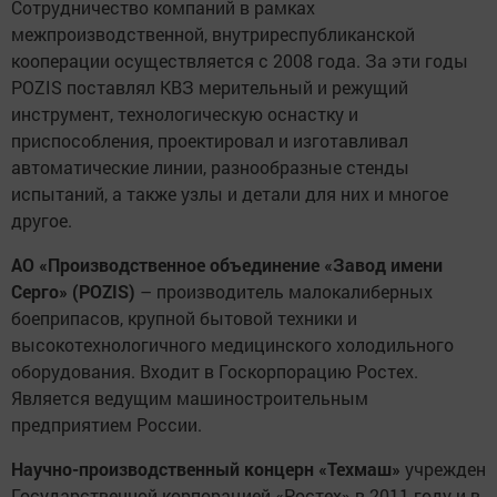
Сотрудничество компаний в рамках
межпроизводственной, внутриреспубликанской
кооперации осуществляется с 2008 года. За эти годы
POZIS поставлял КВЗ мерительный и режущий
инструмент, технологическую оснастку и
приспособления, проектировал и изготавливал
автоматические линии, разнообразные стенды
испытаний, а также узлы и детали для них и многое
другое.
АО «Производственное объединение «Завод имени
Серго» (POZIS)
– производитель малокалиберных
боеприпасов, крупной бытовой техники и
высокотехнологичного медицинского холодильного
оборудования. Входит в Госкорпорацию Ростех.
Является ведущим машиностроительным
предприятием России.
Научно-производственный концерн «Техмаш»
учрежден
Государственной корпорацией «Ростех» в 2011 году и в