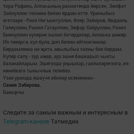
тора Рафикъ, Аллаһының рәхмәтендә йөрсен. Зөлфәт
Зәйнуллин техника белән ярдәм итте. Урамыбыз
егетләре - Рияз Нигъмәтуллин, Флер Зәбиров, Фидаиль
Галиуллин, Рәмил Гатауллин, Зөфәр Хәйруллин, Рәзил
Бикмуллин күперне эшләп бетерделәр, Аллаһка шөкер.
Ил төкерсә, күл була, дип белми әйт­мәгәннәр.
Бердәмлеккә ни җитә, авылыбыз халкы бик бердәм.
Күпер салу - зур әҗер, зур эшне башкарып чыкты
балакайларым. Эшегездә уңышлар, гаиләләрегезгә, ил-
көнебезгә тынычлык телибез.
Үзәк урамда яшәүче әбиләр исеменнән -
Сания Зәбирова.
Бакырчы
Следите за самым важным и интересным в
Telegram-канале
Татмедиа