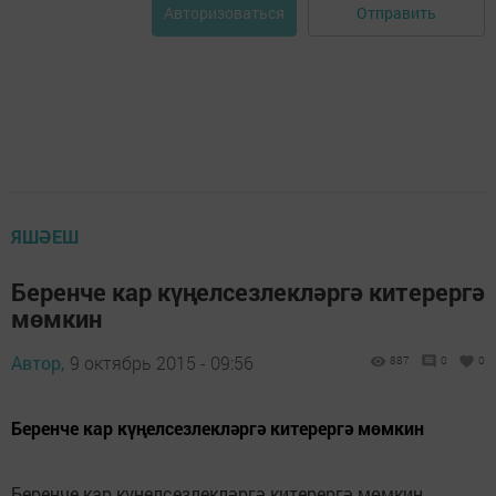
Отправить
Авторизоваться
ЯШӘЕШ
Беренче кар күңелсезлекләргә китерергә
мөмкин
Автор,
9 октябрь 2015 - 09:56
887
0
0
Беренче кар күңелсезлекләргә китерергә мөмкин
Беренче кар күңелсезлекләргә китерергә мөмкин