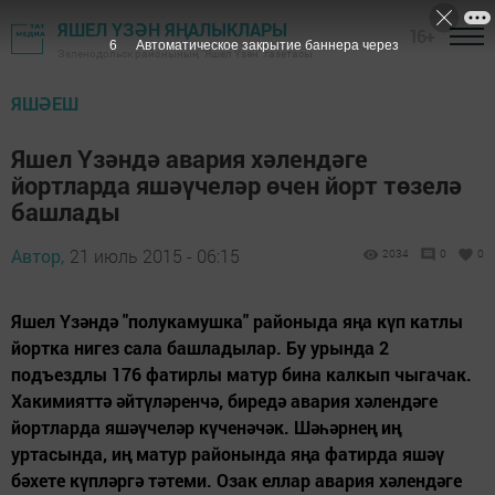
ЯШЕЛ ҮЗӘН ЯҢАЛЫКЛАРЫ
16+
5
Автоматическое закрытие баннера через
Зеленодольск районының "Яшел Үзән" газетасы
ЯШӘЕШ
Яшел Үзәндә авария хәлендәге
йортларда яшәүчеләр өчен йорт төзелә
башлады
Автор,
21 июль 2015 - 06:15
2034
0
0
Яшел Үзәндә "полукамушка" районыда яңа күп катлы
йортка нигез сала башладылар. Бу урында 2
подъездлы 176 фатирлы матур бина калкып чыгачак.
Хакимияттә әйтүләренчә, биредә авария хәлендәге
йортларда яшәүчеләр күченәчәк. Шәһәрнең иң
уртасында, иң матур районында яңа фатирда яшәү
бәхете күпләргә тәтеми. Озак еллар авария хәлендәге