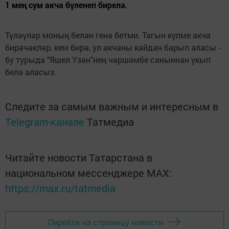
1 мең сум акча бүленеп бирелә.
Түләүләр моның белән генә бетми. Тагын күпме акча
бирәчәкләр, кем бирә, ул акчаны кайдан барып аласы -
бу турыда "Яшел Үзән"нең чәршәмбе саныннан укып
белә аласыз.
Следите за самым важным и интересным в
Telegram-канале
Татмедиа
Читайте новости Татарстана в
национальном мессенджере MАХ:
https://max.ru/tatmedia
Перейти на страницу новости