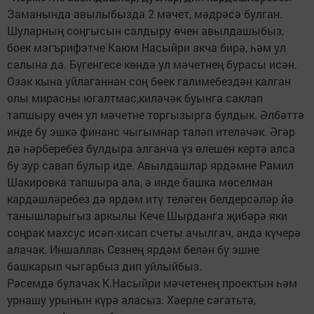
Заманында авылыбызда 2 мәчет, мәдрәсә булган.
Шуларның соңгысын салдыру өчен авылдашыбыз,
боек мэгърифэтче Каюм Насыйри акча бирә, һәм ул
салына да. Бүгенгесе көндә ул мәчетнең бурасы исән.
Озак кына уйлаганнан соң бөек галимебездән калган
олы мирасны югалтмас,киләчәк буынга саклап
тапшыру өчен ул мәчетне торгызырга булдык. Әлбәттә
инде бу эшкә финанс чыгымнар таләп ителәчәк. Әгәр
дә һәрберебез булдыра алганча үз өлешен кертә алса
бу зур савап булыр иде. Авылдашлар ярдәмне Рамил
Шакировка тапшыра ала, ә инде башка мөселман
кардәшләребез дә ярдәм итү теләген белдерсәләр йә
танышларыгыз аркылы Кече Шырданга җибәрә яки
соңрак махсус исәп-хисап счеты ачылгач, анда күчерә
алачак. Иншаллаһ Сезнең ярдәм белән бу эшне
башкарып чыгарбыз дип уйлыйбыз.
Рәсемдә булачак К.Насыйри мәчетенең проектын һәм
урнашу урынын күрә аласыз. Хәерле сәгатьтә,