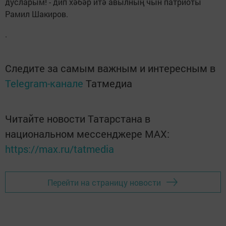
дусларым! - дип хәбәр итә авылның чын патриоты
Рамил Шакиров.
.
Следите за самым важным и интересным в
Telegram-канале
Татмедиа
Читайте новости Татарстана в
национальном мессенджере MАХ:
https://max.ru/tatmedia
Перейти на страницу новости