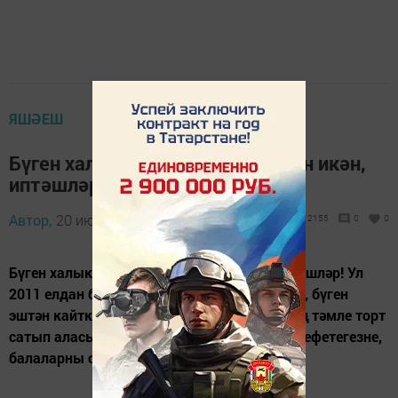
ЯШӘЕШ
Бүген халыкара Торт көне булган икән,
иптәшләр!
Автор,
20 июль 2015 - 13:26
2155
0
0
Бүген халыкара Торт көне булган икән, иптәшләр! Ул
2011 елдан бирле генә бәйрәм ителә. Димәк, бүген
эштән кайтканда иң яхшы кибеткә кереп, иң тәмле торт
сатып аласыз һәм өйдә рәхәтләнеп хәләл җефетегезне,
балаларны сыйлыйсыз. Тәмле булсын!!!