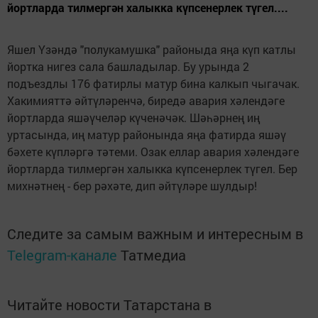
йортларда тилмергән халыкка күпсенерлек түгел....
Яшел Үзәндә "полукамушка" районыда яңа күп катлы
йортка нигез сала башладылар. Бу урында 2
подъездлы 176 фатирлы матур бина калкып чыгачак.
Хакимияттә әйтүләренчә, биредә авария хәлендәге
йортларда яшәүчеләр күченәчәк. Шәһәрнең иң
уртасында, иң матур районында яңа фатирда яшәү
бәхете күпләргә тәтеми. Озак еллар авария хәлендәге
йортларда тилмергән халыкка күпсенерлек түгел. Бер
михнәтнең - бер рәхәте, дип әйтүләре шулдыр!
Следите за самым важным и интересным в
Telegram-канале
Татмедиа
Читайте новости Татарстана в