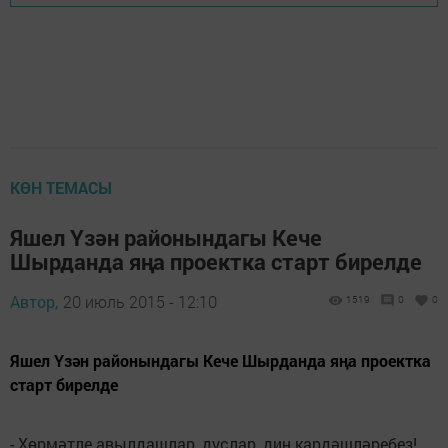
КӨН ТЕМАСЫ
Яшел Үзән районындагы Кече
Шырданда яңа проектка старт бирелде
Автор,
20 июль 2015 - 12:10
1519
0
0
Яшел Үзән районындагы Кече Шырданда яңа проектка
старт бирелде
- Хөрмәтле авылдашлар, дуслар, дин кардәшләребез!