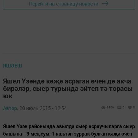
Перейти на страницу новости
ЯШӘЕШ
Яшел Үзәндә кәҗә асраган өчен дә акча
бирәләр, сыер турында әйтеп тә торасы
юк
Автор,
20 июль 2015 - 12:54
2906
0
0
Яшел Үзән районында авылда сыер асраучыларга сыер
башына - 3 мең сум, 1 яшьтән зуррак булган кәҗә өчен