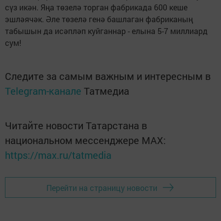
сүз икән. Яңа төзелә торган фабрикада 600 кеше
эшләячәк. Әле төзелә генә башлаган фабриканың
табышын да исәпләп куйганнар - елына 5-7 миллиард
сум!
Следите за самым важным и интересным в
Telegram-канале
Татмедиа
Читайте новости Татарстана в
национальном мессенджере MАХ:
https://max.ru/tatmedia
Перейти на страницу новости