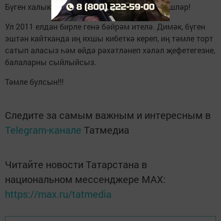
Бүген халыкара Торт көне булган икән, иптәшләр!
Ул 2011 елдан бирле генә бәйрәм ителә. Димәк, бүген
эштән кайтканда иң яхшы кибеткә кереп, иң тәмле торт
сатып аласыз һәм өйдә рәхәтләнеп хәләл җефетегезне,
балаларны сыйлыйсыз.
Тәмле булсын!!!
Следите за самым важным и интересным в
Telegram-канале
Татмедиа
Читайте новости Татарстана в
национальном мессенджере MАХ:
https://max.ru/tatmedia