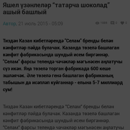
Яшел үзәнлеләр “татарча шоколад”
ашый башлый
Автор,
21 июль 2015 - 05:09
1986
0
0
Тиздән Казан кибетләрендә "Селам" бренды белән
кәнфитләр пәйда булачак. Казанда төзелә башлаган
кәнфит фабрикасында шундый исем биргәннәр.
"Селам" фарсы телендә чәчәкләр мәгънәсен аңлатучы
сүз икән. Яңа төзелә торган фабрикада 600 кеше
эшләячәк. Әле төзелә генә башлаган фабриканың
табышын да исәпләп куйганнар - елына 5-7 миллиард
сум!
Тиздән Казан кибетләрендә "Селам" бренды белән
кәнфитләр пәйда булачак. Казанда төзелә башлаган
кәнфит фабрикасында шундый исем биргәннәр.
"Селам" фарсы телендә чәчәкләр мәгънәсен аңлатучы