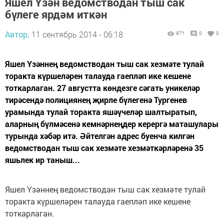
Яшел Үзән ведомстводан тыш сак
бүлеге ярдәм иткән
Автор,
11 сентябрь 2014 - 06:18
971
0
0
Яшел Үзәннең ведомстводан тыш сак хезмәте тулай
торакта күршеләрен талауда гаепләп ике кешене
тоткарлаган. 27 августта көндезге сәгать уникеләр
тирәсендә полициянең җирле бүлегенә Тургенев
урамында тулай торакта яшәүчеләр шалтыратып,
аларның бүлмәсенә кемнәрнеңдер керергә маташулары
турында хәбәр итә. Әйтелгән адрес буенча килгән
ведомстводан тыш сак хезмәте хезмәткәрләренә 35
яшьлек ир таныш...
Яшел Үзәннең ведомстводан тыш сак хезмәте тулай
торакта күршеләрен талауда гаепләп ике кешене
тоткарлаган.