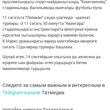
проспектындагы спорт мәйданчыгында, "Комсомолец"
стадионында, Васильевода ишегалды футболы була.
11 сәгатьтә "Пеликан" сәүдә үзәгендә - шахмат
турниры. Ә 11 сәгать 30 минутта "Авангард"
стадионындагы экстрим-паркта велотриал буенча
күрсәтмә чыгышларны карарга мөмкин булачак.
К.Маркс урамындагы көрәш мәктәбендә көндезге
сәгать 12дә көрәш турниры башлана.
Шулай итеп, 14 сентябрьне олысына да, кечесенә дә
күңелле һәм файдалы итеп уздырырга бөтен
мөмкинлекләр тудырыла.
Следите за самым важным и интересным в
Telegram-канале
Татмедиа
Читайте новости Татарстана в