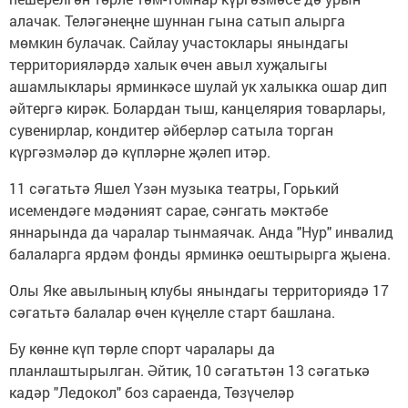
алачак. Теләгәнеңне шуннан гына сатып алырга
мөмкин булачак. Сайлау участоклары янындагы
территорияләрдә халык өчен авыл хуҗалыгы
ашамлыклары ярминкәсе шулай ук халыкка ошар дип
әйтергә кирәк. Болардан тыш, канцелярия товарлары,
сувенирлар, кондитер әйберләр сатыла торган
күргәзмәләр дә күпләрне җәлеп итәр.
11 сәгатьтә Яшел Үзән музыка театры, Горький
исемендәге мәдәният сарае, сәнгать мәктәбе
яннарында да чаралар тынмаячак. Анда "Нур" инвалид
балаларга ярдәм фонды ярминкә оештырырга җыена.
Олы Яке авылының клубы янындагы территориядә 17
сәгатьтә балалар өчен күңелле старт башлана.
Бу көнне күп төрле спорт чаралары да
планлаштырылган. Әйтик, 10 сәгатьтән 13 сәгатькә
кадәр "Ледокол" боз сараенда, Төзүчеләр