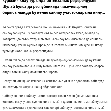
курсын яклау турында бөтенхалык референдумы.
Шулай булса да республикада яшәүчеләрнең
барысының да бу көнне сайлау участокларына килү...
14 сентябрьдә Татарстанда мөһим вакыйга - ТР Дәүләт Советына
сайлаулар була. Бу сайлауга бәя биреп бетерерлек түгел, асылда бу
Татарстанда сәяси тотрыклылыкны сайлау һәм алга таба да социаль-
икътисади үсеше буенча Президент Рөстәм Миңнеханов курсын яклау
турында бөтенхалык референдумы.
Шулай булса да республикада яшәүчеләрнең барысының да бу көнне
сайлау участокларына килү мөмкинлеге юк. Шуңа күрә сайлаучыларга
алдан тавыш бирү мөмкинлеге бирелә.
Республиканың һәр кешесе 14 сентябрьме ул, яки алдаракмы сайлауда
конституцион хокукыннан файдалана ала.
Сайлау көнендә сайлаучы билгеле бер сәбәп белән ( командировка,
бакчада эш, уку, эше буенча килә алмый, дәүләти яки иҗтимагый бурычын
үти, сәламәтлеге буенча һәм башкалар) сайлау участогына килә алмый