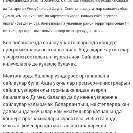
Республикабыз өчен 14 сентябрь мөһим көн булачак. Бу көнне барчабыз
да Татарстан Республикасы Дәүләт Советына депутатлар сайлаячакбыз.
Димәк, кемнәр өчен тавыш бирүебезгә карап, киләчәгебезне үзебез
билгелибез дигән сүз. Әлеге вакыйга уңаеннан район территориясендә 14
сентябрьдә төрле кызыклы чаралар оештыру күздә тотыла.
Көн әйләнәсендә сайлау участокларында концерт
программалары оештырылачак. Анда җирле артистлар
үзләренең осталыгын күрсәтәчәк. Сайларга
килүчеләргә дә күңелле булачак.
Мәктәпләрдә балалар үзидарәсе органнарына
сайлаулар була. Анда укучылар премьер-министрларын
сайлап, үзләрен олы тормышка алдан әзерли
башлаячак. Димәк, балалар да бу көнне үзләренчә
сайлаулар уздырачак. Болардан тыш, мәктәпләрдә көн
дәвамында укучылар һәм укытучылар катнашында
концерт программалары күрсәтелә. Әлбәттә инде,
мәктәп фойеларында мәктәп ашханәләрендә
пешерелгән төрле тәм-томнар күргәзмәсе дә урын