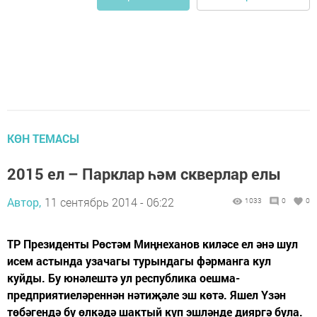
КӨН ТЕМАСЫ
2015 ел – Парклар һәм скверлар елы
Автор,
11 сентябрь 2014 - 06:22
1033
0
0
ТР Президенты Рөстәм Миңнеханов киләсе ел әнә шул
исем астында узачагы турындагы фәрманга кул
куйды. Бу юнәлештә ул республика оешма-
предприятиеләреннән нәтиҗәле эш көтә. Яшел Үзән
төбәгендә бу өлкәдә шактый күп эшләнде дияргә була.