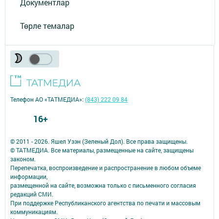
Документлар
Төрле темалар
Телефон АО «ТАТМЕДИА»:
(843) 222 09 84
16+
© 2011 - 2026. Яшел Узэн (Зеленый Дол). Все права защищены.
© ТАТМЕДИА. Все материалы, размещенные на сайте, защищены
законом.
Перепечатка, воспроизведение и распространение в любом объеме
информации,
размещенной на сайте, возможна только с письменного согласия
редакций СМИ.
При поддержке Республиканского агентства по печати и массовым
коммуникациям.