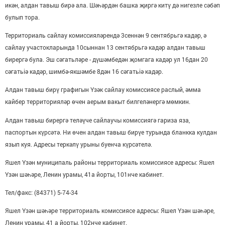
икән, алдан тавыш бирә ала. Шәһәрдән башка җиргә китү дә нигезле сәбәп
булып тора.
Территориаль сайлау комиссияләрендә 3сеннән 9 сентябрьгә кадәр, ә
сайлау участокларында 10сыннан 13 сентябрьгә кадәр алдан тавыш
бирергә була. Эш сәгатьләре - дүшәмбедән җомгага кадәр ул 16дан 20
сәгатьіә кадәр, шимбә-якшәмбе 8дән 16 сәгатьіә кадәр.
Алдан тавыш бирү графигын Үзәк сайлау комиссиясе раслый, әмма
кайбер территорияләр өчен аерым вакыт билгеләнергә мөмкин.
Алдан тавыш бирергә теләүче сайлаучы комиссиягә гариза яза,
паспортын күрсәтә. Ни өчен алдан тавыш бирүе турында бланкка кулдан
язып куя. Адресы теркәлү урыны буенча күрсәтелә.
Яшел Үзән муниципаль районы территориаль комиссиясе адресы: Яшел
Үзән шәһәре, Ленин урамы, 41а йорты, 101нче кабинет.
Тел/факс: (84371) 5-74-34
Яшел Үзән шәһәре территориаль комиссиясе адресы: Яшел Үзән шәһәре,
Ленин урамы, 41 а йорты, 102нче кабинет.