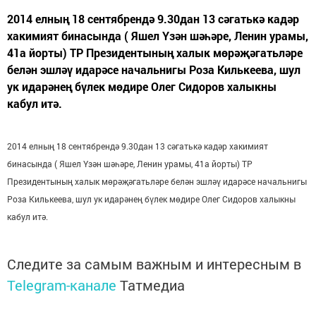
2014 елның 18 сентябрендә 9.30дан 13 сәгатькә кадәр
хакимият бинасында ( Яшел Үзән шәһәре, Ленин урамы,
41а йорты) ТР Президентының халык мөрәҗәгатьләре
белән эшләү идарәсе начальнигы Роза Килькеева, шул
ук идарәнең бүлек мөдире Олег Сидоров халыкны
кабул итә.
2014 елның 18 сентябрендә 9.30дан 13 сәгатькә кадәр хакимият
бинасында ( Яшел Үзән шәһәре, Ленин урамы, 41а йорты) ТР
Президентының халык мөрәҗәгатьләре белән эшләү идарәсе начальнигы
Роза Килькеева, шул ук идарәнең бүлек мөдире Олег Сидоров халыкны
кабул итә.
Следите за самым важным и интересным в
Telegram-канале
Татмедиа