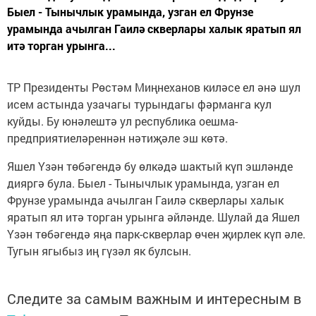
Быел - Тынычлык урамында, узган ел Фрунзе
урамында ачылган Гаилә скверлары халык яратып ял
итә торган урынга...
ТР Президенты Рөстәм Миңнеханов киләсе ел әнә шул
исем астында узачагы турындагы фәрманга кул
куйды. Бу юнәлештә ул республика оешма-
предприятиеләреннән нәтиҗәле эш көтә.
Яшел Үзән төбәгендә бу өлкәдә шактый күп эшләнде
дияргә була. Быел - Тынычлык урамында, узган ел
Фрунзе урамында ачылган Гаилә скверлары халык
яратып ял итә торган урынга әйләнде. Шулай да Яшел
Үзән төбәгендә яңа парк-скверлар өчен җирлек күп әле.
Тугын ягыбыз иң гүзәл як булсын.
Следите за самым важным и интересным в