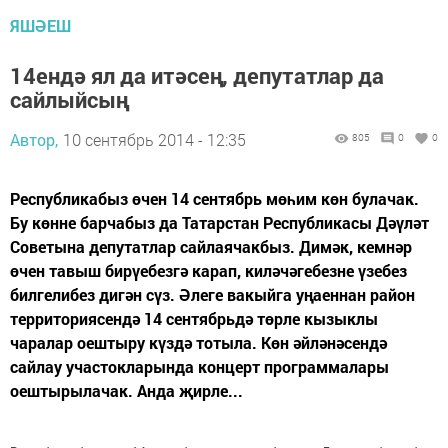
ЯШӘЕШ
14ендә ял да итәсең, депутатлар да
сайлыйсың
Автор,
10 сентябрь 2014 - 12:35
805
0
0
Республикабыз өчен 14 сентябрь мөһим көн булачак.
Бу көнне барчабыз да Татарстан Республикасы Дәүләт
Советына депутатлар сайлаячакбыз. Димәк, кемнәр
өчен тавыш бирүебезгә карап, киләчәгебезне үзебез
билгелибез дигән сүз. Әлеге вакыйга уңаеннан район
территориясендә 14 сентябрьдә төрле кызыклы
чаралар оештыру күздә тотыла. Көн әйләнәсендә
сайлау участокларында концерт программалары
оештырылачак. Анда җирле...