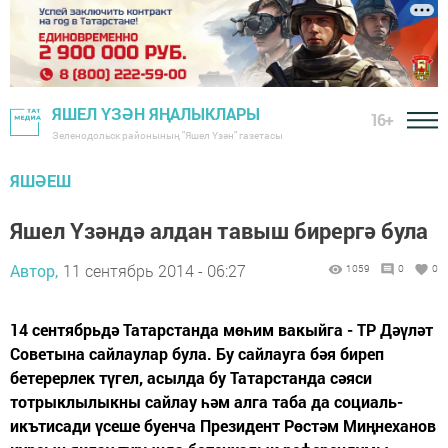
ЯШЕЛ ҮЗӘН ЯҢАЛЫКЛАРЫ
16+
Зеленодольск районының "Яшел Үзән" газетасы
ЯШӘЕШ
Яшел Үзәндә алдан тавыш бирергә була
Автор,
11 сентябрь 2014 - 06:27
1059
0
0
14 сентябрьдә Татарстанда мөһим вакыйга - ТР Дәүләт
Советына сайлаулар була. Бу сайлауга бәя биреп
бетерерлек түгел, асылда бу Татарстанда сәяси
тотрыклылыкны сайлау һәм алга таба да социаль-
икътисади үсеше буенча Президент Рөстәм Миңнеханов