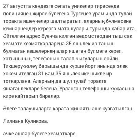
27 августта көндезге сәгать уникеләр тирәсендә
полициянең җирле бүлегенә Тургенев урамында тулай
торакта яшәүчеләр шалтыратып, аларның бүлмәсенә
кемнәрнеңдер керергә маташулары турында хәбәр итә.
Әйтелгән адрес буенча килгән ведомстводан тыш сак
хезмәте хезмәткәрләренә 35 яшьлек ир таныш
булмаган кешеләрнең алар яшәгән бүлмәгә кереп,
хатынының телефонын талап чыгуларын сөйли.
Тикшерү-эзләү барышында күрше йорт янында элек
хөкем ителгән 31 һәм 35 яшьлек ике шикле ир
тоткарлана. Аларның да шул тулай торакта
яшәгәнлекләре беленә. Урланган телефонны хуҗасына
кире кайтарып бирәләр.
Әлеге талаучыларга карата җинаять эше кузгатылган.
Лилиана Куликова,
эчке эшләр бүлеге хезмәткәре.