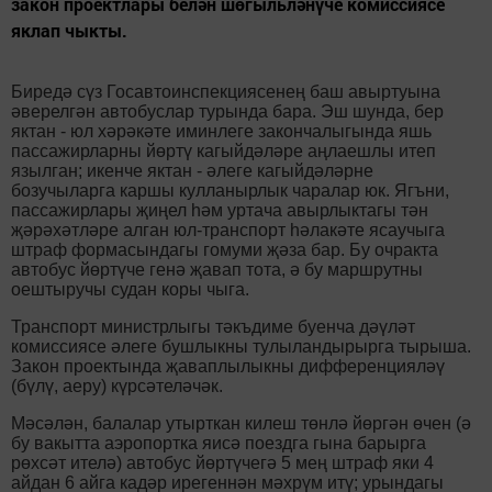
закон проектлары белән шөгыльләнүче комиссиясе
яклап чыкты.
Биредә сүз Госавтоинспекциясенең баш авыртуына
әверелгән автобуслар турында бара. Эш шунда, бер
яктан - юл хәрәкәте иминлеге закончалыгында яшь
пассажирларны йөртү кагыйдәләре аңлаешлы итеп
язылган; икенче яктан - әлеге кагыйдәләрне
бозучыларга каршы кулланырлык чаралар юк. Ягъни,
пассажирлары җиңел һәм уртача авырлыктагы тән
җәрәхәтләре алган юл-транспорт һәлакәте ясаучыга
штраф формасындагы гомуми җәза бар. Бу очракта
автобус йөртүче генә җавап тота, ә бу маршрутны
оештыручы судан коры чыга.
Транспорт министрлыгы тәкъдиме буенча дәүләт
комиссиясе әлеге бушлыкны тулыландырырга тырыша.
Закон проектында җаваплылыкны дифференцияләү
(бүлү, аеру) күрсәтеләчәк.
Мәсәлән, балалар утырткан килеш төнлә йөргән өчен (ә
бу вакытта аэропортка яисә поездга гына барырга
рөхсәт ителә) автобус йөртүчегә 5 мең штраф яки 4
айдан 6 айга кадәр ирегеннән мәхрүм итү; урындагы