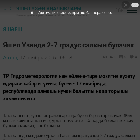
ЯШЕЛ ҮЗӘН ЯҢАЛЫКЛАРЫ
16+
5
Автоматическое закрытие баннера через
Зеленодольск районының "Яшел Үзән" газетасы
ЯШӘЕШ
Яшел Үзәндә 2-7 градус салкын булачак
Автор,
17 ноябрь 2015 - 05:18
1678
0
0
ТР Гидрометеорология һәм әйләнә-тирә мохитне күзәтү
идарәсе хәбәр итүенчә, бүген - 17 ноябрьдә,
республикада алмашынучан болытлы һава торышы
хакимлек итә.
Татарстанның күпчелек районнарында бүген бераз кар явачак. Җил
көньяк-көнчыгыштан исә, уртача тизлектә. Юлларда бозлавык хасил
булырга мөмкин, сак булыгыз.
Татарстанда көндезге уртача һава температурасы 2-7 градус салкын