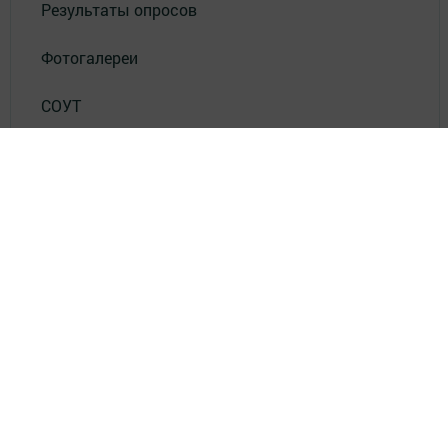
Результаты опросов
Фотогалереи
СОУТ
Документлар
Төрле темалар
Телефон АО «ТАТМЕДИА»:
(843) 222 09 84
16+
© 2011 - 2026. Яшел Узэн (Зеленый Дол). Все права защищены.