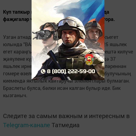
Күп тапкыр кисәтүләргә карамастан юлларда
фаҗигаләр чыгып, кешеләр гомере өзелеп тора.
Узган атнада, 13 ноябрь көнендә Норлат - Акъегет
юлында "ВАЗ-21140" автомобилен йөртүче 25 яшьлек
егет караңгыда юл кырыеннан каршы юнәлештә килүче
җәяүлене күрмәгән һәм бәрдергән. Нәтиҗәдә 37
яшьлек ирнең шул урында ук алган җәрәхәтләреннән
гомере өзелгән. Шуны әйтергә кирәк, һәлак булучының
киемендә яктылык кайтаручы элементлары булмаган.
Браслеты булса, бәлки исән калган булыр иде. Бик
кызганыч.
Следите за самым важным и интересным в
Telegram-канале
Татмедиа