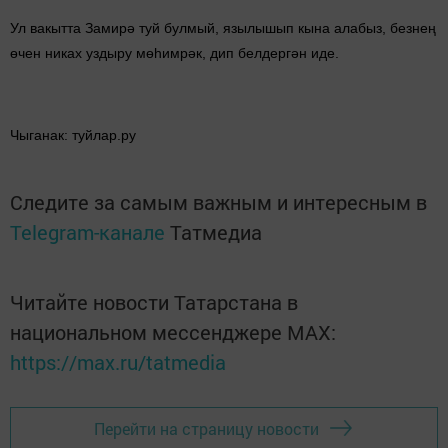
Ул вакытта Замирә туй булмый, язылышып кына алабыз, безнең
өчен никах уздыру мөһимрәк, дип белдергән иде.
Чыганак: туйлар.ру
Следите за самым важным и интересным в
Telegram-канале
Татмедиа
Читайте новости Татарстана в
национальном мессенджере MАХ:
https://max.ru/tatmedia
Перейти на страницу новости