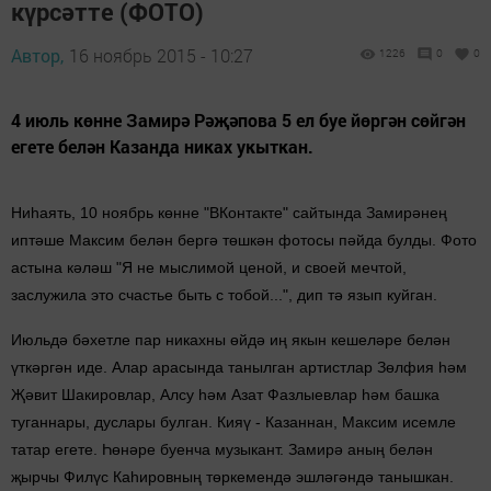
күрсәтте (ФОТО)
Автор,
16 ноябрь 2015 - 10:27
1226
0
0
4 июль көнне Замирә Рәҗәпова 5 ел буе йөргән сөйгән
егете белән Казанда никах укыткан.
Ниһаять, 10 ноябрь көнне
"ВКонтакте" сайтында Замирәнең
иптәше Максим белән бергә төшкән фотосы пәйда булды.
Фото
астына кәләш "Я не мыслимой ценой, и своей мечтой,
заслужила это счастье быть с тобой...", дип тә язып куйган.
Июльдә бәхетле пар никахны өйдә иң якын кешеләре белән
үткәргән иде. Алар арасында танылган артистлар Зөлфия һәм
Җәвит Шакировлар, Алсу һәм Азат Фазлыевлар һәм башка
туганнары, дуслары булган. Кияү - Казаннан, Максим исемле
татар егете. Һөнәре буенча музыкант. Замирә аның белән
җырчы Филүс Каһировның төркемендә эшләгәндә танышкан.