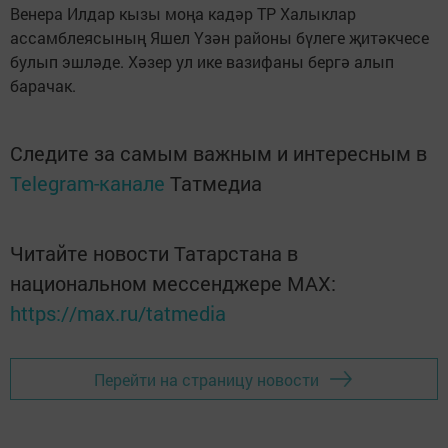
Венера Илдар кызы моңа кадәр ТР Халыклар
ассамблеясының Яшел Үзән районы бүлеге җитәкчесе
булып эшләде. Хәзер ул ике вазифаны бергә алып
барачак.
Следите за самым важным и интересным в
Telegram-канале
Татмедиа
Читайте новости Татарстана в
национальном мессенджере MАХ:
https://max.ru/tatmedia
Перейти на страницу новости