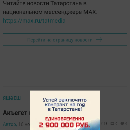
Читайте новости Татарстана в
национальном мессенджере MАХ:
https://max.ru/tatmedia
Перейти на страницу новости
ЯШӘЕШ
Акъегет юлында юл фаҗигасе
Автор,
16 ноябрь 2015 - 11:19
1168
0
0