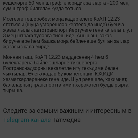
кешеләргә 50 мең штраф, ә юридик затларга - 200 мең
сум штраф билгеләү күздә тотыла.
Исегезгә төшерәбез: моңа кадәр әлеге КоАП 12.23
статьясы (шуңа үзгәрешләр кертелә дә инде) буенча
җаваплылык автотранспорт йөртүчегә генә кагылып, ул
3 мең штраф түләргә тиеш иде. Аның эш, заказ
бирүчеләре һәм башка моңа бәйләнеше булган затлар
җәзасыз кала бирде.
Моннан тыш, КоАП 12.23 маддәсенең 4 һәм 6
бүлекләренә бәйле эшләрне тикшерергә
Ространснадзорны вәкаләтле итү тәкъдиме белән
чыктылар. Әлегә кадәр бу компетенция ЮХИДИ
хезмәткәрләренеке генә иде. Шул рәвешле, хакимият,
балаларның транспортта имин хәрәкәтен булдырырга
тырыша.
Следите за самым важным и интересным в
Telegram-канале
Татмедиа