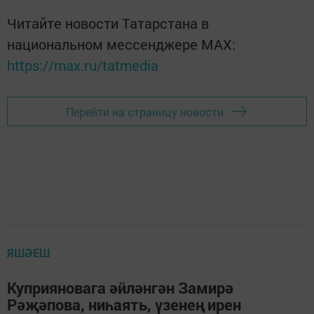
Читайте новости Татарстана в
национальном мессенджере MАХ:
https://max.ru/tatmedia
Перейти на страницу новости
ЯШӘЕШ
Куприяновага әйләнгән Замирә
Рәҗәпова, ниһаять, үзенең ирен