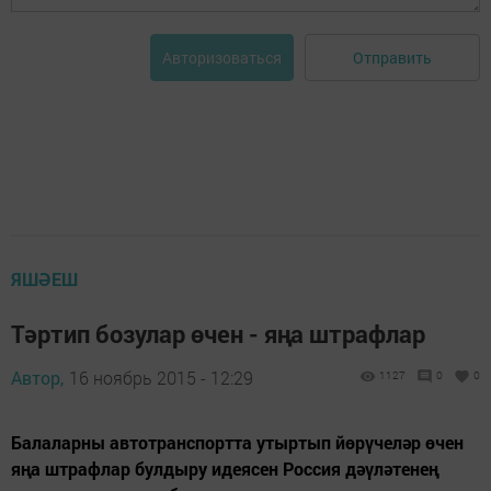
Отправить
Авторизоваться
ЯШӘЕШ
Тәртип бозулар өчен - яңа штрафлар
Автор,
16 ноябрь 2015 - 12:29
1127
0
0
Балаларны автотранспортта утыртып йөрүчеләр өчен
яңа штрафлар булдыру идеясен Россия дәүләтенең