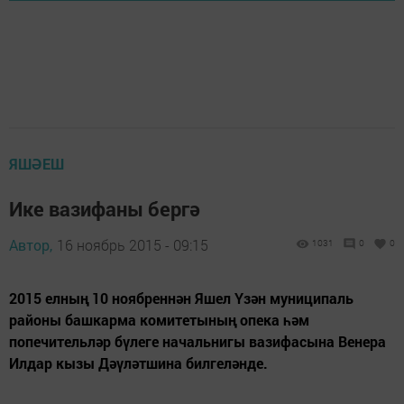
ЯШӘЕШ
Ике вазифаны бергә
Автор,
16 ноябрь 2015 - 09:15
1031
0
0
2015 елның 10 ноябреннән Яшел Үзән муниципаль
районы башкарма комитетының опека һәм
попечительләр бүлеге начальнигы вазифасына Венера
Илдар кызы Дәүләтшина билгеләнде.