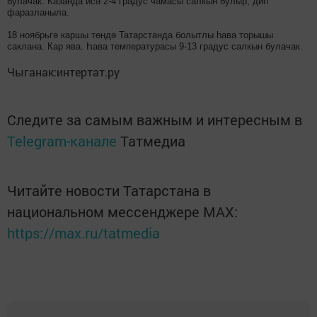
булачак. Казанда исә 2-4 градус чамасы салкын булыр, дип
фаразланыла.
18 ноябрьгә каршы төндә Татарстанда болытлы һава торышы
саклана. Кар ява. Һава температурасы 9-13 градус салкын булачак.
Чыганак:интертат.ру
Следите за самым важным и интересным в
Telegram-канале
Татмедиа
Читайте новости Татарстана в
национальном мессенджере MАХ:
https://max.ru/tatmedia