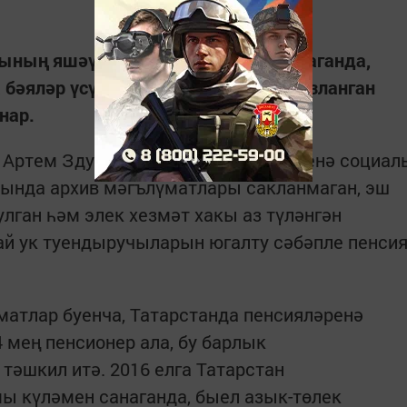
ерының яшәү минимумы күләмен санаганда,
бәяләр үсүен һәм киләсе елга фаразланган
нар.
Артем Здунов әйтүенчә, пенсияләренә социал
рында архив мәгълүматлары сакланмаган, эш
лган һәм элек хезмәт хакы аз түләнгән
ай ук туендыручыларын югалту сәбәпле пенси
атлар буенча, Татарстанда пенсияләренә
 мең пенсионер ала, бу барлык
тәшкил итә. 2016 елга Татарстан
 күләмен санаганда, быел азык-төлек