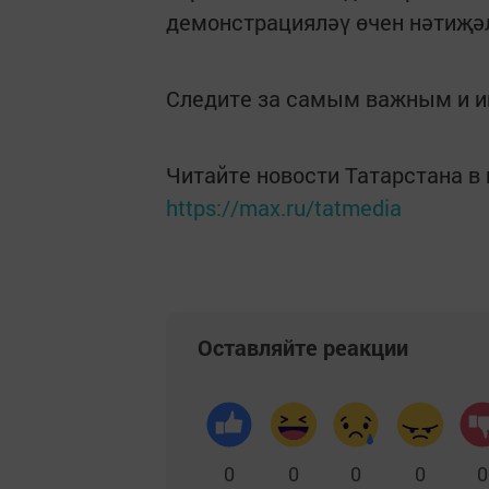
демонстрацияләү өчен нәтиҗә
Следите за самым важным и 
Читайте новости Татарстана 
https://max.ru/tatmedia
Оставляйте реакции
0
0
0
0
0