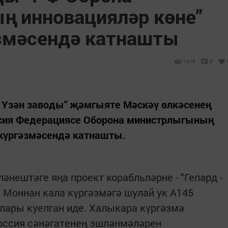
 инновацияләр көне”
змәсендә катнашты
1416
0
л Үзән заводы" җәмгыяте Мәскәү өлкәсенең
ссия Федерациясе Оборона министрлыгының
 күргәзмәсендә катнашты.
әнештәге яңа проект корабльләрне - "Гепард -
е. Моннан кала күргәзмәгә шулай ук А145
лары куелган иде. Халыкара күргәзмә
оссия сәнәгатенең эшләнмәләрен