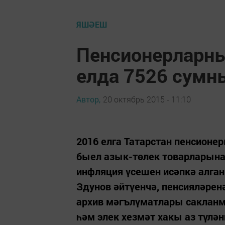
ЯШӘЕШ
Пенсионерларн
елда 7526 сумн
Автор,
20 октябрь 2015 - 11:10
2016 елга Татарстан пенсион
быел азык-төлек товарларына 
инфляция үсешен исәпкә алган
Здунов әйтүенчә, пенсияләрен
архив мәгълүматлары сакланм
һәм элек хезмәт хакы аз түлән