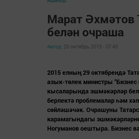
ЯШӘЕШ
Марат Әхмәтов 
белән очраша
Автор,
20 октябрь 2015 - 07:45
2015 елның 29 октябрендә Та
азык-төлек министры "Бизнес 
кысаларында эшмәкәрләр бел
берлектә проблемалар һәм хә
сөйләшәчәк. Очрашуны Татар
карамагындагы эшмәкәрләрнең
Ногуманов оештыра. Бизнес вә