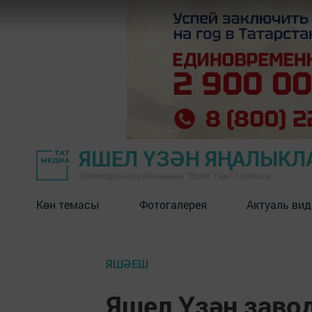
ЯШЕЛ ҮЗӘН ЯҢАЛЫКЛ
Зеленодольск районының "Яшел Үзән" газетасы
Көн темасы
Фотогалерея
Актуаль вид
ЯШӘЕШ
Яшел Үзән заво