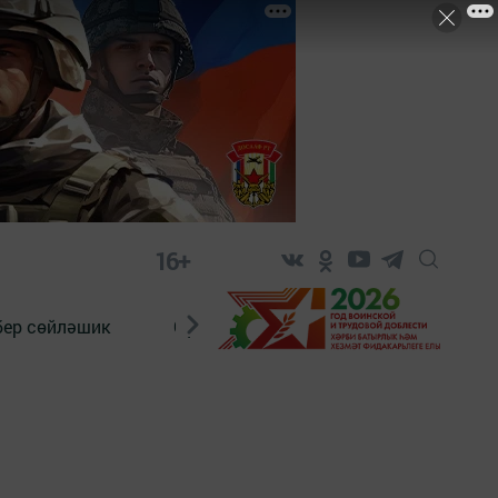
16+
бер сөйләшик
Сүз тарихы
Яшь хәбәрче