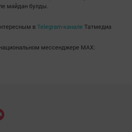
ле мәйдан булды.
интересным в
Telegram-канале
Татмедиа
в национальном мессенджере MАХ: