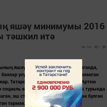
ың яшәү минимумы 2016
ы тәшкил итә
1294
0
ерының яшәү минимумы күләмен санаганда,
бәяләр үсүен һәм киләсе елга фаразланган
нар. Татарстан Икътисад министры Артем
ә социаль өстәмәләр хезмәт хаклары турында
аган, эш стажлары биш елдан кимрәк булган
гән тармакларда эшләүчеләр,...