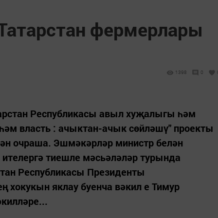
Татарстан фермерлары
1398
0
тарстан Республикасы авыл хуҗалыгы һәм
һәм власть : ачыктан-ачык сөйләшү" проекты
ән очраша. Эшмәкәрләр министр белән
л ителергә тиешле мәсьәләләр турында
стан Республикасы Президенты
 хокукын яклау буенча вәкил е Тимур
килләре...