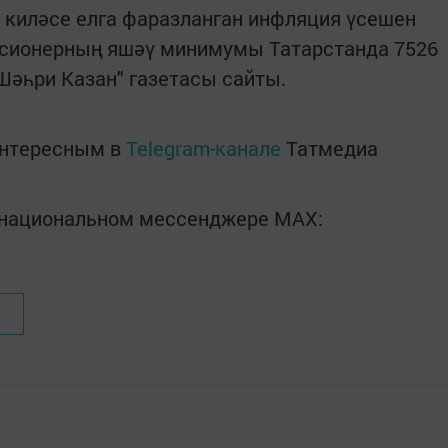
 киләсе елга фаразланган инфляция үсешен
енсионерның яшәү минимумы Татарстанда 7526
«Шәһри Казан" газетасы сайты.
интересным в
Telegram-канале
Татмедиа
в национальном мессенджере MАХ: