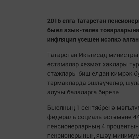
2016 елга Татарстан пенсион
быел азык-төлек товарларына 
инфляция үсешен исәпкә алган
Татарстан Икътисад министры 
өстәмәләр хезмәт хаклары ту
стажлары биш елдан кимрәк бу
тармакларда эшләүчеләр, шул
алучы балаларга бирелә.
Быелның 1 сентябренә мәгълүм
федераль социаль өстәмәне 44
пенсионерларның 4 процентын 
пенсионерының яшәү минимумы