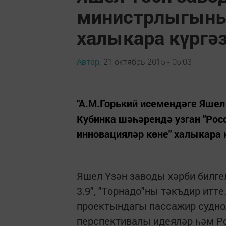
министрлыгының
халыкара күргә
Автор,
21 октябрь 2015 - 05:03
"А.М.Горький исемендәге Яше
Кубинка шәһәрендә узган "Ро
инновацияләр көне" халыкара
Яшел Үзән заводы хәрби билгел
3.9", "Торнадо"ны тәкъдир итт
проектындагы пассажир судно
перспективалы идеяләр һәм Р