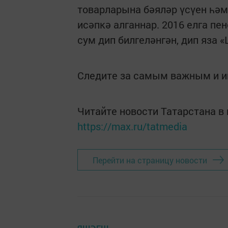
товарларына бәяләр үсүен һәм
исәпкә алганнар. 2016 елга п
сум дип билгеләнгән, дип яза 
Следите за самым важным и 
Читайте новости Татарстана 
https://max.ru/tatmedia
Перейти на страницу новости