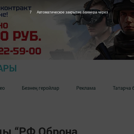
6
Автоматическое закрытие баннера через
АРЫ
ео
Безнең геройлар
Реклама
Татарча 
ды “РФ Оброна