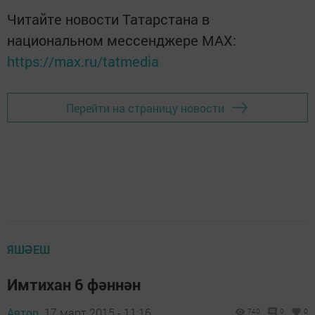
Читайте новости Татарстана в
национальном мессенджере MАХ:
https://max.ru/tatmedia
Перейти на страницу новости
ЯШӘЕШ
Имтихан 6 фәннән
Автор,
17 март 2015 - 11:16
740
0
0