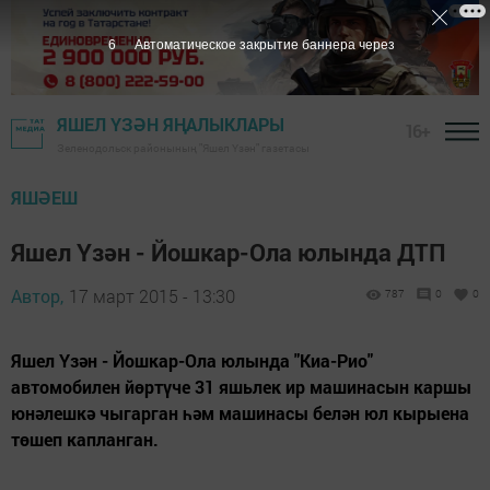
5
Автоматическое закрытие баннера через
ЯШЕЛ ҮЗӘН ЯҢАЛЫКЛАРЫ
16+
Зеленодольск районының "Яшел Үзән" газетасы
ЯШӘЕШ
Яшел Үзән - Йошкар-Ола юлында ДТП
Автор,
17 март 2015 - 13:30
787
0
0
Яшел Үзән - Йошкар-Ола юлында "Киа-Рио"
автомобилен йөртүче 31 яшьлек ир машинасын каршы
юнәлешкә чыгарган һәм машинасы белән юл кырыена
төшеп капланган.