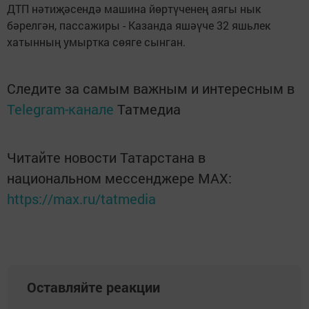
ДТП нәтиҗәсендә машина йөртүченең аягы нык
бәрелгән, пассажиры - Казанда яшәүче 32 яшьлек
хатынның умыртка сөяге сынган.
Следите за самым важным и интересным в
Telegram-канале
Татмедиа
Читайте новости Татарстана в
национальном мессенджере MАХ:
https://max.ru/tatmedia
Оставляйте реакции