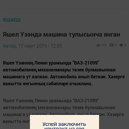
ЯШӘЕШ
Яшел Үзәндә машина тулысынча янган
Автор,
17 март 2015 - 12:30
722
0
0
Яшел Үзәннең Ленин урамында "ВАЗ-21099"
автомобиленең механизмнары төзек булмавыннан
машинага ут капкан. Автомобиль янып беткән. Хәзерге
вакытта янгынның сәбәпләре ачыклана.
Яшел Үзәннең Ленин урамында "ВАЗ-21099"
автомобиленең механизмнары төзек булмавыннан
машинага ут капкан. Автомобиль янып беткән. Хәзерге
вакытта янгынның сәбәпләре ачыклана.