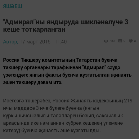
ЯШӘЕШ
"Адмирал"ны яндыруда шикләнелүче 3
кеше тоткарланган
Автор,
17 март 2015 - 11:40
799
0
0
Россия Тикшерү комитетының Татарстан буенча
тикшерү органнары тарафыннан "Адмирал" сәүдә
үзәгендәге янгын факты буенча кузгатылган җинаять
эшен тикшерү дәвам итә.
Исегезгә төшерәбез, Россия Җинаять кодексының 219
нчы маддәсе 3 нче бүлеге буенча (янгын
куркынычсызлыгы таләпләрен бозып, саксызлык
аркасында ике һәм аннан күбрәк кешенең үлеменә
китерү) буенча җинаять эше кузгатылды.