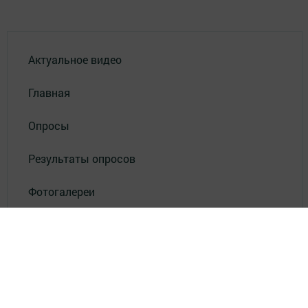
Актуальное видео
Главная
Опросы
Результаты опросов
Фотогалереи
СОУТ
Документлар
Төрле темалар