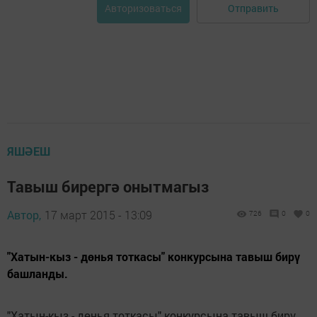
Отправить
Авторизоваться
ЯШӘЕШ
Тавыш бирергә онытмагыз
Автор,
17 март 2015 - 13:09
726
0
0
"Хатын-кыз - дөнья тоткасы" конкурсына тавыш бирү
башланды.
"Хатын-кыз - дөнья тоткасы" конкурсына тавыш бирү