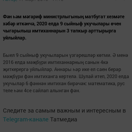
Фән һәм мәгариф министрлыгының матбугат хезмәте
хәбәр иткәнчә, 2020 елда 9 сыйныф укучылары өчен
чыгарылыш имтиханнарын 3 тапкыр арттырырга
уйлыйлар.
Быел 9 сыйныф укучыларын үзгәрешләр көтми. Ә менә
2016 елда мәҗбүри имтиханнарның санын 4кә
җиткерергә уйлыйлар. Аннары һәр ике ел саен берәр
мәҗбүри фән имтиханга кертелә. Шулай итеп, 2020 елда
укучылар 6 фәннән имтихан бирәчәк: математика, рус
теле һәм 4се сайлап алынган фән.
Следите за самым важным и интересным в
Telegram-канале
Татмедиа