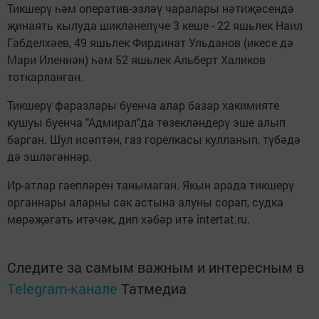
Тикшерү һәм оператив-эзләү чаралары нәтиҗәсендә
җинаять кылуда шикләнелүче 3 кеше - 22 яшьлек Наил
Габделхәев, 49 яшьлек Фирдинат Ульданов (икесе дә
Мари Иленнән) һәм 52 яшьлек Альберт Халиков
тоткарланган.
Тикшерү фаразлары буенча алар базар хакимияте
кушуы буенча "Адмирал"да төзекләндерү эше алып
барган. Шул исәптән, газ горелкасы кулланып, түбәдә
дә эшләгәннәр.
Ир-атлар гаепләрен танымаган. Якын арада тикшерү
органнары аларны сак астына алуны сорап, судка
мөрәҗәгать итәчәк, дип хәбәр итә intertat.ru.
Следите за самым важным и интересным в
Telegram-канале
Татмедиа