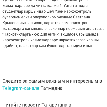
хезмәткәрләре дә читтә калмый. Узган атнада
студентлар каршында Яшел Үзән наркоконтроль
бүлегенең өлкән оперуполномоченные Светлана
Крылова чыгыш ясап, наркотик һәм психотроп
матдәләргә кагылышлы законнар нормасын аңлатса, ә
"Наркотикларга - юк, дип әйтик" акциясе барышында
наркоконтроль хезмәткәрләре наркотикларга каршы
әдәбият, плакатлар һәм буклетлар тәкъдим иткән.
Следите за самым важным и интересным в
Telegram-канале
Татмедиа
Читайте новости Татарстана в