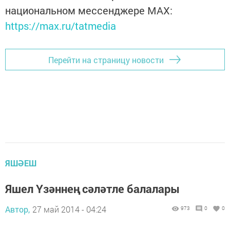
национальном мессенджере MАХ:
https://max.ru/tatmedia
Перейти на страницу новости
ЯШӘЕШ
Яшел Үзәннең сәләтле балалары
Автор,
27 май 2014 - 04:24
973
0
0