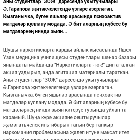
Аны студентлар "ЗОЖ" дәресендә укытучылары
Ә.Гарипова җитәкчелегендә үзләре әзерләгән.
Кызганычка, бүген яшьләр арасында психоактив
матдәләр куллану модада. Ә бит аларның күбесе бу
матдәләрнең нинди зыян...
Шушы наркотикларга каршы айлык кысасында Яшел
Үзән медицина училищесы студентлары шәһәр базары
янындагы мәйданда "Наркотикларга - юк!" дип аталган
акция уздырып, анда агитация материалы тараткан.
Аны студентлар "ЗОЖ" дәресендә укытучылары
Ә.Гарипова җитәкчелегендә үзләре әзерләгән.
Кызганычка, бүген яшьләр арасында психоактив
матдәләр куллану модада. Ә бит аларның күбесе бу
матдәләрнең нинди зыян китерүе турында уйлап та
карамый. Шуңа күрә акцияне оештыручылар
җәмәгатьчелек игътибарын тагын бер тапкыр
наркомания проблемасына җәлеп итүне максат итеп
куйган. Үткәрелгән чаралардан наркоконтроль