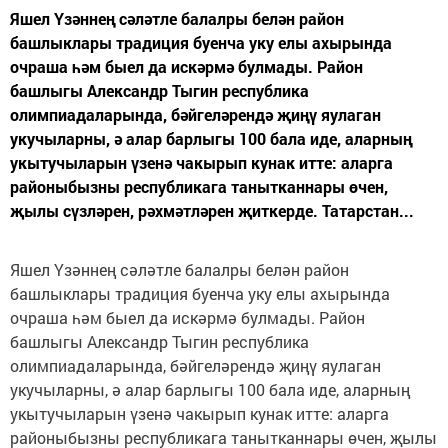
Яшел Үзәннең сәләтле балалры белән район
башлыклары традиция буенча уку елы ахырында
очраша һәм быел да искәрмә булмады. Район
башлыгы Александр Тыгин республика
олимпиадаларында, бәйгеләрендә җиңү яулаган
укучыларны, ә алар барлыгы 100 бала иде, аларның
укытучыларын үзенә чакырып кунак итте: аларга
районыбызны республикага танытканнары өчен,
җылы сүзләрен, рәхмәтләрен җиткерде. Татарстан...
Яшел Үзәннең сәләтле балалры белән район
башлыклары традиция буенча уку елы ахырында
очраша һәм быел да искәрмә булмады. Район
башлыгы Александр Тыгин республика
олимпиадаларында, бәйгеләрендә җиңү яулаган
укучыларны, ә алар барлыгы 100 бала иде, аларның
укытучыларын үзенә чакырып кунак итте: аларга
районыбызны республикага танытканнары өчен, җылы