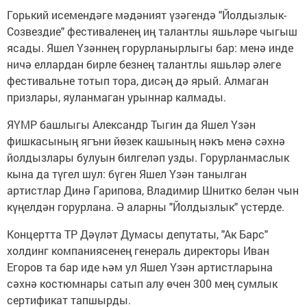
Горький исемендәге мәдәният үзәгендә "Йолдызлык-
Созвездие" фестиваленең иң талантлы яшьләре чыгыш
ясады. Яшел Үзәннең горурланырлыгы бар: менә инде
ничә еллардан бирле безнең талантлы яшьләр әлеге
фестивальне тотып тора, дисәң дә ярый. Алмаган
призлары, яуланмаган урыннар калмады.
ЯҮМР башлыгы Александр Тыгин да Яшел Үзән
фишкасының ягъни йөзек кашының нәкъ менә сәхнә
йолдызлары булуын билгеләп узды. Горурланмаслык
кына да түгел шул: бүген Яшел Үзән танылган
артистлар Динә Гарипова, Владимир Шнитко белән чын
күңелдән горурлана. Ә аларны "Йолдызлык" үстерде.
Концертта ТР Дәүләт Думасы депутаты, "Ак Барс"
холдинг компаниясенең генераль директоры Иван
Егоров та бар иде һәм ул Яшел Үзән артистларына
сәхнә костюмнары сатып алу өчен 300 мең сумлык
сертификат тапшырды.