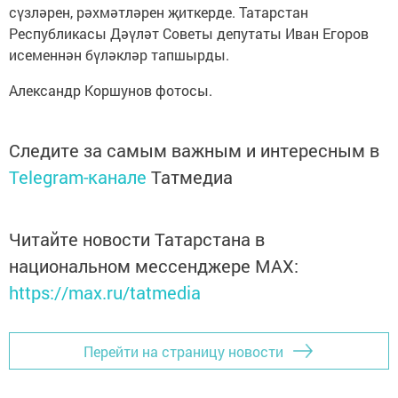
сүзләрен, рәхмәтләрен җиткерде. Татарстан
Республикасы Дәүләт Советы депутаты Иван Егоров
исеменнән бүләкләр тапшырды.
Александр Коршунов фотосы.
Следите за самым важным и интересным в
Telegram-канале
Татмедиа
Читайте новости Татарстана в
национальном мессенджере MАХ:
https://max.ru/tatmedia
Перейти на страницу новости