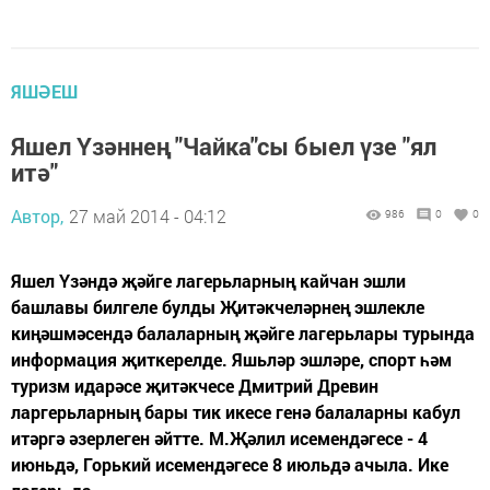
ЯШӘЕШ
Яшел Үзәннең "Чайка"сы быел үзе "ял
итә"
Автор,
27 май 2014 - 04:12
986
0
0
Яшел Үзәндә җәйге лагерьларның кайчан эшли
башлавы билгеле булды Җитәкчеләрнең эшлекле
киңәшмәсендә балаларның җәйге лагерьлары турында
информация җиткерелде. Яшьләр эшләре, спорт һәм
туризм идарәсе җитәкчесе Дмитрий Древин
ларгерьларның бары тик икесе генә балаларны кабул
итәргә әзерлеген әйтте. М.Җәлил исемендәгесе - 4
июньдә, Горький исемендәгесе 8 июльдә ачыла. Ике