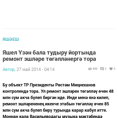
ЯШӘЕШ
Яшел Үзән бала тудыру йортында
ремонт эшләре төгәлләнергә тора
Автор,
27 май 2014 - 04:14
989
0
0
Бу объект ТР Президенты Рөстәм Миңнеханов
контролендә тора. Ул ремонт эшләрен төгәлләү өчен 48
млн сум акча бүлеп биргән иде. Инде менә янә килеп,
ремонт эшләрененең икенче этабын төгәлләү өчен 85
млн сум акча бүлеп бирү турында карар кабул итте.
Моннан кала Васильеводагы музыка мәктәбендә