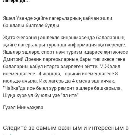
лагерь да...
Яшел Үзәндә җәйге лагерьларның кайчан эшли
башлавы билгеле булды
Җитәкчеләрнең эшлекле киңәшмәсендә балаларның
җәйге лагерьлары турында информация җиткерелде.
Яшьләр эшләре, спорт һәм туризм идарәсе җитәкчесе
Дмитрий Древин ларгерьларның бары тик икесе генә
балаларны кабул итәргә әзерлеген әйтте. М.Җәлил
исемендәгесе - 4 июньдә, Горький исемендәгесе 8
июльдә ачыла. Ике лагерь да 4 смена эшлиячәк.
"Чайка"да исә быел зур ремонт эшләре башкарыла.
Шуңа күрә ул бу юлы үзе "ял итә".
Гүзәл Минһаҗева.
Следите за самым важным и интересным в