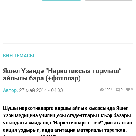
КӨН ТЕМАСЫ
Яшел Үзәндә “Наркотиксыз тормыш”
айлыгы бара (+фотолар)
Автор,
27 май 2014 - 04:33
1021
0
0
Шушы наркотикларга каршы айлык кысасында Яшел
Үзән медицина училищесы студентлары шәһәр базары
янындагы мәйданда "Наркотикларга - юк!" дип аталган
акция уздырып, анда агитация материалы тараткан.