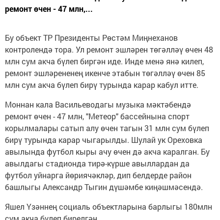
ремонт өчен - 47 млн,...
Бу объект ТР Президенты Рөстәм Миңнеханов
контролендә тора. Ул ремонт эшләрен төгәлләү өчен 48
млн сум акча бүлеп биргән иде. Инде менә янә килеп,
ремонт эшләрененең икенче этабын төгәлләү өчен 85
млн сум акча бүлеп бирү турында карар кабул итте.
Моннан кала Васильеводагы музыка мәктәбендә
ремонт өчен - 47 млн, "Метеор" бассейнына спорт
корылмалары сатып алу өчен тагын 31 млн сум бүлеп
бирү турында карар чыгарылды. Шулай ук Ореховка
авылында футбол кыры ачу өчен дә акча каралган. Бу
авылдагы стадионда тирә-күрше авыллардан да
футбол уйнарга йөриячәкләр, дип белдерде район
башлыгы Александр Тыгин дүшәмбе киңәшмәсендә.
Яшел Үзәннең социаль объектларына барлыгы 180млн
сум акча бүлеп бирелгән.