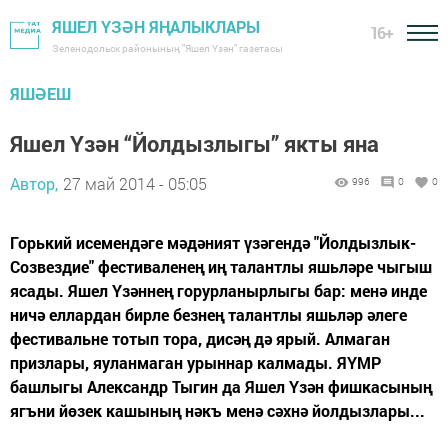
ЯШЕЛ ҮЗӘН ЯҢАЛЫКЛАРЫ
16+
Зеленодольск районының "Яшел Үзән" газетасы
ЯШӘЕШ
Яшел Үзән “Йолдызлыгы” якты яна
Автор,
27 май 2014 - 05:05
996
0
0
Горький исемендәге мәдәният үзәгендә "Йолдызлык-
Созвездие" фестиваленең иң талантлы яшьләре чыгыш
ясады. Яшел Үзәннең горурланырлыгы бар: менә инде
ничә еллардан бирле безнең талантлы яшьләр әлеге
фестивальне тотып тора, дисәң дә ярый. Алмаган
призлары, яуланмаган урыннар калмады. ЯҮМР
башлыгы Александр Тыгин да Яшел Үзән фишкасының
ягъни йөзек кашының нәкъ менә сәхнә йолдызлары...